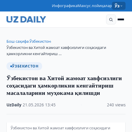
Инфографика
Махсус лойиҳалар
Ўз
Бош саҳифа
Ўзбекистон
›
›
Ўзбекистон ва Хитой жамоат хавфсизлиги соҳасидаги
ҳамкорликни кенгайтириш …
ЎЗБЕКИСТОН
Ўзбекистон ва Хитой жамоат хавфсизлиги
соҳасидаги ҳамкорликни кенгайтириш
масалаларини муҳокама қилишди
UzDaily
·
21.05.2026
·
13:45
·
240 views
Ўзбекистон ва Хитой жамоат хавфсизлиги соҳасидаги