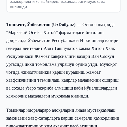
ҳамкорликни кенгайтириш масалаларини муҳокама
қилишди
Тошкент, Ўзбекистон (UzDaily.uz) —
Остона шаҳрида
“Марказий Осиё – Хитой” форматидаги йиғилиш
доирасида Ўзбекистон Республикаси Ички ишлар вазири
генерал-лейтенант Азиз Ташпулатов ҳамда Хитой Халқ
Республикаси Жамоат хавфсизлиги вазири Ван Сяохун
ўртасида икки томонлама учрашув бўлиб ўтди. Мулоқот
чоғида жиноятчиликка қарши курашиш, жамоат
хавфсизлигини таъминлаш, кадрлар малакасини ошириш
ва соҳада ўзаро тажриба алмашиш каби йўналишлардаги
ҳамкорлик масалалари муҳокама қилинди.
Томонлар идоралараро алоқаларни янада мустаҳкамлаш,
замонавий хавф-хатарларга қарши самарали ҳамкорликни
ривожлантириш муҳим аҳамият касб этишини