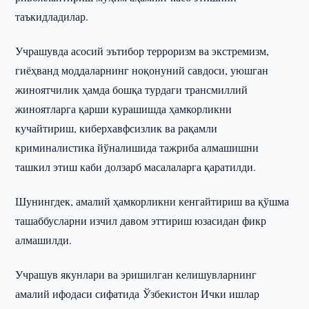
таъкидладилар.
Учрашувда асосий эътибор терроризм ва экстремизм,
гиёҳванд моддаларнинг ноқонуний савдоси, уюшган
жиноятчилик ҳамда бошқа турдаги трансмиллий
жиноятларга қарши курашишда ҳамкорликни
кучайтириш, киберхавфсизлик ва рақамли
криминалистика йўналишида тажриба алмашишни
ташкил этиш каби долзарб масалаларга қаратилди.
Шунингдек, амалий ҳамкорликни кенгайтириш ва қўшма
ташаббусларни изчил давом эттириш юзасидан фикр
алмашилди.
Учрашув якунлари ва эришилган келишувларнинг
амалий ифодаси сифатида Ўзбекистон Ички ишлар