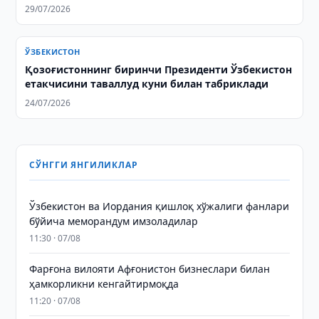
29/07/2026
ЎЗБЕКИСТОН
Қозоғистоннинг биринчи Президенти Ўзбекистон
етакчисини таваллуд куни билан табриклади
24/07/2026
СЎНГГИ ЯНГИЛИКЛАР
Ўзбекистон ва Иордания қишлоқ хўжалиги фанлари
бўйича меморандум имзоладилар
11:30 · 07/08
Фарғона вилояти Афғонистон бизнеслари билан
ҳамкорликни кенгайтирмоқда
11:20 · 07/08