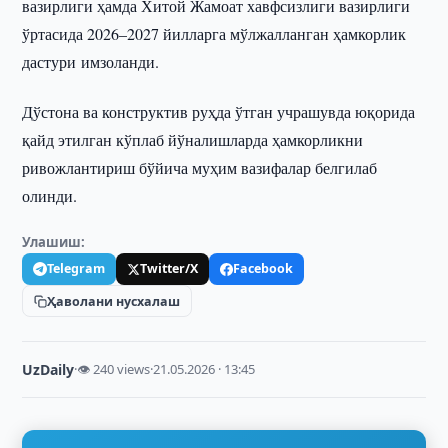
вазирлиги ҳамда Хитой Жамоат хавфсизлиги вазирлиги
ўртасида 2026–2027 йилларга мўлжалланган ҳамкорлик
дастури имзоланди.
Дўстона ва конструктив руҳда ўтган учрашувда юқорида
қайд этилган кўплаб йўналишларда ҳамкорликни
ривожлантириш бўйича муҳим вазифалар белгилаб
олинди.
Улашиш:
Telegram
Twitter/X
Facebook
Ҳаволани нусхалаш
UzDaily
·
👁 240 views
·
21.05.2026 · 13:45