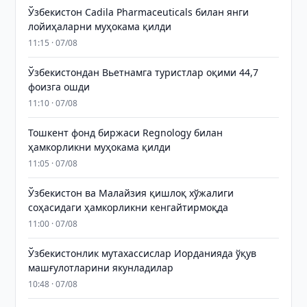
Ўзбекистон Cadila Pharmaceuticals билан янги
лойиҳаларни муҳокама қилди
11:15 · 07/08
Ўзбекистондан Вьетнамга туристлар оқими 44,7
фоизга ошди
11:10 · 07/08
Тошкент фонд биржаси Regnology билан
ҳамкорликни муҳокама қилди
11:05 · 07/08
Ўзбекистон ва Малайзия қишлоқ хўжалиги
соҳасидаги ҳамкорликни кенгайтирмоқда
11:00 · 07/08
Ўзбекистонлик мутахассислар Иорданияда ўқув
машғулотларини якунладилар
10:48 · 07/08