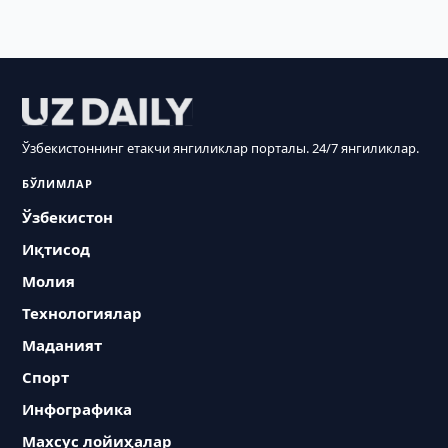
Ўзбекистоннинг етакчи янгиликлар порталы. 24/7 янгиликлар.
БЎЛИМЛАР
Ўзбекистон
Иқтисод
Молия
Технологиялар
Маданият
Спорт
Инфографика
Махсус лойиҳалар