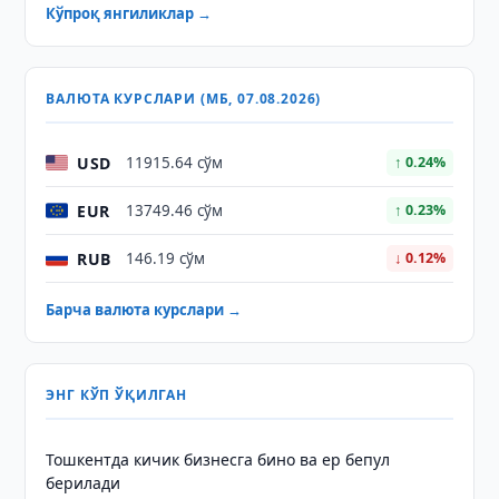
Кўпроқ янгиликлар →
ВАЛЮТА КУРСЛАРИ (МБ, 07.08.2026)
USD
11915.64 сўм
↑ 0.24%
EUR
13749.46 сўм
↑ 0.23%
RUB
146.19 сўм
↓ 0.12%
Барча валюта курслари →
ЭНГ КЎП ЎҚИЛГАН
Тошкентда кичик бизнесга бино ва ер бепул
берилади