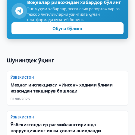
Воқеалар ривожидан хабардор бўлинг
Энг муҳим хабарлар, эксклюзив репортажлар ва
тезкор янгиликларни ўзингизга қулай
платформада кузатиб боринг.
Обуна бўлинг
Шунингдек ўқинг
ЎЗБЕКИСТОН
Меҳнат инспекцияси «Инсон» ходими ўлими
юзасидан текширув бошлади
01/08/2026
ЎЗБЕКИСТОН
Ўзбекистонда ер расмийлаштиришда
коррупциянинг икки ҳолати аниқланди