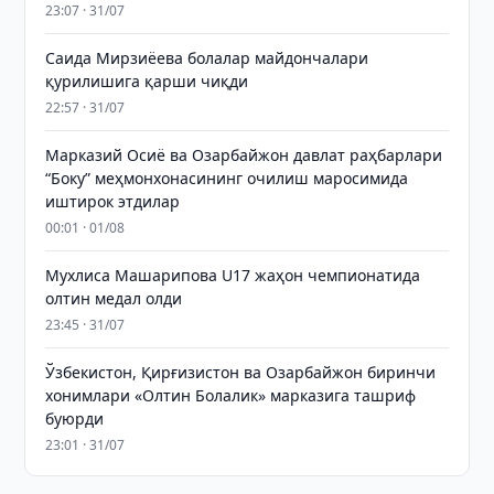
23:07 · 31/07
Саида Мирзиёева болалар майдончалари
қурилишига қарши чиқди
22:57 · 31/07
Марказий Осиё ва Озарбайжон давлат раҳбарлари
“Боку” меҳмонхонасининг очилиш маросимида
иштирок этдилар
00:01 · 01/08
Мухлиса Машарипова U17 жаҳон чемпионатида
олтин медал олди
23:45 · 31/07
Ўзбекистон, Қирғизистон ва Озарбайжон биринчи
хонимлари «Олтин Болалик» марказига ташриф
буюрди
23:01 · 31/07