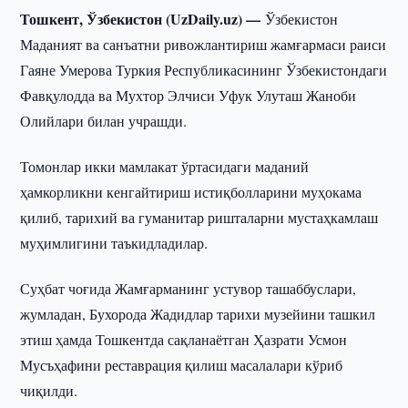
Тошкент, Ўзбекистон (UzDaily.uz) —
Ўзбекистон
Маданият ва санъатни ривожлантириш жамғармаси раиси
Гаяне Умерова Туркия Республикасининг Ўзбекистондаги
Фавқулодда ва Мухтор Элчиси Уфук Улуташ Жаноби
Олийлари билан учрашди.
Томонлар икки мамлакат ўртасидаги маданий
ҳамкорликни кенгайтириш истиқболларини муҳокама
қилиб, тарихий ва гуманитар ришталарни мустаҳкамлаш
муҳимлигини таъкидладилар.
Суҳбат чоғида Жамғарманинг устувор ташаббуслари,
жумладан, Бухорода Жадидлар тарихи музейини ташкил
этиш ҳамда Тошкентда сақланаётган Ҳазрати Усмон
Мусъҳафини реставрация қилиш масалалари кўриб
чиқилди.