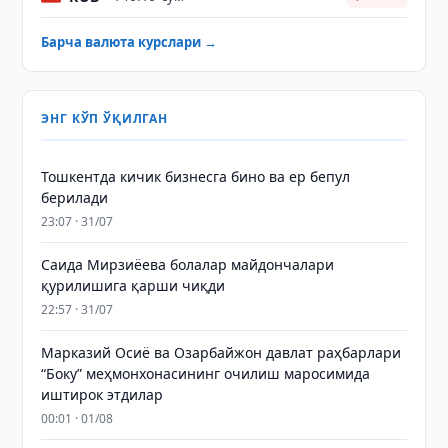
Барча валюта курслари →
ЭНГ КЎП ЎҚИЛГАН
Тошкентда кичик бизнесга бино ва ер бепул
берилади
23:07 · 31/07
Саида Мирзиёева болалар майдончалари
қурилишига қарши чиқди
22:57 · 31/07
Марказий Осиё ва Озарбайжон давлат раҳбарлари
“Боку” меҳмонхонасининг очилиш маросимида
иштирок этдилар
00:01 · 01/08