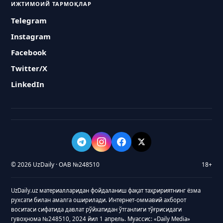
ИЖТИМОИЙ ТАРМОҚЛАР
Telegram
Instagram
Facebook
Twitter/X
LinkedIn
© 2026 UzDaily · ОАВ №248510
18+
UzDaily.uz материалларидан фойдаланиш фақат таҳририятнинг ёзма
рухсати билан амалга оширилади. Интернет-оммавий ахборот
воситаси сифатида давлат рўйхатидан ўтганлиги тўғрисидаги
гувоҳнома №248510, 2024 йил 1 апрель. Муассис: «Daily Media»