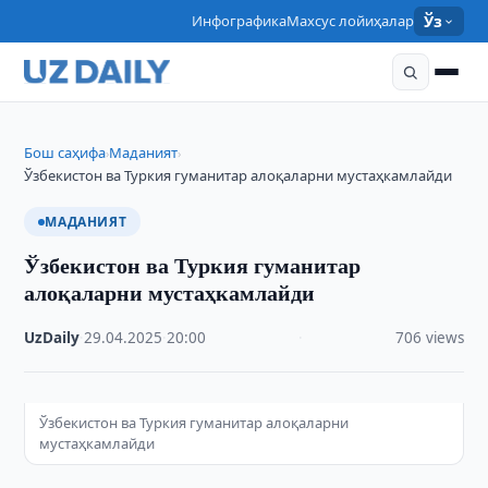
Инфографика
Махсус лойиҳалар
Ўз
Бош саҳифа
Маданият
›
›
Ўзбекистон ва Туркия гуманитар алоқаларни мустаҳкамлайди
МАДАНИЯТ
Ўзбекистон ва Туркия гуманитар
алоқаларни мустаҳкамлайди
UzDaily
·
29.04.2025
·
20:00
·
706 views
Ўзбекистон ва Туркия гуманитар алоқаларни
мустаҳкамлайди