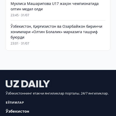
Мухлиса Машарипова U17 жаҳон чемпионатида
олтин медал олди
23:45 · 31/07
Ўзбекистон, Қирғизистон ва Озарбайжон биринчи
хонимлари «Олтин Болалик» марказига ташриф
буюрди
23:01 · 31/07
Ўзбекистоннинг етакчи янгиликлар порталы. 24/7 янгиликлар.
БЎЛИМЛАР
Ўзбекистон