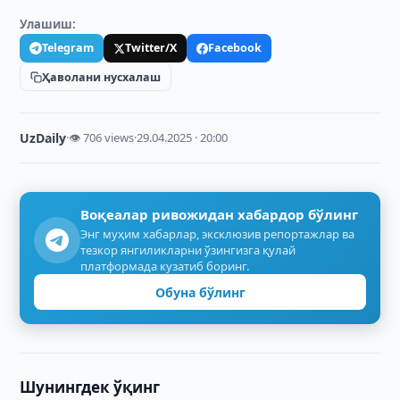
Улашиш:
Telegram
Twitter/X
Facebook
Ҳаволани нусхалаш
UzDaily
·
👁 706 views
·
29.04.2025 · 20:00
Воқеалар ривожидан хабардор бўлинг
Энг муҳим хабарлар, эксклюзив репортажлар ва
тезкор янгиликларни ўзингизга қулай
платформада кузатиб боринг.
Обуна бўлинг
Шунингдек ўқинг