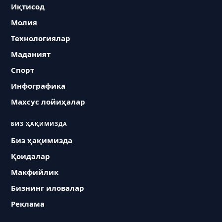
Иқтисод
Молия
Технологиялар
Маданият
Спорт
Инфографика
Махсус лойиҳалар
БИЗ ҲАҚИМИЗДА
Биз ҳақимизда
Қоидалар
Макфийлик
Бизнинг иловалар
Реклама