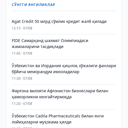
СЎНГГИ ЯНГИЛИКЛАР
Agat Credit 50 млрд сўмлик кредит жалб қилади
12:15 · 07/08
FIDE Самарқанд шахмат Олимпиадаси
жамоаларини тасдиқлади
11:45 · 07/08
Ўзбекистон ва Иордания қишлоқ хўжалиги фанлари
бўйича меморандум имзоладилар
11:30 · 07/08
Фарғона вилояти Афғонистон бизнеслари билан
ҳамкорликни кенгайтирмоқда
11:20 · 07/08
Ўзбекистон Cadila Pharmaceuticals билан янги
лойиҳаларни муҳокама қилди