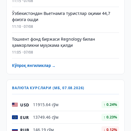
11:15 · 07/08
Ўзбекистондан Вьетнамга туристлар оқими 44,7
фоизга ошди
11:10 · 07/08
Тошкент фонд биржаси Regnology билан
ҳамкорликни муҳокама қилди
11:05 · 07/08
Кўпроқ янгиликлар →
ВАЛЮТА КУРСЛАРИ (МБ, 07.08.2026)
USD
11915.64 сўм
↑ 0.24%
EUR
13749.46 сўм
↑ 0.23%
RUB
146.19 сўм
↓ 0.12%