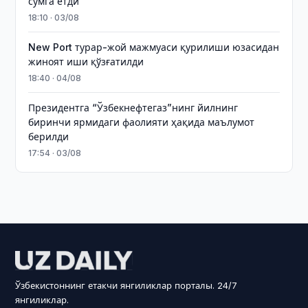
сўмга етди
18:10 · 03/08
New Port турар-жой мажмуаси қурилиши юзасидан
жиноят иши қўзғатилди
18:40 · 04/08
Президентга “Ўзбекнефтегаз”нинг йилнинг
биринчи ярмидаги фаолияти ҳақида маълумот
берилди
17:54 · 03/08
Ўзбекистоннинг етакчи янгиликлар порталы. 24/7
янгиликлар.