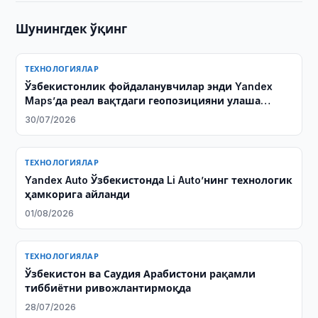
Шунингдек ўқинг
ТЕХНОЛОГИЯЛАР
Ўзбекистонлик фойдаланувчилар энди Yandex
Maps’да реал вақтдаги геопозицияни улаша
олади
30/07/2026
ТЕХНОЛОГИЯЛАР
Yandex Auto Ўзбекистонда Li Auto’нинг технологик
ҳамкорига айланди
01/08/2026
ТЕХНОЛОГИЯЛАР
Ўзбекистон ва Саудия Арабистони рақамли
тиббиётни ривожлантирмоқда
28/07/2026