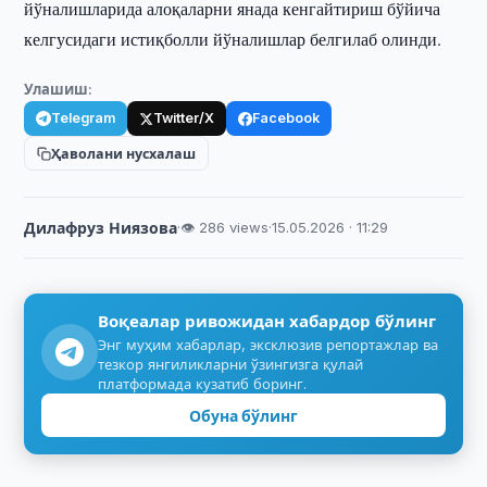
йўналишларида алоқаларни янада кенгайтириш бўйича
келгусидаги истиқболли йўналишлар белгилаб олинди.
Улашиш:
Telegram
Twitter/X
Facebook
Ҳаволани нусхалаш
Дилафруз Ниязова
·
👁 286 views
·
15.05.2026 · 11:29
Воқеалар ривожидан хабардор бўлинг
Энг муҳим хабарлар, эксклюзив репортажлар ва
тезкор янгиликларни ўзингизга қулай
платформада кузатиб боринг.
Обуна бўлинг