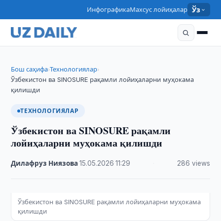
Инфографика
Махсус лойиҳалар
Ўз
Бош саҳифа
Технологиялар
›
›
Ўзбекистон ва SINOSURE рақамли лойиҳаларни муҳокама
қилишди
ТЕХНОЛОГИЯЛАР
Ўзбекистон ва SINOSURE рақамли
лойиҳаларни муҳокама қилишди
Дилафруз Ниязова
·
15.05.2026
·
11:29
·
286 views
Ўзбекистон ва SINOSURE рақамли лойиҳаларни муҳокама
қилишди