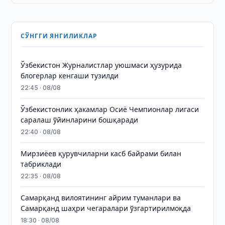
СЎНГГИ ЯНГИЛИКЛАР
Ўзбекистон Журналистлар уюшмаси ҳузурида
блогерлар кенгаши тузилди
22:45 · 08/08
Ўзбекистонлик ҳакамлар Осиё Чемпионлар лигаси
саралаш ўйинларини бошқаради
22:40 · 08/08
Мирзиёев қурувчиларни касб байрами билан
табриклади
22:35 · 08/08
Самарқанд вилоятининг айрим туманлари ва
Самарқанд шаҳри чегаралари ўзгартирилмоқда
18:30 · 08/08