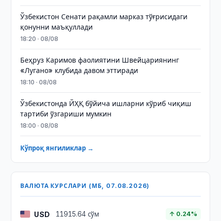
Ўзбекистон Сенати рақамли марказ тўғрисидаги
қонунни маъқуллади
18:20 · 08/08
Беҳруз Каримов фаолиятини Швейцариянинг
«Лугано» клубида давом эттиради
18:10 · 08/08
Ўзбекистонда ЙҲҚ бўйича ишларни кўриб чиқиш
тартиби ўзгариши мумкин
18:00 · 08/08
Кўпроқ янгиликлар →
ВАЛЮТА КУРСЛАРИ (МБ, 07.08.2026)
USD
11915.64 сўм
↑ 0.24%