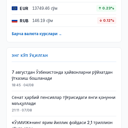
EUR
13749.46 сўм
↑ 0.23%
RUB
146.19 сўм
↓ 0.12%
Барча валюта курслари →
ЭНГ КЎП ЎҚИЛГАН
7 августдан Ўзбекистонда ҳайвонларни рўйхатдан
ўтказиш бошланади
18:45 · 04/08
Сенат ҳарбий пенсиялар тўғрисидаги янги қонунни
маъқуллади
21:11 · 07/08
«ЎзМИЖ»нинг ярим йиллик фойдаси 2,1 триллион