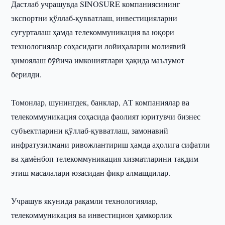
Дастлаб учрашувда SINOSURE компаниясининг
экспортни қўллаб-қувватлаш, инвестицияларни
суғурталаш ҳамда телекоммуникация ва юқори
технологиялар соҳасидаги лойиҳаларни молиявий
ҳимоялаш бўйича имкониятлари ҳақида маълумот
берилди.
Томонлар, шунингдек, банклар, АТ компаниялар ва
телекоммуникация соҳасида фаолият юритувчи бизнес
субъектларини қўллаб-қувватлаш, замонавий
инфратузилмани ривожлантириш ҳамда аҳолига сифатли
ва ҳамёнбоп телекоммуникация хизматларини тақдим
этиш масалалари юзасидан фикр алмашдилар.
Учрашув якунида рақамли технологиялар,
телекоммуникация ва инвестицион ҳамкорлик