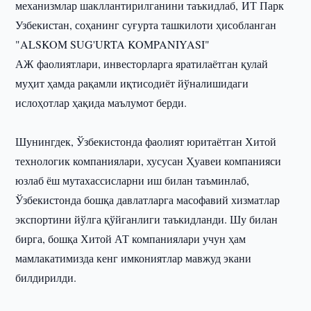
механизмлар шакллантирилганини таъкидлаб, ИТ Парк
Узбекистан, соҳанинг суғурта ташкилоти ҳисобланган
"ALSKOM SUG'URTA KOMPANIYASI"
АЖ фаолиятлари, инвесторларга яратилаётган қулай
муҳит ҳамда рақамли иқтисодиёт йўналишидаги
ислоҳотлар ҳақида маълумот берди.
Шунингдек, Ўзбекистонда фаолият юритаётган Хитой
технологик компаниялари, хусусан Ҳуавеи компанияси
юзлаб ёш мутахассисларни иш билан таъминлаб,
Ўзбекистонда бошқа давлатларга масофавий хизматлар
экспортини йўлга қўйганлиги таъкидланди. Шу билан
бирга, бошқа Хитой АТ компаниялари учун ҳам
мамлакатимизда кенг имкониятлар мавжуд экани
билдирилди.