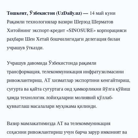
Тошкент, Ўзбекистон (UzDaily.uz) —
14 май куни
Рақамли технологиялар вазири Шерзод Шерматов
Хитойнинг экспорт-кредит «SINOSURE» корпорацияси
раҳбари Шен Хетай бошчилигидаги делегация билан
учрашув ўтказди.
Учрашув давомида Ўзбекистонда рақамли
трансформация, телекоммуникация инфратузилмасини
ривожлантириш, АТ хизматлар экспортини кенгайтириш,
суғурта ва қайта суғуртага оид ҳамкорликни йўлга қўйиш
ҳамда технологик лойиҳаларни молиявий қўллаб-
қувватлаш масалалари муҳокама қилинди.
Вазир мамлакатимизда АТ ва телекоммуникация
соҳасини ривожлантириш учун барча зарур имконият ва