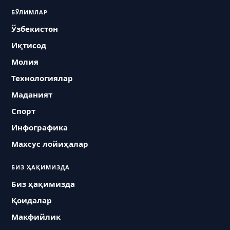
БЎЛИМЛАР
Ўзбекистон
Иқтисод
Молия
Технологиялар
Маданият
Спорт
Инфографика
Махсус лойиҳалар
БИЗ ҲАҚИМИЗДА
Биз ҳақимизда
Қоидалар
Макфийлик