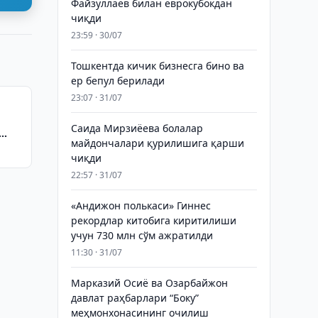
Файзуллаев билан еврокубокдан
чиқди
23:59 · 30/07
Тошкентда кичик бизнесга бино ва
ер бепул берилади
23:07 · 31/07
Саида Мирзиёева болалар
майдончалари қурилишига қарши
чиқди
22:57 · 31/07
«Андижон полькаси» Гиннес
рекордлар китобига киритилиши
учун 730 млн сўм ажратилди
11:30 · 31/07
Марказий Осиё ва Озарбайжон
давлат раҳбарлари “Боку”
меҳмонхонасининг очилиш