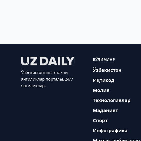
БЎЛИМЛАР
Ўзбекистон
Ўзбекистоннинг етакчи
янгиликлар порталы. 24/7
Иқтисод
янгиликлар.
Молия
Технологиялар
Маданият
Спорт
Инфографика
Махсус лойиҳалар