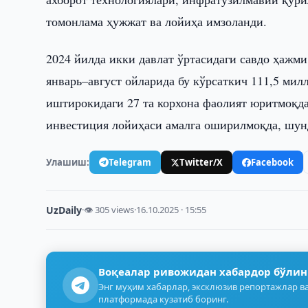
томонлама ҳужжат ва лойиҳа имзоланди.
2024 йилда икки давлат ўртасидаги савдо ҳажми
январь–август ойларида бу кўрсаткич 111,5 мил
иштирокидаги 27 та корхона фаолият юритмоқда
инвестиция лойиҳаси амалга оширилмоқда, шун
Улашиш:
Telegram
Twitter/X
Facebook
UzDaily
·
👁 305 views
·
16.10.2025 · 15:55
Воқеалар ривожидан хабардор бўлин
Энг муҳим хабарлар, эксклюзив репортажлар ва
платформада кузатиб боринг.