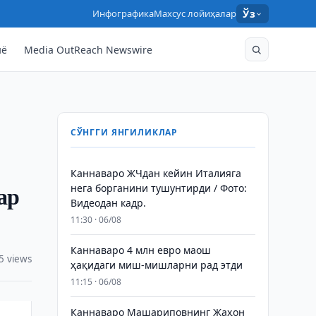
Инфографика
Махсус лойиҳалар
Ўз
нё
Media OutReach Newswire
СЎНГГИ ЯНГИЛИКЛАР
Каннаваро ЖЧдан кейин Италияга
ар
нега борганини тушунтирди / Фото:
Видеодан кадр.
11:30 · 06/08
Каннаваро 4 млн евро маош
5 views
ҳақидаги миш-мишларни рад этди
11:15 · 06/08
Каннаваро Машариповнинг Жаҳон