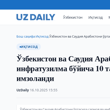
Ўзбекистон
Иқтисод
Бош саҳифа
Иқтисод
Ўзбекистон ва Саудия Арабистони ўрт
›
›
ИҚТИСОД
Ўзбекистон ва Саудия Ара
инфратузилма бўйича 10 т
имзоланди
UzDaily
·
16.10.2025
·
15:55
Ўзбекистон ва Саудия Арабистони ўртасида сармоя ва и