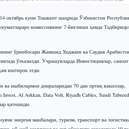
 14 октябрь куни Тошкент шаҳрида Ўзбекистон Республи
укуматлараро комиссиянинг 7-йиғлиши ҳамда Тадбиркор
рининг ўринбосари Жамшид Ходжаев ва Саудия Арабисто
лигида ўтказилди. Учрашувларда Инвестициялар, саноат
ҳам иштирок этди.
и ва ишбилармон доираларидан 70 дан ортиқ вакиллар,
Invest, Al Arkkan, Data Volt, Riyadh Cables, Saudi Tabreed
лар қатнашди.
нувчи энергия манбалари, туризм, транспорт ва логистик
лиш, уй-жой-коммунал ва сув хўжалиги соҳаларида 10 та