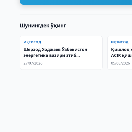
Шунингдек ўқинг
ИҚТИСОД
ИҚТИСОД
Шерзод Ходжаев Ўзбекистон
Қишлоқ х
энергетика вазири этиб
ACIR қиш
тайинланди
инновац
27/07/2026
05/08/2026
ривожла
муҳокам