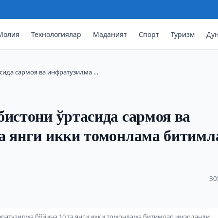
Молия
Технологиялар
Маданият
Спорт
Туризм
Ду
асида сармоя ва инфратузилма …
бистони ўртасида сармоя ва
а янги икки томонлама битимл
·
30
нфратузилма бўйича 10 та янги икки томонлама битимлар имзоланди