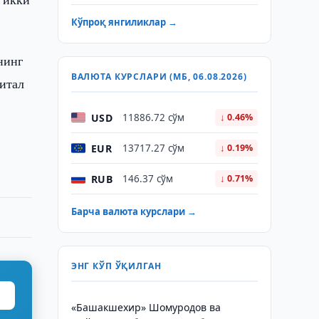
Кўпроқ янгиликлар →
нинг
ВАЛЮТА КУРСЛАРИ (МБ, 06.08.2026)
питал
USD
11886.72 сўм
↓ 0.46%
EUR
13717.27 сўм
↓ 0.19%
RUB
146.37 сўм
↓ 0.71%
Барча валюта курслари →
ЭНГ КЎП ЎҚИЛГАН
«Башакшехир» Шомуродов ва