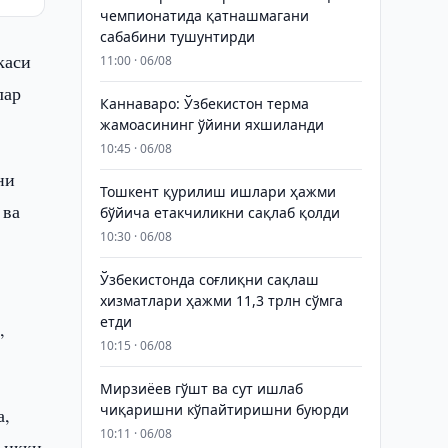
чемпионатида қатнашмагани
сабабини тушунтирди
каси
11:00 · 06/08
лар
Каннаваро: Ўзбекистон терма
жамоасининг ўйини яхшиланди
10:45 · 06/08
ни
Тошкент қурилиш ишлари ҳажми
 ва
бўйича етакчиликни сақлаб қолди
10:30 · 06/08
Ўзбекистонда соғлиқни сақлаш
хизматлари ҳажми 11,3 трлн сўмга
етди
,
10:15 · 06/08
Мирзиёев гўшт ва сут ишлаб
чиқаришни кўпайтиришни буюрди
а,
10:11 · 06/08
 икки