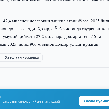
 142,4 миллион долларини ташкил этган бўлса, 2025 йил
лион долларга етди. Ҳозирда Ўзбекистонда саудиялик ка
, умумий қиймати 27,2 миллиард долларга тенг 56 та
дан 2025 йилда 900 миллион доллар ўзлаштирилган.
Ҳаволани нусхалаш
г
Обуна бўлинг
 тезкор янгиликларни ўзингизга қулай