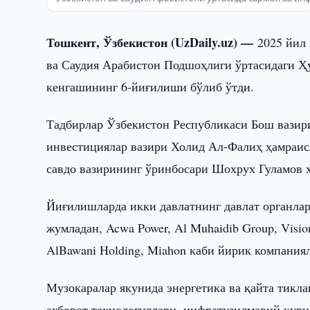
Тошкент, Ўзбекистон (UzDaily.uz) —
2025 йил
ва Саудия Арабистон Подшоҳлиги ўртасидаги Ҳ
кенгашининг 6-йиғилиши бўлиб ўтди.
Тадбирлар Ўзбекистон Республикаси Бош вази
инвестициялар вазири Холид Ал-Фалиҳ ҳамраис
савдо вазирининг ўринбосари Шохрух Гуламов 
Йиғилишларда икки давлатнинг давлат органлар
жумладан, Acwa Power, Al Muhaidib Group, Vision 
AlBawani Holding, Miahon каби йирик компания
Музокаралар якунида энергетика ва қайта тикла
ахборот технологиялари, инфратузилмавий қури