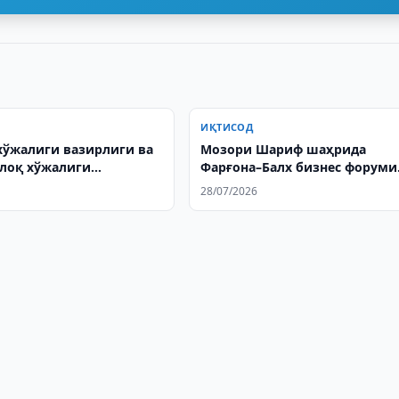
ИҚТИСОД
ўжалиги вазирлиги ва
Мозори Шариф шаҳрида
лоқ хўжалиги
Фарғона–Балх бизнес форуми
ияларини
бўлиб ўтди
28/07/2026
нтириш масалаларини
а қилишди