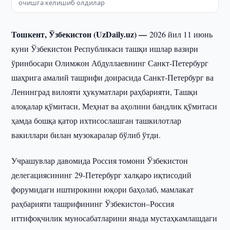
очишга келишиб олдилар
Тошкент, Ўзбекистон (UzDaily.uz) —
2026 йил 11 июнь
куни Ўзбекистон Республикаси ташқи ишлар вазири
ўринбосари Олимжон Абдуллаевнинг Санкт-Петербург
шаҳрига амалий ташрифи доирасида Санкт-Петербург ва
Ленинград вилояти ҳукуматлари раҳбарияти, Ташқи
алоқалар қўмитаси, Меҳнат ва аҳолини бандлик қўмитаси
ҳамда бошқа қатор ихтисослашган ташкилотлар
вакиллари билан музокаралар бўлиб ўтди.
Учрашувлар давомида Россия томони Ўзбекистон
делегациясининг 29-Петербург халқаро иқтисодий
форумидаги иштирокини юқори баҳолаб, мамлакат
раҳбарияти ташрифининг Ўзбекистон–Россия
иттифоқчилик муносабатларини янада мустаҳкамлашдаги