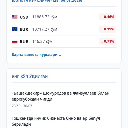
ВАЛЮТА КУРСЛАРИ (МБ, 06.08.2026)
USD
11886.72 сўм
↓ 0.46%
EUR
13717.27 сўм
↓ 0.19%
RUB
146.37 сўм
↓ 0.71%
Барча валюта курслари →
ЭНГ КЎП ЎҚИЛГАН
«Башакшехир» Шомуродов ва Файзуллаев билан
еврокубокдан чиқди
23:59 · 30/07
Тошкентда кичик бизнесга бино ва ер бепул
берилади