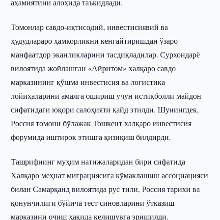
аҳамиятини алоҳида таъкидлади.
Томонлар савдо-иқтисодий, инвестисиявий ва
ҳудудлараро ҳамкорликни кенгайтиришдан ўзаро
манфаатдор эканликларини тасдиқладилар. Сурхондарё
вилоятида жойлашган «Айритом» халқаро савдо
марказининг қўшма инвестисия ва логистика
лойиҳаларини амалга ошириш учун истиқболли майдон
сифатидаги юқори салоҳияти қайд этилди. Шунингдек,
Россия томони бўлажак Тошкент халқаро инвестисия
форумида иштирок этишга қизиқиш билдирди.
Ташрифнинг муҳим натижаларидан бири сифатида
Халқаро меҳнат миграциясига кўмаклашиш ассоциацияси
билан Самарқанд вилоятида рус тили, Россия тарихи ва
қонунчилиги бўйича тест синовларини ўтказиш
марказини очиш ҳақида келишувга эришилди.