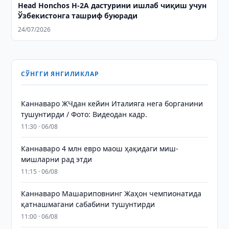
Head Honchos H-2А дастурини ишлаб чиқиш учун
Ўзбекистонга ташриф буюради
24/07/2026
СЎНГГИ ЯНГИЛИКЛАР
Каннаваро ЖЧдан кейин Италияга нега борганини
тушунтирди / Фото: Видеодан кадр.
11:30 · 06/08
Каннаваро 4 млн евро маош ҳақидаги миш-
мишларни рад этди
11:15 · 06/08
Каннаваро Машариповнинг Жаҳон чемпионатида
қатнашмагани сабабини тушунтирди
11:00 · 06/08