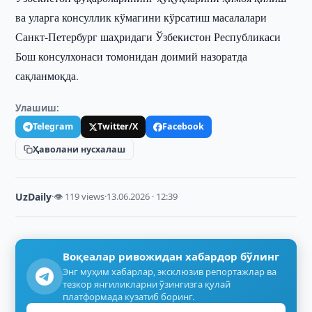
ва уларга консуллик кўмагини кўрсатиш масалалари
Санкт-Петербург шаҳридаги Ўзбекистон Республикаси
Бош консулхонаси томонидан доимий назоратда
сақланмоқда.
Улашиш:
Telegram
Twitter/X
Facebook
Ҳаволани нусхалаш
UzDaily
·
👁 119 views
·
13.06.2026 · 12:39
Воқеалар ривожидан хабардор бўлинг
Энг муҳим хабарлар, эксклюзив репортажлар ва
тезкор янгиликларни ўзингизга қулай
платформада кузатиб боринг.