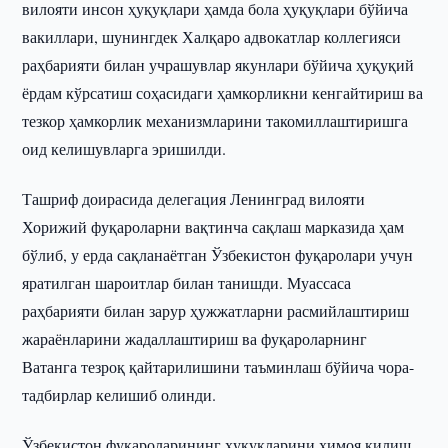
вилояти инсон ҳуқуқлари ҳамда бола ҳуқуқлари бўйича
вакиллари, шунингдек Халқаро адвокатлар коллегияси
раҳбарияти билан учрашувлар якунлари бўйича ҳуқуқий
ёрдам кўрсатиш соҳасидаги ҳамкорликни кенгайтириш ва
тезкор ҳамкорлик механизмларини такомиллаштиришга
оид келишувларга эришилди.
Ташриф доирасида делегация Ленинград вилояти
Хорижий фуқароларни вақтинча сақлаш марказида ҳам
бўлиб, у ерда сақланаётган Ўзбекистон фуқаролари учун
яратилган шароитлар билан танишди. Муассаса
раҳбарияти билан зарур ҳужжатларни расмийлаштириш
жараёнларини жадаллаштириш ва фуқароларнинг
Ватанга тезроқ қайтарилишини таъминлаш бўйича чора-
тадбирлар келишиб олинди.
Ўзбекистон фуқароларининг ҳуқуқларини ҳимоя қилиш