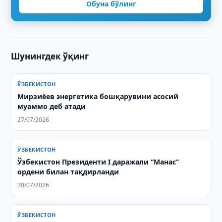
Обуна бўлинг
Шунингдек ўқинг
ЎЗБЕКИСТОН
Мирзиёев энергетика бошқарувини асосий
муаммо деб атади
27/07/2026
ЎЗБЕКИСТОН
Ўзбекистон Президенти I даражали “Манас”
ордени билан тақдирланди
30/07/2026
ЎЗБЕКИСТОН