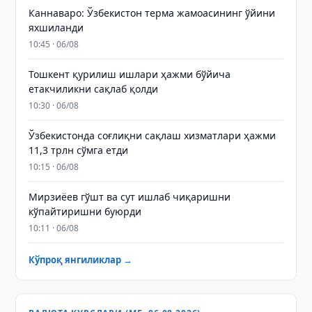
Каннаваро: Ўзбекистон терма жамоасининг ўйини
яхшиланди
10:45 · 06/08
Тошкент қурилиш ишлари ҳажми бўйича
етакчиликни сақлаб қолди
10:30 · 06/08
Ўзбекистонда соғлиқни сақлаш хизматлари ҳажми
11,3 трлн сўмга етди
10:15 · 06/08
Мирзиёев гўшт ва сут ишлаб чиқаришни
кўпайтиришни буюрди
10:11 · 06/08
Кўпроқ янгиликлар →