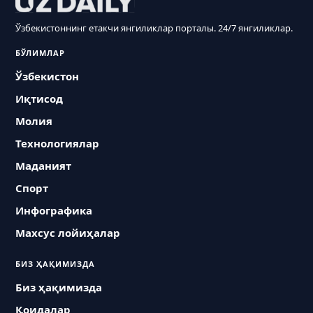
Ўзбекистоннинг етакчи янгиликлар порталы. 24/7 янгиликлар.
БЎЛИМЛАР
Ўзбекистон
Иқтисод
Молия
Технологиялар
Маданият
Спорт
Инфографика
Махсус лойиҳалар
БИЗ ҲАҚИМИЗДА
Биз ҳақимизда
Қоидалар