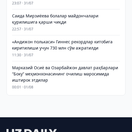
23:07 · 31/07
Саида Мирзиёева болалар майдончалари
қурилишига қарши чиқди
22:57 · 31/07
«Андижон полькаси» Гиннес рекордлар китобига
киритилиши учун 730 млн сўм ажратилди
11:30 · 31/07
Марказий Осиё ва Озарбайжон давлат раҳбарлари
“Боку” меҳмонхонасининг очилиш маросимида
иштирок этдилар
00:01 · 01/08