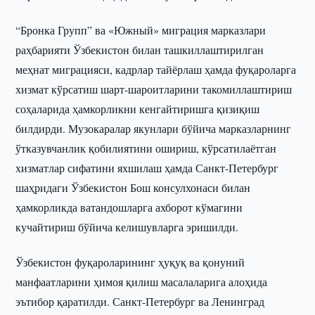
“Бронка Групп” ва «Южный» миграция марказлари
раҳбарияти Ўзбекистон билан ташкиллаштирилган
меҳнат миграцияси, кадрлар тайёрлаш ҳамда фуқароларга
хизмат кўрсатиш шарт-шароитларини такомиллаштириш
соҳаларида ҳамкорликни кенгайтиришга қизиқиш
билдирди. Музокаралар якунлари бўйича марказларнинг
ўтказувчанлик қобилиятини ошириш, кўрсатилаётган
хизматлар сифатини яхшилаш ҳамда Санкт-Петербург
шаҳридаги Ўзбекистон Бош консулхонаси билан
ҳамкорликда ватандошларга ахборот кўмагини
кучайтириш бўйича келишувларга эришилди.
Ўзбекистон фуқароларининг ҳуқуқ ва қонуний
манфаатларини ҳимоя қилиш масалаларига алоҳида
эътибор қаратилди. Санкт-Петербург ва Ленинград