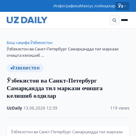
Инфографика
Махсус лойиҳалар
Ўз
Бош саҳифа
Ўзбекистон
›
›
Ўзбекистон ва Санкт-Петербург Самарқандда тил маркази
очишга келишиб …
ЎЗБЕКИСТОН
Ўзбекистон ва Санкт-Петербург
Самарқандда тил маркази очишга
келишиб олдилар
UzDaily
·
13.06.2026
·
12:39
·
119 views
Ўзбекистон ва Санкт-Петербург Самарқандда тил маркази