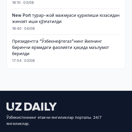
18:10 · 03/08
New Port турар-жой мажмуаси қурилиши юзасидан
жиноят иши қўзғатилди
18:40 · 04/08
Президентга “Ўзбекнефтегаз”нинг йилнинг
биринчи ярмидаги фаолияти ҳақида маълумот
берилди
17:54 · 03/08
Ўзбекистоннинг етакчи янгиликлар порталы. 24/7
янгиликлар.