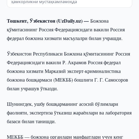
ҳамкорликни мустаҳкамламоқда
Тошкент, Ўзбекистон (UzDaily.uz) —
Божхона
қўмитасининг Россия Федерациясидаги вакили Россия
федерал божхона хизмати масъулалри билан учрашди.
Ўзбекистон Республикаси Божхона қўмитасининг Россия
Федерациясидаги вакили Р. Акрамов Россия федерал
божхона хизмати Марказий эксперт-криминалистика
божхона бошқармаси (МEКББ) бошлиғи Г. Г. Самосоров
билан учрашув ўтказди.
Шунингдек, ушбу бошқарманинг асосий бўлимлари
фаолияти, экспертиза ўтказиш жараёнлари ва лаборатория
базаси билан танишди.
МEКББ — божхона органлари манфаатлари учун кенг