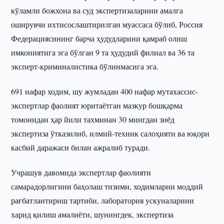
кўламли божхона ва суд экспертизаларини амалга
оширувчи ихтисослаштирилган муассаса бўлиб, Россия
Федерациясининг барча ҳудудларини қамраб олиш
имкониятига эга бўлган 9 та ҳудудий филиал ва 36 та
эксперт-криминалистика бўлинмасига эга.
691 нафар ходим, шу жумладан 400 нафар мутахассис-
экспертлар фаолият юритаётган мазкур бошқарма
томонидан ҳар йили тахминан 30 мингдан зиёд
экспертиза ўтказилиб, илмий-техник салоҳияти ва юқори
касбий даражаси билан ажралиб туради.
Учрашув давомида экспертлар фаолияти
самарадорлигини баҳолаш тизими, ходимларни моддий
рағбатлантириш тартиби, лаборатория ускуналарини
харид қилиш амалиёти, шунингдек, экспертиза