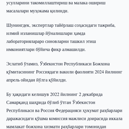
усулларини такомиллаштириш ва малака ошириш
масалалари муҳокама қилинди.
Шунингдек, экспертлар тайёрлаш соҳасидаги тажриба,
илмий изланишлар йўналишлари ҳамда
лабораториялараро синовларни ташкил этиш
имкониятлари бўйича фикр алмашилди.
Эслатиб ўтамиз, Ўзбекистон Республикаси Божхона
қўмитасининг Россиядаги вакили фаолияти 2024 йилнинг
апрель ойидан йўлга қўйилди.
Бу ҳақидаги келишув 2022 йилнинг 2 декабрида
Самарқанд шаҳрида бўлиб ўтган Ўзбекистон
Республикаси ва Россия Федерацияси ҳукумат раҳбарлари
даражасидаги қўшма комиссия мажлиси доирасида иккала
мамлакат божхона хизмати раҳбарлари томонидан