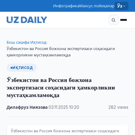
Инфографика
Махсус лойиҳалар
Ўз
Бош саҳифа
Иқтисод
›
›
Ўзбекистон ва Россия божхона экспертизаси соҳасидаги
ҳамкорликни мустаҳкамламоқда
ИҚТИСОД
Ўзбекистон ва Россия божхона
экспертизаси соҳасидаги ҳамкорликни
мустаҳкамламоқда
Дилафруз Ниязова
·
03.11.2025
·
10:20
·
282 views
Ўзбекистон ва Россия божхона экспертизаси соҳасидаги