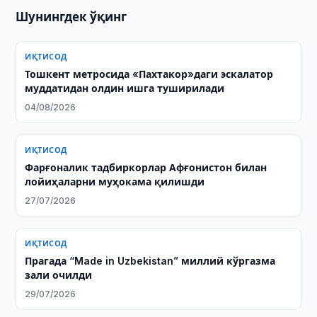
Шунингдек ўқинг
ИҚТИСОД
Тошкент метросида «Пахтакор»даги эскалатор
муддатидан олдин ишга туширилади
04/08/2026
ИҚТИСОД
Фарғоналик тадбиркорлар Афғонистон билан
лойиҳаларни муҳокама қилишди
27/07/2026
ИҚТИСОД
Прагада “Made in Uzbekistan” миллий кўргазма
зали очилди
29/07/2026