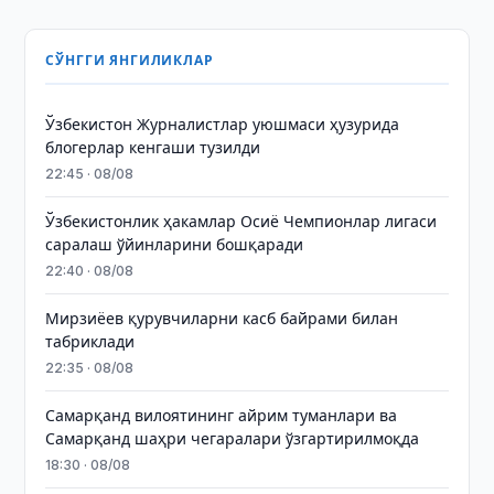
СЎНГГИ ЯНГИЛИКЛАР
Ўзбекистон Журналистлар уюшмаси ҳузурида
блогерлар кенгаши тузилди
22:45 · 08/08
Ўзбекистонлик ҳакамлар Осиё Чемпионлар лигаси
саралаш ўйинларини бошқаради
22:40 · 08/08
Мирзиёев қурувчиларни касб байрами билан
табриклади
22:35 · 08/08
Самарқанд вилоятининг айрим туманлари ва
Самарқанд шаҳри чегаралари ўзгартирилмоқда
18:30 · 08/08