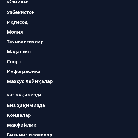
БЎЛИМЛАР
Ўзбекистон
Иқтисод
Молия
Технологиялар
Маданият
Спорт
Инфографика
Махсус лойиҳалар
БИЗ ҲАҚИМИЗДА
Биз ҳақимизда
Қоидалар
Макфийлик
Бизнинг иловалар