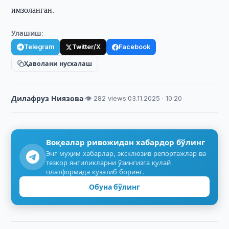
имзоланган.
Улашиш:
Telegram
Twitter/X
Facebook
Ҳаволани нусхалаш
Дилафруз Ниязова
·
👁 282 views
·
03.11.2025 · 10:20
Воқеалар ривожидан хабардор бўлинг
Энг муҳим хабарлар, эксклюзив репортажлар ва
тезкор янгиликларни ўзингизга қулай
платформада кузатиб боринг.
Обуна бўлинг