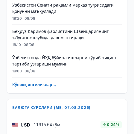
Ўзбекистон Сенати рақамли марказ тўғрисидаги
қонунни маъқуллади
18:20 · 08/08
Беҳруз Каримов фаолиятини Швейцариянинг
«Лугано» клубида давом эттиради
18:10 · 08/08
Ўзбекистонда ЙҲҚ бўйича ишларни кўриб чиқиш
тартиби ўзгариши мумкин
18:00 · 08/08
Кўпроқ янгиликлар →
ВАЛЮТА КУРСЛАРИ (МБ, 07.08.2026)
USD
11915.64 сўм
↑ 0.24%