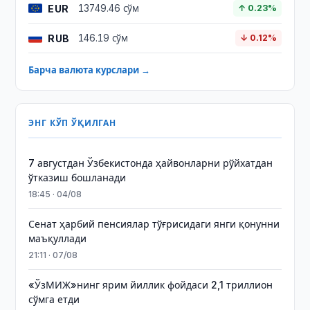
EUR
13749.46 сўм
↑ 0.23%
RUB
146.19 сўм
↓ 0.12%
Барча валюта курслари →
ЭНГ КЎП ЎҚИЛГАН
7 августдан Ўзбекистонда ҳайвонларни рўйхатдан
ўтказиш бошланади
18:45 · 04/08
Сенат ҳарбий пенсиялар тўғрисидаги янги қонунни
маъқуллади
21:11 · 07/08
«ЎзМИЖ»нинг ярим йиллик фойдаси 2,1 триллион
сўмга етди