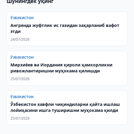
Шунингдек ўқинг
ЎЗБЕКИСТОН
Ангренда жуфтлик ис газидан заҳарланиб вафот
этди
24/07/2026
ЎЗБЕКИСТОН
Мирзиёев ва Иордания қироли ҳамкорликни
ривожлантиришни муҳокама қилишди
25/07/2026
ЎЗБЕКИСТОН
Ўзбекистон хавфли чиқиндиларни қайта ишлаш
лойиҳасини ишга туширишни муҳокама қилди
25/07/2026