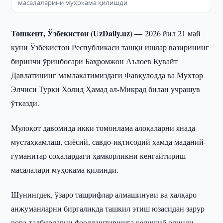
масалаларини муҳокама қилишди
Тошкент, Ўзбекистон (UzDaily.uz) —
2026 йил 21 май
куни Ўзбекистон Республикаси ташқи ишлар вазирининг
биринчи ўринбосари Баҳромжон Аълоев Кувайт
Давлатининг мамлакатимиздаги Фавқулодда ва Мухтор
Элчиси Турки Холид Ҳамад ал-Микрад билан учрашув
ўтказди.
Мулоқот давомида икки томонлама алоқаларни янада
мустаҳкамлаш, сиёсий, савдо-иқтисодий ҳамда маданий-
гуманитар соҳалардаги ҳамкорликни кенгайтириш
масалалари муҳокама қилинди.
Шунингдек, ўзаро ташрифлар алмашинуви ва халқаро
анжуманларни биргаликда ташкил этиш юзасидан зарур
чора-тадбирларни фаоллаштиришга келишиб олинди.