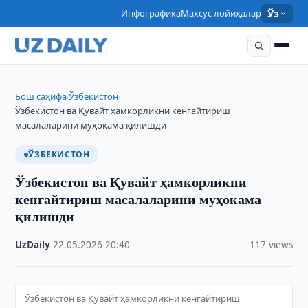
Инфографика
Махсус лойиҳалар
Ўз
Бош саҳифа
Ўзбекистон
›
›
Ўзбекистон ва Қувайт ҳамкорликни кенгайтириш
масалаларини муҳокама қилишди
ЎЗБЕКИСТОН
Ўзбекистон ва Қувайт ҳамкорликни
кенгайтириш масалаларини муҳокама
қилишди
UzDaily
·
22.05.2026
·
20:40
·
117 views
Ўзбекистон ва Қувайт ҳамкорликни кенгайтириш