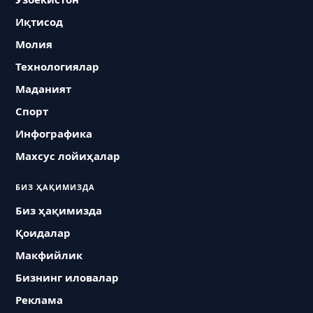
Иқтисод
Молия
Технологиялар
Маданият
Спорт
Инфографика
Махсус лойиҳалар
БИЗ ҲАҚИМИЗДА
Биз ҳақимизда
Қоидалар
Макфийлик
Бизнинг иловалар
Реклама