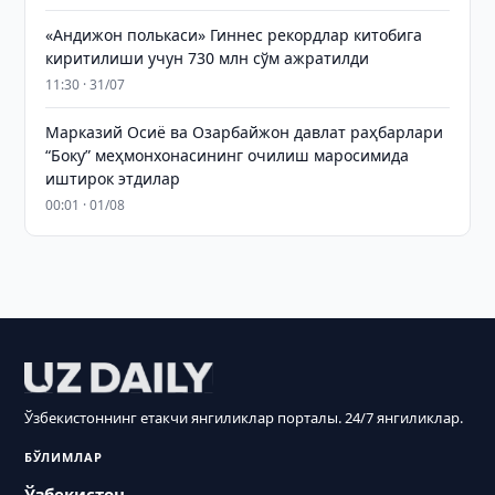
«Андижон полькаси» Гиннес рекордлар китобига
киритилиши учун 730 млн сўм ажратилди
11:30 · 31/07
Марказий Осиё ва Озарбайжон давлат раҳбарлари
“Боку” меҳмонхонасининг очилиш маросимида
иштирок этдилар
00:01 · 01/08
Ўзбекистоннинг етакчи янгиликлар порталы. 24/7 янгиликлар.
БЎЛИМЛАР
Ўзбекистон