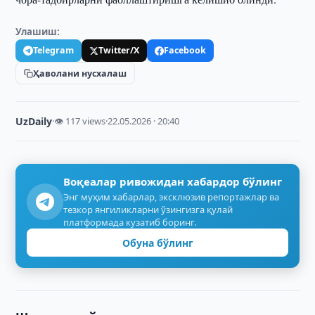
Улашиш:
Telegram
Twitter/X
Facebook
Ҳаволани нусхалаш
UzDaily
·
👁 117 views
·
22.05.2026 · 20:40
Воқеалар ривожидан хабардор бўлинг
Энг муҳим хабарлар, эксклюзив репортажлар ва
тезкор янгиликларни ўзингизга қулай
платформада кузатиб боринг.
Обуна бўлинг