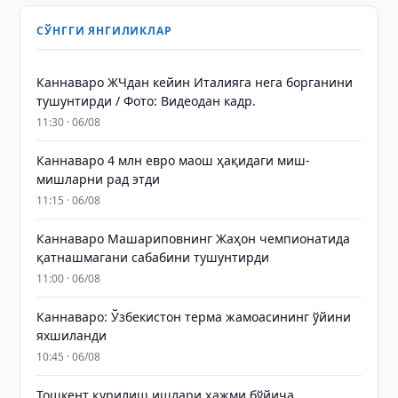
СЎНГГИ ЯНГИЛИКЛАР
Каннаваро ЖЧдан кейин Италияга нега борганини
тушунтирди / Фото: Видеодан кадр.
11:30 · 06/08
Каннаваро 4 млн евро маош ҳақидаги миш-
мишларни рад этди
11:15 · 06/08
Каннаваро Машариповнинг Жаҳон чемпионатида
қатнашмагани сабабини тушунтирди
11:00 · 06/08
Каннаваро: Ўзбекистон терма жамоасининг ўйини
яхшиланди
10:45 · 06/08
Тошкент қурилиш ишлари ҳажми бўйича