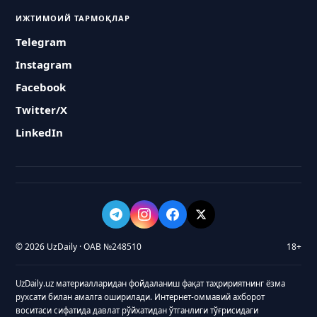
ИЖТИМОИЙ ТАРМОҚЛАР
Telegram
Instagram
Facebook
Twitter/X
LinkedIn
© 2026 UzDaily · ОАВ №248510
18+
UzDaily.uz материалларидан фойдаланиш фақат таҳририятнинг ёзма
рухсати билан амалга оширилади. Интернет-оммавий ахборот
воситаси сифатида давлат рўйхатидан ўтганлиги тўғрисидаги