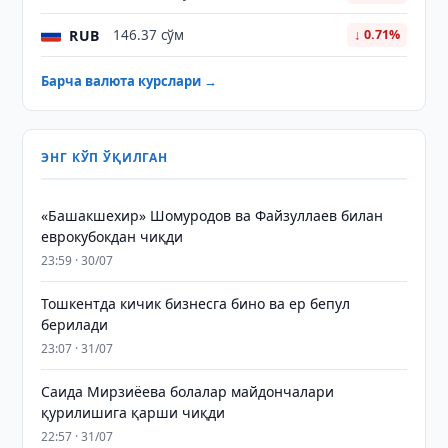
RUB
146.37 сўм
↓ 0.71%
Барча валюта курслари →
ЭНГ КЎП ЎҚИЛГАН
«Башакшехир» Шомуродов ва Файзуллаев билан
еврокубокдан чиқди
23:59 · 30/07
Тошкентда кичик бизнесга бино ва ер бепул
берилади
23:07 · 31/07
Саида Мирзиёева болалар майдончалари
қурилишига қарши чиқди
22:57 · 31/07