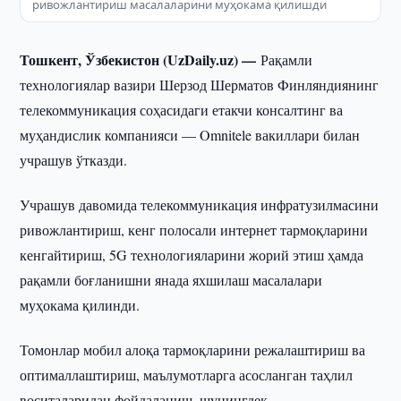
ривожлантириш масалаларини муҳокама қилишди
Тошкент, Ўзбекистон (UzDaily.uz) —
Рақамли
технологиялар вазири Шерзод Шерматов Финляндиянинг
телекоммуникация соҳасидаги етакчи консалтинг ва
муҳандислик компанияси — Omnitele вакиллари билан
учрашув ўтказди.
Учрашув давомида телекоммуникация инфратузилмасини
ривожлантириш, кенг полосали интернет тармоқларини
кенгайтириш, 5G технологияларини жорий этиш ҳамда
рақамли боғланишни янада яхшилаш масалалари
муҳокама қилинди.
Томонлар мобил алоқа тармоқларини режалаштириш ва
оптималлаштириш, маълумотларга асосланган таҳлил
воситаларидан фойдаланиш, шунингдек,