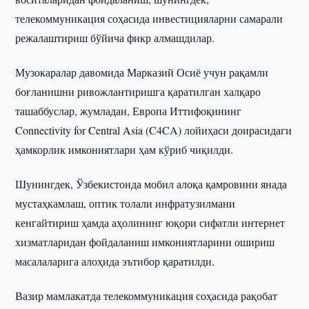
телекоммуникация соҳасида инвестицияларни самарали
режалаштириш бўйича фикр алмашдилар.
Музокаралар давомида Марказий Осиё учун рақамли
боғланишни ривожлантиришга қаратилган халқаро
ташаббуслар, жумладан, Европа Иттифоқининг
Connectivity for Central Asia (C4CA) лойиҳаси доирасидаги
ҳамкорлик имкониятлари ҳам кўриб чиқилди.
Шунингдек, Ўзбекистонда мобил алоқа қамровини янада
мустаҳкамлаш, оптик толали инфратузилмани
кенгайтириш ҳамда аҳолининг юқори сифатли интернет
хизматларидан фойдаланиш имкониятларини ошириш
масалаларига алоҳида эътибор қаратилди.
Вазир мамлакатда телекоммуникация соҳасида рақобат