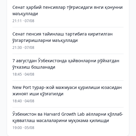
Сенат ҳарбий пенсиялар тўғрисидаги янги қонунни
маъқуллади
21:11 · 07/08
Сенат пенсия тайинлаш тартибига киритилган
ўзгартиришларни маъқуллади
21:30 · 07/08
7 августдан Ўзбекистонда ҳайвонларни рўйхатдан
ўтказиш бошланади
18:45 · 04/08
New Port турар-жой мажмуаси қурилиши юзасидан
жиноят иши қўзғатилди
18:40 · 04/08
Ўзбекистон ва Harvard Growth Lab аёлларни қўллаб-
қувватлаш масалаларини муҳокама қилишди
19:00 · 05/08