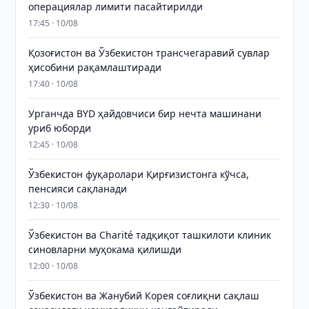
операциялар лимити пасайтирилди
17:45 · 10/08
Қозоғистон ва Ўзбекистон трансчегаравий сувлар
ҳисобини рақамлаштиради
17:40 · 10/08
Урганчда BYD ҳайдовчиси бир нечта машинани
уриб юборди
12:45 · 10/08
Ўзбекистон фуқаролари Қирғизистонга кўчса,
пенсияси сақланади
12:30 · 10/08
Ўзбекистон ва Charité тадқиқот ташкилоти клиник
синовларни муҳокама қилишди
12:00 · 10/08
Ўзбекистон ва Жанубий Корея соғлиқни сақлаш