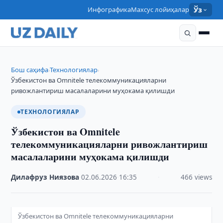
Инфографика
Махсус лойиҳалар
Ўз
Бош саҳифа
Технологиялар
›
›
Ўзбекистон ва Omnitele телекоммуникацияларни
ривожлантириш масалаларини муҳокама қилишди
ТЕХНОЛОГИЯЛАР
Ўзбекистон ва Omnitele
телекоммуникацияларни ривожлантириш
масалаларини муҳокама қилишди
Дилафруз Ниязова
·
02.06.2026
·
16:35
·
466 views
Ўзбекистон ва Omnitele телекоммуникацияларни