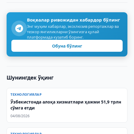
Воқеалар ривожидан хабардор бўлинг
Энг муҳим хабарлар, эксклюзив репортажлар ва
тезкор янгиликларни ўзингизга қулай
платформада кузатиб боринг.
Обуна бўлинг
Шунингдек ўқинг
ТЕХНОЛОГИЯЛАР
Ўзбекистонда алоқа хизматлари ҳажми 51,9 трлн
сўмга етди
04/08/2026
ТЕХНОЛОГИЯЛАР