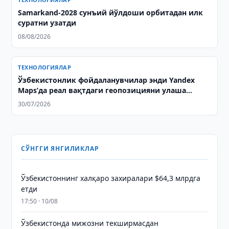
Samarkand-2028 сунъий йўлдоши орбитадан илк
суратни узатди
08/08/2026
ТЕХНОЛОГИЯЛАР
Ўзбекистонлик фойдаланувчилар энди Yandex
Maps’да реал вақтдаги геопозицияни улаша
олади
30/07/2026
СЎНГГИ ЯНГИЛИКЛАР
Ўзбекистоннинг халқаро захиралари $64,3 млрдга
етди
17:50 · 10/08
Ўзбекистонда мижозни текширмасдан