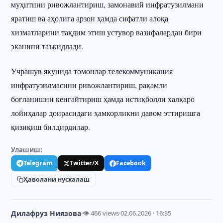
муҳитини ривожлантириш, замонавий инфратузилмани
яратиш ва аҳолига арзон ҳамда сифатли алоқа
хизматларини тақдим этиш устувор вазифалардан бири
эканини таъкидлади.
Учрашув якунида томонлар телекоммуникация
инфратузилмасини ривожлантириш, рақамли
боғланишни кенгайтириш ҳамда истиқболли халқаро
лойиҳалар доирасидаги ҳамкорликни давом эттиришга
қизиқиш билдирдилар.
Улашиш:
Telegram
Twitter/X
Facebook
Ҳаволани нусхалаш
Дилафруз Ниязова
·
👁 466 views
·
02.06.2026 · 16:35