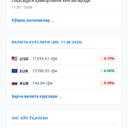
соҳасидаги ҳамкорликни кенгайтиради
11:30 · 10/08
Кўпроқ янгиликлар →
ВАЛЮТА КУРСЛАРИ (МБ, 11.08.2026)
USD
11934.61 сўм
↓ 0.15%
EUR
13788.05 сўм
↑ 0.06%
RUB
144.64 сўм
↓ 0.39%
Барча валюта курслари →
ЭНГ КЎП ЎҚИЛГАН