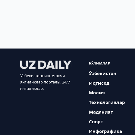
БЎЛИМЛАР
Ўзбекистон
Ўзбекистоннинг етакчи
янгиликлар порталы. 24/7
Иқтисод
янгиликлар.
Молия
Технологиялар
Маданият
Спорт
Инфографика