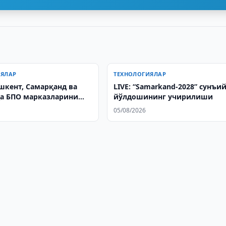
ИЯЛАР
ТЕХНОЛОГИЯЛАР
ошкент, Самарқанд ва
LIVE: “Samarkand-2028” сунъи
а БПО марказларини
йўлдошининг учирилиши
режалаштирмоқда
05/08/2026