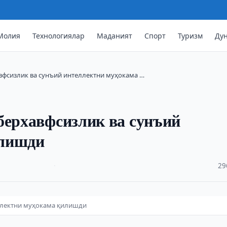
Молия
Технологиялар
Маданият
Спорт
Туризм
Ду
вфсизлик ва сунъий интеллектни муҳокама …
берхавфсизлик ва сунъий
илишди
·
29
еллектни муҳокама қилишди