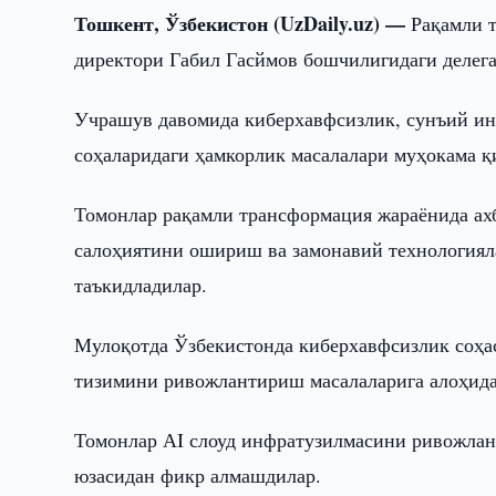
Тошкент, Ўзбекистон (UzDaily.uz) —
Рақамли т
директори Габил Гасймов бошчилигидаги делега
Учрашув давомида киберхавфсизлик, сунъий ин
соҳаларидаги ҳамкорлик масалалари муҳокама 
Томонлар рақамли трансформация жараёнида ах
салоҳиятини ошириш ва замонавий технологиял
таъкидладилар.
Мулоқотда Ўзбекистонда киберхавфсизлик соҳа
тизимини ривожлантириш масалаларига алоҳида
Томонлар АI слоуд инфратузилмасини ривожлант
юзасидан фикр алмашдилар.