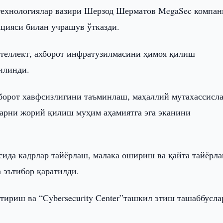
ехнологиялар вазири Шерзод Шерматов MegaSec компан
цияси билан учрашув ўтказди.
теллект, ахборот инфратузилмасини ҳимоя қилиш
қилинди.
борот хавфсизлигини таъминлаш, маҳаллий мутахассисл
арни жорий қилиш муҳим аҳамиятга эга эканини
сида кадрлар тайёрлаш, малака ошириш ва қайта тайёрл
 эътибор қаратилди.
ириш ва “Cybersecurity Center”ташкил этиш ташаббусла