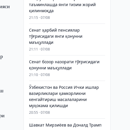
таъминлашда янги тизим жорий
ияси
қилинмоқда
21:15 · 07/08
Сенат ҳарбий пенсиялар
тўғрисидаги янги қонунни
маъқуллади
21:11 · 07/08
ар
Сенат бозор назорати тўғрисидаги
қонунни маъқуллади
21:10 · 07/08
Ўзбекистон ва Россия Ички ишлар
аш
вазирликлари ҳамкорликни
кенгайтириш масалаларини
муҳокама қилишди
20:55 · 07/08
ри
Шавкат Мирзиёев ва Доналд Трамп