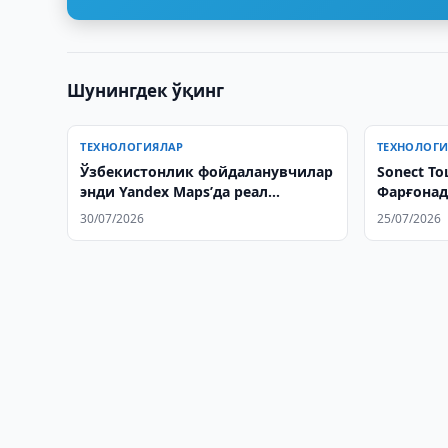
Шунингдек ўқинг
ТЕХНОЛОГИЯЛАР
ТЕХНОЛОГ
Ўзбекистонлик фойдаланувчилар
Sonect Т
энди Yandex Maps’да реал
Фарғонад
вақтдаги геопозицияни улаша
очишни 
30/07/2026
25/07/2026
олади