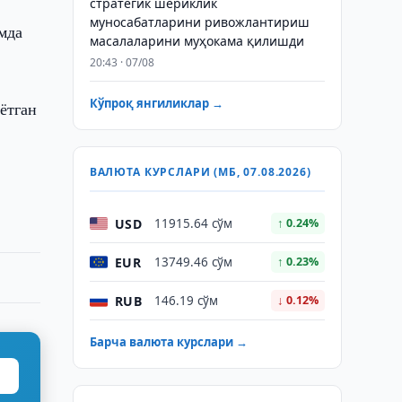
стратегик шериклик
муносабатларини ривожлантириш
мда
масалаларини муҳокама қилишди
20:43 · 07/08
Кўпроқ янгиликлар →
ётган
ВАЛЮТА КУРСЛАРИ (МБ, 07.08.2026)
USD
11915.64 сўм
↑ 0.24%
EUR
13749.46 сўм
↑ 0.23%
RUB
146.19 сўм
↓ 0.12%
Барча валюта курслари →