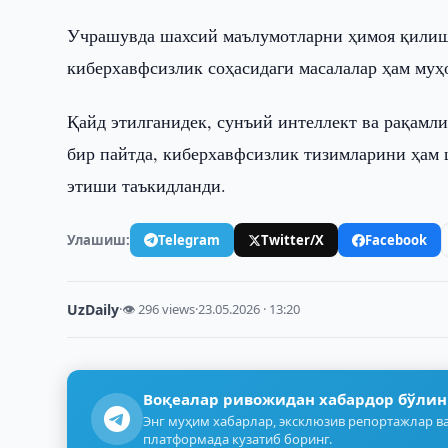
Учрашувда шахсий маълумотларни ҳимоя қилиш
киберхавфсизлик соҳасидаги масалалар ҳам му
Қайд этилганидек, сунъий интеллект ва рақамл
бир пайтда, киберхавфсизлик тизимларини ҳам
этиши таъкидланди.
Улашиш:
Telegram
Twitter/X
Facebook
UzDaily
·
👁 296 views
·
23.05.2026 · 13:20
Воқеалар ривожидан хабардор бўлин
Энг муҳим хабарлар, эксклюзив репортажлар ва
платформада кузатиб боринг.