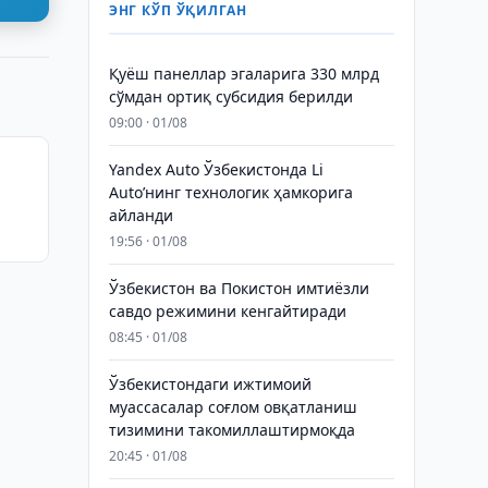
ЭНГ КЎП ЎҚИЛГАН
Қуёш панеллар эгаларига 330 млрд
сўмдан ортиқ субсидия берилди
09:00 · 01/08
Yandex Auto Ўзбекистонда Li
й
Auto’нинг технологик ҳамкорига
айланди
19:56 · 01/08
Ўзбекистон ва Покистон имтиёзли
савдо режимини кенгайтиради
08:45 · 01/08
Ўзбекистондаги ижтимоий
муассасалар соғлом овқатланиш
тизимини такомиллаштирмоқда
20:45 · 01/08