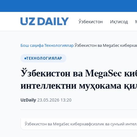
Ўзбекистон
Иқтисод
Бош саҳифа
Технологиялар
Ўзбекистон ва MegaSec киберха
›
›
ТЕХНОЛОГИЯЛАР
Ўзбекистон ва MegaSec ки
интеллектни муҳокама қ
UzDaily
·
23.05.2026
·
13:20
Ўзбекистон ва MegaSec киберхавфсизлик ва сунъий инт