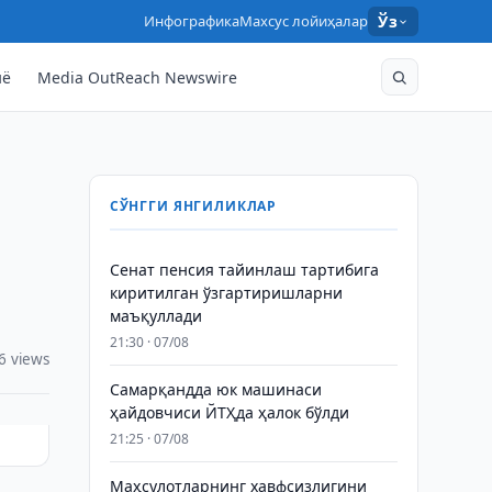
Инфографика
Махсус лойиҳалар
Ўз
нё
Media OutReach Newswire
СЎНГГИ ЯНГИЛИКЛАР
Сенат пенсия тайинлаш тартибига
киритилган ўзгартиришларни
маъқуллади
21:30 · 07/08
6 views
Самарқандда юк машинаси
ҳайдовчиси ЙТҲда ҳалок бўлди
21:25 · 07/08
Маҳсулотларнинг хавфсизлигини