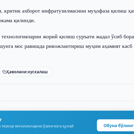
, критик ахборот инфратузилмасини муҳофаза қилиш ҳа
ҳокама қилинди.
и технологияларни жорий қилиш суръати жадал ўсиб бора
 шунга мос равишда ривожлантириш муҳим аҳамият касб
Ҳаволани нусхалаш
г
Обуна бўлинг
 тезкор янгиликларни ўзингизга қулай