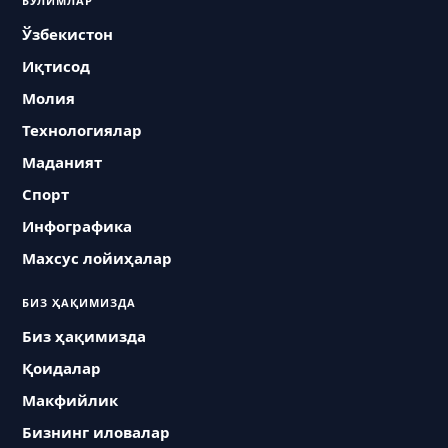
БЎЛИМЛАР
Ўзбекистон
Иқтисод
Молия
Технологиялар
Маданият
Спорт
Инфографика
Махсус лойиҳалар
БИЗ ҲАҚИМИЗДА
Биз ҳақимизда
Қоидалар
Макфийлик
Бизнинг иловалар