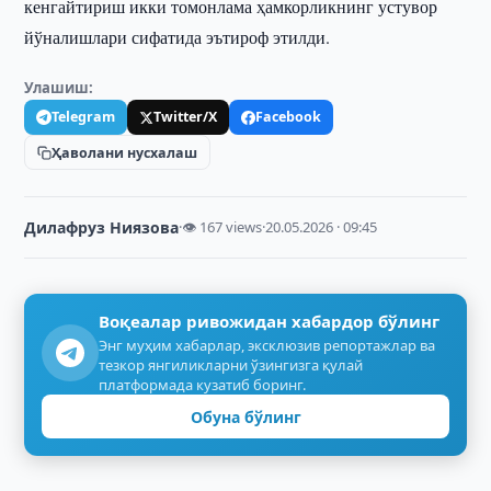
кенгайтириш икки томонлама ҳамкорликнинг устувор
йўналишлари сифатида эътироф этилди.
Улашиш:
Telegram
Twitter/X
Facebook
Ҳаволани нусхалаш
Дилафруз Ниязова
·
👁 167 views
·
20.05.2026 · 09:45
Воқеалар ривожидан хабардор бўлинг
Энг муҳим хабарлар, эксклюзив репортажлар ва
тезкор янгиликларни ўзингизга қулай
платформада кузатиб боринг.
Обуна бўлинг