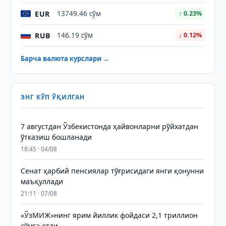
EUR
13749.46 сўм
↑ 0.23%
RUB
146.19 сўм
↓ 0.12%
Барча валюта курслари →
ЭНГ КЎП ЎҚИЛГАН
7 августдан Ўзбекистонда ҳайвонларни рўйхатдан
ўтказиш бошланади
18:45 · 04/08
Сенат ҳарбий пенсиялар тўғрисидаги янги қонунни
маъқуллади
21:11 · 07/08
«ЎзМИЖ»нинг ярим йиллик фойдаси 2,1 триллион
сўмга етди