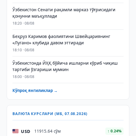
Ўзбекистон Сенати рақамли марказ тўғрисидаги
қонунни маъқуллади
18:20 · 08/08
Беҳруз Каримов фаолиятини Швейцариянинг
«Лугано» клубида давом эттиради
18:10 · 08/08
Ўзбекистонда ЙҲҚ бўйича ишларни кўриб чиқиш
тартиби ўзгариши мумкин
18:00 · 08/08
Кўпроқ янгиликлар →
ВАЛЮТА КУРСЛАРИ (МБ, 07.08.2026)
USD
11915.64 сўм
↑ 0.24%