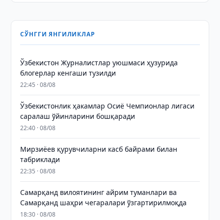
СЎНГГИ ЯНГИЛИКЛАР
Ўзбекистон Журналистлар уюшмаси ҳузурида
блогерлар кенгаши тузилди
22:45 · 08/08
Ўзбекистонлик ҳакамлар Осиё Чемпионлар лигаси
саралаш ўйинларини бошқаради
22:40 · 08/08
Мирзиёев қурувчиларни касб байрами билан
табриклади
22:35 · 08/08
Самарқанд вилоятининг айрим туманлари ва
Самарқанд шаҳри чегаралари ўзгартирилмоқда
18:30 · 08/08