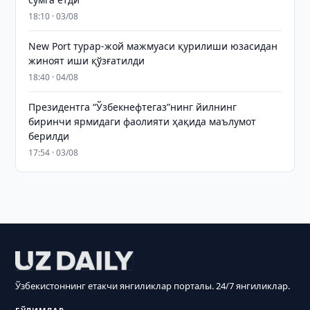
18:10 · 03/08
New Port турар-жой мажмуаси қурилиши юзасидан
жиноят иши қўзғатилди
18:40 · 04/08
Президентга “Ўзбекнефтегаз”нинг йилнинг
биринчи ярмидаги фаолияти ҳақида маълумот
берилди
17:54 · 03/08
Ўзбекистоннинг етакчи янгиликлар порталы. 24/7 янгиликлар.