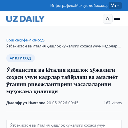
Инфографика
Махсус лойиҳалар
Ўз
Бош саҳифа
Иқтисод
›
›
Ўзбекистон ва Италия қишлоқ хўжалиги соҳаси учун кадрлар …
ИҚТИСОД
Ўзбекистон ва Италия қишлоқ хўжалиги
соҳаси учун кадрлар тайёрлаш ва амалиёт
ўташни ривожлантириш масалаларини
муҳокама қилишди
Дилафруз Ниязова
·
20.05.2026
·
09:45
·
167 views
Ўзбекистон ва Италия қишлоқ хўжалиги соҳаси учун