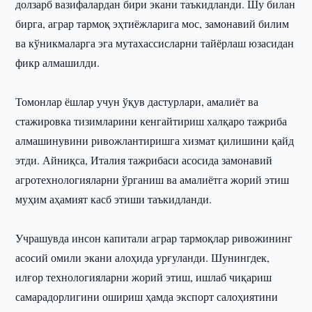
долзарб вазифалардан бири экани таъкидланди. Шу билан
бирга, аграр тармоқ эҳтиёжларига мос, замонавий билим
ва кўникмаларга эга мутахассисларни тайёрлаш юзасидан
фикр алмашилди.
Томонлар ёшлар учун ўқув дастурлари, амалиёт ва
стажировка тизимларини кенгайтириш халқаро тажриба
алмашинувини ривожлантиришга хизмат қилишини қайд
этди. Айниқса, Италия тажрибаси асосида замонавий
агротехнологияларни ўрганиш ва амалиётга жорий этиш
муҳим аҳамият касб этиши таъкидланди.
Учрашувда инсон капитали аграр тармоқлар ривожининг
асосий омили экани алоҳида урғуланди. Шунингдек,
илғор технологияларни жорий этиш, ишлаб чиқариш
самарадорлигини ошириш ҳамда экспорт салоҳиятини