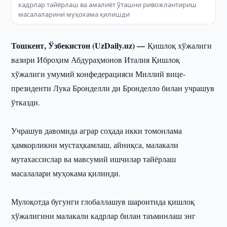
кадрлар тайёрлаш ва амалиёт ўташни ривожлантириш
масалаларини муҳокама қилишди
Тошкент, Ўзбекистон (UzDaily.uz) —
Қишлоқ хўжалиги
вазири Иброҳим Абдураҳмонов Италия Қишлоқ
хўжалиги умумий конфедерацияси Миллий вице-
президенти Лука Бронделли ди Бронделло билан учрашув
ўтказди.
Учрашув давомида аграр соҳада икки томонлама
ҳамкорликни мустаҳкамлаш, айниқса, малакали
мутахассислар ва мавсумий ишчилар тайёрлаш
масалалари муҳокама қилинди.
Мулоқотда бугунги глобаллашув шароитида қишлоқ
хўжалигини малакали кадрлар билан таъминлаш энг