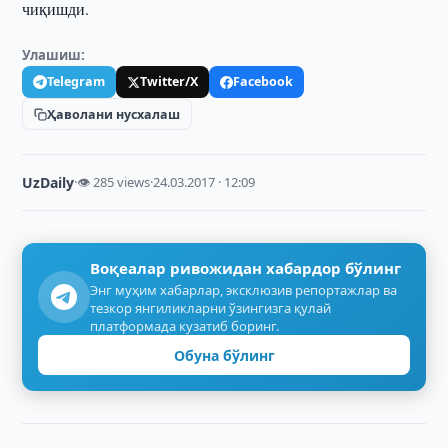
чиқишди.
Улашиш:
Telegram
Twitter/X
Facebook
Ҳаволани нусхалаш
UzDaily
·
👁 285 views
·
24.03.2017 · 12:09
Воқеалар ривожидан хабардор бўлинг
Энг муҳим хабарлар, эксклюзив репортажлар ва
тезкор янгиликларни ўзингизга қулай
платформада кузатиб боринг.
Обуна бўлинг