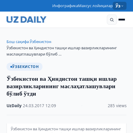
Инфографика
Махсус лойиҳалар
Ўз
Бош саҳифа
Ўзбекистон
›
›
Ўзбекистон ва Ҳиндистон ташқи ишлар вазирликларининг
маслаҳатлашувлари бўлиб …
ЎЗБЕКИСТОН
Ўзбекистон ва Ҳиндистон ташқи ишлар
вазирликларининг маслаҳатлашувлари
бўлиб ўтди
UzDaily
·
24.03.2017
·
12:09
·
285 views
Ўзбекистон ва Ҳиндистон ташқи ишлар вазирликларининг