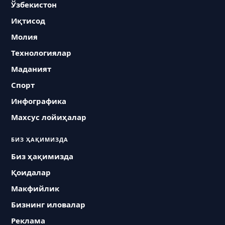
Ўзбекистон
Иқтисод
Молия
Технологиялар
Маданият
Спорт
Инфографика
Махсус лойиҳалар
БИЗ ҲАҚИМИЗДА
Биз ҳақимизда
Қоидалар
Макфийлик
Бизнинг иловалар
Реклама