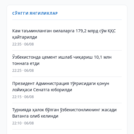
СЎНГГИ ЯНГИЛИКЛАР
Кам таъминланган оилаларга 179,2 млрд сўм ҚҚС
қайтарилди
22:35 · 06/08
Ўзбекистонда цемент ишлаб чиқариш 10,1 млн
тоннага етди
22:25 · 06/08
Президент Администрация тўғрисидаги қонун
лойиҳаси Сенатга юборилди
22:15 · 06/08
Туркияда ҳалок бўлган ўзбекистонликнинг жасади
Ватанга олиб келинди
22:10 · 06/08