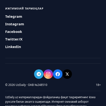
ИЖТИМОИЙ ТАРМОҚЛАР
Telegram
Instagram
Facebook
Twitter/X
LinkedIn
© 2026 UzDaily · ОАВ №248510
18+
UzDaily.uz материалларидан фойдаланиш фақат таҳририятнинг ёзма
рухсати билан амалга оширилади. Интернет-оммавий ахборот