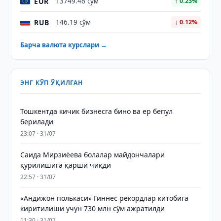
EUR
13749.46 сўм
↑ 0.23%
RUB
146.19 сўм
↓ 0.12%
Барча валюта курслари →
ЭНГ КЎП ЎҚИЛГАН
Тошкентда кичик бизнесга бино ва ер бепул
берилади
23:07 · 31/07
Саида Мирзиёева болалар майдончалари
қурилишига қарши чиқди
22:57 · 31/07
«Андижон полькаси» Гиннес рекордлар китобига
киритилиши учун 730 млн сўм ажратилди
11:30 · 31/07