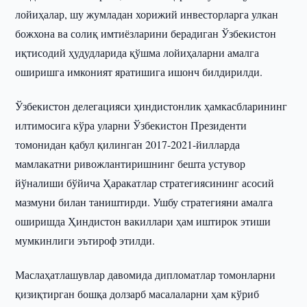
лойиҳалар, шу жумладан хорижий инвесторларга улкан
божхона ва солиқ имтиёзларини берадиган Ўзбекистон
иқтисодий ҳудудларида қўшма лойиҳаларни амалга
оширишга имконият яратишига ишонч билдирилди.
Ўзбекистон делегацияси ҳиндистонлик ҳамкасбларининг
илтимосига кўра уларни Ўзбекистон Президенти
томонидан қабул қилинган 2017-2021-йилларда
мамлакатни ривожлантиришнинг бешта устувор
йўналиши бўйича Ҳаракатлар стратегиясининг асосий
мазмуни билан таништирди. Ушбу стратегияни амалга
оширишда Ҳиндистон вакиллари ҳам иштирок этиши
мумкинлиги эътироф этилди.
Маслаҳатлашувлар давомида дипломатлар томонларни
қизиқтирган бошқа долзарб масалаларни ҳам кўриб