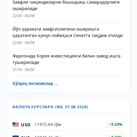
Хавфли чиқиндиларни бошқариш самарадорлиги
оширилади
22:05 · 06/08
Йўл ҳаракати хавфсизлигини оширишга
қаратилган қонун лойиҳаси Сенатга тақдим этилди
22:00 · 06/08
Фарғонада Корея инвестицияси билан завод ишга
туширилади
21:55 · 06/08
Кўпроқ янгиликлар →
ВАЛЮТА КУРСЛАРИ (МБ, 07.08.2026)
USD
11915.64 сўм
↑ 0.24%