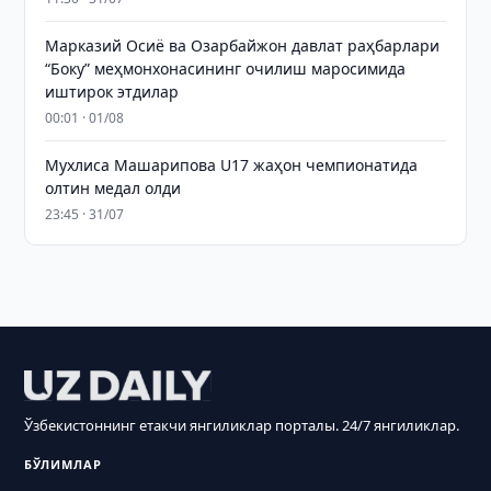
Марказий Осиё ва Озарбайжон давлат раҳбарлари
“Боку” меҳмонхонасининг очилиш маросимида
иштирок этдилар
00:01 · 01/08
Мухлиса Машарипова U17 жаҳон чемпионатида
олтин медал олди
23:45 · 31/07
Ўзбекистоннинг етакчи янгиликлар порталы. 24/7 янгиликлар.
БЎЛИМЛАР