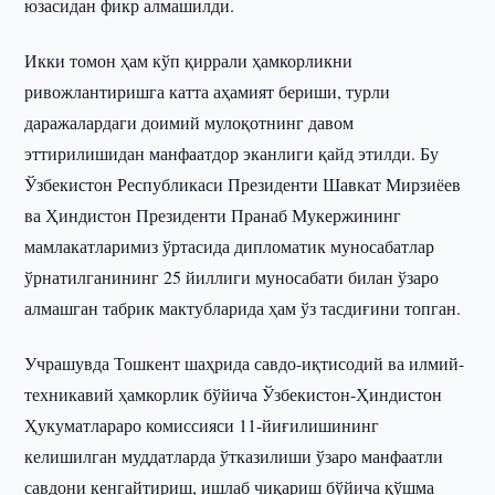
юзасидан фикр алмашилди.
Икки томон ҳам кўп қиррали ҳамкорликни
ривожлантиришга катта аҳамият бериши, турли
даражалардаги доимий мулоқотнинг давом
эттирилишидан манфаатдор эканлиги қайд этилди. Бу
Ўзбекистон Республикаси Президенти Шавкат Мирзиёев
ва Ҳиндистон Президенти Пранаб Мукержининг
мамлакатларимиз ўртасида дипломатик муносабатлар
ўрнатилганининг 25 йиллиги муносабати билан ўзаро
алмашган табрик мактубларида ҳам ўз тасдиғини топган.
Учрашувда Тошкент шаҳрида савдо-иқтисодий ва илмий-
техникавий ҳамкорлик бўйича Ўзбекистон-Ҳиндистон
Ҳукуматлараро комиссияси 11-йиғилишининг
келишилган муддатларда ўтказилиши ўзаро манфаатли
савдони кенгайтириш, ишлаб чиқариш бўйича қўшма