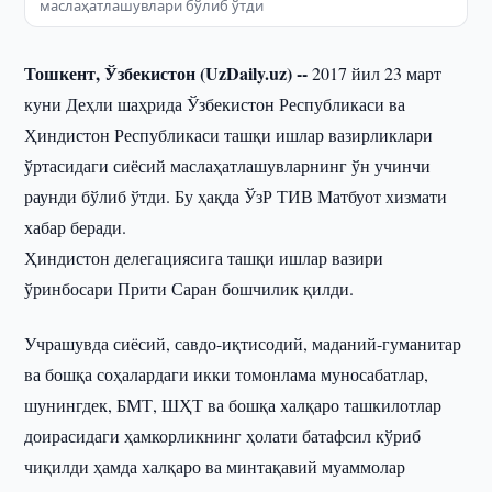
маслаҳатлашувлари бўлиб ўтди
Тошкент, Ўзбекистон (UzDaily.uz) --
2017 йил 23 март
куни Деҳли шаҳрида Ўзбекистон Республикаси ва
Ҳиндистон Республикаси ташқи ишлар вазирликлари
ўртасидаги сиёсий маслаҳатлашувларнинг ўн учинчи
раунди бўлиб ўтди. Бу ҳақда ЎзР ТИВ Матбуот хизмати
хабар беради.
Ҳиндистон делегациясига ташқи ишлар вазири
ўринбосари Прити Саран бошчилик қилди.
Учрашувда сиёсий, савдо-иқтисодий, маданий-гуманитар
ва бошқа соҳалардаги икки томонлама муносабатлар,
шунингдек, БМТ, ШҲТ ва бошқа халқаро ташкилотлар
доирасидаги ҳамкорликнинг ҳолати батафсил кўриб
чиқилди ҳамда халқаро ва минтақавий муаммолар