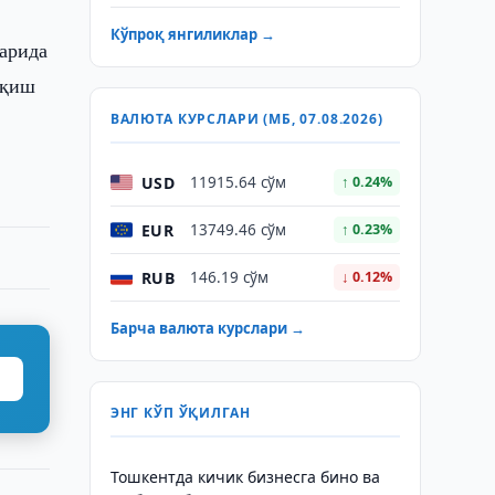
Кўпроқ янгиликлар →
арида
иқиш
ВАЛЮТА КУРСЛАРИ (МБ, 07.08.2026)
USD
11915.64 сўм
↑ 0.24%
EUR
13749.46 сўм
↑ 0.23%
RUB
146.19 сўм
↓ 0.12%
Барча валюта курслари →
ЭНГ КЎП ЎҚИЛГАН
Тошкентда кичик бизнесга бино ва