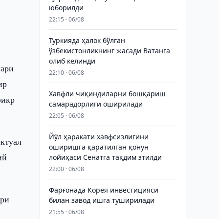
юборилди
22:15 · 06/08
Туркияда ҳалок бўлган
ўзбекистонликнинг жасади Ватанга
олиб келинди
лари
22:10 · 06/08
ир
Хавфли чиқиндиларни бошқариш
фикр
самарадорлиги оширилади
22:05 · 06/08
Йўл ҳаракати хавфсизлигини
ектуал
оширишга қаратилган қонун
ий
лойиҳаси Сенатга тақдим этилди
22:00 · 06/08
Фарғонада Корея инвестицияси
ари
билан завод ишга туширилади
21:55 · 06/08