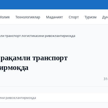
Молия
Технологиялар
Маданият
Спорт
Туризм
Ду
мли транспорт логистикасини ривожлантирмоқда
 рақамли транспорт
тирмоқда
·
31
сини ривожлантирмоқда