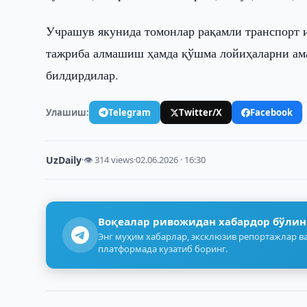
Учрашув якунида томонлар рақамли транспорт 
тажриба алмашиш ҳамда қўшма лойиҳаларни ам
билдирдилар.
Улашиш:
Telegram
Twitter/X
Facebook
UzDaily
·
👁 314 views
·
02.06.2026 · 16:30
Воқеалар ривожидан хабардор бўлин
Энг муҳим хабарлар, эксклюзив репортажлар ва
платформада кузатиб боринг.