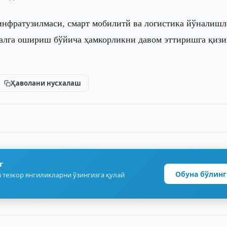
инфратузилмаси, смарт мобилитй ва логистика йўналишл
алга ошириш бўйича ҳамкорликни давом эттиришга қиз
Ҳаволани нусхалаш
г
Обуна бўлинг
 тезкор янгиликларни ўзингизга қулай