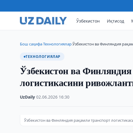
Ўзбекистон
Иқтисод
Бош саҳифа
Технологиялар
Ўзбекистон ва Финляндия рақа
›
›
ТЕХНОЛОГИЯЛАР
Ўзбекистон ва Финляндия
логистикасини ривожлан
UzDaily
·
02.06.2026
·
16:30
Ўзбекистон ва Финляндия рақамли транспорт логистика