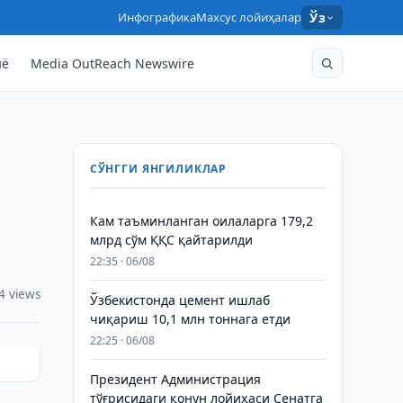
Инфографика
Махсус лойиҳалар
Ўз
нё
Media OutReach Newswire
СЎНГГИ ЯНГИЛИКЛАР
Кам таъминланган оилаларга 179,2
млрд сўм ҚҚС қайтарилди
22:35 · 06/08
4 views
Ўзбекистонда цемент ишлаб
чиқариш 10,1 млн тоннага етди
22:25 · 06/08
Президент Администрация
тўғрисидаги қонун лойиҳаси Сенатга