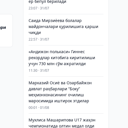
ер бепул берилади
23:07 · 31/07
Саида Мирзиёева болалар
майдончалари қурилишига қарши
ари
чиқди
22:57 · 31/07
«Андижон полькаси» Гиннес
рекордлар китобига киритилиши
учун 730 млн сўм ажратилди
11:30 · 31/07
Марказий Осиё ва Озарбайжон
давлат раҳбарлари “Боку”
меҳмонхонасининг очилиш
маросимида иштирок этдилар
00:01 · 01/08
Мухлиса Машарипова U17 жаҳон
чемпионатида олтин медал олди