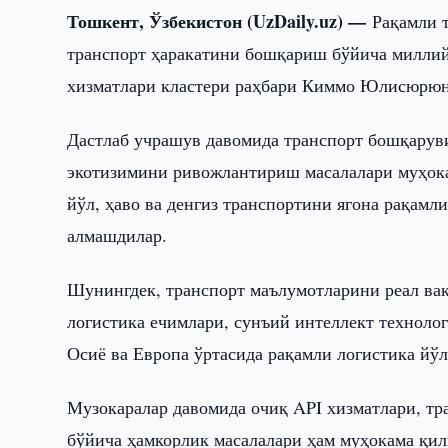
Тошкент, Ўзбекистон (UzDaily.uz) —
Рақамли 
транспорт ҳаракатини бошқариш бўйича миллий 
хизматлари кластери раҳбари Киммо Юлисюрюн
Дастлаб учрашув давомида транспорт бошқаруви
экотизимини ривожлантириш масалалари муҳок
йўл, ҳаво ва денгиз транспортини ягона рақам
алмашдилар.
Шунингдек, транспорт маълумотларини реал ва
логистика ечимлари, сунъий интеллект техноло
Осиё ва Европа ўртасида рақамли логистика й
Музокаралар давомида очиқ API хизматлари, тр
бўйича ҳамкорлик масалалари ҳам муҳокама қил