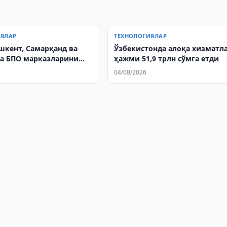
ИЯЛАР
ТЕХНОЛОГИЯЛАР
ошкент, Самарқанд ва
Ўзбекистонда алоқа хизматл
а БПО марказларини
ҳажми 51,9 трлн сўмга етди
режалаштирмоқда
04/08/2026