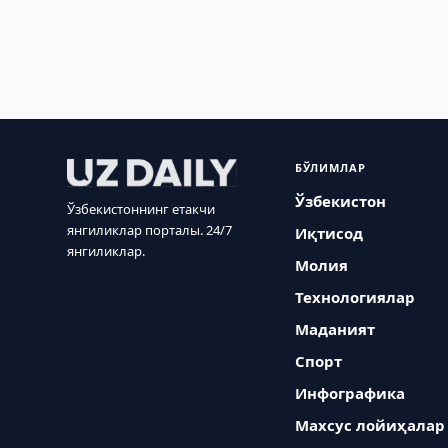
БЎЛИМЛАР
Ўзбекистон
Ўзбекистоннинг етакчи
янгиликлар порталы. 24/7
Иқтисод
янгиликлар.
Молия
Технологиялар
Маданият
Спорт
Инфографика
Махсус лойиҳалар