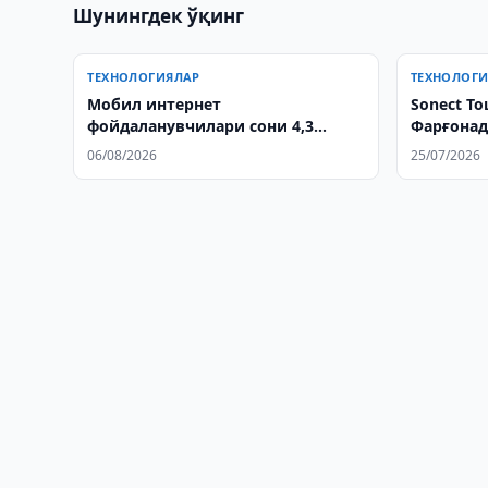
Шунингдек ўқинг
ТЕХНОЛОГИЯЛАР
ТЕХНОЛОГ
Мобил интернет
Sonect Т
фойдаланувчилари сони 4,3
Фарғонад
баробарга ошди
очишни 
06/08/2026
25/07/2026