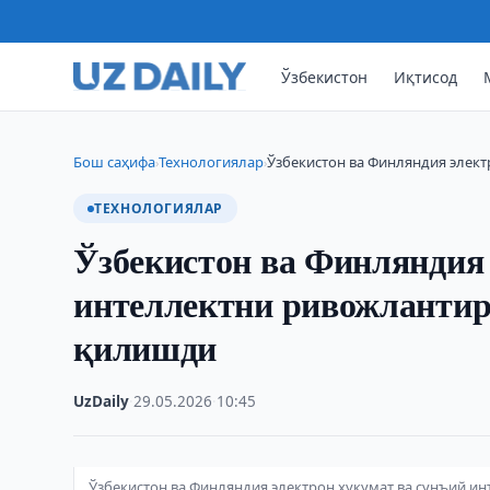
Ўзбекистон
Иқтисод
Бош саҳифа
Технологиялар
Ўзбекистон ва Финляндия элект
›
›
ТЕХНОЛОГИЯЛАР
Ўзбекистон ва Финляндия 
интеллектни ривожланти
қилишди
UzDaily
·
29.05.2026
·
10:45
Ўзбекистон ва Финляндия электрон ҳукумат ва сунъий 