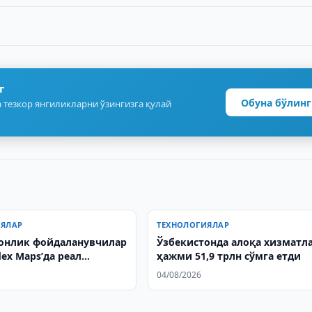
г
Обуна бўлинг
 тезкор янгиликларни ўзингизга қулай
ИЯЛАР
ТЕХНОЛОГИЯЛАР
онлик фойдаланувчилар
Ўзбекистонда алоқа хизматл
ex Maps’да реал
ҳажми 51,9 трлн сўмга етди
 геопозицияни улаша
04/08/2026