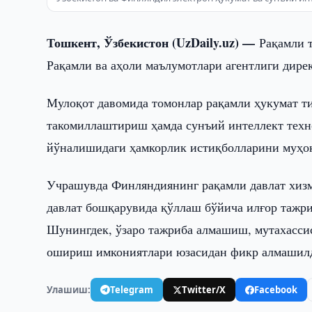
Тошкент, Ўзбекистон (UzDaily.uz) —
Рақамли 
Рақамли ва аҳоли маълумотлари агентлиги дире
Мулоқот давомида томонлар рақамли ҳукумат т
такомиллаштириш ҳамда сунъий интеллект техн
йўналишидаги ҳамкорлик истиқболларини муҳо
Учрашувда Финляндиянинг рақамли давлат хизм
давлат бошқарувида қўллаш бўйича илғор тажри
Шунингдек, ўзаро тажриба алмашиш, мутахасси
ошириш имкониятлари юзасидан фикр алмашил
Улашиш:
Telegram
Twitter/X
Facebook