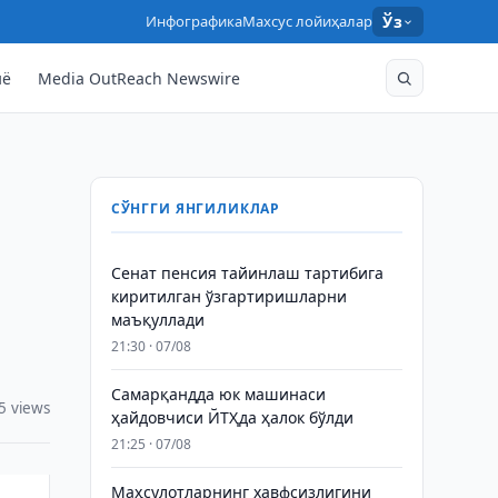
Инфографика
Махсус лойиҳалар
Ўз
нё
Media OutReach Newswire
СЎНГГИ ЯНГИЛИКЛАР
Сенат пенсия тайинлаш тартибига
киритилган ўзгартиришларни
маъқуллади
21:30 · 07/08
Самарқандда юк машинаси
5 views
ҳайдовчиси ЙТҲда ҳалок бўлди
21:25 · 07/08
Маҳсулотларнинг хавфсизлигини