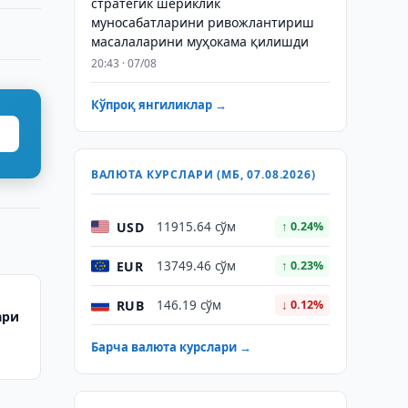
стратегик шериклик
муносабатларини ривожлантириш
масалаларини муҳокама қилишди
20:43 · 07/08
Кўпроқ янгиликлар →
ВАЛЮТА КУРСЛАРИ (МБ, 07.08.2026)
USD
11915.64 сўм
↑ 0.24%
EUR
13749.46 сўм
↑ 0.23%
RUB
146.19 сўм
↓ 0.12%
ари
Барча валюта курслари →