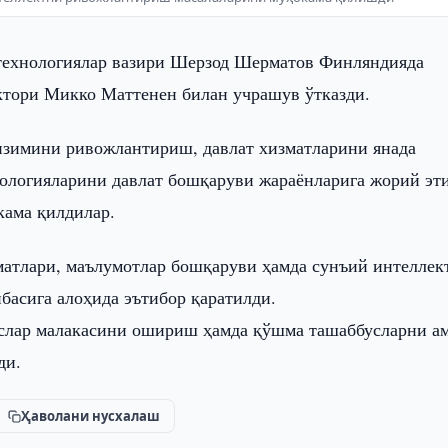
технологиялар вазири Шерзод Шерматов Финляндияда
ктори Микко Маттенен билан учрашув ўтказди.
изимини ривожлантириш, давлат хизматларини янада
ологияларини давлат бошқаруви жараёнларига жорий эт
кама қилдилар.
атлари, маълумотлар бошқаруви ҳамда сунъий интеллек
басига алоҳида эътибор қаратилди.
слар малакасини ошириш ҳамда қўшма ташаббусларни ам
ди.
Ҳаволани нусхалаш