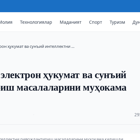
Молия
Технологиялар
Маданият
Спорт
Туризм
Ду
рон ҳукумат ва сунъий интеллектни …
электрон ҳукумат ва сунъий
риш масалаларини муҳокама
·
29
интеллектни ривожлантириш масалаларини муҳокама қилишди