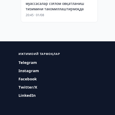
муассасалар соғлом овқатланиш
тизимини такомиллаштирмоқда
20:45 · 01/08
ИЖТИМОИЙ ТАРМОҚЛАР
Telegram
Instagram
Facebook
Twitter/X
LinkedIn