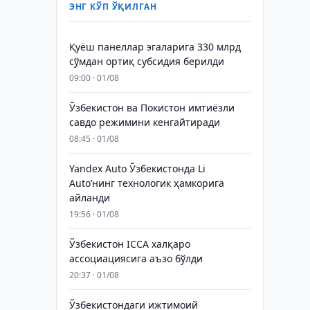
ЭНГ КЎП ЎҚИЛГАН
Қуёш панеллар эгаларига 330 млрд
сўмдан ортиқ субсидия берилди
09:00 · 01/08
Ўзбекистон ва Покистон имтиёзли
савдо режимини кенгайтиради
08:45 · 01/08
Yandex Auto Ўзбекистонда Li
Auto’нинг технологик ҳамкорига
айланди
19:56 · 01/08
Ўзбекистон ICCA халқаро
ассоциациясига аъзо бўлди
20:37 · 01/08
Ўзбекистондаги ижтимоий