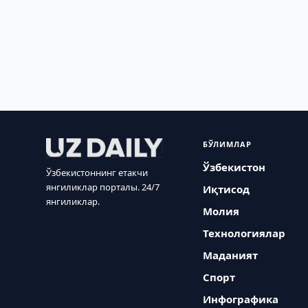
БЎЛИМЛАР
Ўзбекистон
Ўзбекистоннинг етакчи
янгиликлар порталы. 24/7
Иқтисод
янгиликлар.
Молия
Технологиялар
Маданият
Спорт
Инфографика