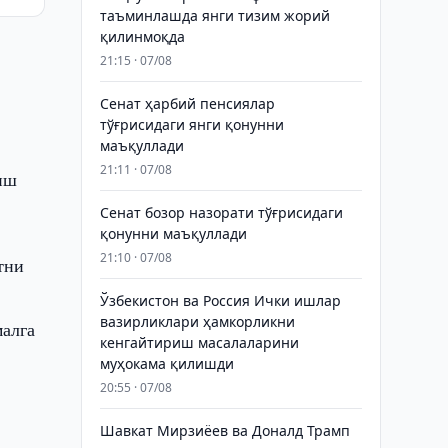
таъминлашда янги тизим жорий
қилинмоқда
21:15 · 07/08
Сенат ҳарбий пенсиялар
тўғрисидаги янги қонунни
маъқуллади
21:11 · 07/08
иш
Сенат бозор назорати тўғрисидаги
қонунни маъқуллади
21:10 · 07/08
тни
Ўзбекистон ва Россия Ички ишлар
вазирликлари ҳамкорликни
алга
кенгайтириш масалаларини
муҳокама қилишди
20:55 · 07/08
Шавкат Мирзиёев ва Доналд Трамп