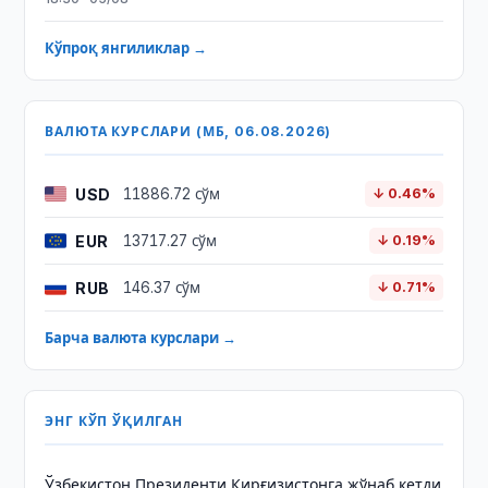
Кўпроқ янгиликлар →
ВАЛЮТА КУРСЛАРИ (МБ, 06.08.2026)
USD
11886.72 сўм
↓ 0.46%
EUR
13717.27 сўм
↓ 0.19%
RUB
146.37 сўм
↓ 0.71%
Барча валюта курслари →
ЭНГ КЎП ЎҚИЛГАН
Ўзбекистон Президенти Қирғизистонга жўнаб кетди