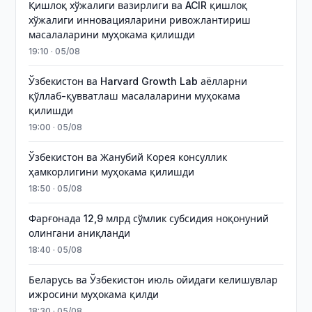
Қишлоқ хўжалиги вазирлиги ва ACIR қишлоқ
хўжалиги инновацияларини ривожлантириш
масалаларини муҳокама қилишди
19:10 · 05/08
Ўзбекистон ва Harvard Growth Lab аёлларни
қўллаб-қувватлаш масалаларини муҳокама
қилишди
19:00 · 05/08
Ўзбекистон ва Жанубий Корея консуллик
ҳамкорлигини муҳокама қилишди
18:50 · 05/08
Фарғонада 12,9 млрд сўмлик субсидия ноқонуний
олингани аниқланди
18:40 · 05/08
Беларусь ва Ўзбекистон июль ойидаги келишувлар
ижросини муҳокама қилди
18:30 · 05/08