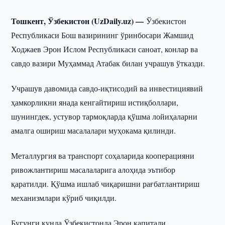
Тошкент, Ўзбекистон (UzDaily.uz) —
Ўзбекистон
Республикаси Бош вазирининг ўринбосари Жамшид
Ходжаев Эрон Ислом Республикаси саноат, конлар ва
савдо вазири Муҳаммад Атабак билан учрашув ўтказди.
Учрашув давомида савдо-иқтисодий ва инвестициявий
ҳамкорликни янада кенгайтириш истиқболлари,
шунингдек, устувор тармоқларда қўшма лойиҳаларни
амалга ошириш масалалари муҳокама қилинди.
Металлургия ва транспорт соҳаларида кооперацияни
ривожлантириш масалаларига алоҳида эътибор
қаратилди. Қўшма ишлаб чиқаришни рағбатлантириш
механизмлари кўриб чиқилди.
Бугунги кунда Ўзбекистонда Эрон капитали