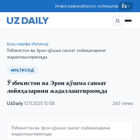
Инфографика
Махсус лойиҳалар
Ўз
Бош саҳифа
Иқтисод
›
›
Ўзбекистон ва Эрон қўшма саноат лойиҳаларини
жадаллаштирмоқда
ИҚТИСОД
Ўзбекистон ва Эрон қўшма саноат
лойиҳаларини жадаллаштирмоқда
UzDaily
·
12.11.2025
·
10:58
·
240 views
Ўзбекистон ва Эрон қўшма саноат лойиҳаларини
жадаллаштирмоқда