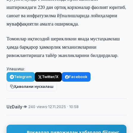
иштирокидаги 220 дан ортиқ корхоналар фаолият юритиб,
саноат ва инфратузилма йўналишларида лойиҳаларни
муваффақиятли амалга оширмоқда.
Томонлар иқтисодий шерикликни янада мустаҳкамлаш
ҳамда барқарор ҳамкорлик механизмларини
ривожлантиришга тайёр эканликларини билдирдилар.
Улашиш:
Telegram
Twitter/X
Facebook
Ҳаволани нусхалаш
UzDaily
·
👁 240 views
·
12.11.2025 · 10:58
Воқеалар ривожидан хабардор бўлинг