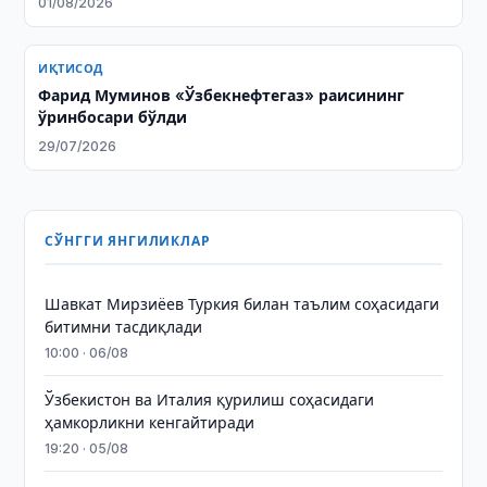
01/08/2026
ИҚТИСОД
Фарид Муминов «Ўзбекнефтегаз» раисининг
ўринбосари бўлди
29/07/2026
СЎНГГИ ЯНГИЛИКЛАР
Шавкат Мирзиёев Туркия билан таълим соҳасидаги
битимни тасдиқлади
10:00 · 06/08
Ўзбекистон ва Италия қурилиш соҳасидаги
ҳамкорликни кенгайтиради
19:20 · 05/08