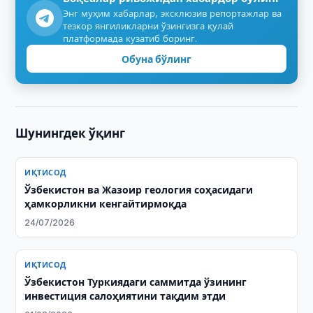
Энг муҳим хабарлар, эксклюзив репортажлар ва
тезкор янгиликларни ўзингизга қулай
платформада кузатиб боринг.
Обуна бўлинг
Шунингдек ўқинг
ИҚТИСОД
Ўзбекистон ва Жазоир геология соҳасидаги
ҳамкорликни кенгайтирмоқда
24/07/2026
ИҚТИСОД
Ўзбекистон Туркиядаги саммитда ўзининг
инвестиция салоҳиятини тақдим этди