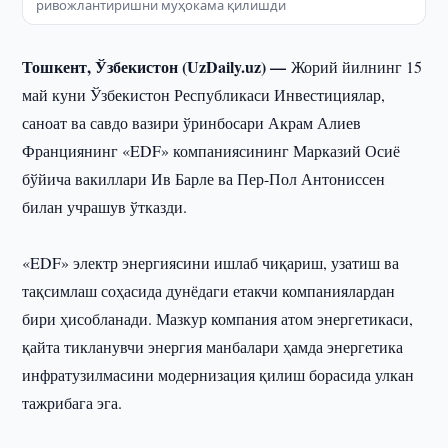
ривожлантиришни муҳокама қилишди
Тошкент, Ўзбекистон (UzDaily.uz) —
Жорий йилнинг 15
май куни Ўзбекистон Республикаси Инвестициялар,
саноат ва савдо вазири ўринбосари Акрам Алиев
Франциянинг «EDF» компаниясининг Марказий Осиё
бўйича вакиллари Ив Барле ва Пер-Пол Антониссен
билан учрашув ўтказди.
«EDF» электр энергиясини ишлаб чиқариш, узатиш ва
тақсимлаш соҳасида дунёдаги етакчи компаниялардан
бири ҳисобланади. Мазкур компания атом энергетикаси,
қайта тикланувчи энергия манбалари ҳамда энергетика
инфратузилмасини модернизация қилиш борасида улкан
тажрибага эга.