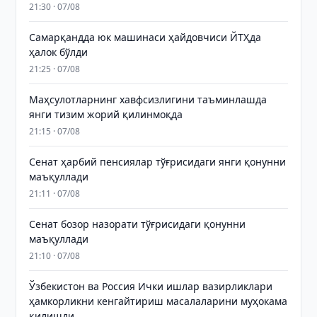
21:30 · 07/08
Самарқандда юк машинаси ҳайдовчиси ЙТҲда
ҳалок бўлди
21:25 · 07/08
Маҳсулотларнинг хавфсизлигини таъминлашда
янги тизим жорий қилинмоқда
21:15 · 07/08
Сенат ҳарбий пенсиялар тўғрисидаги янги қонунни
маъқуллади
21:11 · 07/08
Сенат бозор назорати тўғрисидаги қонунни
маъқуллади
21:10 · 07/08
Ўзбекистон ва Россия Ички ишлар вазирликлари
ҳамкорликни кенгайтириш масалаларини муҳокама
қилишди