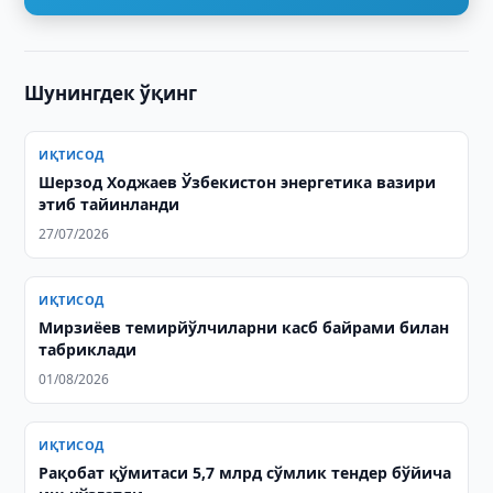
Шунингдек ўқинг
ИҚТИСОД
Шерзод Ходжаев Ўзбекистон энергетика вазири
этиб тайинланди
27/07/2026
ИҚТИСОД
Мирзиёев темирйўлчиларни касб байрами билан
табриклади
01/08/2026
ИҚТИСОД
Рақобат қўмитаси 5,7 млрд сўмлик тендер бўйича