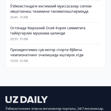
Ўзбекистондаги ижтимоий муассасалар соғлом
овқатланиш тизимини такомиллаштирмоқда
20:45 · 01/08
Остонада Марказий Осиё-Корея саммитига
тайёргарлик муҳокама қилинди
20:55 · 01/08
Президентимиз сув-мотор спорти бўйича
чемпионатнинг очилишида иштирок этди
19:59 · 01/08
Ўзбекистоннинг етакчи янгиликлар порталы. 24/7 янгиликлар.