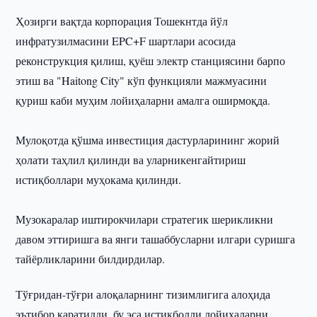
Ҳозирги вақтда корпорация Тошекнтда йўл
инфратузилмасини EPC+F шартлари асосида
реконструкция қилиш, қуёш электр станциясини барпо
этиш ва "Haitong City" кўп функцияли мажмуасини
қуриш каби муҳим лойиҳаларни амалга оширмоқда.
Мулоқотда қўшма инвестиция дастурларининг жорий
ҳолати таҳлил қилинди ва уларникенгайтириш
истиқболлари муҳокама қилинди.
Музокаралар иштирокчилари стратегик шерикликни
давом эттиришга ва янги ташаббусларни илгари суришга
тайёрликларини билдирдилар.
Тўғридан-тўғри алоқаларнинг тизимлигига алоҳида
эътибор қаратилди, бу эса истиқболли лойиҳаларни