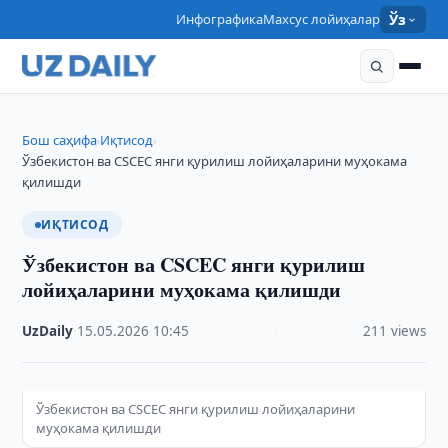
Инфографика
Махсус лойиҳалар
Ўз
Бош саҳифа
Иқтисод
›
›
Ўзбекистон ва CSCEC янги қурилиш лойиҳаларини муҳокама
қилишди
ИҚТИСОД
Ўзбекистон ва CSCEC янги қурилиш
лойиҳаларини муҳокама қилишди
UzDaily
·
15.05.2026
·
10:45
·
211 views
Ўзбекистон ва CSCEC янги қурилиш лойиҳаларини
муҳокама қилишди