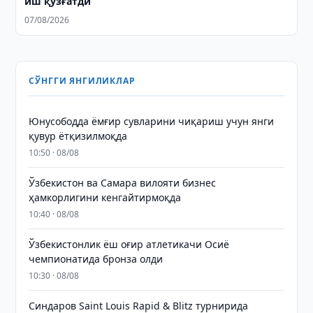
иш қўзғатди
07/08/2026
СЎНГГИ ЯНГИЛИКЛАР
Юнусободда ёмғир сувларини чиқариш учун янги
қувур ётқизилмоқда
10:50 · 08/08
Ўзбекистон ва Самара вилояти бизнес
ҳамкорлигини кенгайтирмоқда
10:40 · 08/08
Ўзбекистонлик ёш оғир атлетикачи Осиё
чемпионатида бронза олди
10:30 · 08/08
Синдаров Saint Louis Rapid & Blitz турнирида