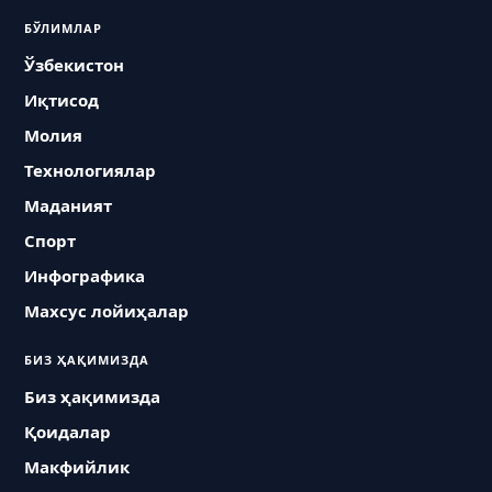
БЎЛИМЛАР
Ўзбекистон
Иқтисод
Молия
Технологиялар
Маданият
Спорт
Инфографика
Махсус лойиҳалар
БИЗ ҲАҚИМИЗДА
Биз ҳақимизда
Қоидалар
Макфийлик