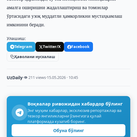
амалга оширишни жадаллаштириш ва томонлар
ўртасидаги узоқ муддатли ҳамкорликни мустаҳкамлаш
имконини беради.
Улашиш:
Telegram
Twitter/X
Facebook
Ҳаволани нусхалаш
UzDaily
·
👁 211 views
·
15.05.2026 · 10:45
Воқеалар ривожидан хабардор бўлинг
Энг муҳим хабарлар, эксклюзив репортажлар ва
тезкор янгиликларни ўзингизга қулай
платформада кузатиб боринг.
Обуна бўлинг