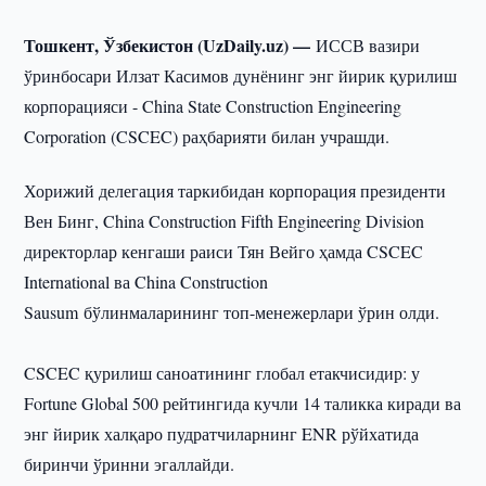
Тошкент, Ўзбекистон (UzDaily.uz) —
ИССВ вазири
ўринбосари Илзат Касимов дунёнинг энг йирик қурилиш
корпорацияси - China State Construction Engineering
Corporation (CSCEC) раҳбарияти билан учрашди.
Хорижий делегация таркибидан корпорация президенти
Вен Бинг, China Construction Fifth Engineering Division
директорлар кенгаши раиси Тян Вейго ҳамда CSCEC
International ва China Construction
Sausum бўлинмаларининг топ-менежерлари ўрин олди.
CSCEC қурилиш саноатининг глобал етакчисидир: у
Fortune Global 500 рейтингида кучли 14 таликка киради ва
энг йирик халқаро пудратчиларнинг ENR рўйхатида
биринчи ўринни эгаллайди.