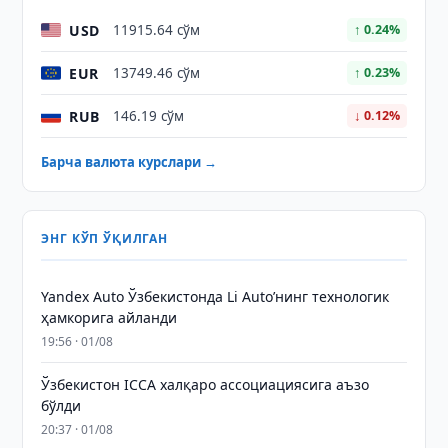
USD
11915.64 сўм
↑ 0.24%
EUR
13749.46 сўм
↑ 0.23%
RUB
146.19 сўм
↓ 0.12%
Барча валюта курслари →
ЭНГ КЎП ЎҚИЛГАН
Yandex Auto Ўзбекистонда Li Auto’нинг технологик
ҳамкорига айланди
19:56 · 01/08
Ўзбекистон ICCA халқаро ассоциациясига аъзо
бўлди
20:37 · 01/08