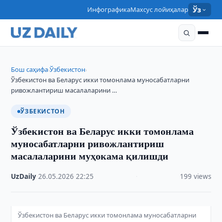
Инфографика
Махсус лойиҳалар
Ўз
Бош саҳифа
Ўзбекистон
›
›
Ўзбекистон ва Беларус икки томонлама муносабатларни
ривожлантириш масалаларини …
ЎЗБЕКИСТОН
Ўзбекистон ва Беларус икки томонлама
муносабатларни ривожлантириш
масалаларини муҳокама қилишди
UzDaily
·
26.05.2026
·
22:25
·
199 views
Ўзбекистон ва Беларус икки томонлама муносабатларни