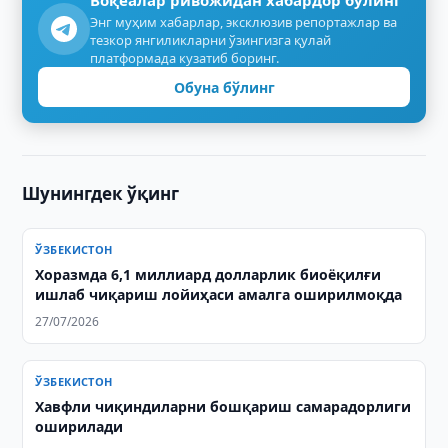
Воқеалар ривожидан хабардор бўлинг
Энг муҳим хабарлар, эксклюзив репортажлар ва
тезкор янгиликларни ўзингизга қулай
платформада кузатиб боринг.
Обуна бўлинг
Шунингдек ўқинг
ЎЗБЕКИСТОН
Хоразмда 6,1 миллиард долларлик биоёқилғи
ишлаб чиқариш лойиҳаси амалга оширилмоқда
27/07/2026
ЎЗБЕКИСТОН
Хавфли чиқиндиларни бошқариш самарадорлиги
оширилади