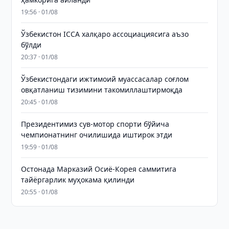
19:56 · 01/08
Ўзбекистон ICCA халқаро ассоциациясига аъзо
бўлди
20:37 · 01/08
Ўзбекистондаги ижтимоий муассасалар соғлом
овқатланиш тизимини такомиллаштирмоқда
20:45 · 01/08
Президентимиз сув-мотор спорти бўйича
чемпионатнинг очилишида иштирок этди
19:59 · 01/08
Остонада Марказий Осиё-Корея саммитига
тайёргарлик муҳокама қилинди
20:55 · 01/08