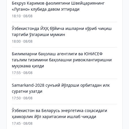
Беҳруз Каримов фаолиятини Швейцариянинг
«Лугано» клубида давом эттиради
18:10 · 08/08
Ўзбекистонда ЙҲҚ бўйича ишларни кўриб чиқиш
тартиби ўзгариши мумкин
18:00 · 08/08
Билимларни баҳолаш агентлиги ва ЮНИСЕФ
таълим тизимини баҳолашни ривожлантиришни
муҳокама қилди
17:55 · 08/08
Samarkand-2028 сунъий йўлдоши орбитадан илк
суратни узатди
17:50 · 08/08
Ўзбекистон ва Беларусь энергетика соҳасидаги
ҳамкорлик йўл харитасини ишлаб чиқади
17:45 · 08/08