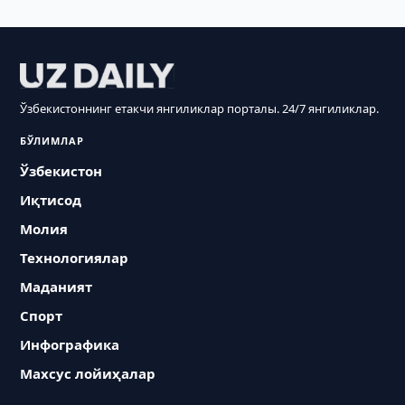
Ўзбекистоннинг етакчи янгиликлар порталы. 24/7 янгиликлар.
БЎЛИМЛАР
Ўзбекистон
Иқтисод
Молия
Технологиялар
Маданият
Спорт
Инфографика
Махсус лойиҳалар