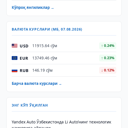
Кўпроқ янгиликлар →
ВАЛЮТА КУРСЛАРИ (МБ, 07.08.2026)
USD
11915.64 сўм
↑ 0.24%
EUR
13749.46 сўм
↑ 0.23%
RUB
146.19 сўм
↓ 0.12%
Барча валюта курслари →
ЭНГ КЎП ЎҚИЛГАН
Yandex Auto Ўзбекистонда Li Auto’нинг технологик
ҳамкорига айланди