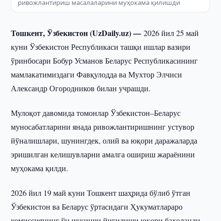
ривожлантириш масалаларини муҳокама қилишди
Тошкент, Ўзбекистон (UzDaily.uz) —
2026 йил 25 май
куни Ўзбекистон Республикаси ташқи ишлар вазири
ўринбосари Бобур Усманов Беларус Республикасининг
мамлакатимиздаги Фавқулодда ва Мухтор Элчиси
Александр Огородников билан учрашди.
Мулоқот давомида томонлар Ўзбекистон–Беларус
муносабатларини янада ривожлантиришнинг устувор
йўналишлари, шунингдек, олий ва юқори даражаларда
эришилган келишувларни амалга ошириш жараёнини
муҳокама қилди.
2026 йил 19 май куни Тошкент шаҳрида бўлиб ўтган
Ўзбекистон ва Беларус ўртасидаги Ҳукуматлараро
комиссиянинг ўн иккинчи йиғилиши юқори баҳоланди.