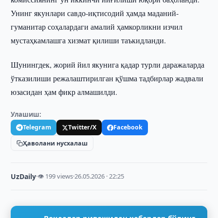
Унинг якунлари савдо-иқтисодий ҳамда маданий-
гуманитар соҳалардаги амалий ҳамкорликни изчил
мустаҳкамлашга хизмат қилиши таъкидланди.
Шунингдек, жорий йил якунига қадар турли даражаларда
ўтказилиши режалаштирилган қўшма тадбирлар жадвали
юзасидан ҳам фикр алмашилди.
Улашиш:
Telegram
Twitter/X
Facebook
Ҳаволани нусхалаш
UzDaily
·
👁 199 views
·
26.05.2026 · 22:25