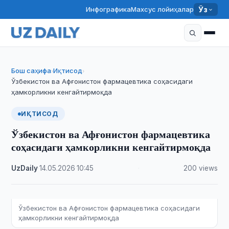
Инфографика
Махсус лойиҳалар
Ўз
Бош саҳифа
Иқтисод
›
›
Ўзбекистон ва Афғонистон фармацевтика соҳасидаги
ҳамкорликни кенгайтирмоқда
ИҚТИСОД
Ўзбекистон ва Афғонистон фармацевтика
соҳасидаги ҳамкорликни кенгайтирмоқда
UzDaily
·
14.05.2026
·
10:45
·
200 views
Ўзбекистон ва Афғонистон фармацевтика соҳасидаги
ҳамкорликни кенгайтирмоқда