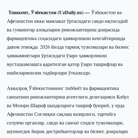
Тошкент, Ўзбекистон (UzDaily.uz) —
Ўзбекистон ва
Афғонистон икки мамлакат ўртасидаги савдо-иқтисодий
ва гуманитар алоқаларни ривожлантириш доирасида
фармацевтика соҳасидаги ҳамкорликни кенгайтиришда
давом этмоқда. 2026 йилда тармоқ тузилмалари ва бизнес
ҳамжамиятлари ўртасидаги ўзаро ҳамкорликни
мустаҳкамлашга қаратилган қатор ўзаро ташрифлар ва
ишбилармонлик тадбирлари ўтказилди.
Аввалроқ Ўзбекистоннинг тиббиёт ва фармацевтика
саноатини ривожлантириш агентлиги делегацияси Кобул
ва Мозори-Шариф шаҳарларига ташриф буюриб, у ерда
Афғонистон Соғлиқни сақлаш вазирлиги, тартибга
солувчи органлар, савдо ва саноат соҳаси тузилмалари,
шунингдек йирик дистрибьюторлар ва бизнес доиралари