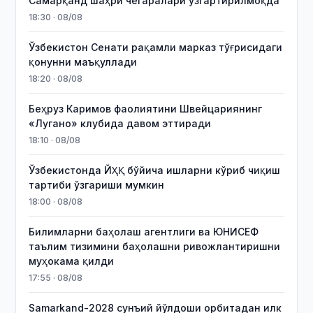
Самарқанд шаҳри чегаралари ўзгартирилмоқда
18:30 · 08/08
Ўзбекистон Сенати рақамли марказ тўғрисидаги
қонунни маъқуллади
18:20 · 08/08
Беҳруз Каримов фаолиятини Швейцариянинг
«Лугано» клубида давом эттиради
18:10 · 08/08
Ўзбекистонда ЙҲҚ бўйича ишларни кўриб чиқиш
тартиби ўзгариши мумкин
18:00 · 08/08
Билимларни баҳолаш агентлиги ва ЮНИСЕФ
таълим тизимини баҳолашни ривожлантиришни
муҳокама қилди
17:55 · 08/08
Samarkand-2028 сунъий йўлдоши орбитадан илк