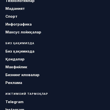
Технологиялар
Маданият
Спорт
Инфографика
Махсус лойиҳалар
БИЗ ҲАҚИМИЗДА
Биз ҳақимизда
Қоидалар
Макфийлик
Бизнинг иловалар
Реклама
ИЖТИМОИЙ ТАРМОҚЛАР
Telegram
Instagram