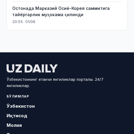
Остонада Марказий Осиё-Корея саммитига
тайёргарлик муҳокама қилинди
20:55 · 01/08
Ўзбекистоннинг етакчи янгиликлар порталы. 24/7
янгиликлар.
БЎЛИМЛАР
Ўзбекистон
Иқтисод
Молия