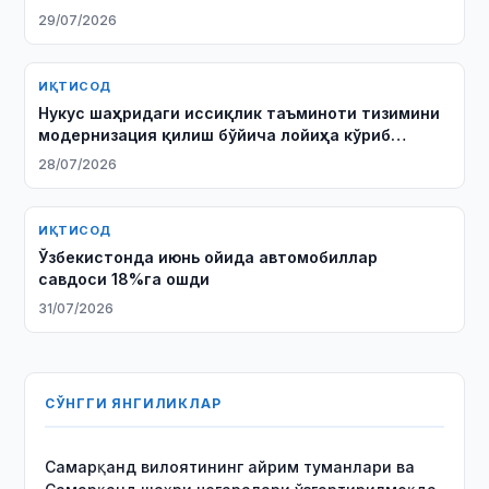
29/07/2026
ИҚТИСОД
Нукус шаҳридаги иссиқлик таъминоти тизимини
модернизация қилиш бўйича лойиҳа кўриб
чиқилди
28/07/2026
ИҚТИСОД
Ўзбекистонда июнь ойида автомобиллар
савдоси 18%га ошди
31/07/2026
СЎНГГИ ЯНГИЛИКЛАР
Самарқанд вилоятининг айрим туманлари ва