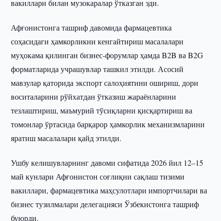
вакиллари билан музокаралар ўтказган эди.
Афғонистонга ташриф давомида фармацевтика
соҳасидаги ҳамкорликни кенгайтириш масалалари
муҳокама қилинган бизнес-форумлар ҳамда B2B ва B2G
форматларида учрашувлар ташкил этилди. Асосий
мавзулар қаторида экспорт салоҳиятини ошириш, дори
воситаларини рўйхатдан ўтказиш жараёнларини
тезлаштириш, маъмурий тўсиқларни қисқартириш ва
томонлар ўртасида барқарор ҳамкорлик механизмларини
яратиш масалалари қайд этилди.
Ушбу келишувларнинг давоми сифатида 2026 йил 12–15
май кунлари Афғонистон соғлиқни сақлаш тизими
вакиллари, фармацевтика маҳсулотлари импортчилари ва
бизнес тузилмалари делегацияси Ўзбекистонга ташриф
буюрди.