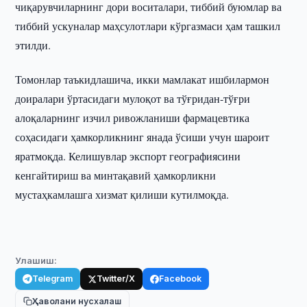
чиқарувчиларнинг дори воситалари, тиббий буюмлар ва
тиббий ускуналар маҳсулотлари кўргазмаси ҳам ташкил
этилди.
Томонлар таъкидлашича, икки мамлакат ишбилармон
доиралари ўртасидаги мулоқот ва тўғридан-тўғри
алоқаларнинг изчил ривожланиши фармацевтика
соҳасидаги ҳамкорликнинг янада ўсиши учун шароит
яратмоқда. Келишувлар экспорт географиясини
кенгайтириш ва минтақавий ҳамкорликни
мустаҳкамлашга хизмат қилиши кутилмоқда.
Улашиш:
Telegram
Twitter/X
Facebook
Ҳаволани нусхалаш