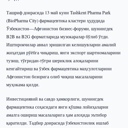
Ташриф доирасида 13 май куни Tashkent Pharma Park
(BioPharma City) фармацевтика кластери ҳудудида
Ўзбекистон—Афғонистон бизнес-форуми, шунингдек
B2B ва B2G форматларида музокаралар бўлиб ўтди.
Иштирокчилар аввал эришилган келишувларни амалий
жиҳатдан рўёбга чиқариш, янги экспорт шартномаларини
тузиш, тўғридан-тўғри шериклик алоқаларини
кенгайтириш ва ўзбек фармацевтика маҳсулотларини
Афғонистон бозорига олиб чиқиш масалаларини
муҳокама қилди.
Инвестициявий ва савдо ҳамкорлиги, шунингдек
фармацевтика соҳасидаги янги қўшма лойиҳаларни
амалга ошириш масалаларига ҳам алоҳида эътибор
қаратилди. Тадбир доирасида ўзбекистонлик ишлаб