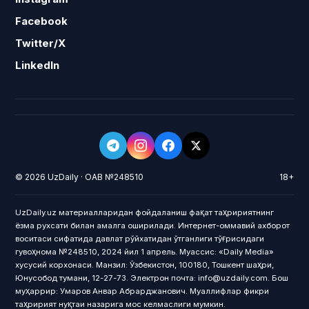
Facebook
Twitter/X
LinkedIn
© 2026 UzDaily · ОАВ №248510
18+
UzDaily.uz материалларидан фойдаланиш фақат таҳририятнинг
ёзма рухсати билан амалга оширилади. Интернет-оммавий ахборот
воситаси сифатида давлат рўйхатидан ўтганлиги тўғрисидаги
гувоҳнома №248510, 2024 йил 1 апрель. Муассис: «Daily Media»
хусусий корхонаси. Манзил: Ўзбекистон, 100180, Тошкент шаҳри,
Юнусобод тумани, 12-27-73. Электрон почта: info@uzdaily.com. Бош
муҳаррир: Умаров Анвар Абрарджанович. Муаллифлар фикри
таҳририят нуқтаи назарига мос келмаслиги мумкин.