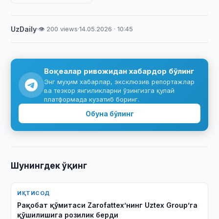
UzDaily
·
👁 200 views
·
14.05.2026 · 10:45
Воқеалар ривожидан хабардор бўлинг
Энг муҳим хабарлар, эксклюзив репортажлар
ва тезкор янгиликларни ўзингизга қулай
платформада кузатиб боринг.
Обуна бўлинг
Шунингдек ўқинг
ИҚТИСОД
Рақобат қўмитаси Zarofattex’нинг Uztex Group’га
қўшилишига розилик берди