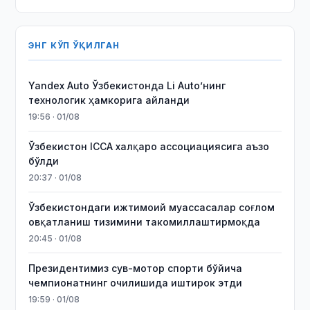
ЭНГ КЎП ЎҚИЛГАН
Yandex Auto Ўзбекистонда Li Auto’нинг
технологик ҳамкорига айланди
19:56 · 01/08
Ўзбекистон ICCA халқаро ассоциациясига аъзо
бўлди
20:37 · 01/08
Ўзбекистондаги ижтимоий муассасалар соғлом
овқатланиш тизимини такомиллаштирмоқда
20:45 · 01/08
Президентимиз сув-мотор спорти бўйича
чемпионатнинг очилишида иштирок этди
19:59 · 01/08