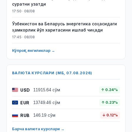
суратни узатди
17:50 · 08/08
Ўзбекистон ва Беларусь энергетика соҳасидаги
ҳамкорлик йўл харитасини ишлаб чиқади
17:45 · 08/08
Кўпроқ янгиликлар →
ВАЛЮТА КУРСЛАРИ (МБ, 07.08.2026)
USD
11915.64 сўм
↑ 0.24%
EUR
13749.46 сўм
↑ 0.23%
RUB
146.19 сўм
↓ 0.12%
Барча валюта курслари →