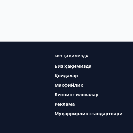
БИЗ ҲАҚИМИЗДА
Биз ҳақимизда
Қоидалар
Макфийлик
Бизнинг иловалар
Реклама
Муҳаррирлик стандартлари