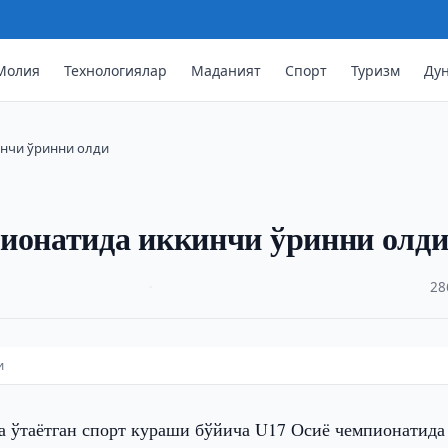
Молия
Технологиялар
Маданият
Спорт
Туризм
Ду
инчи ўринни олди
пионатида иккинчи ўринни олд
·
28
и
а ўтаётган спорт кураши бўйича U17 Осиё чемпионатида