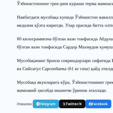
Ўзбекистоннинг грек-рим кураши терма жамоас
Навбатдаги мусобақа кунида Ўзбекистон вакил
медални қўлга киритди. Улар орасида битта олти
80 килограммгача бўлган вазн тоифасида Абдул
бўлган вазн тоифасида Сардор Махмудов кумуш
Мусобақанинг бронза совриндорлари сифатида Ко
ва Сийсагул Сарсенбаева (61 кг гача) қайд этилд
Мусобақа якунларига кўра, Ўзбекистоннинг гре
жамоавий ҳисобда иккинчи ўринни эгаллади.
Улашиш:
Telegram
Twitter/X
Facebook