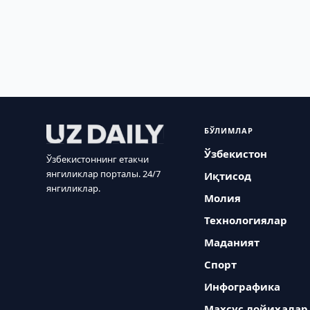
БЎЛИМЛАР
Ўзбекистон
Ўзбекистоннинг етакчи
янгиликлар порталы. 24/7
Иқтисод
янгиликлар.
Молия
Технологиялар
Маданият
Спорт
Инфографика
Махсус лойиҳалар