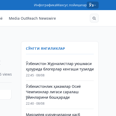
Инфографика
Махсус лойиҳалар
Ўз
нё
Media OutReach Newswire
СЎНГГИ ЯНГИЛИКЛАР
и
Ўзбекистон Журналистлар уюшмаси
ҳузурида блогерлар кенгаши тузилди
6 views
22:45 · 08/08
Ўзбекистонлик ҳакамлар Осиё
Чемпионлар лигаси саралаш
ўйинларини бошқаради
22:40 · 08/08
Мирзиёев қурувчиларни касб