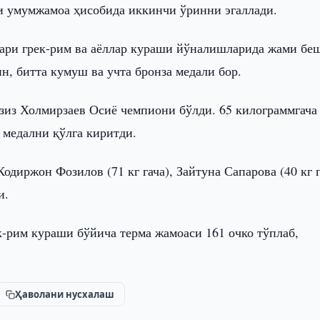
и умумжамоа ҳисобида иккинчи ўринни эгаллади.
лари грек-рим ва аёллар кураши йўналишларида жами бе
н, битта кумуш ва учта бронза медали бор.
азиз Холмирзаев Осиё чемпиони бўлди. 65 килограммгача
 медални қўлга киритди.
диржон Фозилов (71 кг гача), Зайтуна Сапарова (40 кг г
и.
к-рим кураши бўйича терма жамоаси 161 очко тўплаб,
Ҳаволани нусхалаш