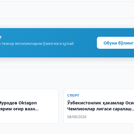
г
Обуна бўлинг
 тезкор янгиликларни ўзингизга қулай
СПОРТ
уродов Oktagon
Ўзбекистонлик ҳакамлар Оси
 ярим оғир вазн
Чемпионлар лигаси саралаш
и бўлди
ўйинларини бошқаради
08/08/2026