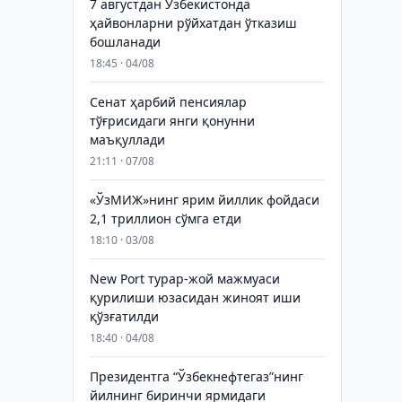
7 августдан Ўзбекистонда
ҳайвонларни рўйхатдан ўтказиш
бошланади
18:45 · 04/08
Сенат ҳарбий пенсиялар
тўғрисидаги янги қонунни
маъқуллади
21:11 · 07/08
«ЎзМИЖ»нинг ярим йиллик фойдаси
2,1 триллион сўмга етди
18:10 · 03/08
New Port турар-жой мажмуаси
қурилиши юзасидан жиноят иши
қўзғатилди
18:40 · 04/08
Президентга “Ўзбекнефтегаз”нинг
йилнинг биринчи ярмидаги