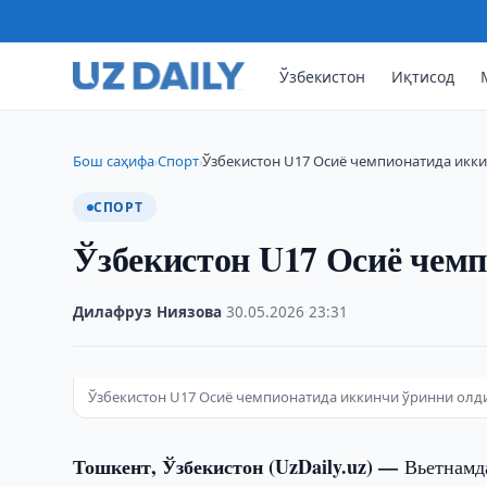
Ўзбекистон
Иқтисод
Бош саҳифа
Спорт
Ўзбекистон U17 Осиё чемпионатида икк
›
›
СПОРТ
Ўзбекистон U17 Осиё чем
Дилафруз Ниязова
·
30.05.2026
·
23:31
Ўзбекистон U17 Осиё чемпионатида иккинчи ўринни олд
Тошкент, Ўзбекистон (UzDaily.uz) —
Вьетнамд