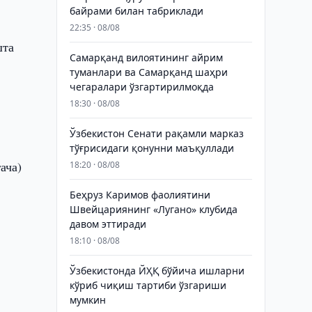
байрами билан табриклади
22:35 · 08/08
шта
Самарқанд вилоятининг айрим
туманлари ва Самарқанд шаҳри
чегаралари ўзгартирилмоқда
18:30 · 08/08
Ўзбекистон Сенати рақамли марказ
тўғрисидаги қонунни маъқуллади
ача)
18:20 · 08/08
Беҳруз Каримов фаолиятини
Швейцариянинг «Лугано» клубида
давом эттиради
18:10 · 08/08
Ўзбекистонда ЙҲҚ бўйича ишларни
кўриб чиқиш тартиби ўзгариши
мумкин