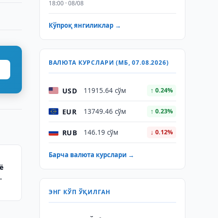
18:00 · 08/08
Кўпроқ янгиликлар →
ВАЛЮТА КУРСЛАРИ (МБ, 07.08.2026)
USD
11915.64 сўм
↑ 0.24%
EUR
13749.46 сўм
↑ 0.23%
RUB
146.19 сўм
↓ 0.12%
Барча валюта курслари →
ё
ЭНГ КЎП ЎҚИЛГАН