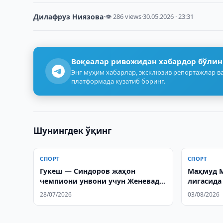
Дилафруз Ниязова
·
👁 286 views
·
30.05.2026 · 23:31
Воқеалар ривожидан хабардор бўлин
Энг муҳим хабарлар, эксклюзив репортажлар ва
платформада кузатиб боринг.
Шунингдек ўқинг
СПОРТ
СПОРТ
Гукеш — Синдоров жаҳон
Маҳмуд М
чемпиони унвони учун Женевада
лигасида
ўйнайди
чемпион
28/07/2026
03/08/2026