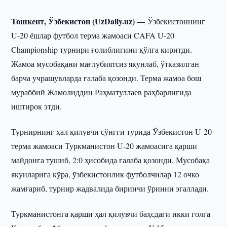
Тошкент, Ўзбекистон (UzDaily.uz) —
Ўзбекистоннинг
U-20 ёшлар футбол терма жамоаси CAFA U-20
Championship турнири ғолиблигини қўлга киритди.
Жамоа мусобақани мағлубиятсиз якунлаб, ўтказилган
барча учрашувларда ғалаба қозонди. Терма жамоа бош
мураббий Жамолиддин Раҳматуллаев раҳбарлигида
иштирок этди.
Турнирнинг ҳал қилувчи сўнгги турида Ўзбекистон U-20
терма жамоаси Туркманистон U-20 жамоасига қарши
майдонга тушиб, 2:0 ҳисобида ғалаба қозонди. Мусобақа
якунларига кўра, ўзбекистонлик футболчилар 12 очко
жамғариб, турнир жадвалида биринчи ўринни эгаллади.
Туркманистонга қарши ҳал қилувчи баҳсдаги икки голга