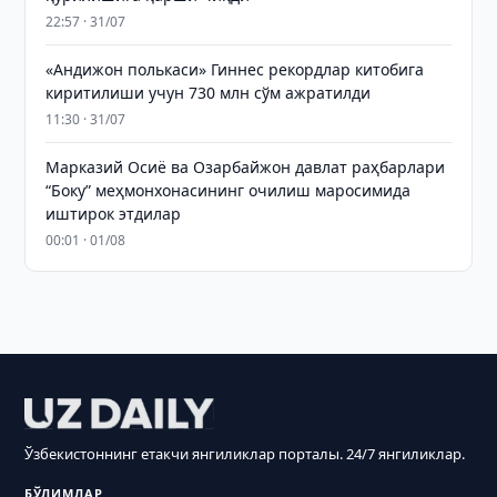
22:57 · 31/07
«Андижон полькаси» Гиннес рекордлар китобига
киритилиши учун 730 млн сўм ажратилди
11:30 · 31/07
Марказий Осиё ва Озарбайжон давлат раҳбарлари
“Боку” меҳмонхонасининг очилиш маросимида
иштирок этдилар
00:01 · 01/08
Ўзбекистоннинг етакчи янгиликлар порталы. 24/7 янгиликлар.
БЎЛИМЛАР