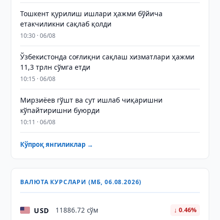
Тошкент қурилиш ишлари ҳажми бўйича
етакчиликни сақлаб қолди
10:30 · 06/08
Ўзбекистонда соғлиқни сақлаш хизматлари ҳажми
11,3 трлн сўмга етди
10:15 · 06/08
Мирзиёев гўшт ва сут ишлаб чиқаришни
кўпайтиришни буюрди
10:11 · 06/08
Кўпроқ янгиликлар →
ВАЛЮТА КУРСЛАРИ (МБ, 06.08.2026)
USD
11886.72 сўм
↓ 0.46%