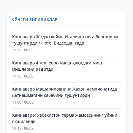
СЎНГГИ ЯНГИЛИКЛАР
Каннаваро ЖЧдан кейин Италияга нега борганини
тушунтирди / Фото: Видеодан кадр.
11:30 · 06/08
Каннаваро 4 млн евро маош ҳақидаги миш-
мишларни рад этди
11:15 · 06/08
Каннаваро Машариповнинг Жаҳон чемпионатида
қатнашмагани сабабини тушунтирди
11:00 · 06/08
Каннаваро: Ўзбекистон терма жамоасининг ўйини
яхшиланди
10:45 · 06/08