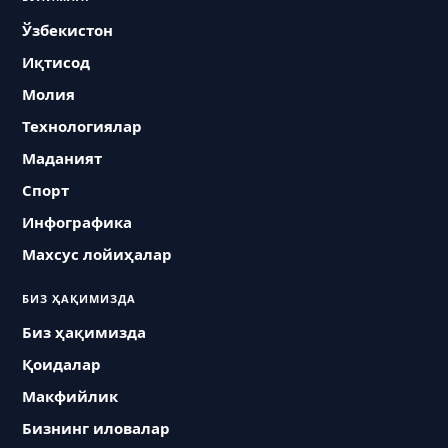
Ўзбекистон
Иқтисод
Молия
Технологиялар
Маданият
Спорт
Инфографика
Махсус лойиҳалар
БИЗ ҲАҚИМИЗДА
Биз ҳақимизда
Қоидалар
Макфийлик
Бизнинг иловалар