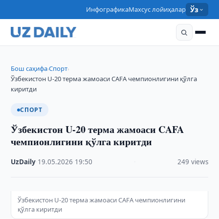
Инфографика
Махсус лойиҳалар
Ўз
Бош саҳифа
Спорт
›
›
Ўзбекистон U-20 терма жамоаси CAFA чемпионлигини қўлга
киритди
СПОРТ
Ўзбекистон U-20 терма жамоаси CAFA
чемпионлигини қўлга киритди
UzDaily
·
19.05.2026
·
19:50
·
249 views
Ўзбекистон U-20 терма жамоаси CAFA чемпионлигини
қўлга киритди