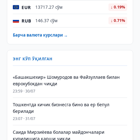
EUR
13717.27 сўм
↓ 0.19%
RUB
146.37 сўм
↓ 0.71%
Барча валюта курслари →
ЭНГ КЎП ЎҚИЛГАН
«Башакшехир» Шомуродов ва Файзуллаев билан
еврокубокдан чиқди
23:59 · 30/07
Тошкентда кичик бизнесга бино ва ер бепул
берилади
23:07 · 31/07
Саида Мирзиёева болалар майдончалари
қурилишига қарши чиқди