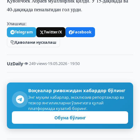
Қувончбек Абраев муаллифлик қилди. У 15-дақиқада ва
40-дақиқада пенальтидан гол урди.
Улашиш:
Telegram
Twitter/X
Facebook
Ҳаволани нусхалаш
UzDaily
·
👁 249 views
·
19.05.2026 · 19:50
Воқеалар ривожидан хабардор бўлинг
Энг муҳим хабарлар, эксклюзив репортажлар ва
тезкор янгиликларни ўзингизга қулай
платформада кузатиб боринг.
Обуна бўлинг