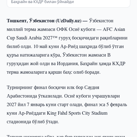
Баҳрайн ва КХДР билан ўйнайди
Тошкент, Ўзбекистон (UzDaily.uz) —
Ўзбекистон
миллий терма жамоаси ОФК Осиё кубоги — AFC Asian
Cup Saudi Arabia 2027™ гуруҳ босқичидаги рақибларини
билиб олди. 10 май куни Ар-Риёд шаҳрида бўлиб ўтган
қуръа натижаларига кўра, Ўзбекистон жамоаси В
гуруҳидан жой олди ва Иордания, Баҳрайн ҳамда КХДР
терма жамоаларига қарши баҳс олиб боради.
Турнирнинг финал босқичи илк бор Саудия
Арабистонида ўтказилади. Осиё кубоги учрашувлари
2027 йил 7 январь куни старт олади, финал эса 5 февраль
куни Ар-Риёддаги King Fahd Sports City Stadium
стадионида бўлиб ўтади.
Турнир низомига кўра, ҳар бир гуруҳдан энг яхши икки