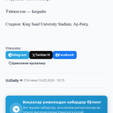
Ўзбекистон — Баҳрайн
Стадион: King Saud University Stadium, Ар-Риёд.
Улашиш:
Telegram
Twitter/X
Facebook
Ҳаволани нусхалаш
UzDaily
·
👁 274 views
·
10.05.2026 · 10:15
Воқеалар ривожидан хабардор бўлинг
Энг муҳим хабарлар, эксклюзив репортажлар ва
тезкор янгиликларни ўзингизга қулай