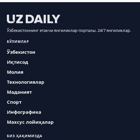
Ўзбекистоннинг етакчи янгиликлар порталы. 24/7 янгиликлар.
БЎЛИМЛАР
Ўзбекистон
Иқтисод
Молия
Технологиялар
Маданият
Спорт
Инфографика
Махсус лойиҳалар
БИЗ ҲАҚИМИЗДА