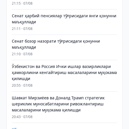
21:15 · 07/08
Сенат ҳарбий пенсиялар тўғрисидаги янги қонунни
маъқуллади
21:11 · 07/08
Сенат бозор назорати тўғрисидаги қонунни
маъқуллади
21:10 · 07/08
Ўзбекистон ва Россия Ички ишлар вазирликлари
ҳамкорликни кенгайтириш масалаларини муҳокама
қилишди
20:55 · 07/08
Шавкат Мирзиёев ва Доналд Трамп стратегик
шериклик муносабатларини ривожлантириш
масалаларини муҳокама қилишди
20:43 · 07/08