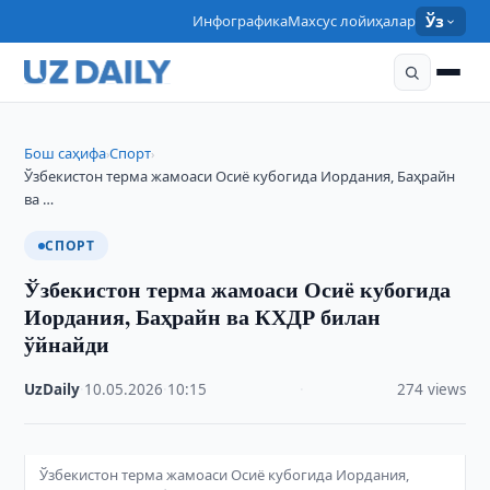
Инфографика
Махсус лойиҳалар
Ўз
Бош саҳифа
Спорт
›
›
Ўзбекистон терма жамоаси Осиё кубогида Иордания, Баҳрайн
ва …
СПОРТ
Ўзбекистон терма жамоаси Осиё кубогида
Иордания, Баҳрайн ва КХДР билан
ўйнайди
UzDaily
·
10.05.2026
·
10:15
·
274 views
Ўзбекистон терма жамоаси Осиё кубогида Иордания,