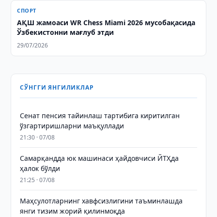
СПОРТ
АҚШ жамоаси WR Chess Miami 2026 мусобақасида
Ўзбекистонни мағлуб этди
29/07/2026
СЎНГГИ ЯНГИЛИКЛАР
Сенат пенсия тайинлаш тартибига киритилган
ўзгартиришларни маъқуллади
21:30 · 07/08
Самарқандда юк машинаси ҳайдовчиси ЙТҲда
ҳалок бўлди
21:25 · 07/08
Маҳсулотларнинг хавфсизлигини таъминлашда
янги тизим жорий қилинмоқда