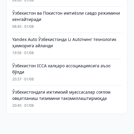
09:00 · 01/08
Ўзбекистон ва Покистон имтиёзли савдо режимини
кенгайтиради
08:45 · 01/08
Yandex Auto Ўзбекистонда Li Auto’нинг технологик
ҳамкорига айланди
19:56 · 01/08
Ўзбекистон ICCA халқаро ассоциациясига аъзо
бўлди
20:37 · 01/08
Ўзбекистондаги ижтимоий муассасалар соғлом
овқатланиш тизимини такомиллаштирмоқда
20:45 · 01/08