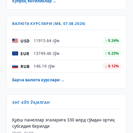
Кўпроқ янгиликлар →
ВАЛЮТА КУРСЛАРИ (МБ, 07.08.2026)
USD
11915.64 сўм
↑ 0.24%
EUR
13749.46 сўм
↑ 0.23%
RUB
146.19 сўм
↓ 0.12%
Барча валюта курслари →
ЭНГ КЎП ЎҚИЛГАН
Қуёш панеллар эгаларига 330 млрд сўмдан ортиқ
субсидия берилди