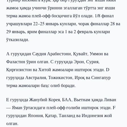
жамоа ҳамда учинчи ўринни эгаллаган тўртта энг яхши
терма жамоа плей-офф босқичига йўл олади. 1/8 финал
учрашувлари 22–25 январь кунлари, чорак финаллар 28 ва
29 январь, ярим финаллар эса 1 ва 2 февраль кунлари
ўтказилади.
А гуруҳидан Саудия Арабистони, Қувайт, Уммон ва
Фаластин ўрин олган. С гуруҳида Эрон, Сурия,
Қирғизистон ва Хитой жамоалари иштирок этади. D
гуруҳида Австралия, Тожикистон, Ироқ ва Сингапур
терма жамоалари баҳс олиб боради.
E гуруҳида Жанубий Корея, БАА, Вьетнам ҳамда Ливан
— Яман ўртасидаги плей-офф ғолиби иштирок этади. F
гуруҳидан Япония, Қатар, Таиланд ва Индонезия жой
олган.