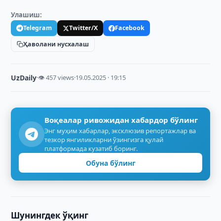
Улашиш:
Telegram
Twitter/X
Facebook
Ҳаволани нусхалаш
UzDaily
·
👁 457 views
·
19.05.2025 · 19:15
Воқеалар ривожидан хабардор бўлинг
Энг муҳим хабарлар, эксклюзив репортажлар ва
тезкор янгиликларни ўзингизга қулай
платформада кузатиб боринг.
Обуна бўлинг
Шунингдек ўқинг