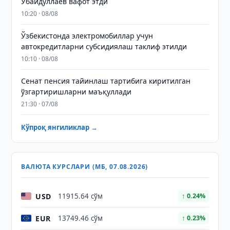
Убайдуллаев вафот этди
10:20 · 08/08
Ўзбекистонда электромобиллар учун
автокредитларни субсидиялаш таклиф этилди
10:10 · 08/08
Сенат пенсия тайинлаш тартибига киритилган
ўзгартиришларни маъқуллади
21:30 · 07/08
Кўпроқ янгиликлар →
ВАЛЮТА КУРСЛАРИ (МБ, 07.08.2026)
USD
11915.64 сўм
↑ 0.24%
EUR
13749.46 сўм
↑ 0.23%