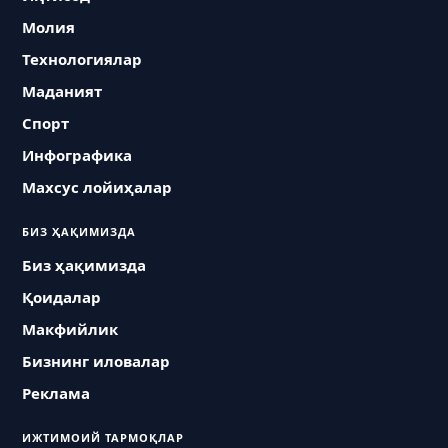
Молия
Технологиялар
Маданият
Спорт
Инфографика
Махсус лойиҳалар
БИЗ ҲАҚИМИЗДА
Биз ҳақимизда
Қоидалар
Макфийлик
Бизнинг иловалар
Реклама
ИЖТИМОИЙ ТАРМОҚЛАР