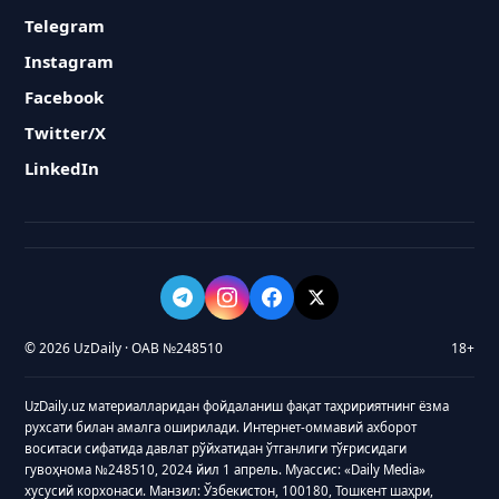
Telegram
Instagram
Facebook
Twitter/X
LinkedIn
© 2026 UzDaily · ОАВ №248510
18+
UzDaily.uz материалларидан фойдаланиш фақат таҳририятнинг ёзма
рухсати билан амалга оширилади. Интернет-оммавий ахборот
воситаси сифатида давлат рўйхатидан ўтганлиги тўғрисидаги
гувоҳнома №248510, 2024 йил 1 апрель. Муассис: «Daily Media»
хусусий корхонаси. Манзил: Ўзбекистон, 100180, Тошкент шаҳри,