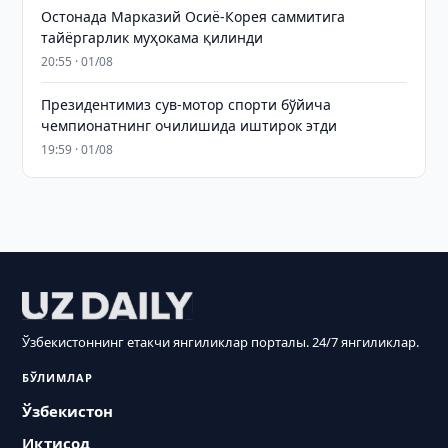
Остонада Марказий Осиё-Корея саммитига
тайёргарлик муҳокама қилинди
20:55 · 01/08
Президентимиз сув-мотор спорти бўйича
чемпионатнинг очилишида иштирок этди
19:59 · 01/08
Ўзбекистоннинг етакчи янгиликлар порталы. 24/7 янгиликлар.
БЎЛИМЛАР
Ўзбекистон
Иқтисод