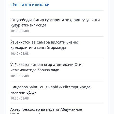
СЎНГГИ ЯНГИЛИКЛАР
Юнусободда ёмғир сувларини чиқариш учун янги
қувур ётқизилмоқда
10:50 · 08/08
Ўзбекистон ва Самара вилояти бизнес
ҳамкорлигини кенгайтирмоқда
10:40 · 08/08
Ўзбекистонлик ёш оғир атлетикачи Осиё
чемпионатида бронза олди
10:30 · 08/08
Синдаров Saint Louis Rapid & Blitz турнирида
иккинчи бўлди
10:25 · 08/08
Актёр, режиссёр ва педагог Абдуманнон