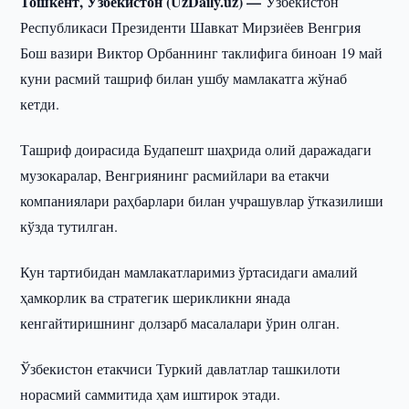
Тошкент, Ўзбекистон (UzDaily.uz) —
Ўзбекистон
Республикаси Президенти Шавкат Мирзиёев Венгрия
Бош вазири Виктор Орбаннинг таклифига биноан 19 май
куни расмий ташриф билан ушбу мамлакатга жўнаб
кетди.
Ташриф доирасида Будапешт шаҳрида олий даражадаги
музокаралар, Венгриянинг расмийлари ва етакчи
компаниялари раҳбарлари билан учрашувлар ўтказилиши
кўзда тутилган.
Кун тартибидан мамлакатларимиз ўртасидаги амалий
ҳамкорлик ва стратегик шерикликни янада
кенгайтиришнинг долзарб масалалари ўрин олган.
Ўзбекистон етакчиси Туркий давлатлар ташкилоти
норасмий саммитида ҳам иштирок этади.