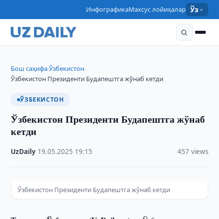
Инфографика
Махсус лойиҳалар
Ўз
Бош саҳифа
Ўзбекистон
›
›
Ўзбекистон Президенти Будапештга жўнаб кетди
ЎЗБЕКИСТОН
Ўзбекистон Президенти Будапештга жўнаб
кетди
UzDaily
·
19.05.2025
·
19:15
·
457 views
Ўзбекистон Президенти Будапештга жўнаб кетди