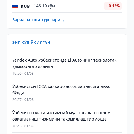
RUB
146.19 сўм
↓ 0.12%
Барча валюта курслари →
ЭНГ КЎП ЎҚИЛГАН
Yandex Auto Ўзбекистонда Li Auto’нинг технологик
ҳамкорига айланди
19:56 · 01/08
Ўзбекистон ICCA халқаро ассоциациясига аъзо
бўлди
20:37 · 01/08
Ўзбекистондаги ижтимоий муассасалар соғлом
овқатланиш тизимини такомиллаштирмоқда
20:45 · 01/08