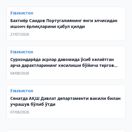
ЎЗБЕКИСТОН
Бахтиёр Саидов Португалиянинг янги элчисидан
ишонч ёрлиқларини қабул қилди
27/07/2026
ЎЗБЕКИСТОН
Сурхондарёда асрлар давомида ўсиб келаётган
арча дарахтларининг кесилиши бўйича тергов
олиб борилмоқда
04/08/2026
ЎЗБЕКИСТОН
Сенатда АҚШ Давлат департаменти вакили билан
учрашув бўлиб ўтди
07/08/2026