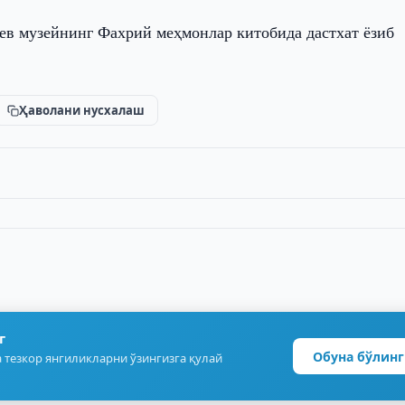
в музейнинг Фахрий меҳмонлар китобида дастхат ёзиб
Ҳаволани нусхалаш
г
Обуна бўлинг
 тезкор янгиликларни ўзингизга қулай