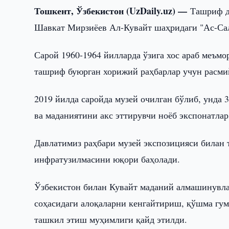
Тошкент, Ўзбекистон (UzDaily.uz) —
Ташриф д
Шавкат Мирзиёев Ал-Кувайт шаҳридаги "Ас-Сал
Сарой 1960-1964 йилларда ўзига хос араб меъмо
ташриф буюрган хорижий раҳбарлар учун расмий
2019 йилда саройда музей очилган бўлиб, унда 
ва маданиятини акс эттирувчи ноёб экспонатла
Давлатимиз раҳбари музей экспозицияси билан
инфратузилмасини юқори баҳолади.
Ўзбекистон билан Кувайт маданий алмашинувла
соҳасидаги алоқаларни кенгайтириш, қўшма гум
ташкил этиш муҳимлиги қайд этилди.