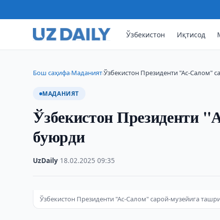
Ўзбекистон
Иқтисод
Бош саҳифа
Маданият
Ўзбекистон Президенти "Ас-Салом" 
›
›
МАДАНИЯТ
Ўзбекистон Президенти "
буюрди
UzDaily
·
18.02.2025
·
09:35
Ўзбекистон Президенти "Ас-Салом" сарой-музейига таш