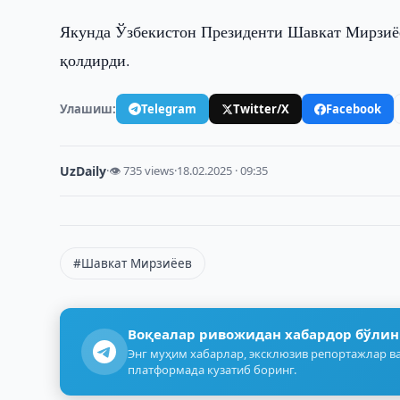
Якунда Ўзбекистон Президенти Шавкат Мирзиёе
қолдирди.
Улашиш:
Telegram
Twitter/X
Facebook
UzDaily
·
👁 735 views
·
18.02.2025 · 09:35
#Шавкат Мирзиёев
Воқеалар ривожидан хабардор бўлин
Энг муҳим хабарлар, эксклюзив репортажлар ва
платформада кузатиб боринг.