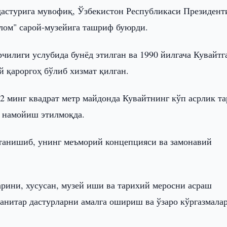
астурига мувофиқ, Ўзбекистон Республикаси Президент
ом" сарой-музейига ташриф буюрди.
рчилиги услубида бунёд этилган ва 1990 йилгача Кувайтг
 қароргоҳ бўлиб хизмат қилган.
32 минг квадрат метр майдонда Кувайтнинг кўп асрлик т
р намойиш этилмоқда.
 танишиб, унинг меъморий концепцияси ва замонавий
рини, хусусан, музей иши ва тарихий меросни асраш
анитар дастурларни амалга ошириш ва ўзаро кўргазмала