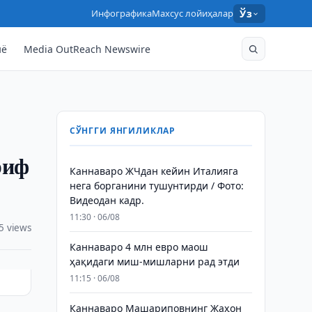
Инфографика
Махсус лойиҳалар
Ўз
нё
Media OutReach Newswire
СЎНГГИ ЯНГИЛИКЛАР
риф
Каннаваро ЖЧдан кейин Италияга
нега борганини тушунтирди / Фото:
Видеодан кадр.
11:30 · 06/08
5 views
Каннаваро 4 млн евро маош
ҳақидаги миш-мишларни рад этди
11:15 · 06/08
Каннаваро Машариповнинг Жаҳон