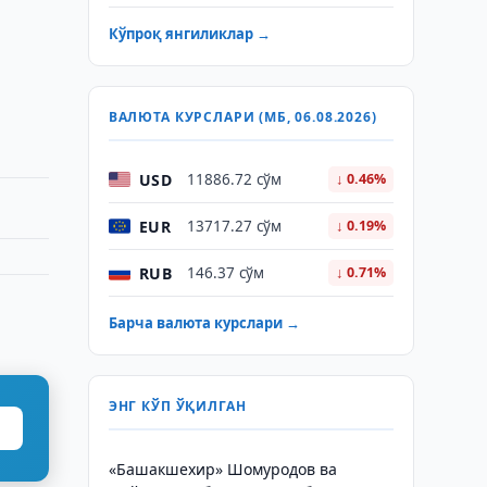
Кўпроқ янгиликлар →
ВАЛЮТА КУРСЛАРИ (МБ, 06.08.2026)
USD
11886.72 сўм
↓ 0.46%
EUR
13717.27 сўм
↓ 0.19%
RUB
146.37 сўм
↓ 0.71%
Барча валюта курслари →
ЭНГ КЎП ЎҚИЛГАН
«Башакшехир» Шомуродов ва