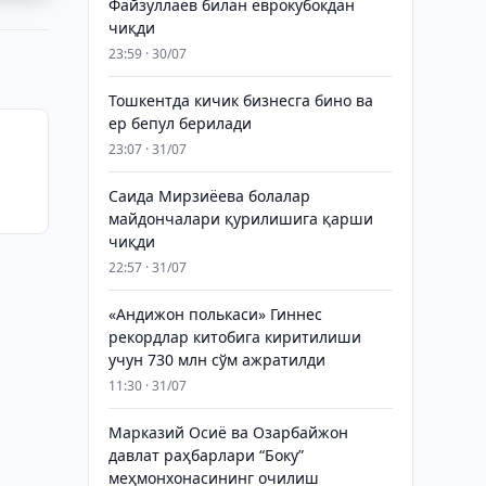
Файзуллаев билан еврокубокдан
чиқди
23:59 · 30/07
Тошкентда кичик бизнесга бино ва
ер бепул берилади
23:07 · 31/07
Саида Мирзиёева болалар
м
майдончалари қурилишига қарши
чиқди
22:57 · 31/07
«Андижон полькаси» Гиннес
рекордлар китобига киритилиши
учун 730 млн сўм ажратилди
11:30 · 31/07
Марказий Осиё ва Озарбайжон
давлат раҳбарлари “Боку”
меҳмонхонасининг очилиш