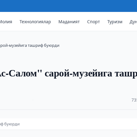
Молия
Технологиялар
Маданият
Спорт
Туризм
Ду
сарой-музейига ташриф буюрди
Ас-Салом" сарой-музейига таш
·
73
риф буюрди