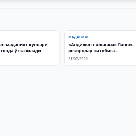
МАДАНИЯТ
он маданият кунлари
«Андижон полькаси» Гиннес
тонда ўтказилади
рекордлар китобига
киритилиши учун 730 млн сў
31/07/2026
ажратилди