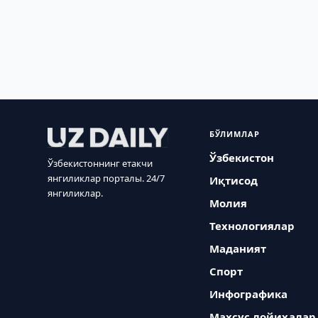
БЎЛИМЛАР
Ўзбекистон
Ўзбекистоннинг етакчи
янгиликлар порталы. 24/7
Иқтисод
янгиликлар.
Молия
Технологиялар
Маданият
Спорт
Инфографика
Махсус лойиҳалар