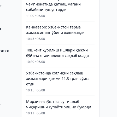
чемпионатида қатнашмагани
и
сабабини тушунтирди
11:00 · 06/08
Каннаваро: Ўзбекистон терма
а
жамоасининг ўйини яхшиланди
10:45 · 06/08
арихи
Тошкент қурилиш ишлари ҳажми
бўйича етакчиликни сақлаб қолди
10:30 · 06/08
Ўзбекистонда соғлиқни сақлаш
хизматлари ҳажми 11,3 трлн сўмга
етди
10:15 · 06/08
Мирзиёев гўшт ва сут ишлаб
р
чиқаришни кўпайтиришни буюрди
10:11 · 06/08