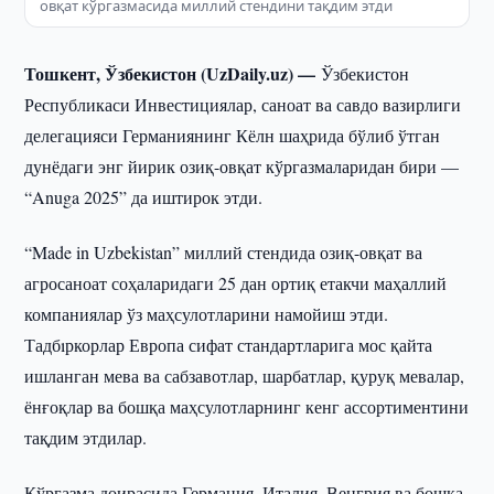
овқат кўргазмасида миллий стендини тақдим этди
Тошкент, Ўзбекистон (UzDaily.uz) —
Ўзбекистон
Республикаси Инвестициялар, саноат ва савдо вазирлиги
делегацияси Германиянинг Кёлн шаҳрида бўлиб ўтган
дунёдаги энг йирик озиқ-овқат кўргазмаларидан бири —
“Anuga 2025” да иштирок этди.
“Made in Uzbekistan” миллий стендида озиқ-овқат ва
агросаноат соҳаларидаги 25 дан ортиқ етакчи маҳаллий
компаниялар ўз маҳсулотларини намойиш этди.
Тадбıркорлар Европа сифат стандартларига мос қайта
ишланган мева ва сабзавотлар, шарбатлар, қуруқ мевалар,
ёнғоқлар ва бошқа маҳсулотларнинг кенг ассортиментини
тақдим этдилар.
Кўргазма доирасида Германия, Италия, Венгрия ва бошқа