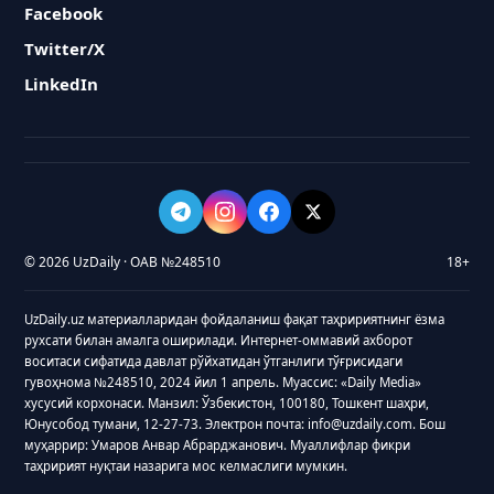
Facebook
Twitter/X
LinkedIn
© 2026 UzDaily · ОАВ №248510
18+
UzDaily.uz материалларидан фойдаланиш фақат таҳририятнинг ёзма
рухсати билан амалга оширилади. Интернет-оммавий ахборот
воситаси сифатида давлат рўйхатидан ўтганлиги тўғрисидаги
гувоҳнома №248510, 2024 йил 1 апрель. Муассис: «Daily Media»
хусусий корхонаси. Манзил: Ўзбекистон, 100180, Тошкент шаҳри,
Юнусобод тумани, 12-27-73. Электрон почта: info@uzdaily.com. Бош
муҳаррир: Умаров Анвар Абрарджанович. Муаллифлар фикри
таҳририят нуқтаи назарига мос келмаслиги мумкин.