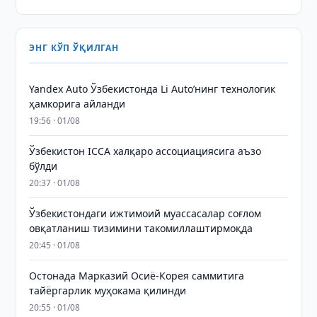
ЭНГ КЎП ЎҚИЛГАН
Yandex Auto Ўзбекистонда Li Auto’нинг технологик
ҳамкорига айланди
19:56 · 01/08
Ўзбекистон ICCA халқаро ассоциациясига аъзо
бўлди
20:37 · 01/08
Ўзбекистондаги ижтимоий муассасалар соғлом
овқатланиш тизимини такомиллаштирмоқда
20:45 · 01/08
Остонада Марказий Осиё-Корея саммитига
тайёргарлик муҳокама қилинди
20:55 · 01/08