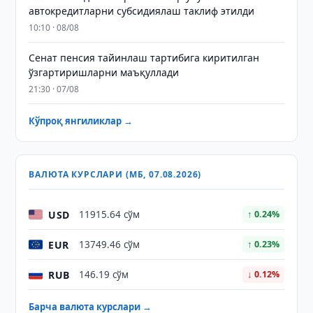
автокредитларни субсидиялаш таклиф этилди
10:10 · 08/08
Сенат пенсия тайинлаш тартибига киритилган
ўзгартиришларни маъқуллади
21:30 · 07/08
Кўпроқ янгиликлар →
ВАЛЮТА КУРСЛАРИ (МБ, 07.08.2026)
USD
11915.64 сўм
↑ 0.24%
EUR
13749.46 сўм
↑ 0.23%
RUB
146.19 сўм
↓ 0.12%
Барча валюта курслари →