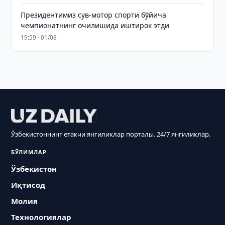
Президентимиз сув-мотор спорти бўйича
чемпионатнинг очилишида иштирок этди
19:59 · 01/08
Ўзбекистоннинг етакчи янгиликлар порталы. 24/7 янгиликлар.
БЎЛИМЛАР
Ўзбекистон
Иқтисод
Молия
Технологиялар