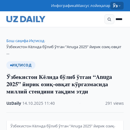
Инфографика
Махсус лойиҳалар
Ўз
Бош саҳифа
Иқтисод
›
›
Ўзбекистон Кёлнда бўлиб ўтган “Anuga 2025” йирик озиқ-овқат
…
ИҚТИСОД
Ўзбекистон Кёлнда бўлиб ўтган “Anuga
2025” йирик озиқ-овқат кўргазмасида
миллий стендини тақдим этди
UzDaily
·
14.10.2025
·
11:40
·
291 views
Ўзбекистон Кёлнда бўлиб ўтган “Anuga 2025” йирик озиқ-