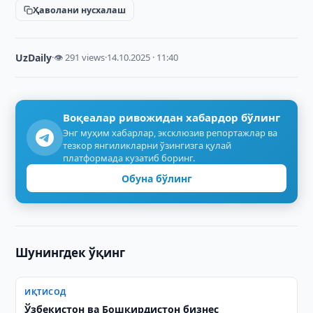
Ҳаволани нусхалаш
UzDaily
·
👁 291 views
·
14.10.2025 · 11:40
Воқеалар ривожидан хабардор бўлинг
Энг муҳим хабарлар, эксклюзив репортажлар ва
тезкор янгиликларни ўзингизга қулай
платформада кузатиб боринг.
Обуна бўлинг
Шунингдек ўқинг
ИҚТИСОД
Ўзбекистон ва Бошқирдистон бизнес