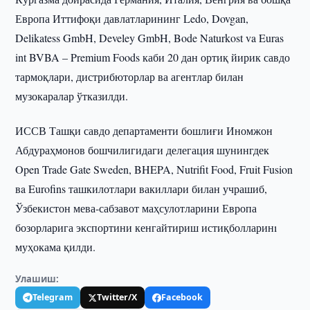
Европа Иттифоқи давлатларининг Ledo, Dovgan,
Delikatess GmbH, Develey GmbH, Bode Naturkost va Euras
int BVBA – Premium Foods каби 20 дан ортиқ йирик савдо
тармоқлари, дистрибюторлар ва агентлар билан
музокаралар ўтказилди.
ИССВ Ташқи савдо департаменти бошлиғи Иномжон
Абдураҳмонов бошчилигидаги делегация шунингдек
Open Trade Gate Sweden, BHEPA, Nutrifit Food, Fruit Fusion
вa Eurofins ташкилотлари вакиллари билан учрашиб,
Ўзбекистон мева-сабзавот маҳсулотларини Европа
бозорларига экспортини кенгайтириш истиқболларинı
муҳокама қилди.
Улашиш:
Telegram
Twitter/X
Facebook