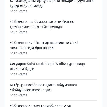
Юнусободда ёмғир сувларини чиқариш учун янги
қувур ётқизилмоқда
10:50 · 08/08
Ўзбекистон ва Самара вилояти бизнес
ҳамкорлигини кенгайтирмоқда
10:40 · 08/08
Ўзбекистонлик ёш оғир атлетикачи Осиё
чемпионатида бронза олди
10:30 · 08/08
Синдаров Saint Louis Rapid & Blitz турнирида
иккинчи бўлди
10:25 · 08/08
Актёр, режиссёр ва педагог Абдуманнон
Убайдуллаев вафот этди
10:20 · 08/08
Ўзбекистонда электромобиллар учун