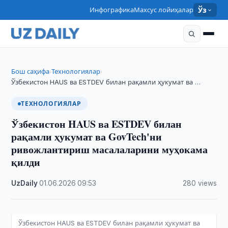
Инфографика
Махсус лойиҳалар
Ўз
Бош саҳифа
Технологиялар
›
›
Ўзбекистон HAUS ва ESTDEV билан рақамли ҳукумат ва …
ТЕХНОЛОГИЯЛАР
Ўзбекистон HAUS ва ESTDEV билан
рақамли ҳукумат ва GovTech'ни
ривожлантириш масалаларини муҳокама
қилди
UzDaily
·
01.06.2026
·
09:53
·
280 views
Ўзбекистон HAUS ва ESTDEV билан рақамли ҳукумат ва