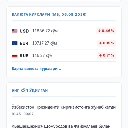
ВАЛЮТА КУРСЛАРИ (МБ, 06.08.2026)
USD
11886.72 сўм
↓ 0.46%
EUR
13717.27 сўм
↓ 0.19%
RUB
146.37 сўм
↓ 0.71%
Барча валюта курслари →
ЭНГ КЎП ЎҚИЛГАН
Ўзбекистон Президенти Қирғизистонга жўнаб кетди
10:45 · 30/07
«Башакшехир» Шомуродов ва Файзуллаев билан