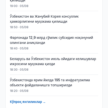
қилишди
19:00 · 05/08
Ўзбекистон ва Жанубий Корея консуллик
ҳамкорлигини муҳокама қилишди
18:50 · 05/08
Фарғонада 12,9 млрд сўмлик субсидия ноқонуний
олингани аниқланди
18:40 · 05/08
Беларусь ва Ўзбекистон июль ойидаги келишувлар
ижросини муҳокама қилди
18:30 · 05/08
Ўзбекистонда ярим йилда 195 та инфратузилма
объекти фойдаланишга топширилди
18:20 · 05/08
Кўпроқ янгиликлар →