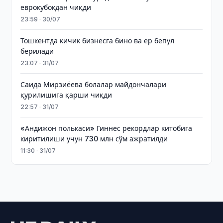
еврокубокдан чиқди
23:59 · 30/07
Тошкентда кичик бизнесга бино ва ер бепул
берилади
23:07 · 31/07
Саида Мирзиёева болалар майдончалари
қурилишига қарши чиқди
22:57 · 31/07
«Андижон полькаси» Гиннес рекордлар китобига
киритилиши учун 730 млн сўм ажратилди
11:30 · 31/07