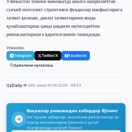
Ўзбекистон томони мамлакатда амалга оширилаётган
сунъий интеллект стратегияси фуқаролар манфаатларига
хизмат қилиши, давлат хизматларини янада
қулайлаштириш ҳамда рақамли иқтисодиётни
ривожлантиришга қаратилганини таъкидлади.
Улашиш:
Telegram
Twitter/X
Facebook
Ҳаволани нусхалаш
UzDaily
·
👁 280 views
·
01.06.2026 · 09:53
Воқеалар ривожидан хабардор бўлинг
Энг муҳим хабарлар, эксклюзив репортажлар ва
тезкор янгиликларни ўзингизга қулай
платформада кузатиб боринг.