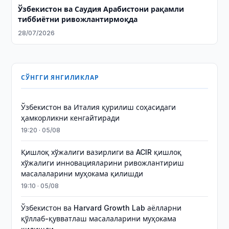
Ўзбекистон ва Саудия Арабистони рақамли
тиббиётни ривожлантирмоқда
28/07/2026
СЎНГГИ ЯНГИЛИКЛАР
Ўзбекистон ва Италия қурилиш соҳасидаги
ҳамкорликни кенгайтиради
19:20 · 05/08
Қишлоқ хўжалиги вазирлиги ва ACIR қишлоқ
хўжалиги инновацияларини ривожлантириш
масалаларини муҳокама қилишди
19:10 · 05/08
Ўзбекистон ва Harvard Growth Lab аёлларни
қўллаб-қувватлаш масалаларини муҳокама