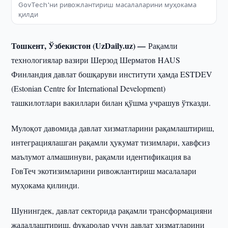
GovTech'ни ривожлантириш масалаларини муҳокама
қилди
Тошкент, Ўзбекистон (UzDaily.uz) —
Рақамли
технологиялар вазири Шерзод Шерматов HAUS
Финландия давлат бошқаруви институти ҳамда ESTDEV
(Estonian Centre for International Development)
ташкилотлари вакиллари билан қўшма учрашув ўтказди.
Мулоқот давомида давлат хизматларини рақамлаштириш,
интеграциялашган рақамли ҳукумат тизимлари, хавфсиз
маълумот алмашинуви, рақамли идентификация ва
ГовТеч экотизимларини ривожлантириш масалалари
муҳокама қилинди.
Шунингдек, давлат секторида рақамли трансформацияни
жадаллаштириш, фуқаролар учун давлат хизматларини