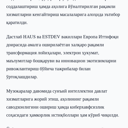
соддалаштириш ҳамда аҳолига йўналтирилган рақамли
хизматларни кенгайтириш масалаларига алоҳида эътибор
қаратилди.
Дастлаб HAUS ва ESTDEV вакиллари Европа Иттифоқи
доирасида амалга оширилаётган халқаро рақамли
трансформация лойиҳалари, электрон ҳукумат,
маълумотлар бошқаруви ва инновацион экотизимларни
ривожлантириш бўйича тажрибалар билан
ўртоқлашдилар.
Музокаралар давомида сунъий интеллектни давлат
хизматларига жорий этиш, аҳолининг рақамли
саводхонлигини ошириш ҳамда киберхавфсизлик
соҳасидаги ҳамкорлик истиқболлари ҳам кўриб чиқилди.