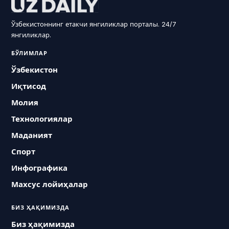
Ўзбекистоннинг етакчи янгиликлар порталы. 24/7
янгиликлар.
БЎЛИМЛАР
Ўзбекистон
Иқтисод
Молия
Технологиялар
Маданият
Спорт
Инфографика
Махсус лойиҳалар
БИЗ ҲАҚИМИЗДА
Биз ҳақимизда