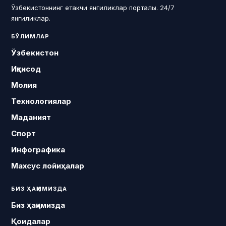
Ўзбекистоннинг етакчи янгиликлар порталы. 24/7
янгиликлар.
БЎЛИМЛАР
Ўзбекистон
Иқтисод
Молия
Технологиялар
Маданият
Спорт
Инфографика
Махсус лойиҳалар
БИЗ ҲАҚИМИЗДА
Биз ҳақимизда
Қоидалар