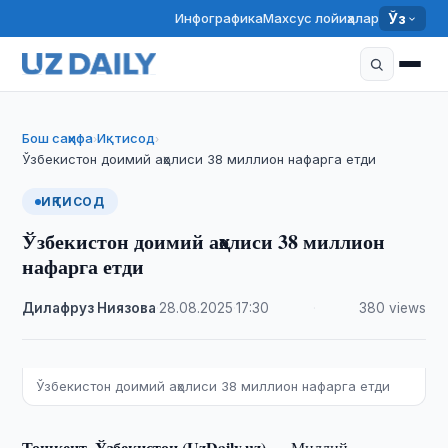
Инфографика
Махсус лойиҳалар
Ўз
Бош саҳифа
Иқтисод
›
›
Ўзбекистон доимий аҳолиси 38 миллион нафарга етди
ИҚТИСОД
Ўзбекистон доимий аҳолиси 38 миллион
нафарга етди
Дилафруз Ниязова
·
28.08.2025
·
17:30
·
380 views
Ўзбекистон доимий аҳолиси 38 миллион нафарга етди
Тошкент, Ўзбекистон (UzDaily.uz) —
Миллий