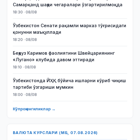
Самарқанд шаҳри чегаралари ўзгартирилмоқда
18:30 · 08/08
Ўзбекистон Сенати рақамли марказ тўғрисидаги
қонунни маъқуллади
18:20 · 08/08
Беҳруз Каримов фаолиятини Швейцариянинг
«Лугано» клубида давом эттиради
18:10 · 08/08
Ўзбекистонда ЙҲҚ бўйича ишларни кўриб чиқиш
тартиби ўзгариши мумкин
18:00 · 08/08
Кўпроқ янгиликлар →
ВАЛЮТА КУРСЛАРИ (МБ, 07.08.2026)