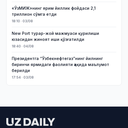
«ЎзМИЖ»нинг ярим йиллик фойдаси 2,1
триллион сўмга етди
18:10 · 03/08
New Port турар-жой мажмуаси қурилиши
юзасидан жиноят иши қўзғатилди
18:40 · 04/08
Президентга “Ўзбекнефтегаз”нинг йилнинг
биринчи ярмидаги фаолияти ҳақида маълумот
берилди
17:54 · 03/08