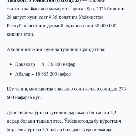
статистика қўмитаси маълумотларига кўра, 2025 йилнинг
28 август куни соат 9:35 ҳолатига Ўзбекистон
Республикасининг доимий аҳолиси сони 38 000 000
кишига етди.
Аҳолининг жинс бўйича тузилиши қуйидагича:
Эркаклар – 19 136 800 нафар
Аёллар – 18 863 200 нафар
Шу тариқа, мамлакатда эркаклар сони аёллар сонидан 273
600 нафарга кўп.
Дунё бўйича ўртача туғилиш даражаси бир аёлга 2,2
нафар болани ташкил этса, Ўзбекистонда бу кўрсаткич
бир аёлга ўртача 3,5 нафар боладан тўғри келмоқда.