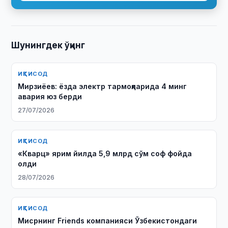
Шунингдек ўқинг
ИҚТИСОД
Мирзиёев: ёзда электр тармоқларида 4 минг
авария юз берди
27/07/2026
ИҚТИСОД
«Кварц» ярим йилда 5,9 млрд сўм соф фойда
олди
28/07/2026
ИҚТИСОД
Мисрнинг Friends компанияси Ўзбекистондаги