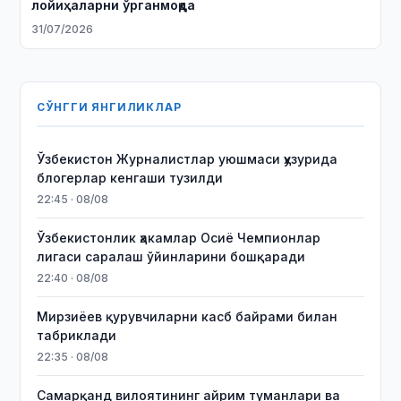
лойиҳаларни ўрганмоқда
31/07/2026
СЎНГГИ ЯНГИЛИКЛАР
Ўзбекистон Журналистлар уюшмаси ҳузурида
блогерлар кенгаши тузилди
22:45 · 08/08
Ўзбекистонлик ҳакамлар Осиё Чемпионлар
лигаси саралаш ўйинларини бошқаради
22:40 · 08/08
Мирзиёев қурувчиларни касб байрами билан
табриклади
22:35 · 08/08
Самарқанд вилоятининг айрим туманлари ва