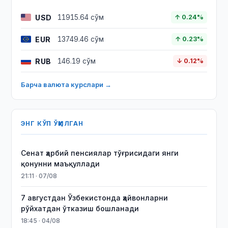
USD
11915.64 сўм
↑ 0.24%
EUR
13749.46 сўм
↑ 0.23%
RUB
146.19 сўм
↓ 0.12%
Барча валюта курслари →
ЭНГ КЎП ЎҚИЛГАН
Сенат ҳарбий пенсиялар тўғрисидаги янги
қонунни маъқуллади
21:11 · 07/08
7 августдан Ўзбекистонда ҳайвонларни
рўйхатдан ўтказиш бошланади
18:45 · 04/08