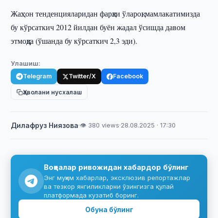
Жаҳон тенденцияларидан фарқли ўлароқ, мамлакатимизда
бу кўрсаткич 2012 йилдан буён жадал ўсишда давом
этмоқда (ўшанда бу кўрсаткич 2,3 эди).
Улашиш:
Telegram
Twitter/X
Facebook
Ҳаволани нусхалаш
Дилафруз Ниязова
·
👁 380 views
·
28.08.2025 · 17:30
Воқеалар ривожидан хабардор бўлинг
Энг муҳим хабарлар, эксклюзив репортажлар
ва тезкор янгиликларни ўзингизга қулай
платформада кузатиб боринг.
Обуна бўлинг