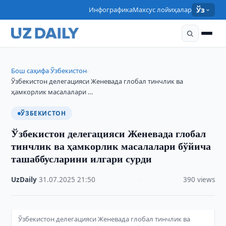
Инфографика
Махсус лойиҳалар
Ўз
Бош саҳифа
Ўзбекистон
›
›
Ўзбекистон делегацияси Женевада глобал тинчлик ва
ҳамкорлик масалалари …
ЎЗБЕКИСТОН
Ўзбекистон делегацияси Женевада глобал
тинчлик ва ҳамкорлик масалалари бўйича
ташаббусларини илгари сурди
UzDaily
·
31.07.2025
·
21:50
·
390 views
Ўзбекистон делегацияси Женевада глобал тинчлик ва