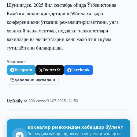
Шунингдек, 2025 йил сентябрь ойида Ўзбекистонда
Камбағалликни қисқартириш бўйича халқаро
конференцияни ўтказиш режалаштирилаётгани, унга
хорижий парламентлар, нодавлат ташкилотлари
вакиллари ва экспертларни кенг жалб этиш кўзда
тутилаётгани билдирилди.
Улашиш:
Telegram
Twitter/X
Facebook
Ҳаволани нусхалаш
UzDaily
·
👁 390 views
·
31.07.2025 · 21:50
Воқеалар ривожидан хабардор бўлинг
Энг муҳим хабарлар, эксклюзив репортажлар ва