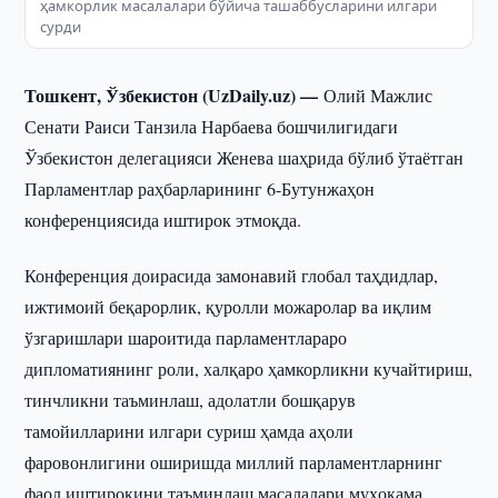
ҳамкорлик масалалари бўйича ташаббусларини илгари
сурди
Тошкент, Ўзбекистон (UzDaily.uz) —
Олий Мажлис
Сенати Раиси Танзила Нарбаева бошчилигидаги
Ўзбекистон делегацияси Женева шаҳрида бўлиб ўтаётган
Парламентлар раҳбарларининг 6-Бутунжаҳон
конференциясида иштирок этмоқда.
Конференция доирасида замонавий глобал таҳдидлар,
ижтимоий беқарорлик, қуролли можаролар ва иқлим
ўзгаришлари шароитида парламентлараро
дипломатиянинг роли, халқаро ҳамкорликни кучайтириш,
тинчликни таъминлаш, адолатли бошқарув
тамойилларини илгари суриш ҳамда аҳоли
фаровонлигини оширишда миллий парламентларнинг
фаол иштирокини таъминлаш масалалари муҳокама