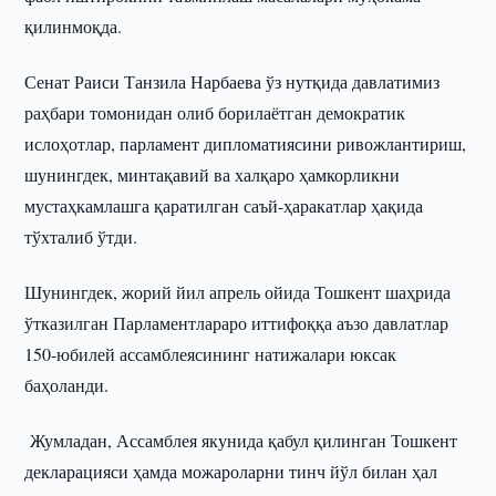
қилинмоқда.
Сенат Раиси Танзила Нарбаева ўз нутқида давлатимиз
раҳбари томонидан олиб борилаётган демократик
ислоҳотлар, парламент дипломатиясини ривожлантириш,
шунингдек, минтақавий ва халқаро ҳамкорликни
мустаҳкамлашга қаратилган саъй-ҳаракатлар ҳақида
тўхталиб ўтди.
Шунингдек, жорий йил апрель ойида Тошкент шаҳрида
ўтказилган Парламентлараро иттифоққа аъзо давлатлар
150-юбилей ассамблеясининг натижалари юксак
баҳоланди.
Жумладан, Ассамблея якунида қабул қилинган Тошкент
декларацияси ҳамда можароларни тинч йўл билан ҳал