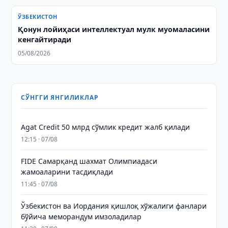
ЎЗБЕКИСТОН
Қонун лойиҳаси интеллектуал мулк муомаласини
кенгайтиради
05/08/2026
СЎНГГИ ЯНГИЛИКЛАР
Agat Credit 50 млрд сўмлик кредит жалб қилади
12:15 · 07/08
FIDE Самарқанд шахмат Олимпиадаси
жамоаларини тасдиқлади
11:45 · 07/08
Ўзбекистон ва Иордания қишлоқ хўжалиги фанлари
бўйича меморандум имзоладилар