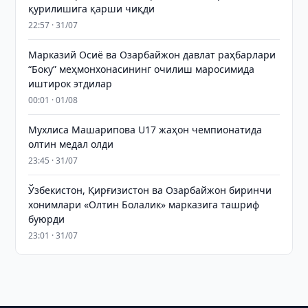
қурилишига қарши чиқди
22:57 · 31/07
Марказий Осиё ва Озарбайжон давлат раҳбарлари
“Боку” меҳмонхонасининг очилиш маросимида
иштирок этдилар
00:01 · 01/08
Мухлиса Машарипова U17 жаҳон чемпионатида
олтин медал олди
23:45 · 31/07
Ўзбекистон, Қирғизистон ва Озарбайжон биринчи
хонимлари «Олтин Болалик» марказига ташриф
буюрди
23:01 · 31/07