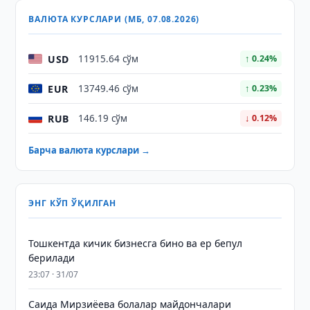
ВАЛЮТА КУРСЛАРИ (МБ, 07.08.2026)
USD
11915.64 сўм
↑ 0.24%
EUR
13749.46 сўм
↑ 0.23%
RUB
146.19 сўм
↓ 0.12%
Барча валюта курслари →
ЭНГ КЎП ЎҚИЛГАН
Тошкентда кичик бизнесга бино ва ер бепул
берилади
23:07 · 31/07
Саида Мирзиёева болалар майдончалари