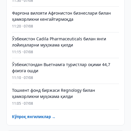
11:30 · 07/08
Фарғона вилояти Афғонистон бизнеслари билан
ҳамкорликни кенгайтирмоқда
11:20 · 07/08
Ўзбекистон Cadila Pharmaceuticals билан янги
лойиҳаларни муҳокама қилди
11:15 · 07/08
Ўзбекистондан Вьетнамга туристлар оқими 44,7
фоизга ошди
11:10 · 07/08
Тошкент фонд биржаси Regnology билан
ҳамкорликни муҳокама қилди
11:05 · 07/08
Кўпроқ янгиликлар →