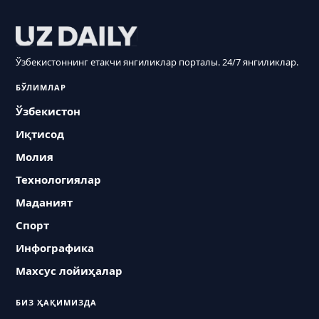
Ўзбекистоннинг етакчи янгиликлар порталы. 24/7 янгиликлар.
БЎЛИМЛАР
Ўзбекистон
Иқтисод
Молия
Технологиялар
Маданият
Спорт
Инфографика
Махсус лойиҳалар
БИЗ ҲАҚИМИЗДА