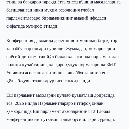
этиш ва барқарор тараққиётга ҳисса қўшиш масалаларига
бағишланган икки муҳим резолюция глобал
парламентлараро бирдамликнинг амалий ифодаси
сифатида эътироф этилди.
Конференция давомида делегация томонидан бир қатор
ташаббуслар илгари сурилди. Жумладан, можароларни
сиёсий-дипломатик йўл билан ҳал этишда парламентлар
ролини кучайтириш, халқаро ҳуқуқ нормалари ва БМТ
Уставига асосланган тинчлик ташаббусларини кенг
қўллаб-қувватлаш зарурлиги таъкидланди.
Ёш парламент аъзоларни қўллаб-қувватлаш доирасида
эса, 2026 йилда Парламентлараро иттифоқ билан
ҳамкорликда Ёш парламент аъзоларининг 12-Глобал
конференциясини ўтказиш ташаббуси илгари сурилди.