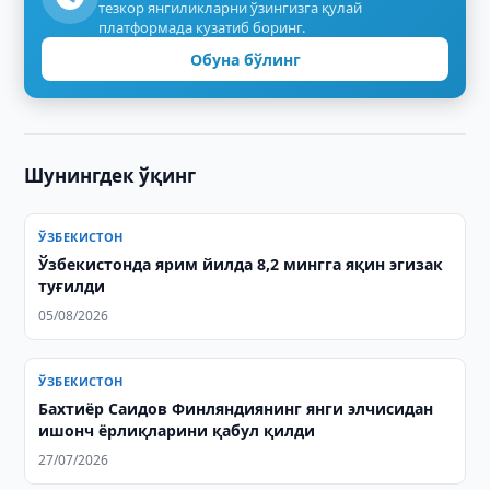
тезкор янгиликларни ўзингизга қулай
платформада кузатиб боринг.
Обуна бўлинг
Шунингдек ўқинг
ЎЗБЕКИСТОН
Ўзбекистонда ярим йилда 8,2 мингга яқин эгизак
туғилди
05/08/2026
ЎЗБЕКИСТОН
Бахтиёр Саидов Финляндиянинг янги элчисидан
ишонч ёрлиқларини қабул қилди
27/07/2026