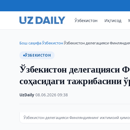
Ўзбекистон
Иқтисод
Бош саҳифа
Ўзбекистон
Ўзбекистон делегацияси Финлянди
›
›
ЎЗБЕКИСТОН
Ўзбекистон делегацияси 
соҳасидаги тажрибасини ў
UzDaily
·
08.06.2026
·
09:38
Ўзбекистон делегацияси Финляндиянинг ижтимоий ҳимоя