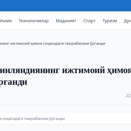
Молия
Технологиялар
Маданият
Спорт
Туризм
Ду
янинг ижтимоий ҳимоя соҳасидаги тажрибасини ўрганди
Финляндиянинг ижтимоий ҳимо
рганди
·
22
 соҳасидаги тажрибасини ўрганди