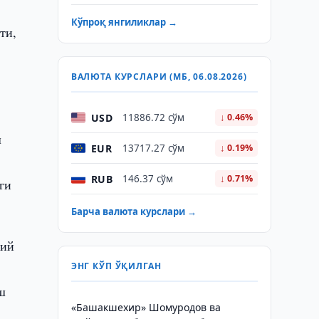
Кўпроқ янгиликлар →
ти,
ВАЛЮТА КУРСЛАРИ (МБ, 06.08.2026)
USD
11886.72 сўм
↓ 0.46%
ш
EUR
13717.27 сўм
↓ 0.19%
RUB
146.37 сўм
↓ 0.71%
ги
Барча валюта курслари →
вий
ЭНГ КЎП ЎҚИЛГАН
ш
«Башакшехир» Шомуродов ва