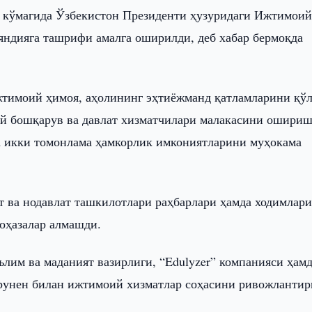
 кўмагида Ўзбекистон Президенти ҳузуридаги Ижтимои
яндияга ташрифи амалга оширилди, деб хабар бермоқда
тимоий ҳимоя, аҳолининг эҳтиёжманд қатламларини қўл
ий бошқарув ва давлат хизматчилари малакасини ошири
а икки томонлама ҳамкорлик имкониятларини муҳокама
т ва нодавлат ташкилотлари раҳбарлари ҳамда ходимлар
лоҳазалар алмашди.
ълим ва маданият вазирлиги, “Edulyzer” компанияси ҳам
рунен билан ижтимоий хизматлар соҳасини ривожланти