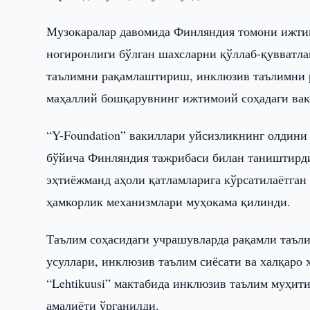
Музокаралар давомида Финляндия томони ижти
ногиронлиги бўлган шахсларни қўллаб-қувватл
таълимни рақамлаштириш, инклюзив таълимни 
маҳаллий бошқарувнинг ижтимоий соҳадаги вако
“Y-Foundation” вакиллари уйсизликнинг олдин
бўйича Финляндия тажрибаси билан таништирди. 
эҳтиёжманд аҳоли қатламларига кўрсатилаётган 
ҳамкорлик механизмлари муҳокама қилинди.
Таълим соҳасидаги учрашувларда рақамли таъл
усуллари, инклюзив таълим сиёсати ва халқаро
“Lehtikuusi” мактабида инклюзив таълим муҳити
амалиёти ўрганилди.