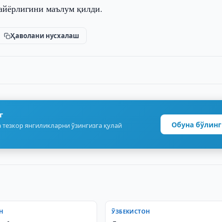
айёрлигини маълум қилди.
Ҳаволани нусхалаш
г
Обуна бўлинг
 тезкор янгиликларни ўзингизга қулай
Н
ЎЗБЕКИСТОН