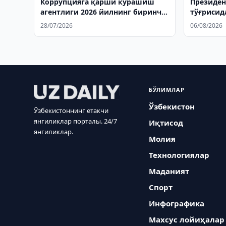
Коррупцияга қарши курашиш
Президен
агентлиги 2026 йилнинг биринчи
тўғрисид
ярми натижаларини сарҳисоб
Сенатга 
28/07/2026
06/08/2026
қилди
БЎЛИМЛАР
Ўзбекистон
Ўзбекистоннинг етакчи
янгиликлар порталы. 24/7
Иқтисод
янгиликлар.
Молия
Технологиялар
Маданият
Спорт
Инфографика
Махсус лойиҳалар