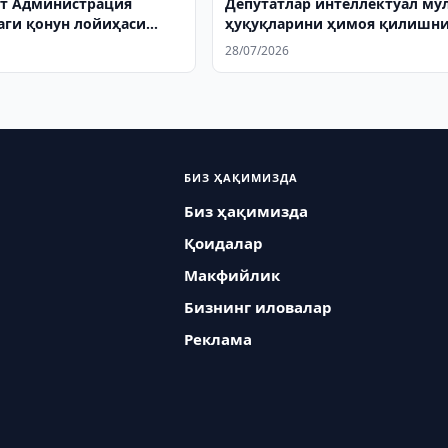
т Администрация
Депутатлар интеллектуал му
аги қонун лойиҳаси
ҳуқуқларини ҳимоя қилишн
юборилди
муҳокама қилишди
28/07/2026
БИЗ ҲАҚИМИЗДА
Биз ҳақимизда
Қоидалар
Макфийлик
Бизнинг иловалар
Реклама