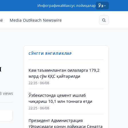
Инфографика
Махсус лойиҳалар
Ўз
нё
Media OutReach Newswire
СЎНГГИ ЯНГИЛИКЛАР
я
Кам таъминланган оилаларга 179,2
млрд сўм ҚҚС қайтарилди
22:35 · 06/08
3 views
Ўзбекистонда цемент ишлаб
чиқариш 10,1 млн тоннага етди
22:25 · 06/08
Президент Администрация
тўғрисидаги қонун лойиҳаси Сенатга