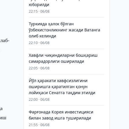
юборилди
й
22:15 · 06/08
Туркияда ҳалок бўлган
ўзбекистонликнинг жасади Ватанга
олиб келинди
лаб-
22:10 · 06/08
ш
Хавфли чиқиндиларни бошқариш
самарадорлиги оширилади
22:05 · 06/08
Йўл ҳаракати хавфсизлигини
и
оширишга қаратилган қонун
лойиҳаси Сенатга тақдим этилди
22:00 · 06/08
да
Фарғонада Корея инвестицияси
риш
билан завод ишга туширилади
21:55 · 06/08