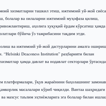
моий хизматларни ташкил этиш, ижтимоий уй-жой сиёса
аш, болалар ва оилаларни ижтимоий муҳофаза қилиш,
ривожлантириш, аҳолига ҳуқуқий ёрдам кўрсатиш ҳамда
латлари бўйича ўз тажрибасини тақдим этди.
и олиш ва ижтимоий уй-жой дастурларини амалга ошири
“Helsinki Deaconess Institution” раҳбарияти билан
хизматлар ҳамда давлат ва нодавлат секторлари ўртасида
им платформалари, ўқув жараёнини баҳолашнинг замона
 ҳамкорлик масалалари кўриб чиқилди. Вантаа шаҳридаги
 ва махсус таълим эҳтиёжларига эга болалар билан ишла