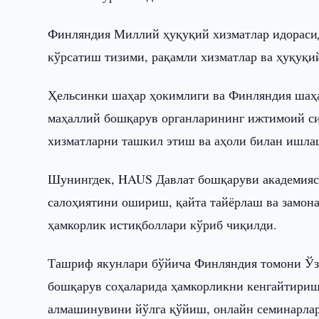
Финляндия Миллий ҳуқуқий хизматлар идорасид
кўрсатиш тизими, рақамли хизматлар ва ҳуқуқи
Ҳельсинки шаҳар ҳокимлиги ва Финляндия шаҳа
маҳаллий бошқарув органларининг ижтимоий с
хизматларни ташкил этиш ва аҳоли билан ишла
Шунингдек, HAUS Давлат бошқаруви академияси
салоҳиятини ошириш, қайта тайёрлаш ва замо
ҳамкорлик истиқболлари кўриб чиқилди.
Ташриф якунлари бўйича Финляндия томони Ўзб
бошқарув соҳаларида ҳамкорликни кенгайтириш
алмашинувини йўлга қўйиш, онлайн семинарлар