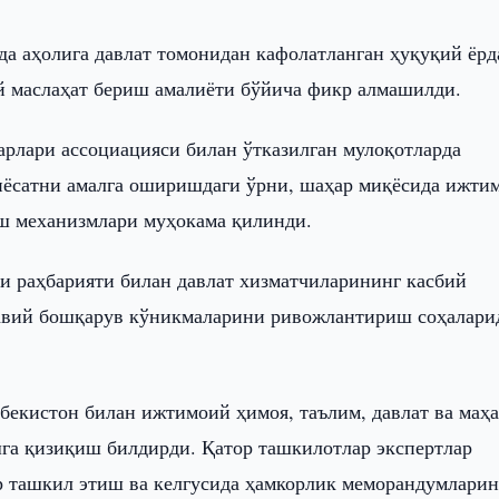
а аҳолига давлат томонидан кафолатланган ҳуқуқий ёрд
й маслаҳат бериш амалиёти бўйича фикр алмашилди.
рлари ассоциацияси билан ўтказилган мулоқотларда
иёсатни амалга оширишдаги ўрни, шаҳар миқёсида ижти
ш механизмлари муҳокама қилинди.
 раҳбарияти билан давлат хизматчиларининг касбий
навий бошқарув кўникмаларини ривожлантириш соҳалари
екистон билан ижтимоий ҳимоя, таълим, давлат ва маҳ
га қизиқиш билдирди. Қатор ташкилотлар экспертлар
 ташкил этиш ва келгусида ҳамкорлик меморандумлари