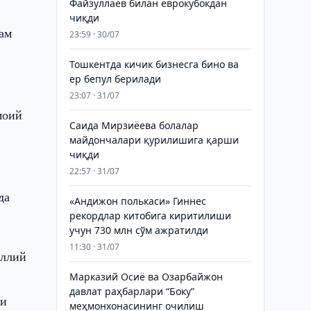
Файзуллаев билан еврокубокдан
чиқди
ам
23:59 · 30/07
Тошкентда кичик бизнесга бино ва
ер бепул берилади
23:07 · 31/07
моий
Саида Мирзиёева болалар
майдончалари қурилишига қарши
чиқди
22:57 · 31/07
да
«Андижон полькаси» Гиннес
рекордлар китобига киритилиши
учун 730 млн сўм ажратилди
11:30 · 31/07
аллий
Марказий Осиё ва Озарбайжон
давлат раҳбарлари “Боку”
ни
меҳмонхонасининг очилиш