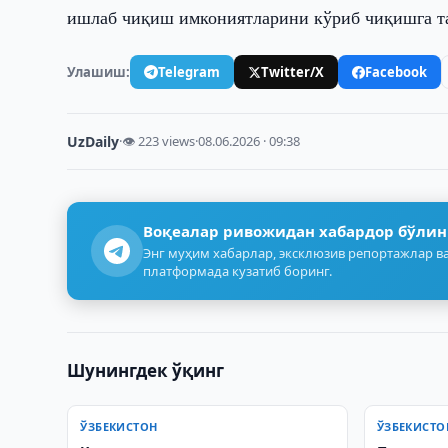
ишлаб чиқиш имкониятларини кўриб чиқишга т
Улашиш:
Telegram
Twitter/X
Facebook
UzDaily
·
👁 223 views
·
08.06.2026 · 09:38
Воқеалар ривожидан хабардор бўлин
Энг муҳим хабарлар, эксклюзив репортажлар ва
платформада кузатиб боринг.
Шунингдек ўқинг
ЎЗБЕКИСТОН
ЎЗБЕКИСТО