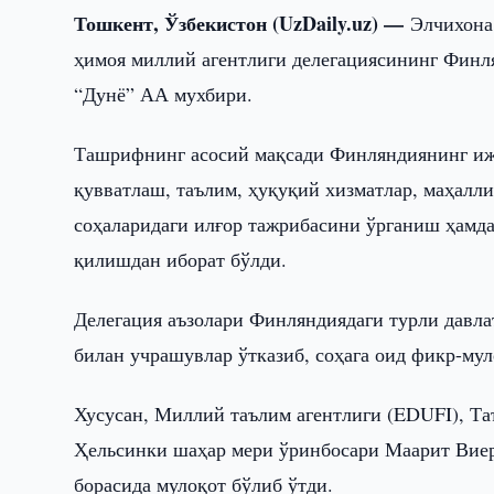
Тошкент, Ўзбекистон (UzDaily.uz) —
Элчихона
ҳимоя миллий агентлиги делегациясининг Финл
“Дунё” АА мухбири.
Ташрифнинг асосий мақсади Финляндиянинг иж
қувватлаш, таълим, ҳуқуқий хизматлар, маҳалл
соҳаларидаги илғор тажрибасини ўрганиш ҳамд
қилишдан иборат бўлди.
Делегация аъзолари Финляндиядаги турли давла
билан учрашувлар ўтказиб, соҳага оид фикр-му
Хусусан, Миллий таълим агентлиги (EDUFI), Та
Ҳельсинки шаҳар мери ўринбосари Маарит Вие
борасида мулоқот бўлиб ўтди.