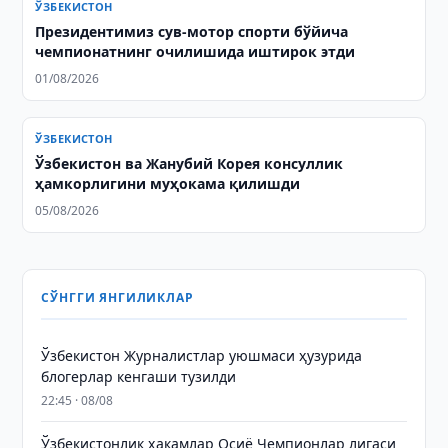
ЎЗБЕКИСТОН
Президентимиз сув-мотор спорти бўйича
чемпионатнинг очилишида иштирок этди
01/08/2026
ЎЗБЕКИСТОН
Ўзбекистон ва Жанубий Корея консуллик
ҳамкорлигини муҳокама қилишди
05/08/2026
СЎНГГИ ЯНГИЛИКЛАР
Ўзбекистон Журналистлар уюшмаси ҳузурида
блогерлар кенгаши тузилди
22:45 · 08/08
Ўзбекистонлик ҳакамлар Осиё Чемпионлар лигаси