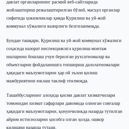
давлат органларининг расмий веб-сайтларида
жойлаштириш режалаштирилган бўлиб, масъул органлар
сифатида ҳокимликлар ҳамда Қурилиш ва уй-жой
коммунал хўжалиги вазирлиги белгиланмоқда.
Бундан ташқари, Қурилиш ва уй-жой коммунал хўжалиги
соҳасида назорат инспекциясига қурилиш-монтаж
ишларини бошлаш учун берилган рухсатномалар ва
объектларни фойдаланишга топшириш далолатномалари
ҳақидаги маълумотларни ҳар ой эълон қилиш
мажбуриятини юклаш таклиф этилмоқда.
Ташаббусларнинг алоҳида қисми давлат хизматчилари
томонидан хизмат сафарлари давомида олинган совғалар
ҳақидаги маълумотларни, қонунчиликда назарда тутилган
айрим истисноларни ҳисобга олган ҳолда, ошкор
қилишни назарда тутади.