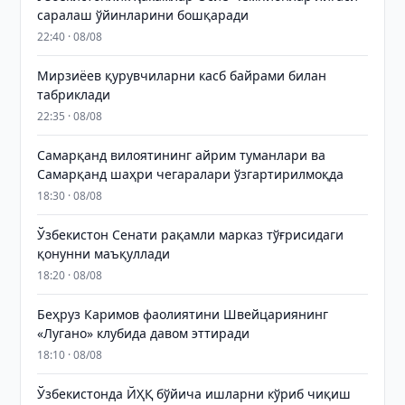
саралаш ўйинларини бошқаради
22:40 · 08/08
Мирзиёев қурувчиларни касб байрами билан
табриклади
22:35 · 08/08
Самарқанд вилоятининг айрим туманлари ва
Самарқанд шаҳри чегаралари ўзгартирилмоқда
18:30 · 08/08
Ўзбекистон Сенати рақамли марказ тўғрисидаги
қонунни маъқуллади
18:20 · 08/08
Беҳруз Каримов фаолиятини Швейцариянинг
«Лугано» клубида давом эттиради
18:10 · 08/08
Ўзбекистонда ЙҲҚ бўйича ишларни кўриб чиқиш