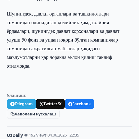
Шунингдек, давлат органлари ва ташкилотлари
томонидан олинадиган ҳомийлик ҳамда хайрия
ёрдамлари, шунингдек давлат корхоналари ва давлат
улуши 50 фоиз ва ундан юқори бўлган компаниялар
томонидан ажратилган маблағлар ҳақидаги
маълумотларни ҳар чоракда эълон қилиш таклиф
этилмоқда.
Улашиш:
Telegram
Twitter/X
Facebook
Ҳаволани нусхалаш
UzDaily
·
👁 192 views
·
04.06.2026 · 22:35