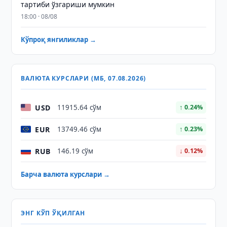
тартиби ўзгариши мумкин
18:00 · 08/08
Кўпроқ янгиликлар →
ВАЛЮТА КУРСЛАРИ (МБ, 07.08.2026)
USD
11915.64 сўм
↑ 0.24%
EUR
13749.46 сўм
↑ 0.23%
RUB
146.19 сўм
↓ 0.12%
Барча валюта курслари →
ЭНГ КЎП ЎҚИЛГАН