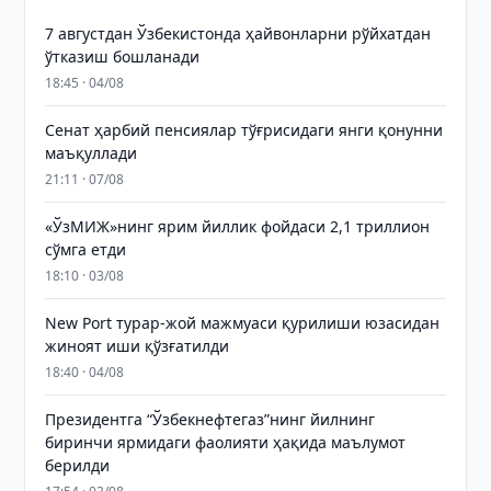
7 августдан Ўзбекистонда ҳайвонларни рўйхатдан
ўтказиш бошланади
18:45 · 04/08
Сенат ҳарбий пенсиялар тўғрисидаги янги қонунни
маъқуллади
21:11 · 07/08
«ЎзМИЖ»нинг ярим йиллик фойдаси 2,1 триллион
сўмга етди
18:10 · 03/08
New Port турар-жой мажмуаси қурилиши юзасидан
жиноят иши қўзғатилди
18:40 · 04/08
Президентга “Ўзбекнефтегаз”нинг йилнинг
биринчи ярмидаги фаолияти ҳақида маълумот
берилди