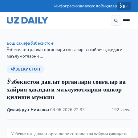
Инфографика
Махсус лойиҳалар
Ўз
Бош саҳифа
Ўзбекистон
›
›
Ўзбекистон давлат органлари совғалар ва хайрия ҳақидаги
маълумотларни …
ЎЗБЕКИСТОН
Ўзбекистон давлат органлари совғалар ва
хайрия ҳақидаги маълумотларни ошкор
қилиши мумкин
Дилафруз Ниязова
·
04.06.2026
·
22:35
·
192 views
Ўзбекистон давлат органлари совғалар ва хайрия ҳақидаги