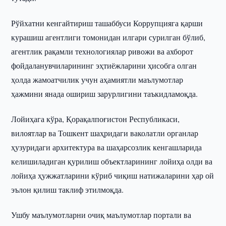
Рўйхатни кенгайтириш ташаббуси Коррупцияга қарши
курашиш агентлиги томонидан илгари сурилган бўлиб,
агентлик рақамли технологиялар ривожи ва ахборот
фойдаланувчиларининг эҳтиёжларини ҳисобга олган
ҳолда жамоатчилик учун аҳамиятли маълумотлар
ҳажмини янада ошириш зарурлигини таъкидламоқда.
Лойиҳага кўра, Қорақалпоғистон Республикаси,
вилоятлар ва Тошкент шаҳридаги ваколатли органлар
ҳузуридаги архитектура ва шаҳарсозлик кенгашларида
келишиладиган қурилиш объектларининг лойиҳа олди ва
лойиҳа ҳужжатларини кўриб чиқиш натижаларини ҳар ой
эълон қилиш таклиф этилмоқда.
Ушбу маълумотларни очиқ маълумотлар портали ва