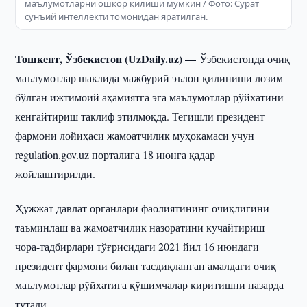
маълумотларни ошкор қилиши мумкин / Фото: Сурат
сунъий интеллекти томонидан яратилган.
Тошкент, Ўзбекистон (UzDaily.uz) —
Ўзбекистонда очиқ
маълумотлар шаклида мажбурий эълон қилиниши лозим
бўлган ижтимоий аҳамиятга эга маълумотлар рўйхатини
кенгайтириш таклиф этилмоқда. Тегишли президент
фармони лойиҳаси жамоатчилик муҳокамаси учун
regulation.gov.uz порталига 18 июнга қадар
жойлаштирилди.
Ҳужжат давлат органлари фаолиятининг очиқлигини
таъминлаш ва жамоатчилик назоратини кучайтириш
чора-тадбирлари тўғрисидаги 2021 йил 16 июндаги
президент фармони билан тасдиқланган амалдаги очиқ
маълумотлар рўйхатига қўшимчалар киритишни назарда
тутади.