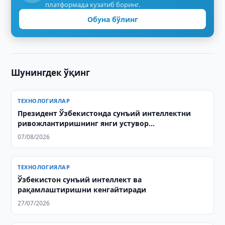
платформада кузатиб боринг.
Обуна бўлинг
Шунингдек ўқинг
ТЕХНОЛОГИЯЛАР
Президент Ўзбекистонда сунъий интеллектни
ривожлантиришнинг янги устувор
йўналишларини белгилаб берди
07/08/2026
ТЕХНОЛОГИЯЛАР
Ўзбекистон сунъий интеллект ва
рақамлаштиришни кенгайтиради
27/07/2026