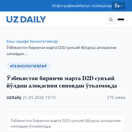
Инфографика
Махсус лойиҳалар
Ўз
Бош саҳифа
Технологиялар
›
›
Ўзбекистон биринчи марта D2D сунъий йўлдош алоқасини
синовдан …
ТЕХНОЛОГИЯЛАР
Ўзбекистон биринчи марта D2D сунъий
йўлдош алоқасини синовдан ўтказмоқда
UzDaily
·
21.05.2026
·
19:15
·
275 views
Ўзбекистон биринчи марта D2D сунъий йўлдош алоқасини
синовдан ўтказмоқда