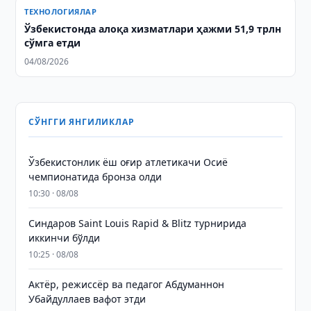
ТЕХНОЛОГИЯЛАР
Ўзбекистонда алоқа хизматлари ҳажми 51,9 трлн
сўмга етди
04/08/2026
СЎНГГИ ЯНГИЛИКЛАР
Ўзбекистонлик ёш оғир атлетикачи Осиё
чемпионатида бронза олди
10:30 · 08/08
Синдаров Saint Louis Rapid & Blitz турнирида
иккинчи бўлди
10:25 · 08/08
Актёр, режиссёр ва педагог Абдуманнон
Убайдуллаев вафот этди