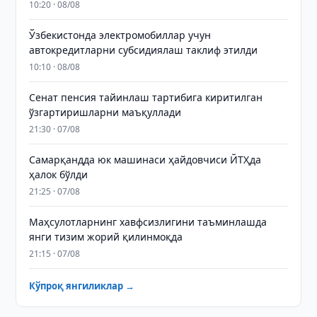
10:20 · 08/08
Ўзбекистонда электромобиллар учун
автокредитларни субсидиялаш таклиф этилди
10:10 · 08/08
Сенат пенсия тайинлаш тартибига киритилган
ўзгартиришларни маъқуллади
21:30 · 07/08
Самарқандда юк машинаси ҳайдовчиси ЙТҲда
ҳалок бўлди
21:25 · 07/08
Маҳсулотларнинг хавфсизлигини таъминлашда
янги тизим жорий қилинмоқда
21:15 · 07/08
Кўпроқ янгиликлар →