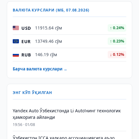
ВАЛЮТА КУРСЛАРИ (МБ, 07.08.2026)
USD
11915.64 сўм
↑ 0.24%
EUR
13749.46 сўм
↑ 0.23%
RUB
146.19 сўм
↓ 0.12%
Барча валюта курслари →
ЭНГ КЎП ЎҚИЛГАН
Yandex Auto Ўзбекистонда Li Auto’нинг технологик
ҳамкорига айланди
19:56 · 01/08
Ўзбекистон ICCA халқаро ассоциациясига аъзо