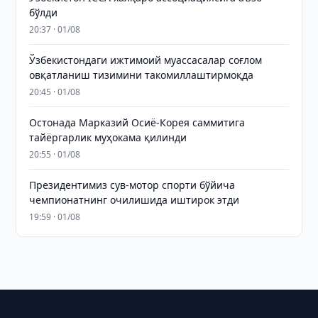
бўлди
20:37 · 01/08
Ўзбекистондаги ижтимоий муассасалар соғлом
овқатланиш тизимини такомиллаштирмоқда
20:45 · 01/08
Остонада Марказий Осиё-Корея саммитига
тайёргарлик муҳокама қилинди
20:55 · 01/08
Президентимиз сув-мотор спорти бўйича
чемпионатнинг очилишида иштирок этди
19:59 · 01/08