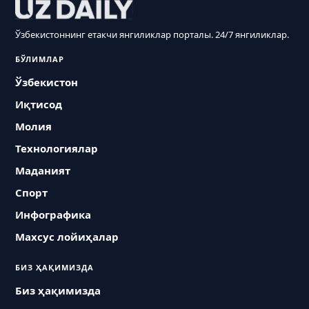
Ўзбекистоннинг етакчи янгиликлар порталы. 24/7 янгиликлар.
БЎЛИМЛАР
Ўзбекистон
Иқтисод
Молия
Технологиялар
Маданият
Спорт
Инфографика
Махсус лойиҳалар
БИЗ ҲАҚИМИЗДА
Биз ҳақимизда