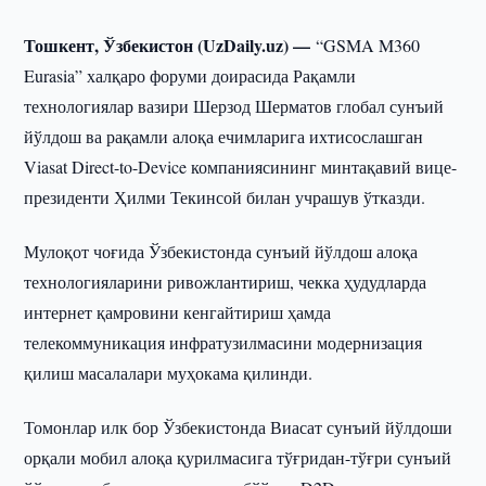
Тошкент, Ўзбекистон (UzDaily.uz) —
“GSMA M360
Eurasia” халқаро форуми доирасида Рақамли
технологиялар вазири Шерзод Шерматов глобал сунъий
йўлдош ва рақамли алоқа ечимларига ихтисослашган
Viasat Direct-to-Device компаниясининг минтақавий вице-
президенти Ҳилми Текинсой билан учрашув ўтказди.
Мулоқот чоғида Ўзбекистонда сунъий йўлдош алоқа
технологияларини ривожлантириш, чекка ҳудудларда
интернет қамровини кенгайтириш ҳамда
телекоммуникация инфратузилмасини модернизация
қилиш масалалари муҳокама қилинди.
Томонлар илк бор Ўзбекистонда Виасат сунъий йўлдоши
орқали мобил алоқа қурилмасига тўғридан-тўғри сунъий