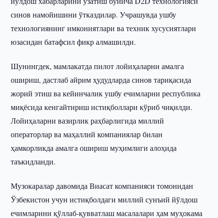
йўлдош хабарларини узатиш бўйича D2D технологияси
синов намойишини ўтказдилар. Учрашувда ушбу
технологиянинг имкониятлари ва техник хусусиятлари
юзасидан батафсил фикр алмашилди.
Шунингдек, мамлакатда пилот лойиҳаларни амалга
ошириш, дастлаб айрим ҳудудларда синов тариқасида
жорий этиш ва кейинчалик ушбу ечимларни республика
миқёсида кенгайтириш истиқболлари кўриб чиқилди.
Лойиҳаларни вазирлик раҳбарлигида миллий
операторлар ва маҳаллий компаниялар билан
ҳамкорликда амалга ошириш муҳимлиги алоҳида
таъкидланди.
Музокаралар давомида Виасат компанияси томонидан
Ўзбекистон учун истиқболдаги миллий сунъий йўлдош
ечимларини қўллаб-қувватлаш масалалари ҳам муҳокама