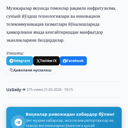
Музокаралар якунида томонлар рақамли инфратузилма,
сунъий йўлдош технологиялари ва инновацион
телекоммуникация хизматлари йўналишларида
ҳамкорликни янада кенгайтиришдан манфаатдор
эканликларини билдирдилар.
Улашиш:
Telegram
Twitter/X
Facebook
Ҳаволани нусхалаш
UzDaily
·
👁 275 views
·
21.05.2026 · 19:15
Воқеалар ривожидан хабардор бўлинг
Энг муҳим хабарлар, эксклюзив репортажлар ва
тезкор янгиликларни ўзингизга қулай