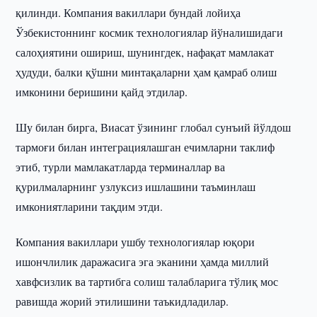
қилинди. Компания вакиллари бундай лойиҳа
Ўзбекистоннинг космик технологиялар йўналишидаги
салоҳиятини ошириш, шунингдек, нафақат мамлакат
ҳудуди, балки қўшни минтақаларни ҳам қамраб олиш
имконини беришини қайд этдилар.
Шу билан бирга, Виасат ўзининг глобал сунъий йўлдош
тармоғи билан интеграциялашган ечимларни таклиф
этиб, турли мамлакатларда терминаллар ва
қурилмаларнинг узлуксиз ишлашини таъминлаш
имкониятларини тақдим этди.
Компания вакиллари ушбу технологиялар юқори
ишончлилик даражасига эга эканини ҳамда миллий
хавфсизлик ва тартибга солиш талабларига тўлиқ мос
равишда жорий этилишини таъкидладилар.