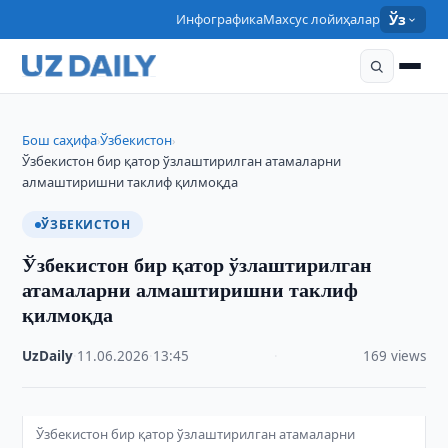
Инфографика
Махсус лойиҳалар
Ўз
Бош саҳифа
Ўзбекистон
›
›
Ўзбекистон бир қатор ўзлаштирилган атамаларни
алмаштиришни таклиф қилмоқда
ЎЗБЕКИСТОН
Ўзбекистон бир қатор ўзлаштирилган
атамаларни алмаштиришни таклиф
қилмоқда
UzDaily
·
11.06.2026
·
13:45
·
169 views
Ўзбекистон бир қатор ўзлаштирилган атамаларни