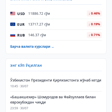
USD
11886.72 сўм
↓ 0.46%
EUR
13717.27 сўм
↓ 0.19%
RUB
146.37 сўм
↓ 0.71%
Барча валюта курслари →
ЭНГ КЎП ЎҚИЛГАН
Ўзбекистон Президенти Қирғизистонга жўнаб кетди
10:45 · 30/07
«Башакшехир» Шомуродов ва Файзуллаев билан
еврокубокдан чиқди
23:59 · 30/07