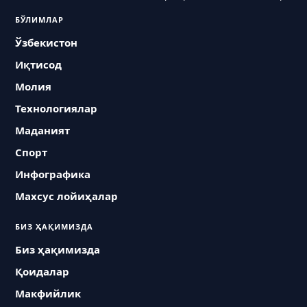
БЎЛИМЛАР
Ўзбекистон
Иқтисод
Молия
Технологиялар
Маданият
Спорт
Инфографика
Махсус лойиҳалар
БИЗ ҲАҚИМИЗДА
Биз ҳақимизда
Қоидалар
Макфийлик