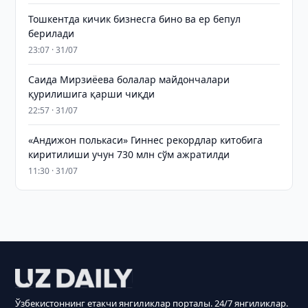
Тошкентда кичик бизнесга бино ва ер бепул
берилади
23:07 · 31/07
Саида Мирзиёева болалар майдончалари
қурилишига қарши чиқди
22:57 · 31/07
«Андижон полькаси» Гиннес рекордлар китобига
киритилиши учун 730 млн сўм ажратилди
11:30 · 31/07
Ўзбекистоннинг етакчи янгиликлар порталы. 24/7 янгиликлар.