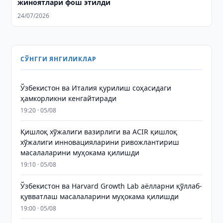
жиноятлари фош этилди
24/07/2026
СЎНГГИ ЯНГИЛИКЛАР
Ўзбекистон ва Италия қурилиш соҳасидаги
ҳамкорликни кенгайтиради
19:20 · 05/08
Қишлоқ хўжалиги вазирлиги ва ACIR қишлоқ
хўжалиги инновацияларини ривожлантириш
масалаларини муҳокама қилишди
19:10 · 05/08
Ўзбекистон ва Harvard Growth Lab аёлларни қўллаб-
қувватлаш масалаларини муҳокама қилишди
19:00 · 05/08