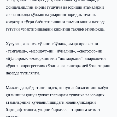
фойдаланилган айрим тушунча ва юридик атамаларни
ягона шаклда қўллаш ва уларнинг юридик-техник
жиҳатдан тўғри баён этилишини таъминлашни назарда
тутувчи ўзгартиришларни киритиш таклиф этилмоқда.
Хусусан, «аванс» сўзини «бўнак», «маркировка»ни
«тамғалаш», «маршрут»ни «йўналиш», «светофор»ни
«йўлчироқ», «коворкинг»ни “иш маркази”, «пароль»ни
«ўрон», «прогрессив» сўзини эса «илғор» деб ўзгартириш
назарда тутиляпти.
Мажлисда қайд этилганидек, қонун лойиҳасининг қабул
қилиниши қонун ҳужжатларидаги тушунча ва юридик
атамаларнинг қўлланилишидаги ноаниқликларни
бартараф этишга, уларни бирхиллаштиришга хизмат
қилади.