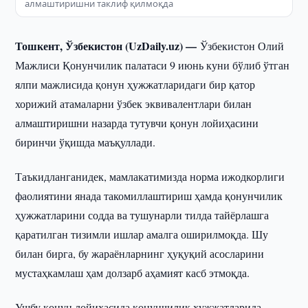
алмаштиришни таклиф қилмоқда
Тошкент, Ўзбекистон (UzDaily.uz) —
Ўзбекистон Олий
Мажлиси Қонунчилик палатаси 9 июнь куни бўлиб ўтган
ялпи мажлисида қонун ҳужжатларидаги бир қатор
хорижий атамаларни ўзбек эквивалентлари билан
алмаштиришни назарда тутувчи қонун лойиҳасини
биринчи ўқишда маъқуллади.
Таъкидланганидек, мамлакатимизда норма ижодкорлиги
фаолиятини янада такомиллаштириш ҳамда қонунчилик
ҳужжатларини содда ва тушунарли тилда тайёрлашга
қаратилган тизимли ишлар амалга оширилмоқда. Шу
билан бирга, бу жараёнларнинг ҳуқуқий асосларини
мустаҳкамлаш ҳам долзарб аҳамият касб этмоқда.
Ушбу қонун лойиҳасида қонунчилик ҳужжатларида