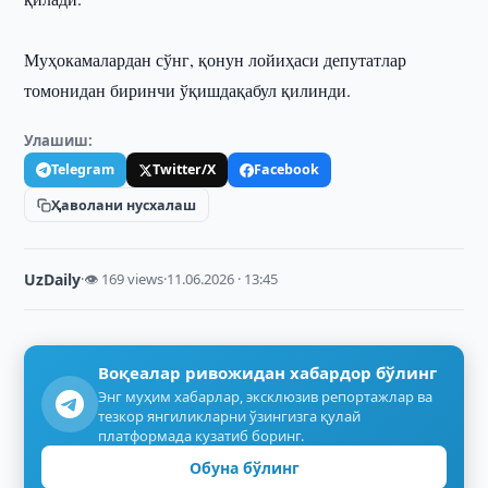
Муҳокамалардан сўнг, қонун лойиҳаси депутатлар
томонидан биринчи ўқишдақабул қилинди.
Улашиш:
Telegram
Twitter/X
Facebook
Ҳаволани нусхалаш
UzDaily
·
👁 169 views
·
11.06.2026 · 13:45
Воқеалар ривожидан хабардор бўлинг
Энг муҳим хабарлар, эксклюзив репортажлар ва
тезкор янгиликларни ўзингизга қулай
платформада кузатиб боринг.
Обуна бўлинг