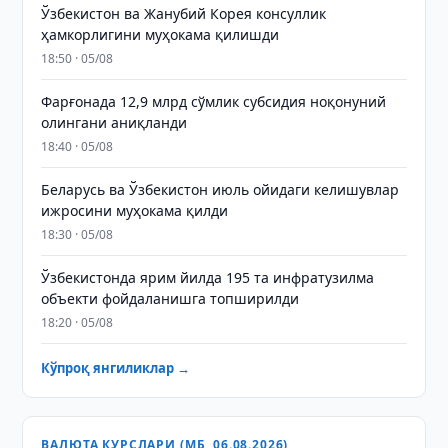
Ўзбекистон ва Жанубий Корея консуллик
ҳамкорлигини муҳокама қилишди
18:50 · 05/08
Фарғонада 12,9 млрд сўмлик субсидия ноқонуний
олингани аниқланди
18:40 · 05/08
Беларусь ва Ўзбекистон июль ойидаги келишувлар
ижросини муҳокама қилди
18:30 · 05/08
Ўзбекистонда ярим йилда 195 та инфратузилма
объекти фойдаланишга топширилди
18:20 · 05/08
Кўпроқ янгиликлар →
ВАЛЮТА КУРСЛАРИ (МБ, 06.08.2026)