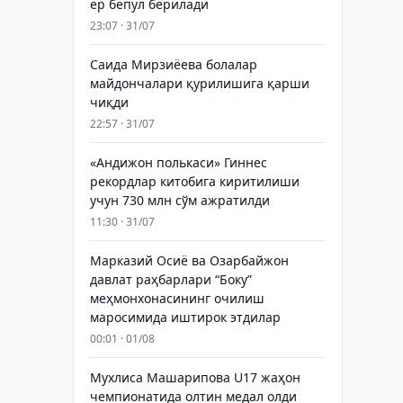
ер бепул берилади
23:07 · 31/07
Саида Мирзиёева болалар
майдончалари қурилишига қарши
чиқди
22:57 · 31/07
«Андижон полькаси» Гиннес
рекордлар китобига киритилиши
учун 730 млн сўм ажратилди
11:30 · 31/07
Марказий Осиё ва Озарбайжон
давлат раҳбарлари “Боку”
меҳмонхонасининг очилиш
маросимида иштирок этдилар
00:01 · 01/08
Мухлиса Машарипова U17 жаҳон
чемпионатида олтин медал олди