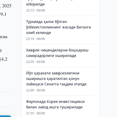
юборилди
, 2025
22:15 · 06/08
9,1
Туркияда ҳалок бўлган
ўзбекистонликнинг жасади Ватанга
олиб келинди
ган.
22:10 · 06/08
9
Хавфли чиқиндиларни бошқариш
самарадорлиги оширилади
(4,2
22:05 · 06/08
Йўл ҳаракати хавфсизлигини
оширишга қаратилган қонун
лойиҳаси Сенатга тақдим этилди
22:00 · 06/08
Фарғонада Корея инвестицияси
билан завод ишга туширилади
21:55 · 06/08