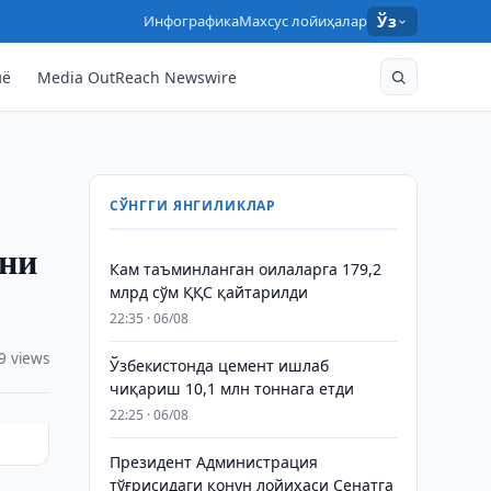
Инфографика
Махсус лойиҳалар
Ўз
нё
Media OutReach Newswire
СЎНГГИ ЯНГИЛИКЛАР
ини
Кам таъминланган оилаларга 179,2
млрд сўм ҚҚС қайтарилди
22:35 · 06/08
9 views
Ўзбекистонда цемент ишлаб
чиқариш 10,1 млн тоннага етди
22:25 · 06/08
Президент Администрация
тўғрисидаги қонун лойиҳаси Сенатга