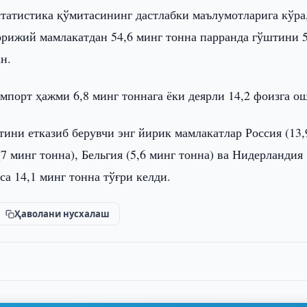
татистика қўмитасининг дастлабки маълумотларига кўра
орижий мамлакатдан 54,6 минг тонна парранда гўштини 5
н.
мпорт ҳажми 6,8 минг тоннага ёки деярли 14,2 фоизга ош
ини етказиб берувчи энг йирик мамлакатлар Россия (13,
(7 минг тонна), Бельгия (5,6 минг тонна) ва Нидерландия 
са 14,1 минг тонна тўғри келди.
Ҳаволани нусхалаш