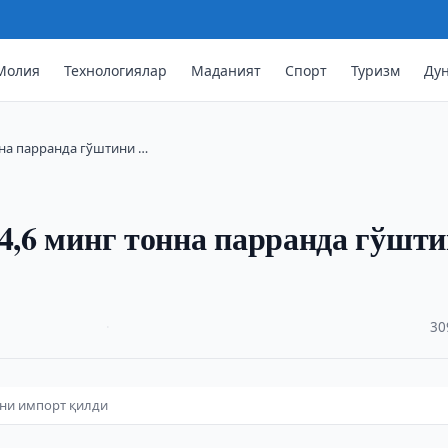
Молия
Технологиялар
Маданият
Спорт
Туризм
Ду
нна парранда гўштини …
54,6 минг тонна парранда гўшт
·
30
ини импорт қилди