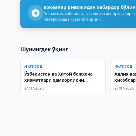
Воқеалар ривожидан хабардор бўлин
Энг муҳим хабарлар, эксклюзив репортажлар ва
платформада кузатиб боринг.
Шунингдек ўқинг
ИҚТИСОД
ИҚТИСОД
Ўзбекистон ва Хитой божхона
Адлия ва
хизматлари ҳамкорликни
ҳисоблар
кенгайтиради
ошириши
24/07/2026
28/07/2026
билдирд