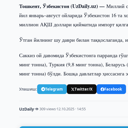
Тошкент, Ўзбекистон (UzDaily.uz) —
Миллий с
йил январь–август ойларида Ўзбекистон 16 та х
миллион АҚШ доллари қийматида импорт қилга
Ўтган йилнинг шу даври билан таққослаганда, и
Саккиз ой давомида Ўзбекистонга парранда гўшт
минг тонна), Туркия (9,8 минг тонна), Беларусь 
минг тонна) бўлди. Бошқа давлатлар ҳиссасига э
Улашиш:
Telegram
Twitter/X
Facebook
UzDaily
·
👁 309 views
·
12.10.2025 · 14:55