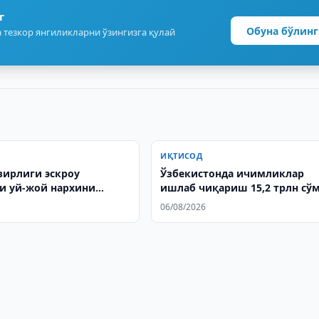
г
Обуна бўлинг
 тезкор янгиликларни ўзингизга қулай
ИҚТИСОД
зирлиги эскроу
Ўзбекистонда ичимликлар
и уй-жой нархини
ишлаб чиқариш 15,2 трлн сў
 мумкинлигини
етди
06/08/2026
и