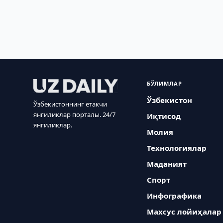
БЎЛИМЛАР
Ўзбекистон
Ўзбекистоннинг етакчи
янгиликлар порталы. 24/7
Иқтисод
янгиликлар.
Молия
Технологиялар
Маданият
Спорт
Инфографика
Махсус лойиҳалар