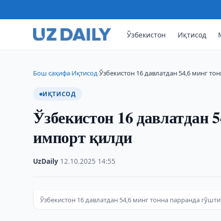
Ўзбекистон
Иқтисод
Бош саҳифа
Иқтисод
Ўзбекистон 16 давлатдан 54,6 минг то
›
›
ИҚТИСОД
Ўзбекистон 16 давлатдан 
импорт қилди
UzDaily
·
12.10.2025
·
14:55
Ўзбекистон 16 давлатдан 54,6 минг тонна парранда гўшт