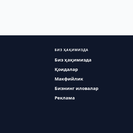
БИЗ ҲАҚИМИЗДА
Биз ҳақимизда
Қоидалар
Макфийлик
Бизнинг иловалар
Реклама