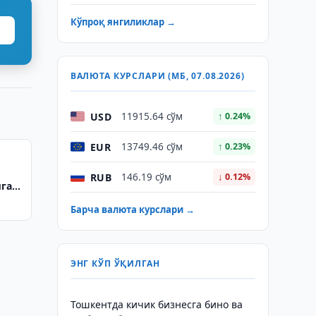
Кўпроқ янгиликлар →
ВАЛЮТА КУРСЛАРИ (МБ, 07.08.2026)
USD
11915.64 сўм
↑ 0.24%
EUR
13749.46 сўм
↑ 0.23%
RUB
146.19 сўм
↓ 0.12%
мга
Барча валюта курслари →
ЭНГ КЎП ЎҚИЛГАН
Тошкентда кичик бизнесга бино ва