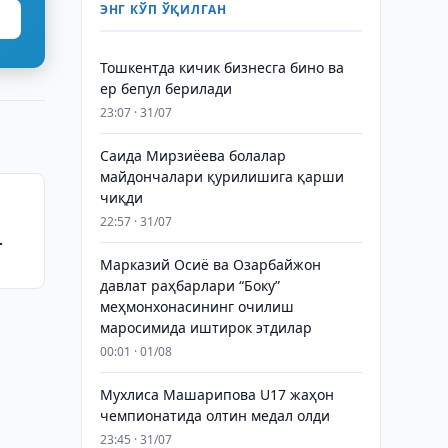
ЭНГ КЎП ЎҚИЛГАН
Тошкентда кичик бизнесга бино ва
ер бепул берилади
23:07 · 31/07
Саида Мирзиёева болалар
майдончалари қурилишига қарши
чиқди
22:57 · 31/07
Марказий Осиё ва Озарбайжон
давлат раҳбарлари “Боку”
меҳмонхонасининг очилиш
маросимида иштирок этдилар
00:01 · 01/08
Мухлиса Машарипова U17 жаҳон
чемпионатида олтин медал олди
23:45 · 31/07