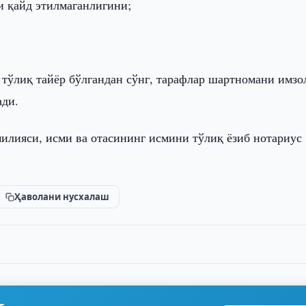
и қайд этилмаганлигини;
тўлиқ тайёр бўлгандан сўнг, тарафлар шартномани имз
ади.
илияси, исми ва отасининг исмини тўлиқ ёзиб нотариус
Ҳаволани нусхалаш
г