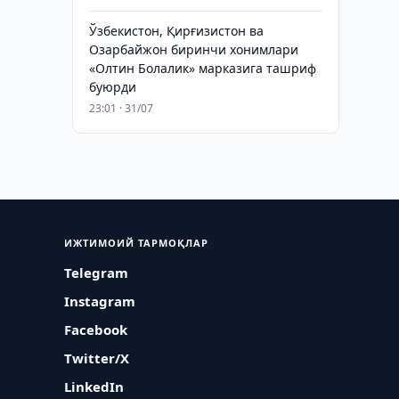
Ўзбекистон, Қирғизистон ва
Озарбайжон биринчи хонимлари
«Олтин Болалик» марказига ташриф
буюрди
23:01 · 31/07
ИЖТИМОИЙ ТАРМОҚЛАР
Telegram
Instagram
Facebook
Twitter/X
LinkedIn