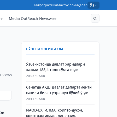
Инфографика
Махсус лойиҳалар
Ўз
нё
Media OutReach Newswire
СЎНГГИ ЯНГИЛИКЛАР
Ўзбекистонда давлат харидлари
ҳажми 188,4 трлн сўмга етди
1 views
20:25 · 07/08
Сенатда АҚШ Давлат департаменти
вакили билан учрашув бўлиб ўтди
20:11 · 07/08
NAQD-EX, ИЛМА, крипто-дўкон,
би
криптоактивлар, лицензия,