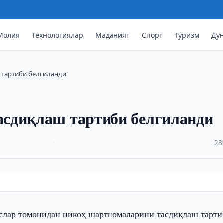
Молия
Технологиялар
Маданият
Спорт
Туризм
Ду
 тартиби белгиланди
сдиқлаш тартиби белгиланди
·
28
слар томонидан никоҳ шартномаларини тасдиқлаш тарти