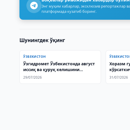
Энг муҳим хабарлар, эксклюзив репортажлар ва
платформада кузатиб боринг.
Шунингдек ўқинг
ЎЗБЕКИСТОН
ЎЗБЕКИСТО
Ўзгидромет Ўзбекистонда август
Хоразм г
иссиқ ва қуруқ келишини
кўрсатки
прогноз қилди
29/07/2026
31/07/2026