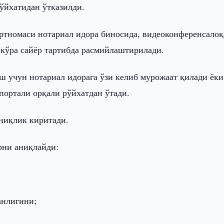
ўйхатидан ўтказилди.
ртномаси нотариал идора биносида, видеоконференсалоқ
кўра сайёр тартибда расмийлаштирилади.
учун нотариал идорага ўзи келиб мурожаат қилади ёки
 портали орқали рўйхатдан ўтади.
ниқлик киритади.
рни аниқлайди:
анлигини;