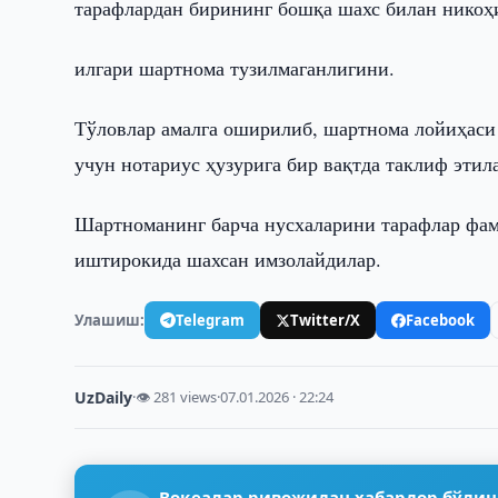
тарафлардан бирининг бошқа шахс билан никоҳ
илгари шартнома тузилмаганлигини.
Тўловлар амалга оширилиб, шартнома лойиҳаси 
учун нотариус ҳузурига бир вақтда таклиф этил
Шартноманинг барча нусхаларини тарафлар фам
иштирокида шахсан имзолайдилар.
Улашиш:
Telegram
Twitter/X
Facebook
UzDaily
·
👁 281 views
·
07.01.2026 · 22:24
Воқеалар ривожидан хабардор бўлин