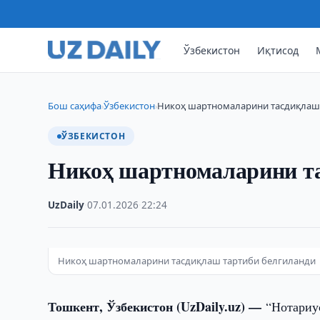
Ўзбекистон
Иқтисод
Бош саҳифа
Ўзбекистон
Никоҳ шартномаларини тасдиқлаш
›
›
ЎЗБЕКИСТОН
Никоҳ шартномаларини та
UzDaily
·
07.01.2026
·
22:24
Никоҳ шартномаларини тасдиқлаш тартиби белгиланди
Тошкент, Ўзбекистон (UzDaily.uz) —
“Нотариу