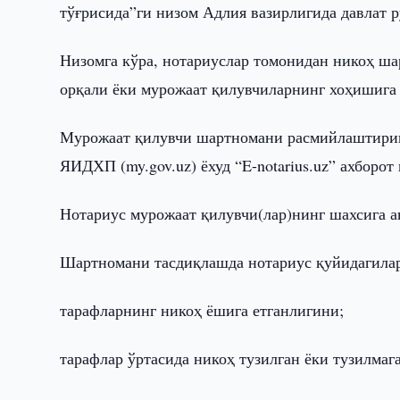
тўғрисида”ги низом Адлия вазирлигида давлат р
Низомга кўра, нотариуслар томонидан никоҳ ша
орқали ёки мурожаат қилувчиларнинг хоҳишига 
Мурожаат қилувчи шартномани расмийлаштириш 
ЯИДХП (my.gov.uz) ёхуд “E-notarius.uz” ахборот
Нотариус мурожаат қилувчи(лар)нинг шахсига а
Шартномани тасдиқлашда нотариус қуйидагила
тарафларнинг никоҳ ёшига етганлигини;
тарафлар ўртасида никоҳ тузилган ёки тузилмаг