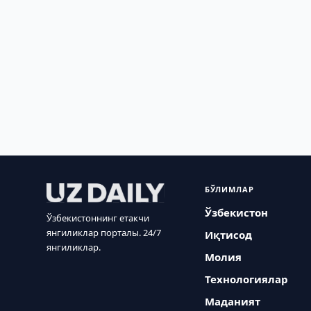
БЎЛИМЛАР
Ўзбекистон
Ўзбекистоннинг етакчи
янгиликлар порталы. 24/7
Иқтисод
янгиликлар.
Молия
Технологиялар
Маданият