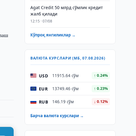
Agat Credit 50 млрд сўмлик кредит
жалб қилади
12:15 · 07/08
олаш
Кўпроқ янгиликлар →
ВАЛЮТА КУРСЛАРИ (МБ, 07.08.2026)
USD
11915.64 сўм
↑ 0.24%
EUR
13749.46 сўм
↑ 0.23%
RUB
146.19 сўм
↓ 0.12%
Барча валюта курслари →