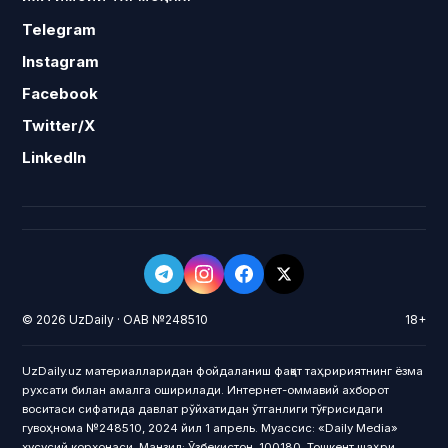
Telegram
Instagram
Facebook
Twitter/X
LinkedIn
© 2026 UzDaily · ОАВ №248510
18+
UzDaily.uz материалларидан фойдаланиш фақат таҳририятнинг ёзма
рухсати билан амалга оширилади. Интернет-оммавий ахборот
воситаси сифатида давлат рўйхатидан ўтганлиги тўғрисидаги
гувоҳнома №248510, 2024 йил 1 апрель. Муассис: «Daily Media»
хусусий корхонаси. Манзил: Ўзбекистон, 100180, Тошкент шаҳри,