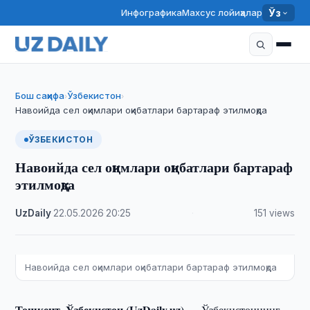
Инфографика
Махсус лойиҳалар
Ўз
Бош саҳифа
Ўзбекистон
›
›
Навоийда сел оқимлари оқибатлари бартараф этилмоқда
ЎЗБЕКИСТОН
Навоийда сел оқимлари оқибатлари бартараф
этилмоқда
UzDaily
·
22.05.2026
·
20:25
·
151 views
Навоийда сел оқимлари оқибатлари бартараф этилмоқда
Тошкент, Ўзбекистон (UzDaily.uz) —
Ўзбекистоннинг