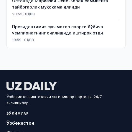
Остонада Марказий Осиё-Корея саммитига
тайёргарлик муҳокама қилинди
20:55 · 01/08
Президентимиз сув-мотор спорти бўйича
чемпионатнинг очилишида иштирок этди
19:59 · 01/08
Ўзбекистоннинг етакчи янгиликлар порталы. 24/7
янгиликлар.
БЎЛИМЛАР
Ўзбекистон