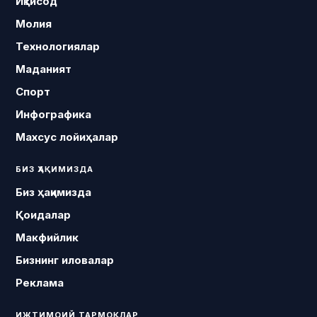
Иқтисод
Молия
Технологиялар
Маданият
Спорт
Инфографика
Махсус лойиҳалар
БИЗ ҲАҚИМИЗДА
Биз ҳақимизда
Қоидалар
Макфийлик
Бизнинг иловалар
Реклама
ИЖТИМОИЙ ТАРМОҚЛАР