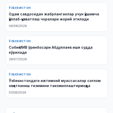
ЎЗБЕКИСТОН
Одам савдосидан жабрланганлар учун қўшимча
қўллаб-қувватлаш чоралари жорий этилади
06/08/2026
ЎЗБЕКИСТОН
Собиқ ИИВ ўринбосари Абдуллаев иши судда
кўрилади
28/07/2026
ЎЗБЕКИСТОН
Ўзбекистондаги ижтимоий муассасалар соғлом
овқатланиш тизимини такомиллаштирмоқда
01/08/2026