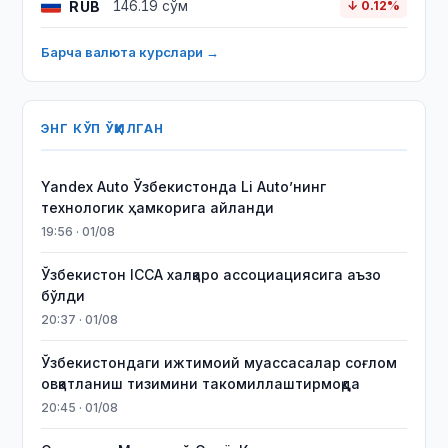
RUB
146.19 сўм
↓ 0.12%
Барча валюта курслари →
ЭНГ КЎП ЎҚИЛГАН
Yandex Auto Ўзбекистонда Li Auto’нинг
технологик ҳамкорига айланди
19:56 · 01/08
Ўзбекистон ICCA халқаро ассоциациясига аъзо
бўлди
20:37 · 01/08
Ўзбекистондаги ижтимоий муассасалар соғлом
овқатланиш тизимини такомиллаштирмоқда
20:45 · 01/08