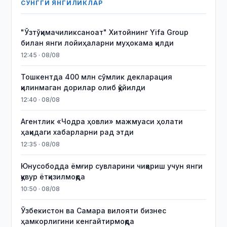
СЎНГГИ ЯНГИЛИКЛАР
"Ўзтўқимачиликсаноат" Хитойнинг Yifa Group
билан янги лойиҳаларни муҳокама қилди
12:45 · 08/08
Тошкентда 400 млн сўмлик декларация
қилинмаган дорилар олиб қўйилди
12:40 · 08/08
Агентлик «Чодра ҳовли» мажмуаси ҳолати
ҳақидаги хабарларни рад этди
12:35 · 08/08
Юнусободда ёмғир сувларини чиқариш учун янги
қувур ётқизилмоқда
10:50 · 08/08
Ўзбекистон ва Самара вилояти бизнес
ҳамкорлигини кенгайтирмоқда