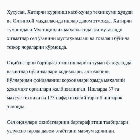
Хусусан, Хатирчи қурилиш касб-ҳунар техникуми ҳудуди
ва Олтинсой маҳалласида ишлар давом этмоқда. Хатирчи
туманидаги Мустақиллик маҳалласида эса мутасадди
хизматлар сел ўзанини мустаҳкамлаш ва тозалаш бўйича
тезкор чораларни кўрмоқда.
Оқибатларни бартараф этиш ишларига туман фавқулодда
вазиятлар бўлинмалари ходимлари, автомобиль
йўлларидан фойдаланиш корхоналари ҳамда маҳаллий
ҳокимият органлари жалб қилинган. Ишларда 37 та
махсус техника ва 173 нафар шахсий таркиб иштирок
этмоқда.
Сел оқимлари оқибатларини бартараф этиш тадбирлари
узлуксиз тарзда давом этаётгани маълум қилинди.