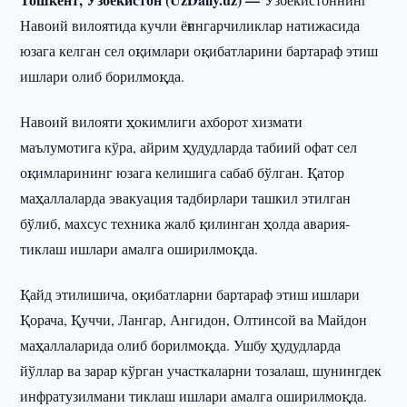
Навоий вилоятида кучли ёғингарчиликлар натижасида
юзага келган сел оқимлари оқибатларини бартараф этиш
ишлари олиб борилмоқда.
Навоий вилояти ҳокимлиги ахборот хизмати
маълумотига кўра, айрим ҳудудларда табиий офат сел
оқимларининг юзага келишига сабаб бўлган. Қатор
маҳаллаларда эвакуация тадбирлари ташкил этилган
бўлиб, махсус техника жалб қилинган ҳолда авария-
тиклаш ишлари амалга оширилмоқда.
Қайд этилишича, оқибатларни бартараф этиш ишлари
Қорача, Қуччи, Лангар, Ангидон, Олтинсой ва Майдон
маҳаллаларида олиб борилмоқда. Ушбу ҳудудларда
йўллар ва зарар кўрган участкаларни тозалаш, шунингдек
инфратузилмани тиклаш ишлари амалга оширилмоқда.