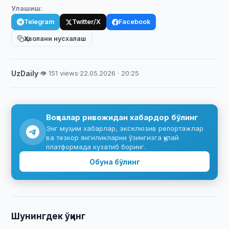
Улашиш:
Telegram
Twitter/X
Facebook
Ҳаволани нусхалаш
UzDaily
·
👁 151 views
·
22.05.2026 · 20:25
Воқеалар ривожидан хабардор бўлинг
Энг муҳим хабарлар, эксклюзив репортажлар
ва тезкор янгиликларни ўзингизга қулай
платформада кузатиб боринг.
Обуна бўлинг
Шунингдек ўқинг