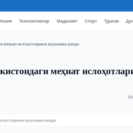
Молия
Технологиялар
Маданият
Спорт
Туризм
Ду
ги меҳнат ислоҳотларини муҳокама қилди
кистондаги меҳнат ислоҳотлар
·
30
слоҳотларини муҳокама қилди