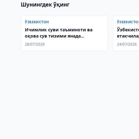
Шунингдек ўқинг
ЎЗБЕКИСТОН
ЎЗБЕКИСТО
Ичимлик суви таъминоти ва
Ўзбекист
оқова сув тизими янада
етакчила
яхшиланади
муносаба
28/07/2026
24/07/2026
мустаҳк
муҳокам