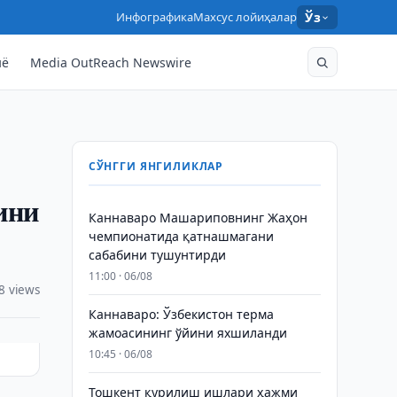
Инфографика
Махсус лойиҳалар
Ўз
нё
Media OutReach Newswire
СЎНГГИ ЯНГИЛИКЛАР
ини
Каннаваро Машариповнинг Жаҳон
чемпионатида қатнашмагани
сабабини тушунтирди
11:00 · 06/08
8 views
Каннаваро: Ўзбекистон терма
жамоасининг ўйини яхшиланди
10:45 · 06/08
Тошкент қурилиш ишлари ҳажми