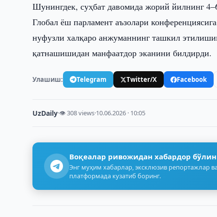
Шунингдек, суҳбат давомида жорий йилнинг 4–6
Глобал ёш парламент аъзолари конференциясига
нуфузли халқаро анжуманнинг ташкил этилиши
қатнашишидан манфаатдор эканини билдирди.
Улашиш:
Telegram
Twitter/X
Facebook
UzDaily
·
👁 308 views
·
10.06.2026 · 10:05
Воқеалар ривожидан хабардор бўлин
Энг муҳим хабарлар, эксклюзив репортажлар ва
платформада кузатиб боринг.