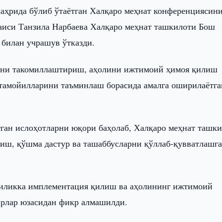
аҳрида бўлиб ўтаётган Халқаро меҳнат конференциясин
аиси Танзила Нарбаева Халқаро меҳнат ташкилоти Бош
 билан учрашув ўтказди.
ини такомиллаштириш, аҳолини ижтимоий ҳимоя қилиш
тамойилларини таъминлаш борасида амалга оширилаётга
ган ислоҳотларни юқори баҳолаб, Халқаро меҳнат ташк
иш, қўшма дастур ва ташаббусларни қўллаб-қувватлашг
чиликка имплементация қилиш ва аҳолининг ижтимоий
ирлар юзасидан фикр алмашилди.