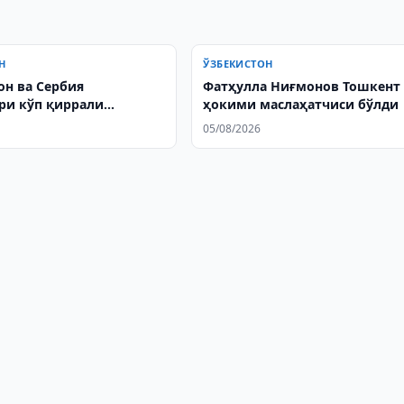
Н
ЎЗБЕКИСТОН
он ва Сербия
Фатҳулла Ниғмонов Тошкент
ри кўп қиррали
ҳокими маслаҳатчиси бўлди
тларни янада
05/08/2026
амлаш масалаларини
а қилдилар