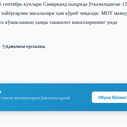
 сентябрь кунлари Самарқанд шаҳрида ўтказиладиган 12
 тайёргарлик масалалари ҳам кўриб чиқилди. МОТ мазку
га кўмаклашиш ҳамда ташкилот вакилларининг унда
Ҳаволани нусхалаш
г
Обуна бўлинг
 тезкор янгиликларни ўзингизга қулай