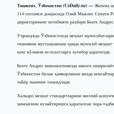
Тошкент, Ўзбекистон (UzDaily.uz) —
Женева ш
114-сессияси доирасида Олий Мажлис Сенати Р
директорининг котибияти раҳбари Беате Андрес
Учрашувда Ўзбекистонда меҳнат муносабатлар
тизимини мустаҳкамлаш ҳамда муносиб меҳнат 
кенг кўламли ислоҳотларга эътибор қаратилди.
Беате Андрес мамлакатимизда амалга оширилаёт
Ўзбекистон билан ҳамкорликни янада кенгайтир
тайёр эканини таъкидлади.
Халқаро меҳнат стандартларини миллий қонун
ҳимоясини кучайтиришга қаратилган чора-тадб