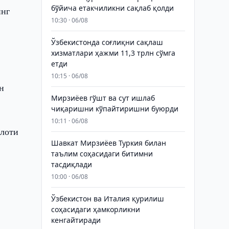
бўйича етакчиликни сақлаб қолди
инг
10:30 · 06/08
Ўзбекистонда соғлиқни сақлаш
хизматлари ҳажми 11,3 трлн сўмга
етди
10:15 · 06/08
н
Мирзиёев гўшт ва сут ишлаб
чиқаришни кўпайтиришни буюрди
10:11 · 06/08
илоти
Шавкат Мирзиёев Туркия билан
а
таълим соҳасидаги битимни
тасдиқлади
10:00 · 06/08
Ўзбекистон ва Италия қурилиш
соҳасидаги ҳамкорликни
кенгайтиради