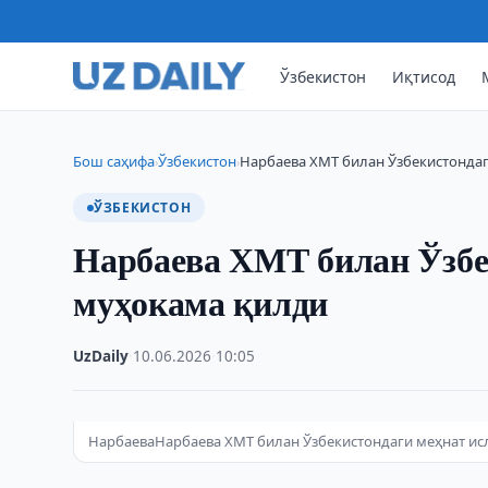
Ўзбекистон
Иқтисод
Бош саҳифа
Ўзбекистон
Нарбаева ХМТ билан Ўзбекистонда
›
›
ЎЗБЕКИСТОН
Нарбаева ХМТ билан Ўзбе
муҳокама қилди
UzDaily
·
10.06.2026
·
10:05
НарбаеваНарбаева ХМТ билан Ўзбекистондаги меҳнат и