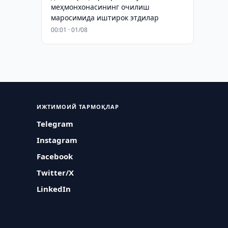
меҳмонхонасининг очилиш
маросимида иштирок этдилар
00:01 · 01/08
ИЖТИМОИЙ ТАРМОҚЛАР
Telegram
Instagram
Facebook
Twitter/X
LinkedIn