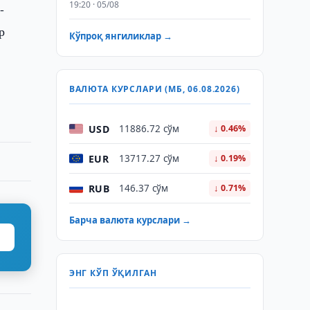
19:20 · 05/08
-
р
Кўпроқ янгиликлар →
ВАЛЮТА КУРСЛАРИ (МБ, 06.08.2026)
USD
11886.72 сўм
↓ 0.46%
EUR
13717.27 сўм
↓ 0.19%
RUB
146.37 сўм
↓ 0.71%
Барча валюта курслари →
ЭНГ КЎП ЎҚИЛГАН