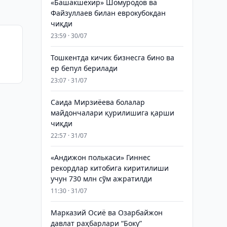
«Башакшехир» Шомуродов ва
Файзуллаев билан еврокубокдан
чиқди
23:59 · 30/07
Тошкентда кичик бизнесга бино ва
ер бепул берилади
23:07 · 31/07
Саида Мирзиёева болалар
майдончалари қурилишига қарши
чиқди
22:57 · 31/07
«Андижон полькаси» Гиннес
рекордлар китобига киритилиши
учун 730 млн сўм ажратилди
11:30 · 31/07
Марказий Осиё ва Озарбайжон
давлат раҳбарлари “Боку”