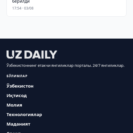
берилди
17:54 · 03/08
Ўзбекистоннинг етакчи янгиликлар порталы. 24/7 янгиликлар.
БЎЛИМЛАР
Ўзбекистон
Иқтисод
Молия
Технологиялар
Маданият