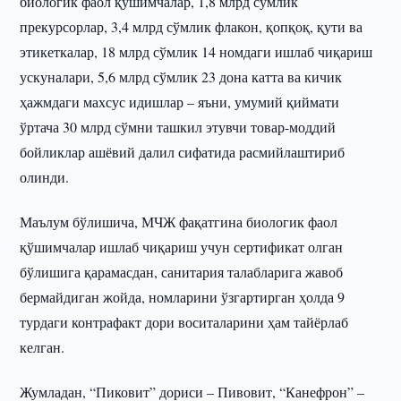
биологик фаол қўшимчалар, 1,8 млрд сўмлик
прекурсорлар, 3,4 млрд сўмлик флакон, қопқоқ, қути ва
этикеткалар, 18 млрд сўмлик 14 номдаги ишлаб чиқариш
ускуналари, 5,6 млрд сўмлик 23 дона катта ва кичик
ҳажмдаги махсус идишлар – яъни, умумий қиймати
ўртача 30 млрд сўмни ташкил этувчи товар-моддий
бойликлар ашёвий далил сифатида расмийлаштириб
олинди.
Маълум бўлишича, МЧЖ фақатгина биологик фаол
қўшимчалар ишлаб чиқариш учун сертификат олган
бўлишига қарамасдан, санитария талабларига жавоб
бермайдиган жойда, номларини ўзгартирган ҳолда 9
турдаги контрафакт дори воситаларини ҳам тайёрлаб
келган.
Жумладан, “Пиковит” дориси – Пивовит, “Канефрон” –