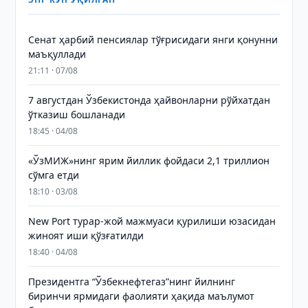
Сенат ҳарбий пенсиялар тўғрисидаги янги қонунни
маъқуллади
21:11 · 07/08
7 августдан Ўзбекистонда ҳайвонларни рўйхатдан
ўтказиш бошланади
18:45 · 04/08
«ЎзМИЖ»нинг ярим йиллик фойдаси 2,1 триллион
сўмга етди
18:10 · 03/08
New Port турар-жой мажмуаси қурилиши юзасидан
жиноят иши қўзғатилди
18:40 · 04/08
Президентга “Ўзбекнефтегаз”нинг йилнинг
биринчи ярмидаги фаолияти ҳақида маълумот