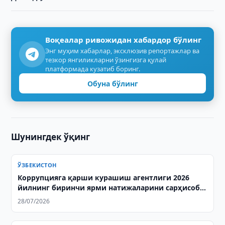
Воқеалар ривожидан хабардор бўлинг
Энг муҳим хабарлар, эксклюзив репортажлар ва
тезкор янгиликларни ўзингизга қулай
платформада кузатиб боринг.
Обуна бўлинг
Шунингдек ўқинг
ЎЗБЕКИСТОН
Коррупцияга қарши курашиш агентлиги 2026
йилнинг биринчи ярми натижаларини сарҳисоб
қилди
28/07/2026