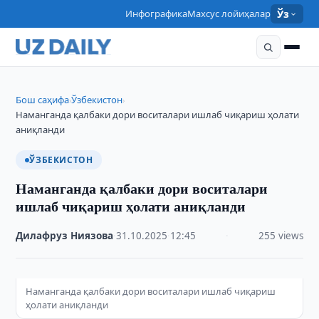
Инфографика
Махсус лойиҳалар
Ўз
Бош саҳифа
Ўзбекистон
›
›
Наманганда қалбаки дори воситалари ишлаб чиқариш ҳолати
аниқланди
ЎЗБЕКИСТОН
Наманганда қалбаки дори воситалари
ишлаб чиқариш ҳолати аниқланди
Дилафруз Ниязова
·
31.10.2025
·
12:45
·
255 views
Наманганда қалбаки дори воситалари ишлаб чиқариш
ҳолати аниқланди