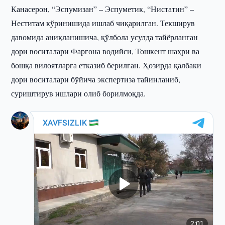
Канасерон, “Эспумизан” – Эспуметик, “Нистатин” –
Неститам кўринишида ишлаб чиқарилган. Текширув
давомида аниқланишича, қўлбола усулда тайёрланган
дори воситалари Фарғона водийси, Тошкент шаҳри ва
бошқа вилоятларга етказиб берилган. Ҳозирда қалбаки
дори воситалари бўйича экспертиза тайинланиб,
суриштирув ишлари олиб борилмоқда.