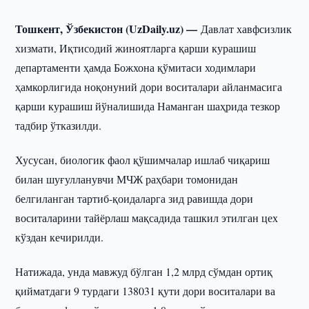
Тошкент, Ўзбекистон (UzDaily.uz) —
Давлат хавфсизлик
хизмати, Иқтисодий жиноятларга қарши курашиш
департаменти ҳамда Божхона қўмитаси ходимлари
ҳамкорлигида ноқонуний дори воситалари айланмасига
қарши курашиш йўналишида Наманган шаҳрида тезкор
тадбир ўтказилди.
Хусусан, биологик фаол қўшимчалар ишлаб чиқариш
билан шуғулланувчи МЧЖ раҳбари томонидан
белгиланган тартиб-қоидаларга зид равишда дори
воситаларини тайёрлаш мақсадида ташкил этилган цех
кўздан кечирилди.
Натижада, унда мавжуд бўлган 1,2 млрд сўмдан ортиқ
қийматдаги 9 турдаги 138031 қути дори воситалари ва