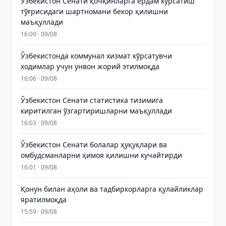
Ўзбекистон Сенати қочқинларга ёрдам кўрсатиш
тўғрисидаги шартномани бекор қилишни
маъқуллади
16:09 · 09/08
Ўзбекистонда коммунал хизмат кўрсатувчи
ходимлар учун унвон жорий этилмоқда
16:06 · 09/08
Ўзбекистон Сенати статистика тизимига
киритилган ўзгартиришларни маъқуллади
16:03 · 09/08
Ўзбекистон Сенати болалар ҳуқуқлари ва
омбудсманларни ҳимоя қилишни кучайтирди
16:01 · 09/08
Қонун билан аҳоли ва тадбиркорларга қулайликлар
яратилмоқда
15:59 · 09/08