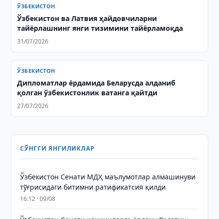
ЎЗБЕКИСТОН
Ўзбекистон ва Латвия ҳайдовчиларни
тайёрлашнинг янги тизимини тайёрламоқда
31/07/2026
ЎЗБЕКИСТОН
Дипломатлар ёрдамида Беларусда алданиб
қолган ўзбекистонлик ватанга қайтди
27/07/2026
СЎНГГИ ЯНГИЛИКЛАР
Ўзбекистон Сенати МДҲ маълумотлар алмашинуви
тўғрисидаги битимни ратификатсия қилди
16:12 · 09/08