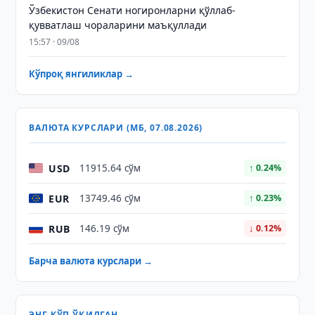
Ўзбекистон Сенати ногиронларни қўллаб-
қувватлаш чораларини маъқуллади
15:57 · 09/08
Кўпроқ янгиликлар →
ВАЛЮТА КУРСЛАРИ (МБ, 07.08.2026)
USD
11915.64 сўм
↑ 0.24%
EUR
13749.46 сўм
↑ 0.23%
RUB
146.19 сўм
↓ 0.12%
Барча валюта курслари →
ЭНГ КЎП ЎҚИЛГАН