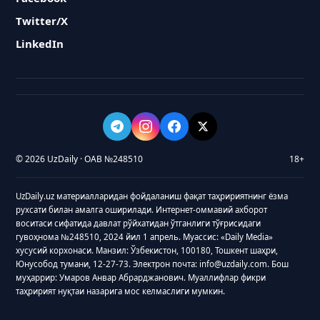
Twitter/X
LinkedIn
© 2026 UzDaily · ОАВ №248510
18+
UzDaily.uz материалларидан фойдаланиш фақат таҳририятнинг ёзма
рухсати билан амалга оширилади. Интернет-оммавий ахборот
воситаси сифатида давлат рўйхатидан ўтганлиги тўғрисидаги
гувоҳнома №248510, 2024 йил 1 апрель. Муассис: «Daily Media»
хусусий корхонаси. Манзил: Ўзбекистон, 100180, Тошкент шаҳри,
Юнусобод тумани, 12-27-73. Электрон почта: info@uzdaily.com. Бош
муҳаррир: Умаров Анвар Абрарджанович. Муаллифлар фикри
таҳририят нуқтаи назарига мос келмаслиги мумкин.