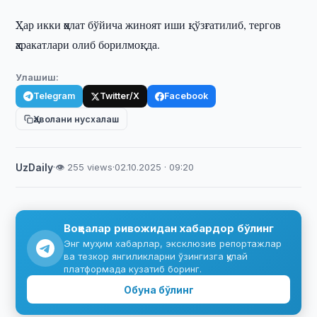
Ҳар икки ҳолат бўйича жиноят иши қўзғатилиб, тергов
ҳаракатлари олиб борилмоқда.
Улашиш:
Telegram
Twitter/X
Facebook
Ҳаволани нусхалаш
UzDaily
·
👁 255 views
·
02.10.2025 · 09:20
Воқеалар ривожидан хабардор бўлинг
Энг муҳим хабарлар, эксклюзив репортажлар
ва тезкор янгиликларни ўзингизга қулай
платформада кузатиб боринг.
Обуна бўлинг