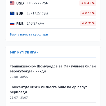
USD
11886.72 сўм
↓ 0.46%
EUR
13717.27 сўм
↓ 0.19%
RUB
146.37 сўм
↓ 0.71%
Барча валюта курслари →
ЭНГ КЎП ЎҚИЛГАН
«Башакшехир» Шомуродов ва Файзуллаев билан
еврокубокдан чиқди
23:59 · 30/07
Тошкентда кичик бизнесга бино ва ер бепул
берилади
23:07 · 31/07