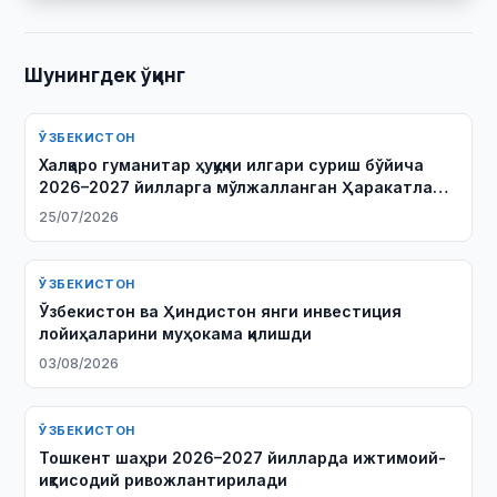
Шунингдек ўқинг
ЎЗБЕКИСТОН
Халқаро гуманитар ҳуқуқни илгари суриш бўйича
2026–2027 йилларга мўлжалланган Ҳаракатлар
режаси имзоланди
25/07/2026
ЎЗБЕКИСТОН
Ўзбекистон ва Ҳиндистон янги инвестиция
лойиҳаларини муҳокама қилишди
03/08/2026
ЎЗБЕКИСТОН
Тошкент шаҳри 2026–2027 йилларда ижтимоий-
иқтисодий ривожлантирилади