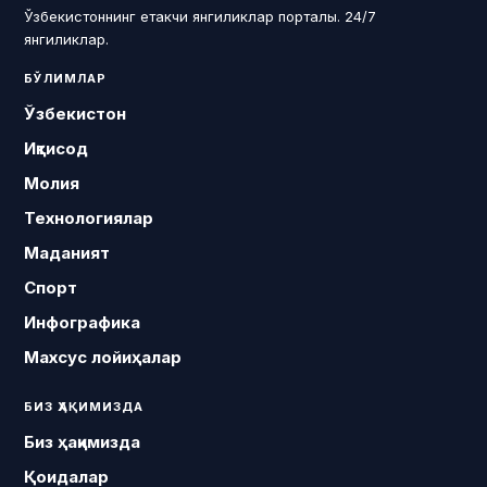
Ўзбекистоннинг етакчи янгиликлар порталы. 24/7
янгиликлар.
БЎЛИМЛАР
Ўзбекистон
Иқтисод
Молия
Технологиялар
Маданият
Спорт
Инфографика
Махсус лойиҳалар
БИЗ ҲАҚИМИЗДА
Биз ҳақимизда
Қоидалар