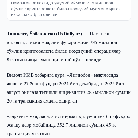
Наманган вилоятида умумий қиймати 735 миллион
сўмлик криптовалюта билан ноқонуний муомала қилган
икки шахс қўлга олинди
Тошкент, Ўзбекистон (UzDaily.uz) —
Наманган
вилоятида икки маҳаллий фуқаро жами 735 миллион
сўмлик криптовалюта билан ноқонуний операциялар
ўтказганликда гумон қилиниб қўлга олинди.
Вилоят ИИБ хабарига кўра, «Янгиобод» маҳалласида
яшовчи 27 ёшли фуқаро 2024 йил декабридан 2025 йил
август ойигача тегишли лицензиясиз 283 миллион сўмлик
20 та транзакция амалга оширган.
«Заркент» маҳалласида истиқомат қилувчи яна бир фуқаро
эса шу давр мобайнида 352,7 миллион сўмлик 45 та
транзакция ўтказган.