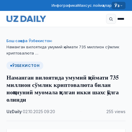
Инфографика
Махсус лойиҳалар
Ўз
Бош саҳифа
Ўзбекистон
›
›
Наманган вилоятида умумий қиймати 735 миллион сўмлик
криптовалюта …
ЎЗБЕКИСТОН
Наманган вилоятида умумий қиймати 735
миллион сўмлик криптовалюта билан
ноқонуний муомала қилган икки шахс қўлга
олинди
UzDaily
·
02.10.2025
·
09:20
·
255 views