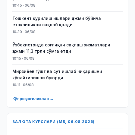
10:45 · 06/08
Тошкент қурилиш ишлари ҳажми бўйича
етакчиликни сақлаб қолди
10:30 · 06/08
Ўзбекистонда соғлиқни сақлаш хизматлари
ҳажми 11,3 трлн сўмга етди
10:15 · 06/08
Мирзиёев гўшт ва сут ишлаб чиқаришни
кўпайтиришни буюрди
10:11 · 06/08
Кўпроқ янгиликлар →
ВАЛЮТА КУРСЛАРИ (МБ, 06.08.2026)