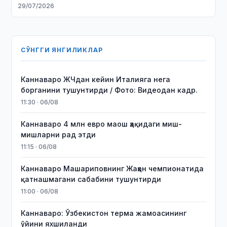
29/07/2026
СЎНГГИ ЯНГИЛИКЛАР
Каннаваро ЖЧдан кейин Италияга нега
борганини тушунтирди / Фото: Видеодан кадр.
11:30 · 06/08
Каннаваро 4 млн евро маош ҳақидаги миш-
мишларни рад этди
11:15 · 06/08
Каннаваро Машариповнинг Жаҳон чемпионатида
қатнашмагани сабабини тушунтирди
11:00 · 06/08
Каннаваро: Ўзбекистон терма жамоасининг
ўйини яхшиланди