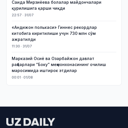
Саида Мирзиёева болалар майдончалари
қурилишига қарши чиқди
22:57 · 31/07
«Андижон полькаси» Гиннес рекордлар
китобига киритилиши учун 730 млн сўм
ажратилди
11:30 · 31/07
Марказий Осиё ва Озарбайжон давлат
раҳбарлари “Боку” меҳмонхонасининг очилиш
маросимида иштирок этдилар
00:01 · 01/08