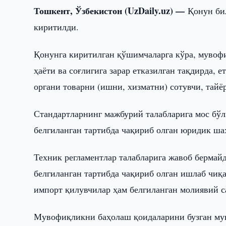
Тошкент, Ўзбекистон (UzDaily.uz) —
Қонун би
киритилди.
Қонунга киритилган қўшимчаларга кўра, мувоф
ҳаёти ва соғлигига зарар етказилган тақдирда,
органи товарни (ишни, хизматни) сотувчи, тайё
Стандартларнинг мажбурий талабларига мос бў
белгиланган тартибда чақириб олган юридик ша
Техник регламентлар талабларига жавоб берма
белгиланган тартибда чақириб олган ишлаб чиқ
импорт қилувчилар ҳам белгиланган молиявий 
Мувофиқликни баҳолаш қоидаларини бузган му