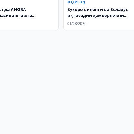
ИҚТИСОД
онда ANORA
Бухоро вилояти ва Беларус
асининг ишга
иқтисодий ҳамкорликни
иши муҳокама қилинди
кенгайтиради
01/08/2026