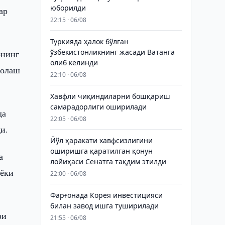
юборилди
ар
22:15 · 06/08
Туркияда ҳалок бўлган
ўзбекистонликнинг жасади Ватанга
онинг
олиб келинди
ҳолаш
22:10 · 06/08
Хавфли чиқиндиларни бошқариш
самарадорлиги оширилади
да
22:05 · 06/08
и.
Йўл ҳаракати хавфсизлигини
оширишга қаратилган қонун
а
лойиҳаси Сенатга тақдим этилди
 ёки
22:00 · 06/08
Фарғонада Корея инвестицияси
билан завод ишга туширилади
ри
21:55 · 06/08