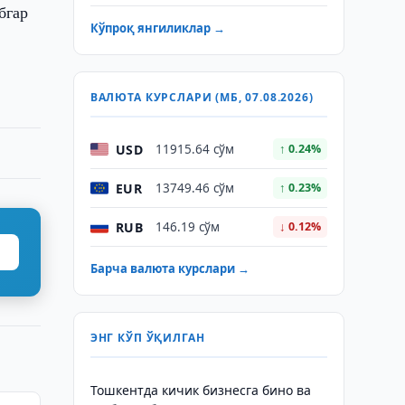
бгар
Кўпроқ янгиликлар →
ВАЛЮТА КУРСЛАРИ (МБ, 07.08.2026)
USD
11915.64 сўм
↑ 0.24%
EUR
13749.46 сўм
↑ 0.23%
RUB
146.19 сўм
↓ 0.12%
Барча валюта курслари →
ЭНГ КЎП ЎҚИЛГАН
Тошкентда кичик бизнесга бино ва