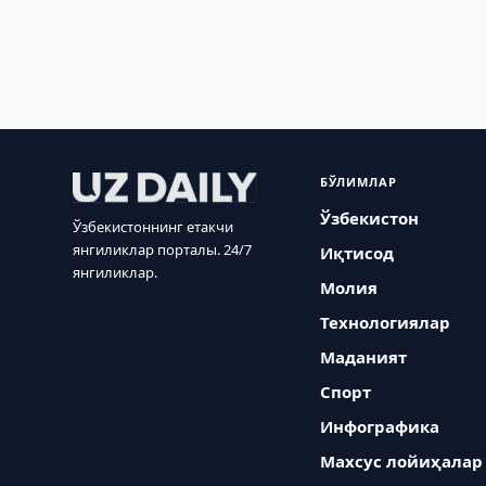
БЎЛИМЛАР
Ўзбекистон
Ўзбекистоннинг етакчи
янгиликлар порталы. 24/7
Иқтисод
янгиликлар.
Молия
Технологиялар
Маданият
Спорт
Инфографика
Махсус лойиҳалар