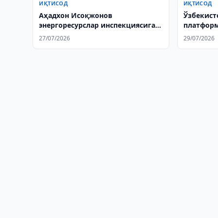
ИҚТИСОД
ИҚТИСОД
Аҳадхон Исоқжонов
Ўзбекист
энергоресурслар инспекциясига
платформ
раҳбар бўлди
туширил
27/07/2026
29/07/2026