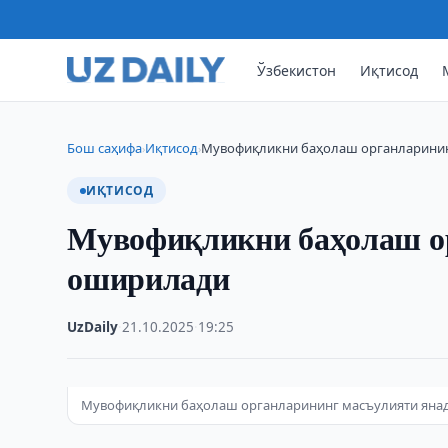
Ўзбекистон
Иқтисод
Бош саҳифа
Иқтисод
Мувофиқликни баҳолаш органларинин
›
›
ИҚТИСОД
Мувофиқликни баҳолаш о
оширилади
UzDaily
·
21.10.2025
·
19:25
Мувофиқликни баҳолаш органларининг масъулияти янада