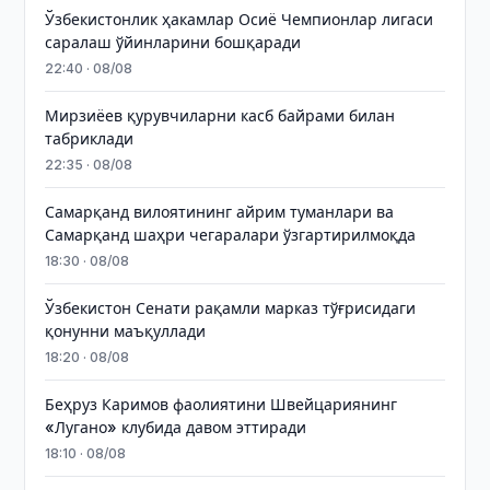
Ўзбекистонлик ҳакамлар Осиё Чемпионлар лигаси
саралаш ўйинларини бошқаради
22:40 · 08/08
Мирзиёев қурувчиларни касб байрами билан
табриклади
22:35 · 08/08
Самарқанд вилоятининг айрим туманлари ва
Самарқанд шаҳри чегаралари ўзгартирилмоқда
18:30 · 08/08
Ўзбекистон Сенати рақамли марказ тўғрисидаги
қонунни маъқуллади
18:20 · 08/08
Беҳруз Каримов фаолиятини Швейцариянинг
«Лугано» клубида давом эттиради
18:10 · 08/08