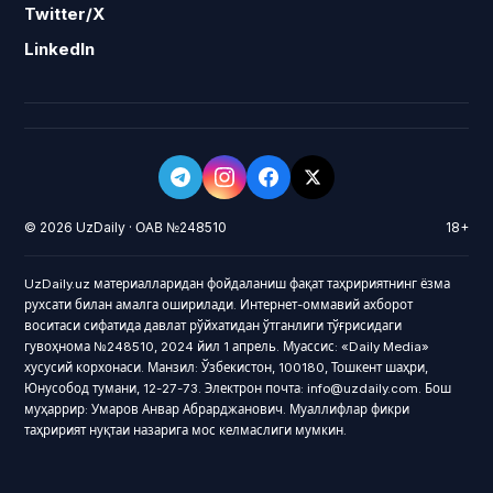
Twitter/X
LinkedIn
© 2026 UzDaily · ОАВ №248510
18+
UzDaily.uz материалларидан фойдаланиш фақат таҳририятнинг ёзма
рухсати билан амалга оширилади. Интернет-оммавий ахборот
воситаси сифатида давлат рўйхатидан ўтганлиги тўғрисидаги
гувоҳнома №248510, 2024 йил 1 апрель. Муассис: «Daily Media»
хусусий корхонаси. Манзил: Ўзбекистон, 100180, Тошкент шаҳри,
Юнусобод тумани, 12-27-73. Электрон почта: info@uzdaily.com. Бош
муҳаррир: Умаров Анвар Абрарджанович. Муаллифлар фикри
таҳририят нуқтаи назарига мос келмаслиги мумкин.