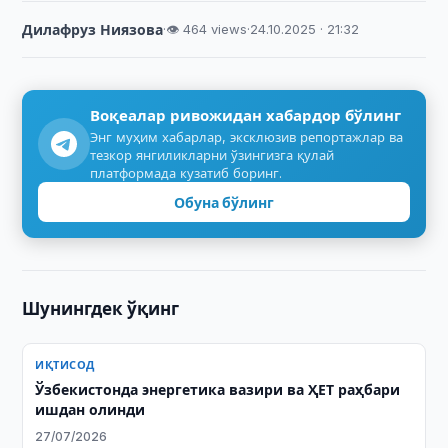
Дилафруз Ниязова
·
👁 464 views
·
24.10.2025 · 21:32
Воқеалар ривожидан хабардор бўлинг
Энг муҳим хабарлар, эксклюзив репортажлар ва
тезкор янгиликларни ўзингизга қулай
платформада кузатиб боринг.
Обуна бўлинг
Шунингдек ўқинг
ИҚТИСОД
Ўзбекистонда энергетика вазири ва ҲЕТ раҳбари
ишдан олинди
27/07/2026