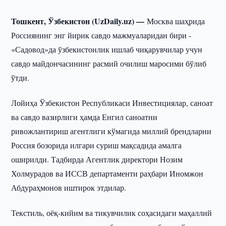
Тошкент, Ўзбекистон (UzDaily.uz) —
Москва шаҳрида
Россиянинг энг йирик савдо мажмуаларидан бири -
«Садовод»да ўзбекистонлик ишлаб чиқарувчилар учун
савдо майдончасининг расмий очилиш маросими бўлиб
ўтди.
Лойиҳа Ўзбекистон Республикаси Инвестициялар, саноат
ва савдо вазирлиги ҳамда Енгил саноатни
ривожлантириш агентлиги кўмагида миллий брендларни
Россия бозорида илгари суриш мақсадида амалга
оширилди. Тадбирда Агентлик директори Нозим
Холмурадов ва ИССВ департаменти раҳбари Иномжон
Абдураҳмонов иштирок этдилар.
Текстиль, оёқ-кийим ва тикувчилик соҳасидаги маҳаллий