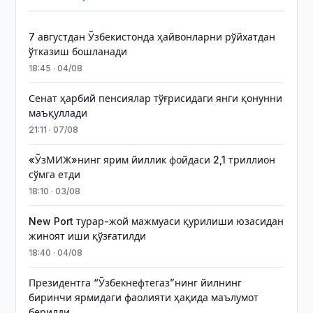
7 августдан Ўзбекистонда ҳайвонларни рўйхатдан
ўтказиш бошланади
18:45 · 04/08
Сенат ҳарбий пенсиялар тўғрисидаги янги қонунни
маъқуллади
21:11 · 07/08
«ЎзМИЖ»нинг ярим йиллик фойдаси 2,1 триллион
сўмга етди
18:10 · 03/08
New Port турар-жой мажмуаси қурилиши юзасидан
жиноят иши қўзғатилди
18:40 · 04/08
Президентга “Ўзбекнефтегаз”нинг йилнинг
биринчи ярмидаги фаолияти ҳақида маълумот
берилди