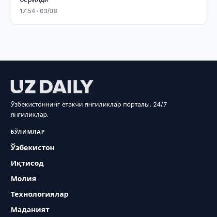
17:54 · 03/08
Ўзбекистоннинг етакчи янгиликлар порталы. 24/7
янгиликлар.
БЎЛИМЛАР
Ўзбекистон
Иқтисод
Молия
Технологиялар
Маданият