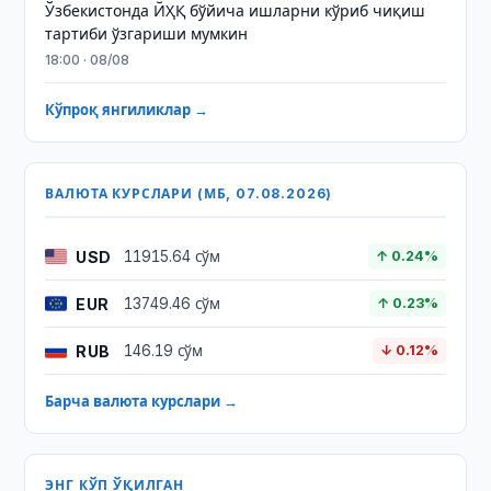
Ўзбекистонда ЙҲҚ бўйича ишларни кўриб чиқиш
тартиби ўзгариши мумкин
18:00 · 08/08
Кўпроқ янгиликлар →
ВАЛЮТА КУРСЛАРИ (МБ, 07.08.2026)
USD
11915.64 сўм
↑ 0.24%
EUR
13749.46 сўм
↑ 0.23%
RUB
146.19 сўм
↓ 0.12%
Барча валюта курслари →
ЭНГ КЎП ЎҚИЛГАН