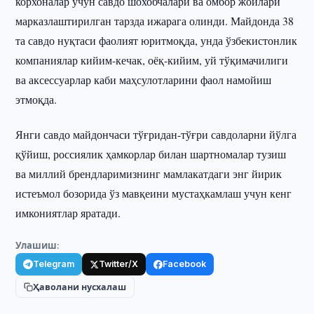
корхоналар учун савдо шохобчалари ва омбор жойлари
марказлаштирилган тарзда ижарага олинди. Майдонда 38
та савдо нуқтаси фаолият юритмоқда, унда ўзбекистонлик
компаниялар кийим-кечак, оёқ-кийим, уй тўқимачилиги
ва аксессуарлар каби маҳсулотларини фаол намойиш
этмоқда.
Янги савдо майдончаси тўғридан-тўғри савдоларни йўлга
қўйиш, россиялик ҳамкорлар билан шартномалар тузиш
ва миллий брендларимизнинг мамлакатдаги энг йирик
истеъмол бозорида ўз мавқеини мустаҳкамлаш учун кенг
имкониятлар яратади.
Улашиш:
Telegram
Twitter/X
Facebook
Ҳаволани нусхалаш