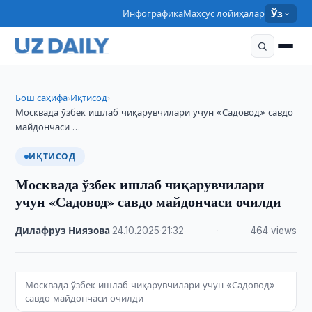
Инфографика
Махсус лойиҳалар
Ўз
Бош саҳифа
Иқтисод
›
›
Москвада ўзбек ишлаб чиқарувчилари учун «Садовод» савдо
майдончаси …
ИҚТИСОД
Москвада ўзбек ишлаб чиқарувчилари
учун «Садовод» савдо майдончаси очилди
Дилафруз Ниязова
·
24.10.2025
·
21:32
·
464 views
Москвада ўзбек ишлаб чиқарувчилари учун «Садовод»
савдо майдончаси очилди