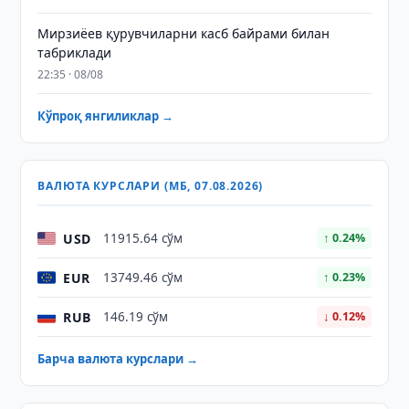
Мирзиёев қурувчиларни касб байрами билан
табриклади
22:35 · 08/08
Кўпроқ янгиликлар →
ВАЛЮТА КУРСЛАРИ (МБ, 07.08.2026)
USD
11915.64 сўм
↑ 0.24%
EUR
13749.46 сўм
↑ 0.23%
RUB
146.19 сўм
↓ 0.12%
Барча валюта курслари →