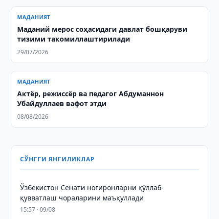
МАДАНИЯТ
Маданий мерос соҳасидаги давлат бошқаруви
тизими такомиллаштирилади
29/07/2026
МАДАНИЯТ
Актёр, режиссёр ва педагог Абдуманнон
Убайдуллаев вафот этди
08/08/2026
СЎНГГИ ЯНГИЛИКЛАР
Ўзбекистон Сенати ногиронларни қўллаб-
қувватлаш чораларини маъқуллади
15:57 · 09/08