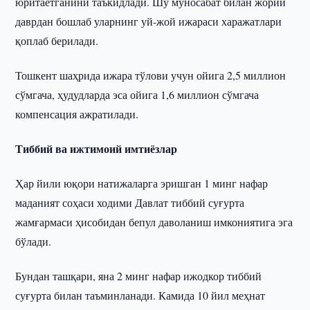
юритаётганини таъкидлади. Шу муносабат билан жорий
даврдан бошлаб уларнинг уй-жой ижараси харажатлари
қоплаб берилади.
Тошкент шаҳрида ижара тўлови учун ойига 2,5 миллион
сўмгача, ҳудудларда эса ойига 1,6 миллион сўмгача
компенсация ажратилади.
Тиббий ва ижтимоий имтиёзлар
Ҳар йили юқори натижаларга эришган 1 минг нафар
маданият соҳаси ходими Давлат тиббий суғурта
жамғармаси ҳисобидан бепул даволаниш имкониятига эга
бўлади.
Бундан ташқари, яна 2 минг нафар ижодкор тиббий
суғурта билан таъминланади. Камида 10 йил меҳнат