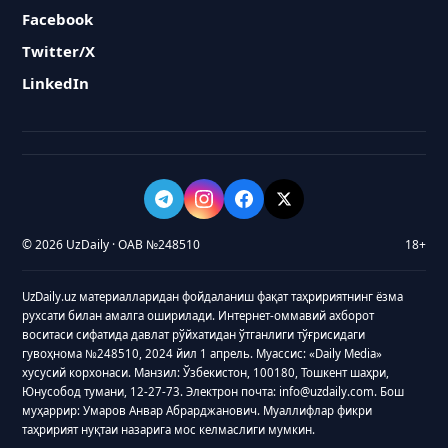
Facebook
Twitter/X
LinkedIn
© 2026 UzDaily · ОАВ №248510
18+
UzDaily.uz материалларидан фойдаланиш фақат таҳририятнинг ёзма
рухсати билан амалга оширилади. Интернет-оммавий ахборот
воситаси сифатида давлат рўйхатидан ўтганлиги тўғрисидаги
гувоҳнома №248510, 2024 йил 1 апрель. Муассис: «Daily Media»
хусусий корхонаси. Манзил: Ўзбекистон, 100180, Тошкент шаҳри,
Юнусобод тумани, 12-27-73. Электрон почта: info@uzdaily.com. Бош
муҳаррир: Умаров Анвар Абрарджанович. Муаллифлар фикри
таҳририят нуқтаи назарига мос келмаслиги мумкин.