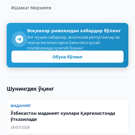
#Шавкат Мирзиёев
Воқеалар ривожидан хабардор бўлинг
Энг муҳим хабарлар, эксклюзив репортажлар ва
тезкор янгиликларни ўзингизга қулай
платформада кузатиб боринг.
Обуна бўлинг
Шунингдек ўқинг
МАДАНИЯТ
Ўзбекистон маданият кунлари Қирғизистонда
ўтказилади
28/07/2026