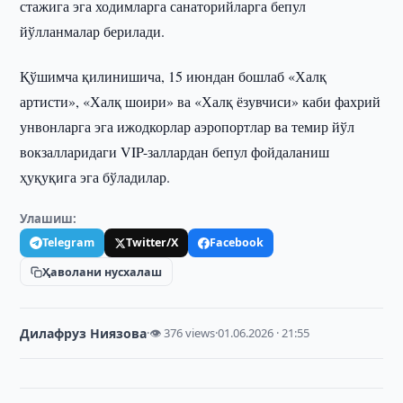
стажига эга ходимларга санаторийларга бепул
йўлланмалар берилади.
Қўшимча қилинишича, 15 июндан бошлаб «Халқ
артисти», «Халқ шоири» ва «Халқ ёзувчиси» каби фахрий
унвонларга эга ижодкорлар аэропортлар ва темир йўл
вокзалларидаги VIP-заллардан бепул фойдаланиш
ҳуқуқига эга бўладилар.
Улашиш:
Telegram
Twitter/X
Facebook
Ҳаволани нусхалаш
Дилафруз Ниязова
·
👁 376 views
·
01.06.2026 · 21:55