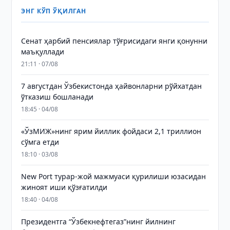
ЭНГ КЎП ЎҚИЛГАН
Сенат ҳарбий пенсиялар тўғрисидаги янги қонунни
маъқуллади
21:11 · 07/08
7 августдан Ўзбекистонда ҳайвонларни рўйхатдан
ўтказиш бошланади
18:45 · 04/08
«ЎзМИЖ»нинг ярим йиллик фойдаси 2,1 триллион
сўмга етди
18:10 · 03/08
New Port турар-жой мажмуаси қурилиши юзасидан
жиноят иши қўзғатилди
18:40 · 04/08
Президентга “Ўзбекнефтегаз”нинг йилнинг