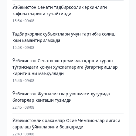
Ўзбекистон Сенати тадбиркорлик эркинлиги
кафолатларини кучайтирди
15:54 · 09/08
Тадбиркорлик субъектлари учун тартибга солиш
юки камайтирилмоқда
15:53 · 09/08
Ўзбекистон Сенати экстремизмга қарши кураш
тўғрисидаги қонун ҳужжатларига ўзгартиришлар
киритишни маъқуллади
15:46 · 09/08
Ўзбекистон Журналистлар уюшмаси ҳузурида
блогерлар кенгаши тузилди
22:45 · 08/08
Ўзбекистонлик ҳакамлар Осиё Чемпионлар лигаси
саралаш ўйинларини бошқаради
22:40 · 08/08