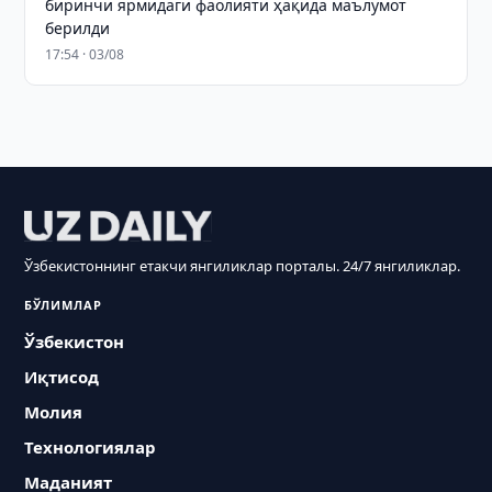
биринчи ярмидаги фаолияти ҳақида маълумот
берилди
17:54 · 03/08
Ўзбекистоннинг етакчи янгиликлар порталы. 24/7 янгиликлар.
БЎЛИМЛАР
Ўзбекистон
Иқтисод
Молия
Технологиялар
Маданият