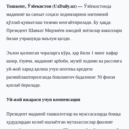
Тошкент, Ўзбекистон (UzDaily.uz) —
Ўзбекистонда
маданият ва санъат соҳаси ходимларини ижтимоий
қўллаб-қувватлаш тизими кенгайтирилади. Бу ҳақда
Президент Шавкат Мирзиёев ижодий зиёлилар вакиллари
билан учрашувда маълум қилди.
Эълон қилинган чораларга кўра, ҳар йили 1 минг нафар
шоир, ёзувчи, маданият арбоби, музей ходими ва рассомга
уй-жой харид қилиш учун ипотека кредити
расмийлаштирилганда бошланғич бадалнинг 50 фоизи
қоплаб берилади.
Уй-жой ижараси учун компенсация
Президент маданий ташкилотлар ва муассасаларда бошқа
ҳудудлардан келиб ишлаётган мутахассислар фаолият