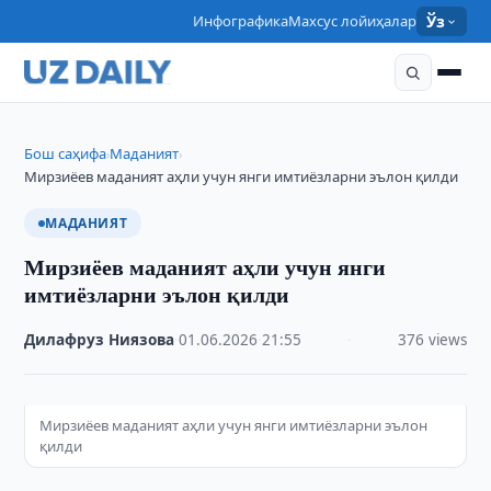
Инфографика
Махсус лойиҳалар
Ўз
Бош саҳифа
Маданият
›
›
Мирзиёев маданият аҳли учун янги имтиёзларни эълон қилди
МАДАНИЯТ
Мирзиёев маданият аҳли учун янги
имтиёзларни эълон қилди
Дилафруз Ниязова
·
01.06.2026
·
21:55
·
376 views
Мирзиёев маданият аҳли учун янги имтиёзларни эълон
қилди