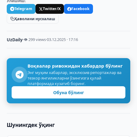
Улашиш:
Telegram
Twitter/X
Facebook
Ҳаволани нусхалаш
UzDaily
·
👁 299 views
·
03.12.2025 · 17:16
Воқеалар ривожидан хабардор бўлинг
Энг муҳим хабарлар, эксклюзив репортажлар ва
тезкор янгиликларни ўзингизга қулай
платформада кузатиб боринг.
Обуна бўлинг
Шунингдек ўқинг