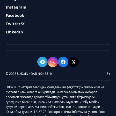
Instagram
Facebook
Twitter/X
LinkedIn
© 2026 UzDaily · ОАВ №248510
18+
UzDaily.uz материалларидан фойдаланиш фақат таҳририятнинг ёзма
рухсати билан амалга оширилади. Интернет-оммавий ахборот
воситаси сифатида давлат рўйхатидан ўтганлиги тўғрисидаги
гувоҳнома №248510, 2024 йил 1 апрель. Муассис: «Daily Media»
хусусий корхонаси. Манзил: Ўзбекистон, 100180, Тошкент шаҳри,
Юнусобод тумани, 12-27-73. Электрон почта: info@uzdaily.com. Бош