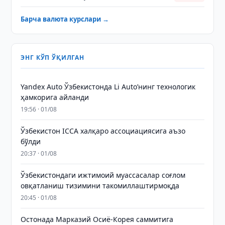
Барча валюта курслари →
ЭНГ КЎП ЎҚИЛГАН
Yandex Auto Ўзбекистонда Li Auto’нинг технологик
ҳамкорига айланди
19:56 · 01/08
Ўзбекистон ICCA халқаро ассоциациясига аъзо
бўлди
20:37 · 01/08
Ўзбекистондаги ижтимоий муассасалар соғлом
овқатланиш тизимини такомиллаштирмоқда
20:45 · 01/08
Остонада Марказий Осиё-Корея саммитига