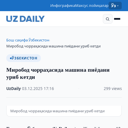
Инфографика
Махсус лойиҳалар
Ўз
Бош саҳифа
Ўзбекистон
›
›
Миробод чорраҳасида машина пиёдани уриб кетди
ЎЗБЕКИСТОН
Миробод чорраҳасида машина пиёдани
уриб кетди
UzDaily
·
03.12.2025
·
17:16
·
299 views
Миробод чорраҳасида машина пиёдани уриб кетди