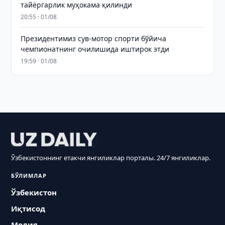
тайёргарлик муҳокама қилинди
20:55 · 01/08
Президентимиз сув-мотор спорти бўйича
чемпионатнинг очилишида иштирок этди
19:59 · 01/08
Ўзбекистоннинг етакчи янгиликлар порталы. 24/7 янгиликлар.
БЎЛИМЛАР
Ўзбекистон
Иқтисод
Молия