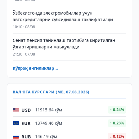
Ўзбекистонда электромобиллар учун
автокредитларни субсидиялаш таклиф этилди
10:10 · 08/08
Сенат пенсия тайинлаш тартибига киритилган
ўзгартиришларни маъқуллади
21:30 · 07/08
Кўпроқ янгиликлар →
ВАЛЮТА КУРСЛАРИ (МБ, 07.08.2026)
USD
11915.64 сўм
↑ 0.24%
EUR
13749.46 сўм
↑ 0.23%
RUB
146.19 сўм
↓ 0.12%