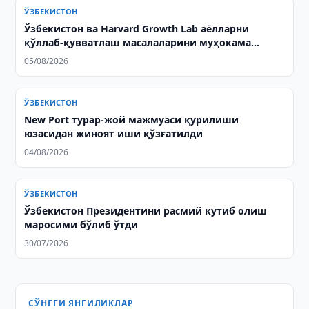
ЎЗБЕКИСТОН
Ўзбекистон ва Harvard Growth Lab аёлларни
қўллаб-қувватлаш масалаларини муҳокама
қилишди
05/08/2026
ЎЗБЕКИСТОН
New Port турар-жой мажмуаси қурилиши
юзасидан жиноят иши қўзғатилди
04/08/2026
ЎЗБЕКИСТОН
Ўзбекистон Президентини расмий кутиб олиш
маросими бўлиб ўтди
30/07/2026
СЎНГГИ ЯНГИЛИКЛАР