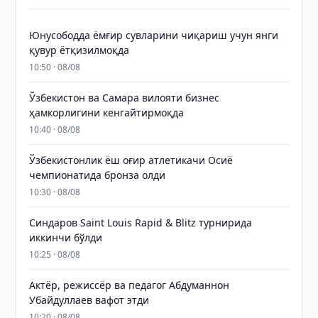
Юнусободда ёмғир сувларини чиқариш учун янги
қувур ётқизилмоқда
10:50 · 08/08
Ўзбекистон ва Самара вилояти бизнес
ҳамкорлигини кенгайтирмоқда
10:40 · 08/08
Ўзбекистонлик ёш оғир атлетикачи Осиё
чемпионатида бронза олди
10:30 · 08/08
Синдаров Saint Louis Rapid & Blitz турнирида
иккинчи бўлди
10:25 · 08/08
Актёр, режиссёр ва педагог Абдуманнон
Убайдуллаев вафот этди
10:20 · 08/08