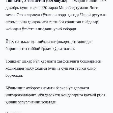
Тошкент, Ўзбекистон (UzDaily.uz) —
Жорий йилнинг 03
декабрь куни соат 11:20 ларда Миробод тумани Янги
замон-Эски саракул кўчалари чорраҳасида Черрй русумли
автомашина ҳайдовчиси тартибга солинган пиёдалар
жойидан ўтаётган пиёдани уриб юборди.
ЙТҲ натижасида пиёдага шифокорлар томонидан
биринчи тез тиббий ёрдам кўрсатилган.
Тошкент шаҳар йўл ҳаракати хавфсизлиги бошқармаси
ходимлари ушбу ҳодиса бўйича судгача тергов олиб
бормоқда.
Бўлимнинг ахборот хизмати барча йўл ҳаракати
иштирокчиларига йўл ҳаракати қоидаларига қатъий риоя
қилиш зарурлигини эслатади.