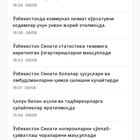
16:09 · 09/08
Ўзбекистонда коммунал хизмат кўрсатувчи
ходимлар учун унвон жорий этилмоқда
16:06 · 09/08
Ўзбекистон Сенати статистика тизимига
киритилган ўзгартиришларни маъқуллади
16:03 · 09/08
Ўзбекистон Сенати болалар ҳуқуқлари ва
омбудсманларни ҳимоя қилишни кучайтирди
16:01 · 09/08
Қонун билан аҳоли ва тадбиркорларга
қулайликлар яратилмоқда
15:59 · 09/08
Ўзбекистон Сенати ногиронларни қўллаб-
қувватлаш чораларини маъқуллади