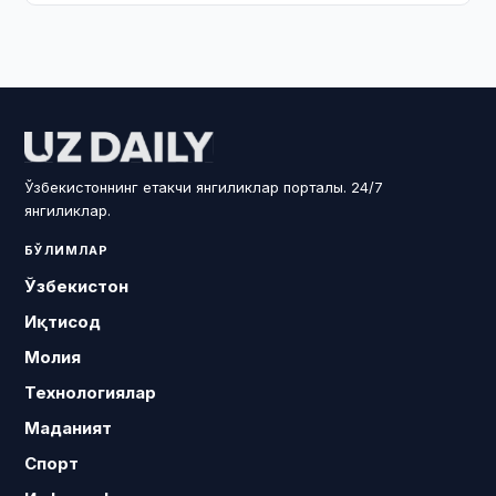
Ўзбекистоннинг етакчи янгиликлар порталы. 24/7
янгиликлар.
БЎЛИМЛАР
Ўзбекистон
Иқтисод
Молия
Технологиялар
Маданият
Спорт