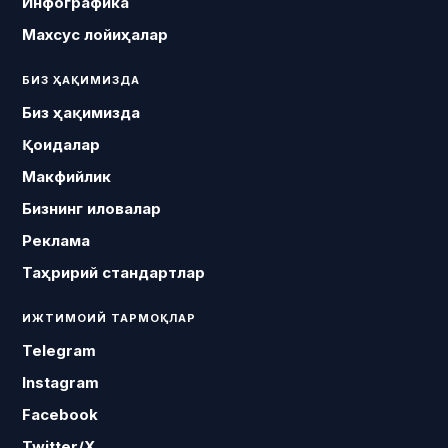
Инфографика
Махсус лойиҳалар
БИЗ ҲАҚИМИЗДА
Биз ҳақимизда
Қоидалар
Макфийлик
Бизнинг иловалар
Реклама
Таҳририй стандартлар
ИЖТИМОИЙ ТАРМОҚЛАР
Telegram
Instagram
Facebook
Twitter/X