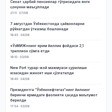
Сенат ҳарбий пенсиялар тўғрисидаги янги
қонунни маъқуллади
21:11 · 07/08
7 августдан Ўзбекистонда ҳайвонларни
рўйхатдан ўтказиш бошланади
18:45 · 04/08
«ЎзМИЖ»нинг ярим йиллик фойдаси 2,1
триллион сўмга етди
18:10 · 03/08
New Port турар-жой мажмуаси қурилиши
юзасидан жиноят иши қўзғатилди
18:40 · 04/08
Президентга “Ўзбекнефтегаз”нинг йилнинг
биринчи ярмидаги фаолияти ҳақида маълумот
берилди
17:54 · 03/08