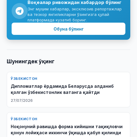
Воқеалар ривожидан хабардор бўлинг
Энг муҳим хабарлар, эксклюзив репортажлар
ва тезкор янгиликларни ўзингизга қулай
платформада кузатиб боринг.
Обуна бўлинг
Шунингдек ўқинг
ЎЗБЕКИСТОН
Дипломатлар ёрдамида Беларусда алданиб
қолган ўзбекистонлик ватанга қайтди
27/07/2026
ЎЗБЕКИСТОН
Ноқонуний равишда форма кийишни тақиқловчи
қонун лойиҳаси иккинчи ўқишда қабул қилинди