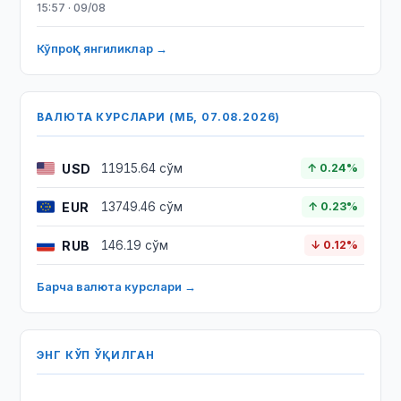
15:57 · 09/08
Кўпроқ янгиликлар →
ВАЛЮТА КУРСЛАРИ (МБ, 07.08.2026)
USD
11915.64 сўм
↑ 0.24%
EUR
13749.46 сўм
↑ 0.23%
RUB
146.19 сўм
↓ 0.12%
Барча валюта курслари →
ЭНГ КЎП ЎҚИЛГАН