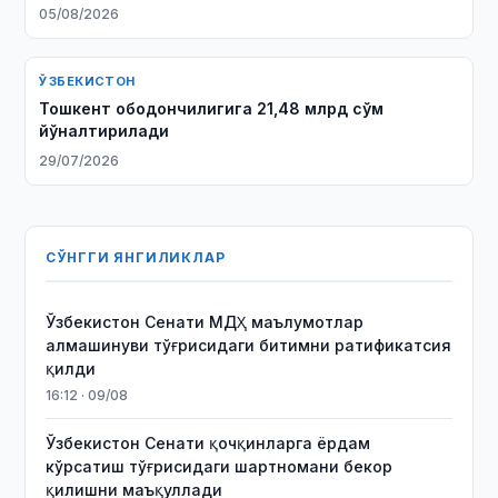
05/08/2026
ЎЗБЕКИСТОН
Тошкент ободончилигига 21,48 млрд сўм
йўналтирилади
29/07/2026
СЎНГГИ ЯНГИЛИКЛАР
Ўзбекистон Сенати МДҲ маълумотлар
алмашинуви тўғрисидаги битимни ратификатсия
қилди
16:12 · 09/08
Ўзбекистон Сенати қочқинларга ёрдам
кўрсатиш тўғрисидаги шартномани бекор
қилишни маъқуллади