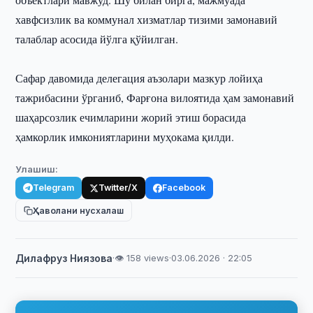
хавфсизлик ва коммунал хизматлар тизими замонавий
талаблар асосида йўлга қўйилган.
Сафар давомида делегация аъзолари мазкур лойиҳа
тажрибасини ўрганиб, Фарғона вилоятида ҳам замонавий
шаҳарсозлик ечимларини жорий этиш борасида
ҳамкорлик имкониятларини муҳокама қилди.
Улашиш:
Telegram
Twitter/X
Facebook
Ҳаволани нусхалаш
Дилафруз Ниязова
·
👁 158 views
·
03.06.2026 · 22:05