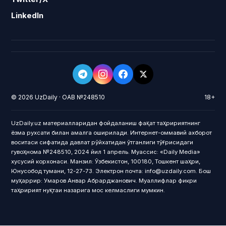
LinkedIn
© 2026 UzDaily · ОАВ №248510
18+
UzDaily.uz материалларидан фойдаланиш фақат таҳририятнинг
ёзма рухсати билан амалга оширилади. Интернет-оммавий ахборот
воситаси сифатида давлат рўйхатидан ўтганлиги тўғрисидаги
гувоҳнома №248510, 2024 йил 1 апрель. Муассис: «Daily Media»
хусусий корхонаси. Манзил: Ўзбекистон, 100180, Тошкент шаҳри,
Юнусобод тумани, 12-27-73. Электрон почта: info@uzdaily.com. Бош
муҳаррир: Умаров Анвар Абрарджанович. Муаллифлар фикри
таҳририят нуқтаи назарига мос келмаслиги мумкин.