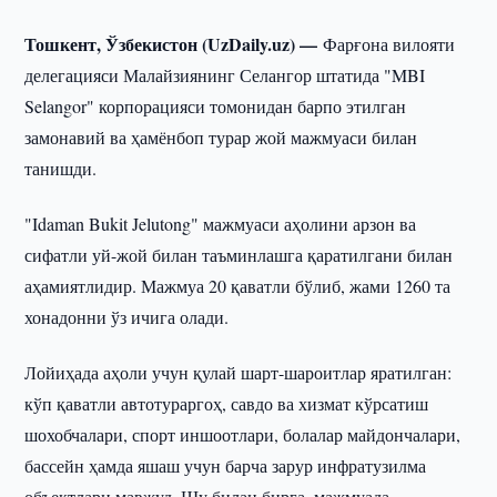
Тошкент, Ўзбекистон (UzDaily.uz) —
Фарғона вилояти
делегацияси Малайзиянинг Селангор штатида "MBI
Selangor" корпорацияси томонидан барпо этилган
замонавий ва ҳамёнбоп турар жой мажмуаси билан
танишди.
"Idaman Bukit Jelutong" мажмуаси аҳолини арзон ва
сифатли уй-жой билан таъминлашга қаратилгани билан
аҳамиятлидир. Мажмуа 20 қаватли бўлиб, жами 1260 та
хонадонни ўз ичига олади.
Лойиҳада аҳоли учун қулай шарт-шароитлар яратилган:
кўп қаватли автотураргоҳ, савдо ва хизмат кўрсатиш
шохобчалари, спорт иншоотлари, болалар майдончалари,
бассейн ҳамда яшаш учун барча зарур инфратузилма
объектлари мавжуд. Шу билан бирга, мажмуада