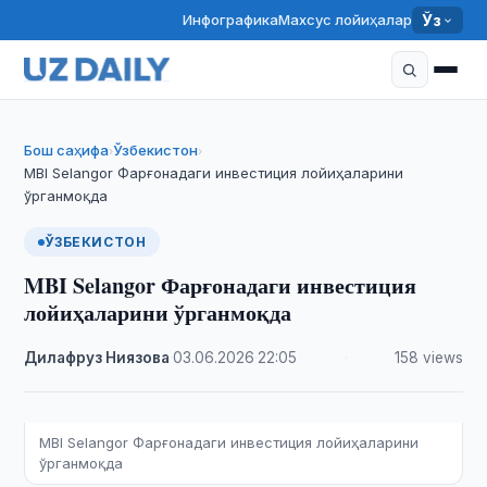
Инфографика
Махсус лойиҳалар
Ўз
Бош саҳифа
Ўзбекистон
›
›
MBI Selangor Фарғонадаги инвестиция лойиҳаларини
ўрганмоқда
ЎЗБЕКИСТОН
MBI Selangor Фарғонадаги инвестиция
лойиҳаларини ўрганмоқда
Дилафруз Ниязова
·
03.06.2026
·
22:05
·
158 views
MBI Selangor Фарғонадаги инвестиция лойиҳаларини
ўрганмоқда