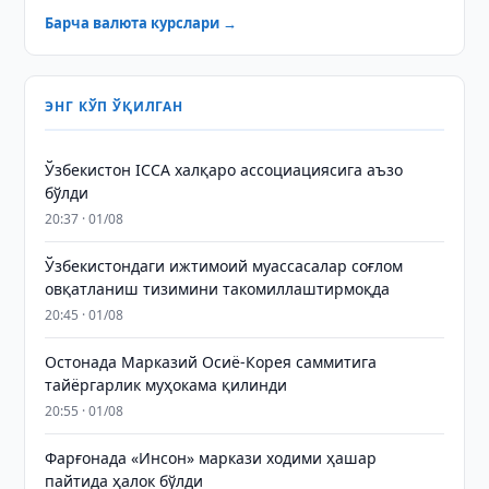
Барча валюта курслари →
ЭНГ КЎП ЎҚИЛГАН
Ўзбекистон ICCA халқаро ассоциациясига аъзо
бўлди
20:37 · 01/08
Ўзбекистондаги ижтимоий муассасалар соғлом
овқатланиш тизимини такомиллаштирмоқда
20:45 · 01/08
Остонада Марказий Осиё-Корея саммитига
тайёргарлик муҳокама қилинди
20:55 · 01/08
Фарғонада «Инсон» маркази ходими ҳашар
пайтида ҳалок бўлди