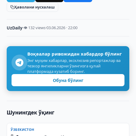
Ҳаволани нусхалаш
UzDaily
·
👁 132 views
·
03.06.2026 · 22:00
Воқеалар ривожидан хабардор бўлинг
Энг муҳим хабарлар, эксклюзив репортажлар ва
тезкор янгиликларни ўзингизга қулай
платформада кузатиб боринг.
Обуна бўлинг
Шунингдек ўқинг
ЎЗБЕКИСТОН