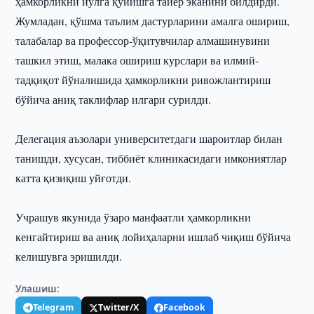
ҳамкорликни йўлга қўйишга тайёр эканини билдирди.
Жумладан, қўшма таълим дастурларини амалга ошириш,
талабалар ва профессор-ўқитувчилар алмашинувини
ташкил этиш, малака ошириш курслари ва илмий-
тадқиқот йўналишида ҳамкорликни ривожлантириш
бўйича аниқ таклифлар илгари сурилди.
Делегация аъзолари университетдаги шароитлар билан
танишди, хусусан, тиббиёт клиникасидаги имкониятлар
катта қизиқиш уйғотди.
Учрашув якунида ўзаро манфаатли ҳамкорликни
кенгайтириш ва аниқ лойиҳаларни ишлаб чиқиш бўйича
келишувга эришилди.
Улашиш:
Telegram
Twitter/X
Facebook