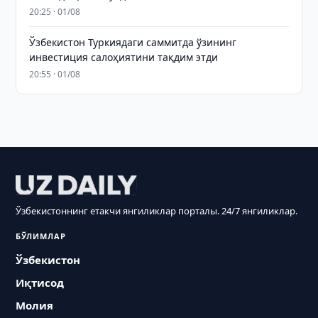
20:25 · 01/08
Ўзбекистон Туркиядаги саммитда ўзининг
инвестиция салоҳиятини тақдим этди
20:55 · 01/08
Ўзбекистоннинг етакчи янгиликлар порталы. 24/7 янгиликлар.
БЎЛИМЛАР
Ўзбекистон
Иқтисод
Молия