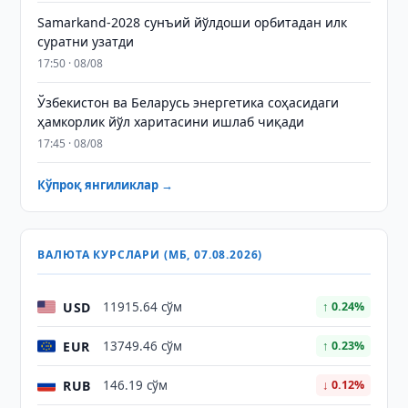
Samarkand-2028 сунъий йўлдоши орбитадан илк
суратни узатди
17:50 · 08/08
Ўзбекистон ва Беларусь энергетика соҳасидаги
ҳамкорлик йўл харитасини ишлаб чиқади
17:45 · 08/08
Кўпроқ янгиликлар →
ВАЛЮТА КУРСЛАРИ (МБ, 07.08.2026)
USD
11915.64 сўм
↑ 0.24%
EUR
13749.46 сўм
↑ 0.23%
RUB
146.19 сўм
↓ 0.12%