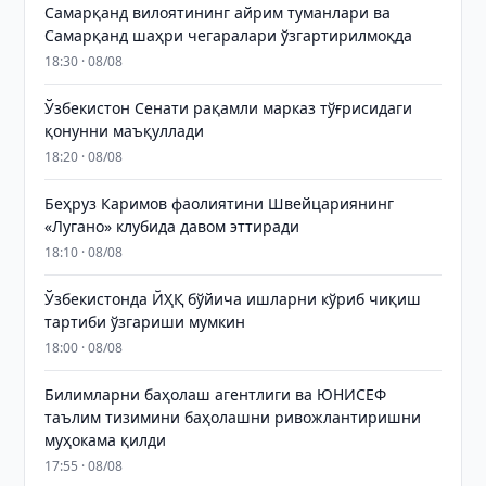
Самарқанд вилоятининг айрим туманлари ва
Самарқанд шаҳри чегаралари ўзгартирилмоқда
18:30 · 08/08
Ўзбекистон Сенати рақамли марказ тўғрисидаги
қонунни маъқуллади
18:20 · 08/08
Беҳруз Каримов фаолиятини Швейцариянинг
«Лугано» клубида давом эттиради
18:10 · 08/08
Ўзбекистонда ЙҲҚ бўйича ишларни кўриб чиқиш
тартиби ўзгариши мумкин
18:00 · 08/08
Билимларни баҳолаш агентлиги ва ЮНИСЕФ
таълим тизимини баҳолашни ривожлантиришни
муҳокама қилди
17:55 · 08/08