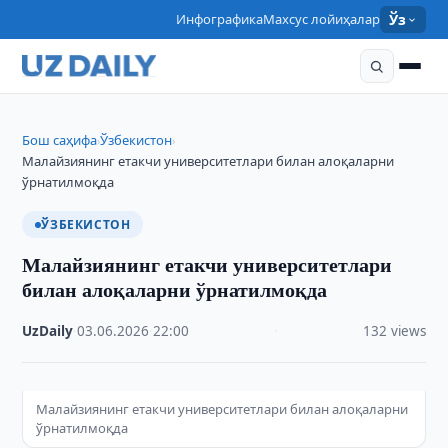
Инфографика
Махсус лойиҳалар
Ўз
Бош саҳифа
Ўзбекистон
›
›
Малайзиянинг етакчи университетлари билан алоқаларни
ўрнатилмоқда
ЎЗБЕКИСТОН
Малайзиянинг етакчи университетлари
билан алоқаларни ўрнатилмоқда
UzDaily
·
03.06.2026
·
22:00
·
132 views
Малайзиянинг етакчи университетлари билан алоқаларни
ўрнатилмоқда