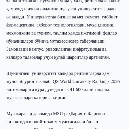
ташкил этилган. Бугунги кунда у халқаро талабалар кенг
қамровда таҳсил оладиган нуфузли университетлардан
саналади. Университетда бизнес ва менежмент, тиббиёт,
фармацевтика, ахборот технологиялари, муҳандислик,
меҳмонхона ва туризм, таълим ҳамда ижтимоий фанлар
йўналишлари бўйича мутахассислар тайёрланади.
Замонавий кампус, ривожланган инфратузилма ва
халқаро талабалар учун қулай шароитлар яратилган.
Шунингдек, университет халқаро рейтингларда ҳам
муносиб ўрин эгаллаб, QS World University Rankings 2026
натижаларига кўра дунёдаги ТОП-600 олий таълим
муассасалари қаторига кирган.
Музокаралар давомида MSU раҳбарияти Фарғона
вилоятидаги олий таълим муассасалари билан