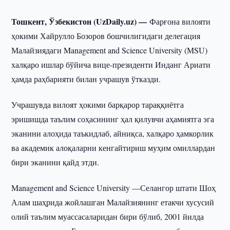
Тошкент, Ўзбекистон (UzDaily.uz) —
Фарғона вилояти
ҳокими Хайрулло Бозоров бошчилигидаги делегация
Малайзиядаги Management and Science University (MSU)
халқаро ишлар бўйича вице-президенти Инданг Ариати
ҳамда раҳбарияти билан учрашув ўтказди.
Учрашувда вилоят ҳокими барқарор тараққиётга
эришишда таълим соҳасининг ҳал қилувчи аҳамиятга эга
эканини алоҳида таъкидлаб, айниқса, халқаро ҳамкорлик
ва академик алоқаларни кенгайтириш муҳим омиллардан
бири эканини қайд этди.
Management and Science University —Селангор штати Шоҳ
Алам шаҳрида жойлашган Малайзиянинг етакчи хусусий
олий таълим муассасаларидан бири бўлиб, 2001 йилда