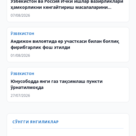
Ўзбекистон ва Россия Ички ишлар вазирликлари
ҳамкорликни кенгайтириш масалаларини
муҳокама қилишди
07/08/2026
ЎЗБЕКИСТОН
Андижон вилоятида ер участкаси билан боғлиқ
фирибгарлик фош этилди
01/08/2026
ЎЗБЕКИСТОН
Юнусободда янги газ тақсимлаш пункти
ўрнатилмоқда
27/07/2026
СЎНГГИ ЯНГИЛИКЛАР