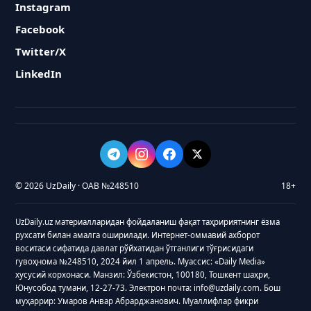
Instagram
Facebook
Twitter/X
LinkedIn
© 2026 UzDaily · ОАВ №248510
18+
UzDaily.uz материалларидан фойдаланиш фақат таҳририятнинг ёзма
рухсати билан амалга оширилади. Интернет-оммавий ахборот
воситаси сифатида давлат рўйхатидан ўтганлиги тўғрисидаги
гувоҳнома №248510, 2024 йил 1 апрель. Муассис: «Daily Media»
хусусий корхонаси. Манзил: Ўзбекистон, 100180, Тошкент шаҳри,
Юнусобод тумани, 12-27-73. Электрон почта: info@uzdaily.com. Бош
муҳаррир: Умаров Анвар Абрарджанович. Муаллифлар фикри