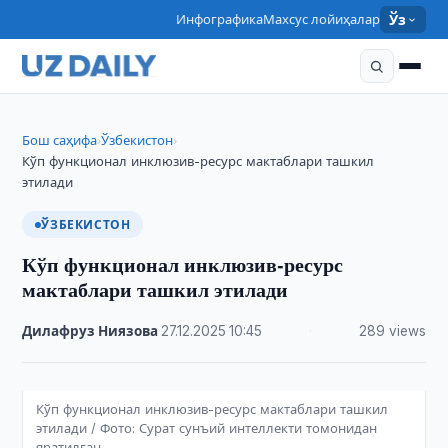
Инфографика
Махсус лойиҳалар
Ўз
Бош саҳифа
Ўзбекистон
›
›
Кўп функционал инклюзив-ресурс мактаблари ташкил
этилади
ЎЗБЕКИСТОН
Кўп функционал инклюзив-ресурс
мактаблари ташкил этилади
Дилафруз Ниязова
·
27.12.2025
·
10:45
·
289 views
Кўп функционал инклюзив-ресурс мактаблари ташкил
этилади / Фото: Сурат сунъий интеллекти томонидан
яратилган.