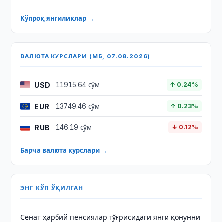
Кўпроқ янгиликлар →
ВАЛЮТА КУРСЛАРИ (МБ, 07.08.2026)
USD
11915.64 сўм
↑ 0.24%
EUR
13749.46 сўм
↑ 0.23%
RUB
146.19 сўм
↓ 0.12%
Барча валюта курслари →
ЭНГ КЎП ЎҚИЛГАН
Сенат ҳарбий пенсиялар тўғрисидаги янги қонунни