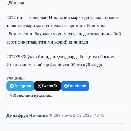
қўйилади.
2027 йил 1 январдан Инклюзив марказда давлат таълим
ташкилотлари махсус педагогларининг билим ва
кўникмасини баҳолаш учун махсус педагогларни касбий
сертификатлаш тизими жорий қилинади.
2027/2028 ўқув йилидан ҳудудларда босқичма-босқич
Инклюзив мактаблар фаолияти йўлга қўйилади.
Улашиш:
Telegram
Twitter/X
Facebook
Ҳаволани нусхалаш
Дилафруз Ниязова
·
👁 289 views
·
27.12.2025 · 10:45