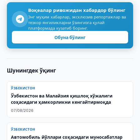
Воқеалар ривожидан хабардор бўлинг
Энг муҳим хабарлар, эксклюзив репортажлар ва
тезкор янгиликларни ўзингизга қулай
платформада кузатиб боринг.
Обуна бўлинг
Шунингдек ўқинг
ЎЗБЕКИСТОН
Ўзбекистон ва Малайзия қишлоқ хўжалиги
соҳасидаги ҳамкорликни кенгайтирмоқда
07/08/2026
ЎЗБЕКИСТОН
Автомобиль йўллари соҳасидаги муносабатлар