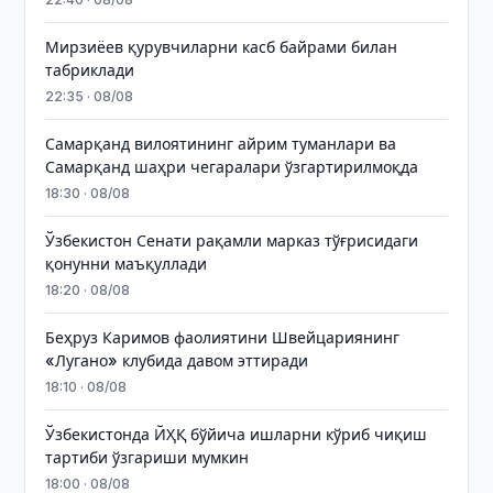
Мирзиёев қурувчиларни касб байрами билан
табриклади
22:35 · 08/08
Самарқанд вилоятининг айрим туманлари ва
Самарқанд шаҳри чегаралари ўзгартирилмоқда
18:30 · 08/08
Ўзбекистон Сенати рақамли марказ тўғрисидаги
қонунни маъқуллади
18:20 · 08/08
Беҳруз Каримов фаолиятини Швейцариянинг
«Лугано» клубида давом эттиради
18:10 · 08/08
Ўзбекистонда ЙҲҚ бўйича ишларни кўриб чиқиш
тартиби ўзгариши мумкин
18:00 · 08/08