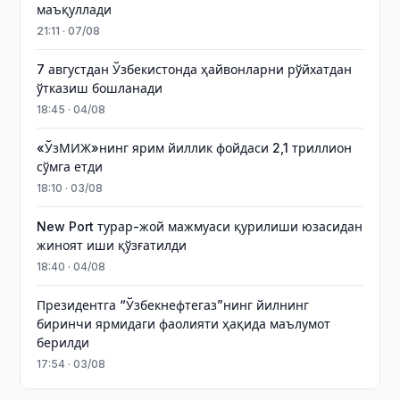
маъқуллади
21:11 · 07/08
7 августдан Ўзбекистонда ҳайвонларни рўйхатдан
ўтказиш бошланади
18:45 · 04/08
«ЎзМИЖ»нинг ярим йиллик фойдаси 2,1 триллион
сўмга етди
18:10 · 03/08
New Port турар-жой мажмуаси қурилиши юзасидан
жиноят иши қўзғатилди
18:40 · 04/08
Президентга “Ўзбекнефтегаз”нинг йилнинг
биринчи ярмидаги фаолияти ҳақида маълумот
берилди
17:54 · 03/08