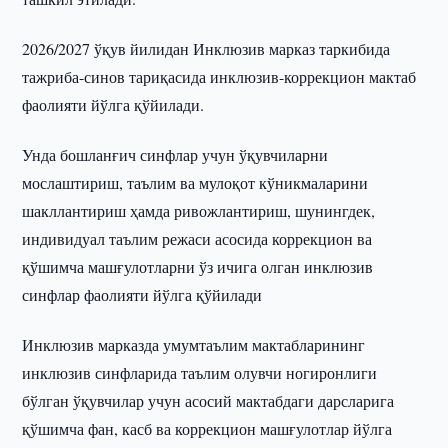
2026/2027 ўқув йилидан Инклюзив марказ таркибида
тажриба-синов тариқасида инклюзив-коррекцион мактаб
фаолияти йўлга қўйилади.
Унда бошланғич синфлар учун ўқувчиларни
мослаштириш, таълим ва мулоқот кўникмаларини
шакллантириш ҳамда ривожлантириш, шунингдек,
индивидуал таълим режаси асосида коррекцион ва
қўшимча машғулотларни ўз ичига олган инклюзив
синфлар фаолияти йўлга қўйилади
Инклюзив марказда умумтаълим мактабларининг
инклюзив синфларида таълим олувчи ногиронлиги
бўлган ўқувчилар учун асосий мактабдаги дарсларига
қўшимча фан, касб ва коррекцион машғулотлар йўлга