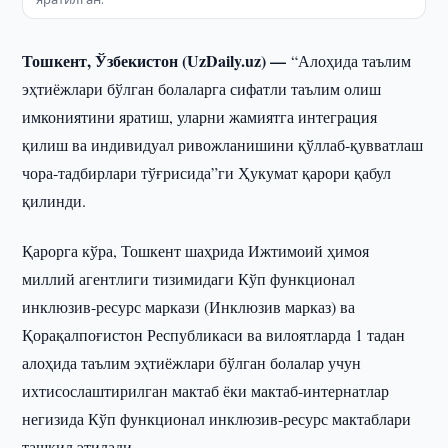
Тошкент, Ўзбекистон (UzDaily.uz) —
“Алоҳида таълим
эҳтиёжлари бўлган болаларга сифатли таълим олиш
имкониятини яратиш, уларни жамиятга интеграция
қилиш ва индивидуал ривожланишини қўллаб-қувватлаш
чора-тадбирлари тўғрисида”ги Ҳукумат қарори қабул
қилинди.
Қарорга кўра, Тошкент шаҳрида Ижтимоий ҳимоя
миллий агентлиги тизимидаги Кўп функционал
инклюзив-ресурс маркази (Инклюзив марказ) ва
Қорақалпоғистон Республикаси ва вилоятларда 1 тадан
алоҳида таълим эҳтиёжлари бўлган болалар учун
ихтисослаштирилган мактаб ёки мактаб-интернатлар
негизида Кўп функционал инклюзив-ресурс мактаблари
ташкил этилади.