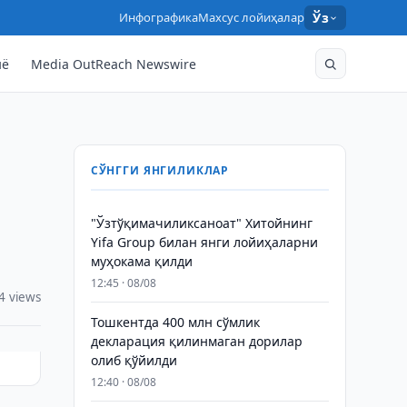
Инфографика
Махсус лойиҳалар
Ўз
нё
Media OutReach Newswire
СЎНГГИ ЯНГИЛИКЛАР
"Ўзтўқимачиликсаноат" Хитойнинг
Yifa Group билан янги лойиҳаларни
муҳокама қилди
12:45 · 08/08
4 views
Тошкентда 400 млн сўмлик
декларация қилинмаган дорилар
олиб қўйилди
12:40 · 08/08