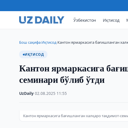
Ўзбекистон
Иқтисод
Бош саҳифа
Иқтисод
Кантон ярмаркасига бағишланган хал
›
›
ИҚТИСОД
Кантон ярмаркасига бағи
семинари бўлиб ўтди
UzDaily
·
02.08.2025
·
11:55
Кантон ярмаркасига бағишланган халқаро тақдимот-сем