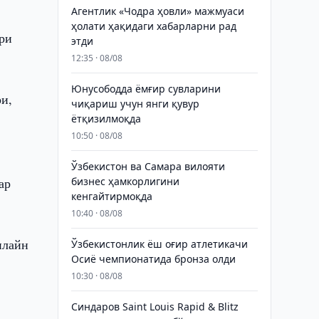
Агентлик «Чодра ҳовли» мажмуаси
ҳолати ҳақидаги хабарларни рад
ари
этди
12:35 · 08/08
Юнусободда ёмғир сувларини
и,
чиқариш учун янги қувур
ётқизилмоқда
10:50 · 08/08
Ўзбекистон ва Самара вилояти
ар
бизнес ҳамкорлигини
кенгайтирмоқда
10:40 · 08/08
нлайн
Ўзбекистонлик ёш оғир атлетикачи
Осиё чемпионатида бронза олди
10:30 · 08/08
Синдаров Saint Louis Rapid & Blitz