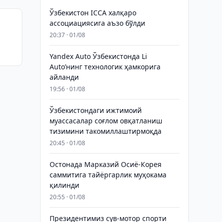
Ўзбекистон ICCA халқаро
ассоциациясига аъзо бўлди
20:37 · 01/08
икни
Yandex Auto Ўзбекистонда Li
Auto’нинг технологик ҳамкорига
айланди
19:56 · 01/08
Ўзбекистондаги ижтимоий
муассасалар соғлом овқатланиш
тизимини такомиллаштирмоқда
20:45 · 01/08
Остонада Марказий Осиё-Корея
саммитига тайёргарлик муҳокама
қилинди
20:55 · 01/08
Президентимиз сув-мотор спорти