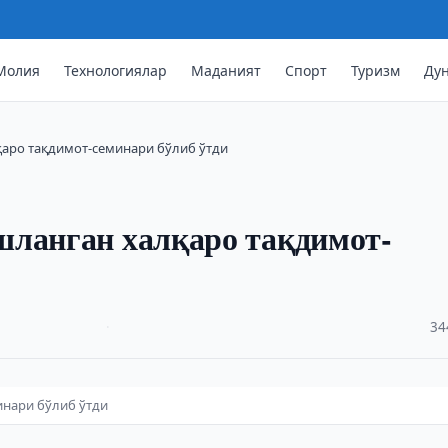
Молия
Технологиялар
Маданият
Спорт
Туризм
Ду
қаро тақдимот-семинари бўлиб ўтди
шланган халқаро тақдимот-
·
34
инари бўлиб ўтди