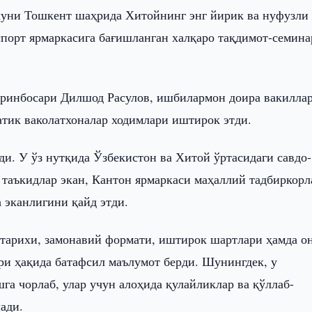
куни Тошкент шаҳрида Хитойнинг энг йирик ва нуфузли
спорт ярмаркасига бағишланган халқаро тақдимот-семин
ўринбосари Дилшод Расулов, ишбилармон доира вакиллар
тик ваколатхоналар ходимлари иштирок этди.
и. У ўз нутқида Ўзбекистон ва Хитой ўртасидаги савдо-
таъкидлар экан, Кантон ярмаркаси маҳаллий тадбиркорл
 эканлигини қайд этди.
тарихи, замонавий формати, иштирок шартлари ҳамда о
ри ҳақида батафсил маълумот берди. Шунингдек, у
а чорлаб, улар учун алоҳида қулайликлар ва қўллаб-
ади.