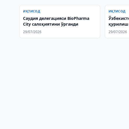
ИҚТИСОД
ИҚТИСОД
Саудия делегацияси BioPharma
Ўзбекист
City салоҳиятини ўрганди
қурилиш
экспорти
29/07/2026
29/07/2026