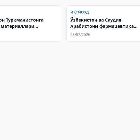
ИҚТИСОД
он Туркманистонга
Ўзбекистон ва Саудия
 материаллари
Арабистони фармацевтика
ни кенгайтирмоқда
соҳасида стратегик ҳамкорл
28/07/2026
кенгайтирмоқда