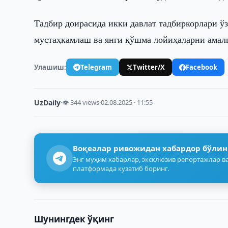
Тадбир доирасида икки давлат тадбиркорлари ў
мустаҳкамлаш ва янги қўшма лойиҳаларни амал
Улашиш:
Telegram
Twitter/X
Facebook
UzDaily
·
👁 344 views
·
02.08.2025 · 11:55
Воқеалар ривожидан хабардор бўлин
Энг муҳим хабарлар, эксклюзив репортажлар ва
платформада кузатиб боринг.
Шунингдек ўқинг