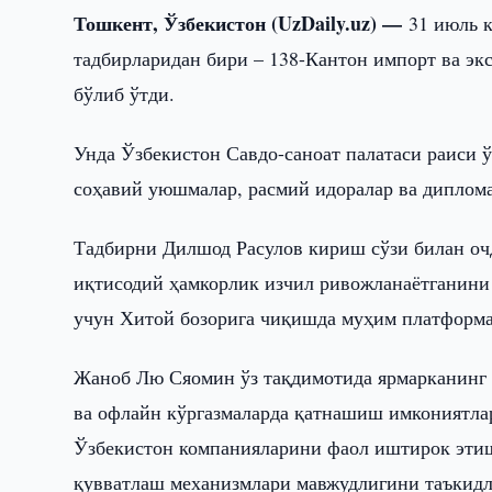
Тошкент, Ўзбекистон (UzDaily.uz) —
31 июль 
тадбирларидан бири – 138-Кантон импорт ва эк
бўлиб ўтди.
Унда Ўзбекистон Савдо-саноат палатаси раиси 
соҳавий уюшмалар, расмий идоралар ва диплома
Тадбирни Дилшод Расулов кириш сўзи билан очд
иқтисодий ҳамкорлик изчил ривожланаётганини 
учун Хитой бозорига чиқишда муҳим платформа
Жаноб Лю Сяомин ўз тақдимотида ярмарканинг 
ва офлайн кўргазмаларда қатнашиш имкониятла
Ўзбекистон компанияларини фаол иштирок этишг
қувватлаш механизмлари мавжудлигини таъкидл