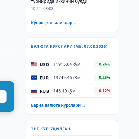
турнирида иккинчи бўлди
10:25 · 08/08
Кўпроқ янгиликлар →
ВАЛЮТА КУРСЛАРИ (МБ, 07.08.2026)
USD
11915.64 сўм
↑ 0.24%
EUR
13749.46 сўм
↑ 0.23%
RUB
146.19 сўм
↓ 0.12%
Барча валюта курслари →
ЭНГ КЎП ЎҚИЛГАН