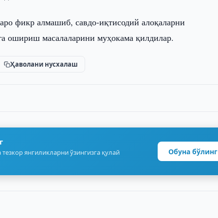
заро фикр алмашиб, савдо-иқтисодий алоқаларни
га ошириш масалаларини муҳокама қилдилар.
Ҳаволани нусхалаш
г
Обуна бўлинг
 тезкор янгиликларни ўзингизга қулай