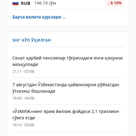
RUB
146.19 сўм
↓ 0.12%
Барча валюта курслари →
ЭНГ КЎП ЎҚИЛГАН
Сенат ҳарбий пенсиялар тўғрисидаги янги қонунни
маъқуллади
21:11 · 07/08
7 августдан Ўзбекистонда ҳайвонларни рўйхатдан
ўтказиш бошланади
18:45 · 04/08
«ЎзМИЖ»нинг ярим йиллик фойдаси 2,1 триллион
сўмга етди
18:10 · 03/08