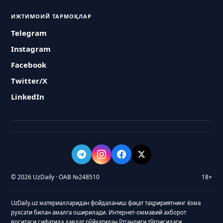
ИЖТИМОИЙ ТАРМОҚЛАР
Telegram
Instagram
Facebook
Twitter/X
LinkedIn
© 2026 UzDaily · ОАВ №248510
18+
UzDaily.uz материалларидан фойдаланиш фақат таҳририятнинг ёзма
рухсати билан амалга оширилади. Интернет-оммавий ахборот
воситаси сифатида давлат рўйхатидан ўтганлиги тўғрисидаги