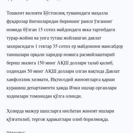
Тошкент вилояти Бўстонлиқ туманидаги маҳалла
фуқаролар йиғинларидан бирининг раиси ўзганинг
номида бўлган 15 сотих майдондаги якка тартибдаги
турар-жойни ва унга туташ жойлашган давлат
захирасидаги 1 гектар 35 сотих ер майдонини мансабдор
танишлари орқали харидор номига расмийлаштириб
бериш эвазига 150 минг АҚШ доллари талаб қилиб,
олдиндан 50 минг АҚШ доллари олган вақтида Давлат
хавфсизлик хизмати, Иқтисодий жиноятларга қарши
курашиш департаменти ҳамда Ички ишлар органлари
ходимлари томонидан қўлга олинди.
Ҳозирда мазкур шахсларга нисбатан жиноят ишлари
қўзғатилиб, тергов ҳаракатлари олиб борилмоқда.
Улашиш: