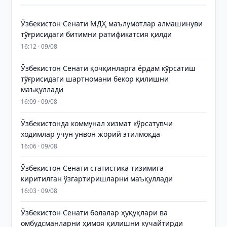
Ўзбекистон Сенати МДҲ маълумотлар алмашинуви
тўғрисидаги битимни ратификатсия қилди
16:12 · 09/08
Ўзбекистон Сенати қочқинларга ёрдам кўрсатиш
тўғрисидаги шартномани бекор қилишни
маъқуллади
16:09 · 09/08
Ўзбекистонда коммунал хизмат кўрсатувчи
ходимлар учун унвон жорий этилмоқда
16:06 · 09/08
Ўзбекистон Сенати статистика тизимига
киритилган ўзгартиришларни маъқуллади
16:03 · 09/08
Ўзбекистон Сенати болалар ҳуқуқлари ва
омбудсманларни ҳимоя қилишни кучайтирди