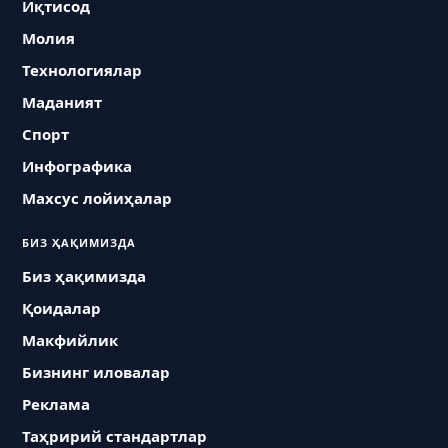
Иқтисод
Молия
Технологиялар
Маданият
Спорт
Инфографика
Махсус лойиҳалар
БИЗ ҲАҚИМИЗДА
Биз ҳақимизда
Қоидалар
Макфийлик
Бизнинг иловалар
Реклама
Таҳририй стандартлар