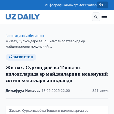
Инфографика
Махсус лойиҳалар
Ўз
Бош саҳифа
Ўзбекистон
›
›
Жиззах, Сурхондарё ва Тошкент вилоятларида ер
майдонларини ноқонуний …
ЎЗБЕКИСТОН
Жиззах, Сурхондарё ва Тошкент
вилоятларида ер майдонларини ноқонуний
сотиш ҳолатлари аниқланди
Дилафруз Ниязова
·
18.09.2025
·
22:00
·
351 views
Жиззах, Сурхондарё ва Тошкент вилоятларида ер