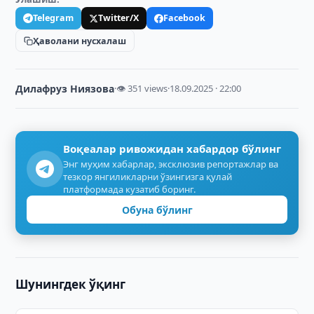
Telegram
Twitter/X
Facebook
Ҳаволани нусхалаш
Дилафруз Ниязова
·
👁 351 views
·
18.09.2025 · 22:00
Воқеалар ривожидан хабардор бўлинг
Энг муҳим хабарлар, эксклюзив репортажлар ва
тезкор янгиликларни ўзингизга қулай
платформада кузатиб боринг.
Обуна бўлинг
Шунингдек ўқинг