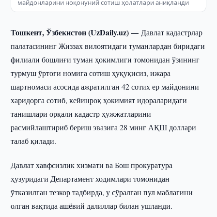
майдонларини ноқонуний сотиш ҳолатлари аниқланди
Тошкент, Ўзбекистон (UzDaily.uz) —
Давлат кадастрлар
палатасининг Жиззах вилоятидаги туманлардан биридаги
филиали бошлиғи туман ҳокимлиги томонидан ўзининг
турмуш ўртоғи номига сотиш ҳуқуқисиз, ижара
шартномаси асосида ажратилган 42 сотих ер майдонини
харидорга сотиб, кейинроқ ҳокимият идораларидаги
танишлари орқали кадастр ҳужжатларини
расмийлаштириб бериш эвазига 28 минг АҚШ доллари
талаб қилади.
Давлат хавфсизлик хизмати ва Бош прокуратура
ҳузуридаги Департамент ходимлари томонидан
ўтказилган тезкор тадбирда, у сўралган пул маблағини
олган вақтида ашёвий далиллар билан ушланди.