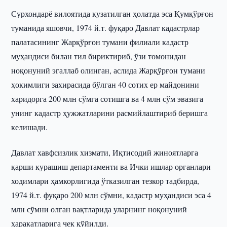
Сурхондарё вилоятида кузатилган ҳолатда эса Қумқўрғон
туманида яшовчи, 1974 й.т. фуқаро Давлат кадастрлар
палатасининг Жарқўрғон тумани филиали кадастр
муҳандиси билан тил бириктириб, ўзи томонидан
ноқонуний эгаллаб олинган, аслида Жарқўрғон тумани
ҳокимлиги захирасида бўлган 40 сотих ер майдонини
харидорга 200 млн сўмга сотишга ва 4 млн сўм эвазига
унинг кадастр ҳужжатларини расмийлаштириб беришга
келишади.
Давлат хавфсизлик хизмати, Иқтисодий жиноятларга
қарши курашиш департаменти ва Ички ишлар органлари
ходимлари ҳамкорлигида ўтказилган тезкор тадбирда,
1974 й.т. фуқаро 200 млн сўмни, кадастр муҳандиси эса 4
млн сўмни олган вақтларида уларнинг ноқонуний
ҳаракатларига чек қўйилди.