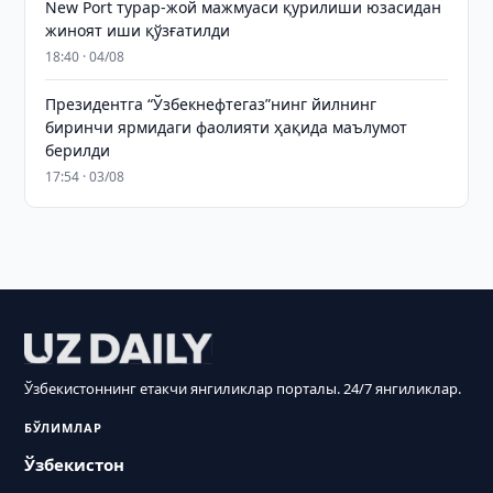
New Port турар-жой мажмуаси қурилиши юзасидан
жиноят иши қўзғатилди
18:40 · 04/08
Президентга “Ўзбекнефтегаз”нинг йилнинг
биринчи ярмидаги фаолияти ҳақида маълумот
берилди
17:54 · 03/08
Ўзбекистоннинг етакчи янгиликлар порталы. 24/7 янгиликлар.
БЎЛИМЛАР
Ўзбекистон