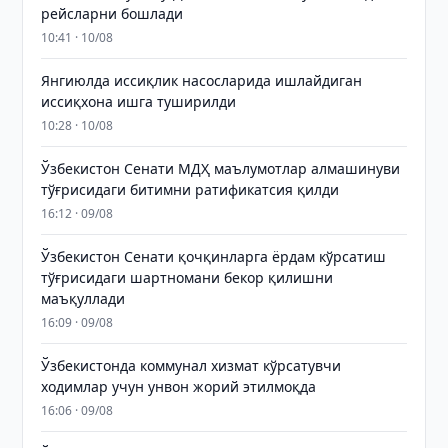
рейсларни бошлади
10:41 · 10/08
Янгиюлда иссиқлик насосларида ишлайдиган
иссиқхона ишга туширилди
10:28 · 10/08
Ўзбекистон Сенати МДҲ маълумотлар алмашинуви
тўғрисидаги битимни ратификатсия қилди
16:12 · 09/08
Ўзбекистон Сенати қочқинларга ёрдам кўрсатиш
тўғрисидаги шартномани бекор қилишни
маъқуллади
16:09 · 09/08
Ўзбекистонда коммунал хизмат кўрсатувчи
ходимлар учун унвон жорий этилмоқда
16:06 · 09/08