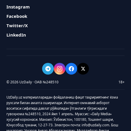
Instagram
Facebook
Twitter/X
LinkedIn
© 2026 UzDaily · ОАВ №248510
18+
UzDaily.uz материалларидан фойдаланиш фақат таҳририятнинг ёзма
рухсати билан амалга оширилади. Интернет-оммавий ахборот
воситаси сифатида давлат рўйхатидан ўтганлиги тўғрисидаги
гувоҳнома №248510, 2024 йил 1 апрель. Муассис: «Daily Media»
хусусий корхонаси. Манзил: Ўзбекистон, 100180, Тошкент шаҳри,
Юнусобод тумани, 12-27-73. Электрон почта: info@uzdaily.com. Бош
муҳаррир: Умаров Анвар Абрарджанович. Муаллифлар фикри