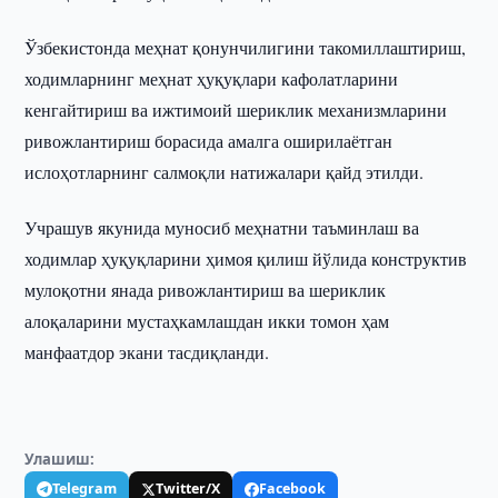
Ўзбекистонда меҳнат қонунчилигини такомиллаштириш,
ходимларнинг меҳнат ҳуқуқлари кафолатларини
кенгайтириш ва ижтимоий шериклик механизмларини
ривожлантириш борасида амалга оширилаётган
ислоҳотларнинг салмоқли натижалари қайд этилди.
Учрашув якунида муносиб меҳнатни таъминлаш ва
ходимлар ҳуқуқларини ҳимоя қилиш йўлида конструктив
мулоқотни янада ривожлантириш ва шериклик
алоқаларини мустаҳкамлашдан икки томон ҳам
манфаатдор экани тасдиқланди.
Улашиш:
Telegram
Twitter/X
Facebook