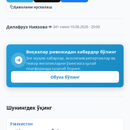
Ҳаволани нусхалаш
Дилафруз Ниязова
·
👁 341 views
·
10.06.2026 · 20:00
Воқеалар ривожидан хабардор бўлинг
Энг муҳим хабарлар, эксклюзив репортажлар ва
тезкор янгиликларни ўзингизга қулай
платформада кузатиб боринг.
Обуна бўлинг
Шунингдек ўқинг
ЎЗБЕКИСТОН