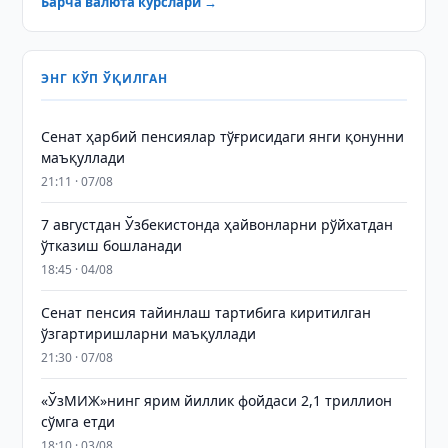
Барча валюта курслари →
ЭНГ КЎП ЎҚИЛГАН
Сенат ҳарбий пенсиялар тўғрисидаги янги қонунни
маъқуллади
21:11 · 07/08
7 августдан Ўзбекистонда ҳайвонларни рўйхатдан
ўтказиш бошланади
18:45 · 04/08
Сенат пенсия тайинлаш тартибига киритилган
ўзгартиришларни маъқуллади
21:30 · 07/08
«ЎзМИЖ»нинг ярим йиллик фойдаси 2,1 триллион
сўмга етди
18:10 · 03/08