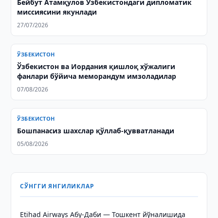
Бейбут Атамқулов Ўзбекистондаги дипломатик
миссиясини якунлади
27/07/2026
ЎЗБЕКИСТОН
Ўзбекистон ва Иордания қишлоқ хўжалиги
фанлари бўйича меморандум имзоладилар
07/08/2026
ЎЗБЕКИСТОН
Бошпанасиз шахслар қўллаб-қувватланади
05/08/2026
СЎНГГИ ЯНГИЛИКЛАР
Etihad Airways Абу-Даби — Тошкент йўналишида