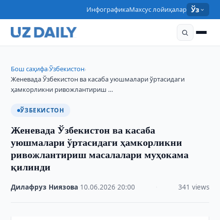
Инфографика
Махсус лойиҳалар
Ўз
Бош саҳифа
Ўзбекистон
›
›
Женевада Ўзбекистон ва касаба уюшмалари ўртасидаги
ҳамкорликни ривожлантириш …
ЎЗБЕКИСТОН
Женевада Ўзбекистон ва касаба
уюшмалари ўртасидаги ҳамкорликни
ривожлантириш масалалари муҳокама
қилинди
Дилафруз Ниязова
·
10.06.2026
·
20:00
·
341 views