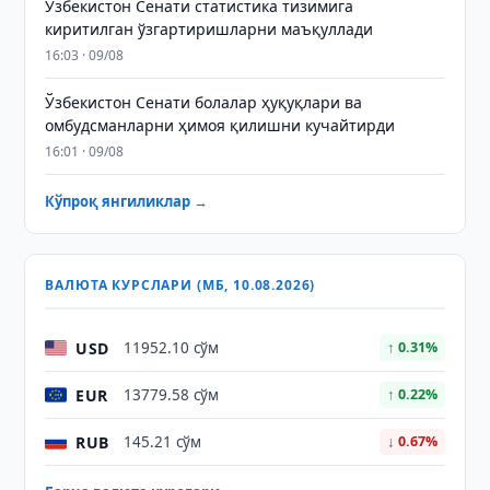
Ўзбекистон Сенати статистика тизимига
киритилган ўзгартиришларни маъқуллади
16:03 · 09/08
Ўзбекистон Сенати болалар ҳуқуқлари ва
омбудсманларни ҳимоя қилишни кучайтирди
16:01 · 09/08
Кўпроқ янгиликлар →
ВАЛЮТА КУРСЛАРИ (МБ, 10.08.2026)
USD
11952.10 сўм
↑ 0.31%
EUR
13779.58 сўм
↑ 0.22%
RUB
145.21 сўм
↓ 0.67%