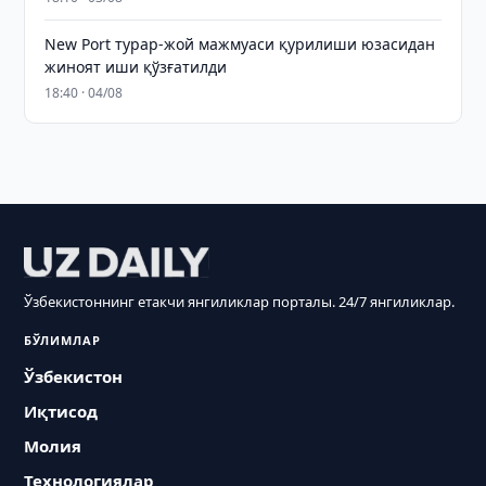
New Port турар-жой мажмуаси қурилиши юзасидан
жиноят иши қўзғатилди
18:40 · 04/08
Ўзбекистоннинг етакчи янгиликлар порталы. 24/7 янгиликлар.
БЎЛИМЛАР
Ўзбекистон
Иқтисод
Молия
Технологиялар