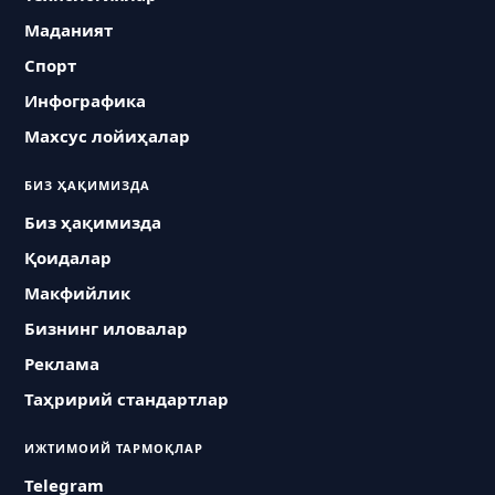
Маданият
Спорт
Инфографика
Махсус лойиҳалар
БИЗ ҲАҚИМИЗДА
Биз ҳақимизда
Қоидалар
Макфийлик
Бизнинг иловалар
Реклама
Таҳририй стандартлар
ИЖТИМОИЙ ТАРМОҚЛАР
Telegram