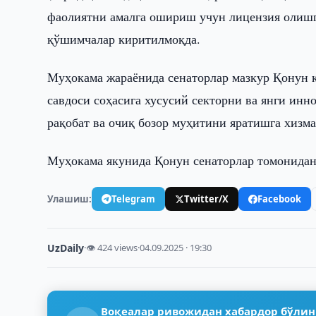
фаолиятни амалга ошириш учун лицензия олишг
қўшимчалар киритилмоқда.
Муҳокама жараёнида сенаторлар мазкур Қонун қо
савдоси соҳасига хусусий секторни ва янги инн
рақобат ва очиқ бозор муҳитини яратишга хизм
Муҳокама якунида Қонун сенаторлар томонидан
Улашиш:
Telegram
Twitter/X
Facebook
UzDaily
·
👁 424 views
·
04.09.2025 · 19:30
Воқеалар ривожидан хабардор бўлин