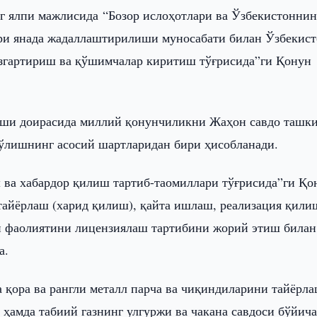
г ялпи мажлисида “Бозор ислоҳотлари ва Ўзбекистоннин
ри янада жадаллаштирилиши муносабати билан Ўзбекис
згартириш ва қўшимчалар киритиш тўғрисида”ги Қонун
иши доирасида миллий қонунчиликни Жаҳон савдо ташк
ўлишнинг асосий шартларидан бири ҳисобланади.
 ва хабардор қилиш тартиб-таомиллари тўғрисида”ги Қо
 тайёрлаш (харид қилиш), қайта ишлаш, реализация қили
си фаолиятини лицензиялаш тартибини жорий этиш билан
а.
 қора ва рангли металл парча ва чиқиндиларини тайёрл
ҳамда табиий газнинг улгуржи ва чакана савдоси бўйич