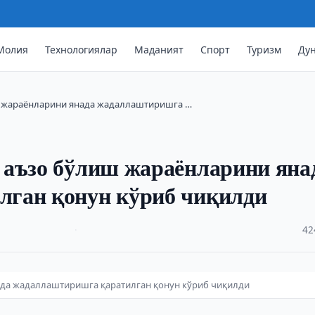
Молия
Технологиялар
Маданият
Спорт
Туризм
Ду
ш жараёнларини янада жадаллаштиришга …
 аъзо бўлиш жараёнларини яна
ган қонун кўриб чиқилди
·
42
ада жадаллаштиришга қаратилган қонун кўриб чиқилди