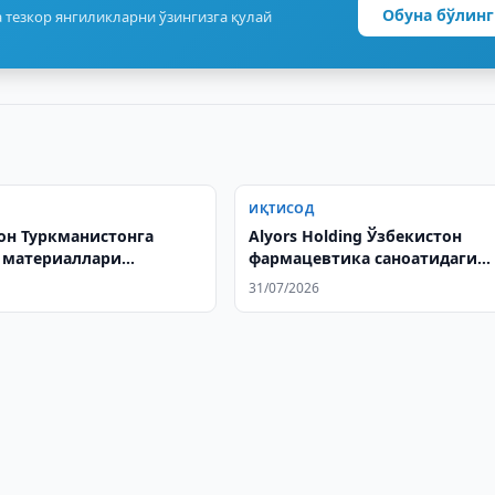
Обуна бўлинг
 тезкор янгиликларни ўзингизга қулай
ИҚТИСОД
он Туркманистонга
Alyors Holding Ўзбекистон
 материаллари
фармацевтика саноатидаги
ни кенгайтирмоқда
лойиҳаларни ўрганмоқда
31/07/2026