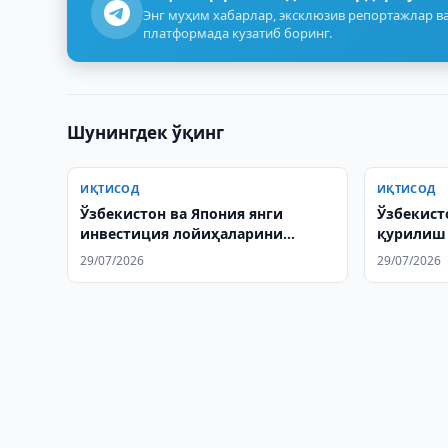
Энг муҳим хабарлар, эксклюзив репортажлар ва
платформада кузатиб боринг.
Шунингдек ўқинг
ИҚТИСОД
ИҚТИСОД
Ўзбекистон ва Япония янги
Ўзбекист
инвестиция лойиҳаларини
қурилиш
муҳокама қилишди
экспорти
29/07/2026
29/07/2026