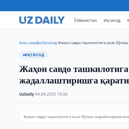
Ўзбекистон
Иқтисод
Бош саҳифа
Иқтисод
Жаҳон савдо ташкилотига аъзо бўли
›
›
ИҚТИСОД
Жаҳон савдо ташкилотига
жадаллаштиришга қаратил
UzDaily
·
04.09.2025
·
19:30
Жаҳон савдо ташкилотига аъзо бўлиш жараёнларини ян