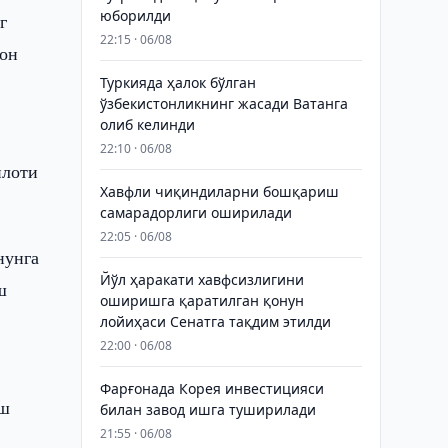
юборилди
г
22:15 · 06/08
тон
Туркияда ҳалок бўлган
ўзбекистонликнинг жасади Ватанга
олиб келинди
22:10 · 06/08
илоти
Хавфли чиқиндиларни бошқариш
самарадорлиги оширилади
22:05 · 06/08
нунга
Йўл ҳаракати хавфсизлигини
ш
оширишга қаратилган қонун
лойиҳаси Сенатга тақдим этилди
22:00 · 06/08
Фарғонада Корея инвестицияси
аш
билан завод ишга туширилади
21:55 · 06/08
а