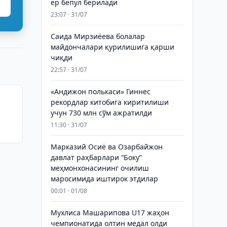
ер бепул берилади
23:07 · 31/07
Саида Мирзиёева болалар
майдончалари қурилишига қарши
чиқди
22:57 · 31/07
«Андижон полькаси» Гиннес
рекордлар китобига киритилиши
учун 730 млн сўм ажратилди
11:30 · 31/07
Марказий Осиё ва Озарбайжон
давлат раҳбарлари “Боку”
меҳмонхонасининг очилиш
маросимида иштирок этдилар
00:01 · 01/08
Мухлиса Машарипова U17 жаҳон
чемпионатида олтин медал олди