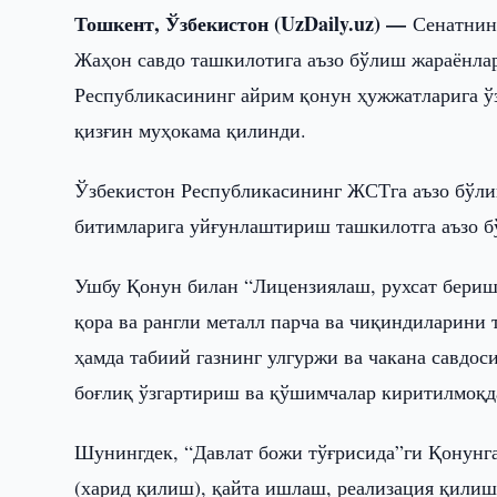
Тошкент, Ўзбекистон (UzDaily.uz) —
Сенатнин
Жаҳон савдо ташкилотига аъзо бўлиш жараёнла
Республикасининг айрим қонун ҳужжатларига ў
қизғин муҳокама қилинди.
Ўзбекистон Республикасининг ЖСТга аъзо бўл
битимларига уйғунлаштириш ташкилотга аъзо б
Ушбу Қонун билан “Лицензиялаш, рухсат бериш
қора ва рангли металл парча ва чиқиндиларини
ҳамда табиий газнинг улгуржи ва чакана савдо
боғлиқ ўзгартириш ва қўшимчалар киритилмоқд
Шунингдек, “Давлат божи тўғрисида”ги Қонунга
(харид қилиш), қайта ишлаш, реализация қилиш 