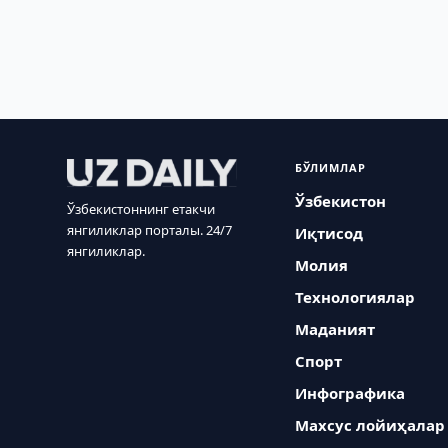
БЎЛИМЛАР
Ўзбекистон
Ўзбекистоннинг етакчи
янгиликлар порталы. 24/7
Иқтисод
янгиликлар.
Молия
Технологиялар
Маданият
Спорт
Инфографика
Махсус лойиҳалар