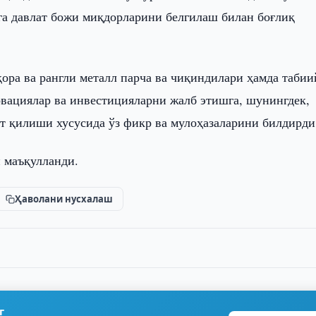
а давлат божи миқдорларини белгилаш билан боғлиқ
ра ва рангли металл парча ва чиқиндилари ҳамда табии
овациялар ва инвестицияларни жалб этишга, шунингдек,
ат қилиши хусусида ўз фикр ва мулоҳазаларини билдирди
 маъқулланди.
Ҳаволани нусхалаш
г