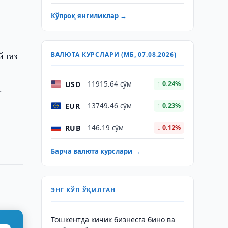
Кўпроқ янгиликлар →
й газ
ВАЛЮТА КУРСЛАРИ (МБ, 07.08.2026)
USD
11915.64 сўм
↑ 0.24%
.
EUR
13749.46 сўм
↑ 0.23%
RUB
146.19 сўм
↓ 0.12%
Барча валюта курслари →
ЭНГ КЎП ЎҚИЛГАН
Тошкентда кичик бизнесга бино ва