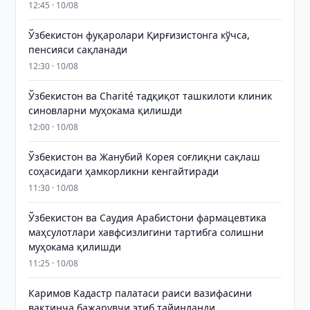
12:45 · 10/08
Ўзбекистон фуқаролари Қирғизистонга кўчса,
пенсияси сақланади
12:30 · 10/08
Ўзбекистон ва Charité тадқиқот ташкилоти клиник
синовларни муҳокама қилишди
12:00 · 10/08
Ўзбекистон ва Жанубий Корея соғлиқни сақлаш
соҳасидаги ҳамкорликни кенгайтиради
11:30 · 10/08
Ўзбекистон ва Саудия Арабистони фармацевтика
маҳсулотлари хавфсизлигини тартибга солишни
муҳокама қилишди
11:25 · 10/08
Каримов Кадастр палатаси раиси вазифасини
вақтинча бажарувчи этиб тайинланди