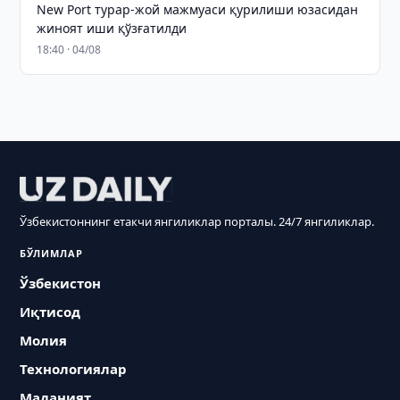
New Port турар-жой мажмуаси қурилиши юзасидан
жиноят иши қўзғатилди
18:40 · 04/08
Ўзбекистоннинг етакчи янгиликлар порталы. 24/7 янгиликлар.
БЎЛИМЛАР
Ўзбекистон
Иқтисод
Молия
Технологиялар
Маданият