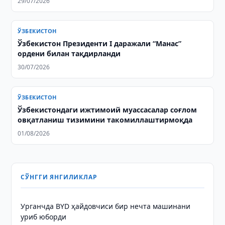
29/07/2026
ЎЗБЕКИСТОН
Ўзбекистон Президенти I даражали “Манас”
ордени билан тақдирланди
30/07/2026
ЎЗБЕКИСТОН
Ўзбекистондаги ижтимоий муассасалар соғлом
овқатланиш тизимини такомиллаштирмоқда
01/08/2026
СЎНГГИ ЯНГИЛИКЛАР
Урганчда BYD ҳайдовчиси бир нечта машинани
уриб юборди