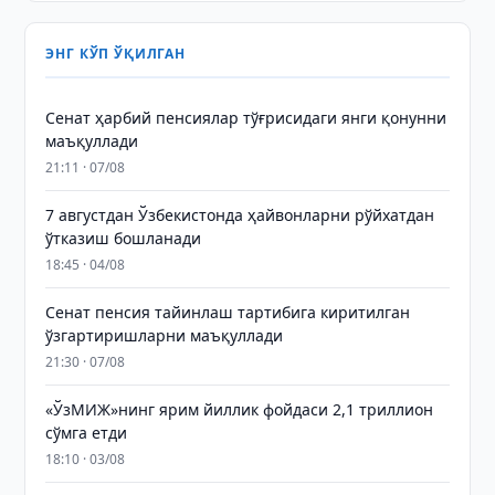
ЭНГ КЎП ЎҚИЛГАН
Сенат ҳарбий пенсиялар тўғрисидаги янги қонунни
маъқуллади
21:11 · 07/08
7 августдан Ўзбекистонда ҳайвонларни рўйхатдан
ўтказиш бошланади
18:45 · 04/08
Сенат пенсия тайинлаш тартибига киритилган
ўзгартиришларни маъқуллади
21:30 · 07/08
«ЎзМИЖ»нинг ярим йиллик фойдаси 2,1 триллион
сўмга етди
18:10 · 03/08