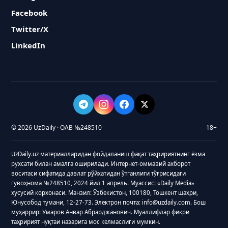
Facebook
Twitter/X
LinkedIn
© 2026 UzDaily · ОАВ №248510
18+
UzDaily.uz материалларидан фойдаланиш фақат таҳририятнинг ёзма
рухсати билан амалга оширилади. Интернет-оммавий ахборот
воситаси сифатида давлат рўйхатидан ўтганлиги тўғрисидаги
гувоҳнома №248510, 2024 йил 1 апрель. Муассис: «Daily Media»
хусусий корхонаси. Манзил: Ўзбекистон, 100180, Тошкент шаҳри,
Юнусобод тумани, 12-27-73. Электрон почта: info@uzdaily.com. Бош
муҳаррир: Умаров Анвар Абрарджанович. Муаллифлар фикри
таҳририят нуқтаи назарига мос келмаслиги мумкин.