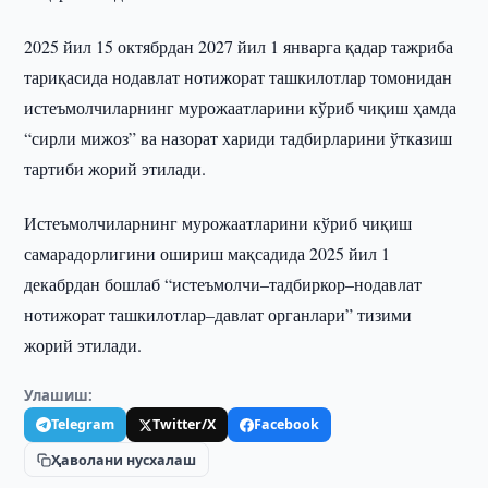
2025 йил 15 октябрдан 2027 йил 1 январга қадар тажриба
тариқасида нодавлат нотижорат ташкилотлар томонидан
истеъмолчиларнинг мурожаатларини кўриб чиқиш ҳамда
“сирли мижоз” ва назорат хариди тадбирларини ўтказиш
тартиби жорий этилади.
Истеъмолчиларнинг мурожаатларини кўриб чиқиш
самарадорлигини ошириш мақсадида 2025 йил 1
декабрдан бошлаб “истеъмолчи–тадбиркор–нодавлат
нотижорат ташкилотлар–давлат органлари” тизими
жорий этилади.
Улашиш:
Telegram
Twitter/X
Facebook
Ҳаволани нусхалаш