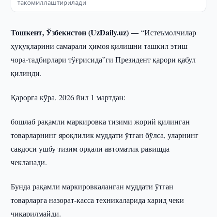
такомиллаштирилади
Тошкент, Ўзбекистон (UzDaily.uz) —
“Истеъмолчилар
ҳуқуқларини самарали ҳимоя қилишни ташкил этиш
чора-тадбирлари тўғрисида”ги Президент қарори қабул
қилинди.
Қарорга кўра, 2026 йил 1 мартдан:
бошлаб рақамли маркировка тизими жорий қилинган
товарларнинг яроқлилик муддати ўтган бўлса, уларнинг
савдоси ушбу тизим орқали автоматик равишда
чекланади.
Бунда рақамли маркировкаланган муддати ўтган
товарларга назорат-касса техникаларида харид чеки
чиқарилмайди.