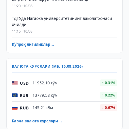
11:20 · 10/08
ТДТУда Нагаока университетининг ваколатхонаси
очилди
11:15 · 10/08
Кўпроқ янгиликлар →
ВАЛЮТА КУРСЛАРИ (МБ, 10.08.2026)
USD
11952.10 сўм
↑ 0.31%
EUR
13779.58 сўм
↑ 0.22%
RUB
145.21 сўм
↓ 0.67%
Барча валюта курслари →