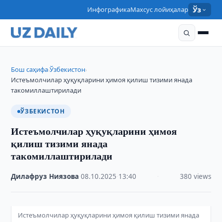
Инфографика
Махсус лойиҳалар
Ўз
Бош саҳифа
Ўзбекистон
›
›
Истеъмолчилар ҳуқуқларини ҳимоя қилиш тизими янада
такомиллаштирилади
ЎЗБЕКИСТОН
Истеъмолчилар ҳуқуқларини ҳимоя
қилиш тизими янада
такомиллаштирилади
Дилафруз Ниязова
·
08.10.2025
·
13:40
·
380 views
Истеъмолчилар ҳуқуқларини ҳимоя қилиш тизими янада