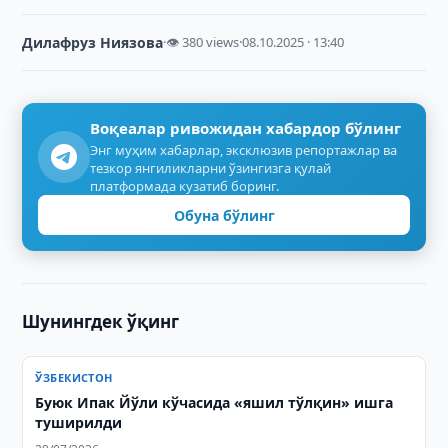
Дилафруз Ниязова
·
👁 380 views
·
08.10.2025 · 13:40
Воқеалар ривожидан хабардор бўлинг
Энг муҳим хабарлар, эксклюзив репортажлар ва
тезкор янгиликларни ўзингизга қулай
платформада кузатиб боринг.
Обуна бўлинг
Шунингдек ўқинг
ЎЗБЕКИСТОН
Буюк Ипак Йўли кўчасида «яшил тўлқин» ишга
туширилди