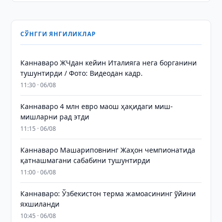
СЎНГГИ ЯНГИЛИКЛАР
Каннаваро ЖЧдан кейин Италияга нега борганини
тушунтирди / Фото: Видеодан кадр.
11:30 · 06/08
Каннаваро 4 млн евро маош ҳақидаги миш-
мишларни рад этди
11:15 · 06/08
Каннаваро Машариповнинг Жаҳон чемпионатида
қатнашмагани сабабини тушунтирди
11:00 · 06/08
Каннаваро: Ўзбекистон терма жамоасининг ўйини
яхшиланди
10:45 · 06/08