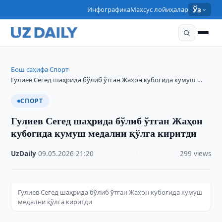
Инфографика
Махсус лойиҳалар
Ўз
Бош саҳифа
Спорт
›
›
Гулиев Сегед шаҳрида бўлиб ўтган Жаҳон кубогида кумуш …
СПОРТ
Гулиев Сегед шаҳрида бўлиб ўтган Жаҳон
кубогида кумуш медални қўлга киритди
UzDaily
·
09.05.2026
·
21:20
·
299 views
Гулиев Сегед шаҳрида бўлиб ўтган Жаҳон кубогида кумуш
медални қўлга киритди