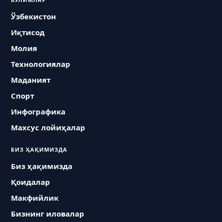
Ўзбекистон
Иқтисод
Молия
Технологиялар
Маданият
Спорт
Инфографика
Махсус лойиҳалар
БИЗ ҲАҚИМИЗДА
Биз ҳақимизда
Қоидалар
Макфийлик
Бизнинг иловалар