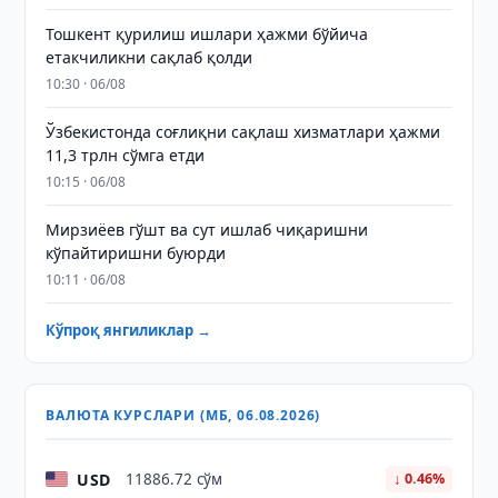
Тошкент қурилиш ишлари ҳажми бўйича
етакчиликни сақлаб қолди
10:30 · 06/08
Ўзбекистонда соғлиқни сақлаш хизматлари ҳажми
11,3 трлн сўмга етди
10:15 · 06/08
Мирзиёев гўшт ва сут ишлаб чиқаришни
кўпайтиришни буюрди
10:11 · 06/08
Кўпроқ янгиликлар →
ВАЛЮТА КУРСЛАРИ (МБ, 06.08.2026)
USD
11886.72 сўм
↓ 0.46%