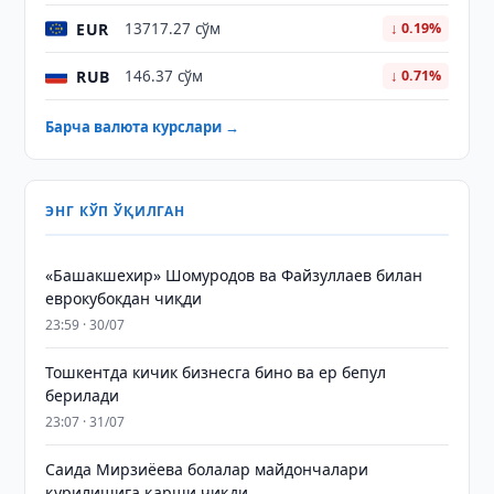
EUR
13717.27 сўм
↓ 0.19%
RUB
146.37 сўм
↓ 0.71%
Барча валюта курслари →
ЭНГ КЎП ЎҚИЛГАН
«Башакшехир» Шомуродов ва Файзуллаев билан
еврокубокдан чиқди
23:59 · 30/07
Тошкентда кичик бизнесга бино ва ер бепул
берилади
23:07 · 31/07
Саида Мирзиёева болалар майдончалари
қурилишига қарши чиқди