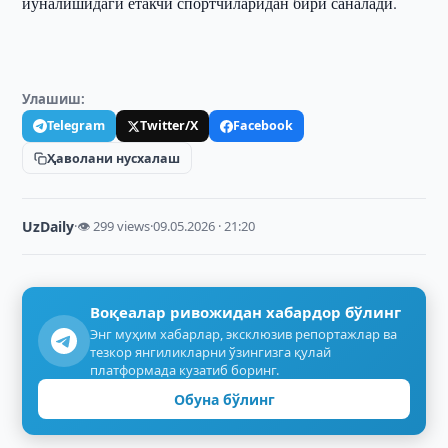
йўналишидаги етакчи спортчиларидан бири саналади.
Улашиш:
Telegram
Twitter/X
Facebook
Ҳаволани нусхалаш
UzDaily
·
👁 299 views
·
09.05.2026 · 21:20
Воқеалар ривожидан хабардор бўлинг
Энг муҳим хабарлар, эксклюзив репортажлар ва
тезкор янгиликларни ўзингизга қулай
платформада кузатиб боринг.
Обуна бўлинг