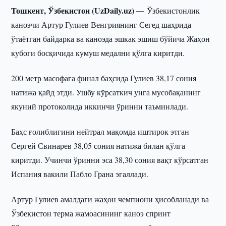
Тошкент, Ўзбекистон (UzDaily.uz) —
Ўзбекистонлик
каноэчи Артур Гулиев Венгриянинг Сегед шаҳрида
ўтаётган байдарка ва каноэда эшкак эшиш бўйича Жаҳон
кубоги босқичида кумуш медални қўлга киритди.
200 метр масофага финал баҳсида Гулиев 38,17 сония
натижа қайд этди. Ушбу кўрсаткич унга мусобақанинг
якуний протоколида иккинчи ўринни таъминлади.
Баҳс ғолиблигини нейтрал мақомда иштирок этган
Сергей Свинарев 38,05 сония натижа билан қўлга
киритди. Учинчи ўринни эса 38,30 сония вақт кўрсатган
Испания вакили Пабло Грана эгаллади.
Артур Гулиев амалдаги жаҳон чемпиони ҳисобланади ва
Ўзбекистон терма жамоасининг каноэ спринт