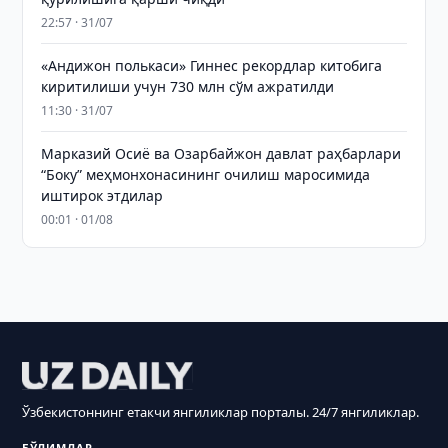
22:57 · 31/07
«Андижон полькаси» Гиннес рекордлар китобига
киритилиши учун 730 млн сўм ажратилди
11:30 · 31/07
Марказий Осиё ва Озарбайжон давлат раҳбарлари
“Боку” меҳмонхонасининг очилиш маросимида
иштирок этдилар
00:01 · 01/08
Ўзбекистоннинг етакчи янгиликлар порталы. 24/7 янгиликлар.
БЎЛИМЛАР